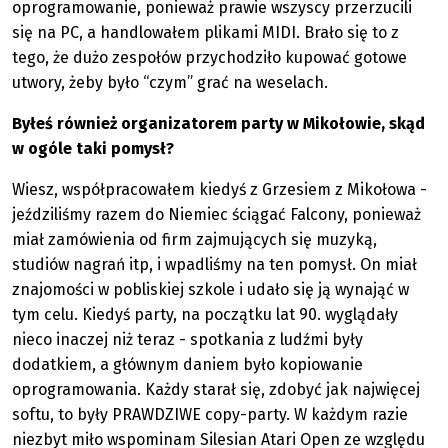
oprogramowanie, ponieważ prawie wszyscy przerzucili
się na PC, a handlowałem plikami MIDI. Brało się to z
tego, że dużo zespołów przychodziło kupować gotowe
utwory, żeby było “czym” grać na weselach.
Byłeś również organizatorem party w Mikołowie, skąd
w ogóle taki pomysł?
Wiesz, współpracowałem kiedyś z Grzesiem z Mikołowa -
jeździliśmy razem do Niemiec ściągać Falcony, ponieważ
miał zamówienia od firm zajmujących się muzyką,
studiów nagrań itp, i wpadliśmy na ten pomysł. On miał
znajomości w pobliskiej szkole i udało się ją wynająć w
tym celu. Kiedyś party, na początku lat 90. wyglądały
nieco inaczej niż teraz - spotkania z ludźmi były
dodatkiem, a głównym daniem było kopiowanie
oprogramowania. Każdy starał się, zdobyć jak najwięcej
softu, to były PRAWDZIWE copy-party. W każdym razie
niezbyt miło wspominam Silesian Atari Open ze względu