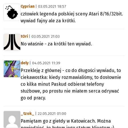
Cyprian
| 03.05.2021 18:57
człowiek legenda polskiej sceny Atari 8/16/32bit.
wywiad fajny ale za krótki.
tOri
| 03.05.2021 21:03
No właśnie - za krótki ten wywiad.
dely
| 04.05.2021 11:39
Przekleję z głównej - co do długości wywiadu, to
ciekawostka: kiedy rozmawialiśmy, to dosłownie
co kilka minut Paskud odbierał telefony
służbowe, po prostu nie miałem serca odrywać
go od pracy.
_tzok_
| 22.05.2021 01:00
Pamiętam go z giełdy w Katowicach. Można
powiedzieć, że byłem jego stałym klientem ;)