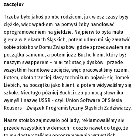
zaczęło?
Trzeba było jakoś pomóc rodzicom, jak wiesz czasy były
ciężkie, więc wpadłem na pomysł żeby handlować
oprogramowaniem na giełdzie. Najpierw to była mała
giełda w Piekarach Śląskich, potem udało mi się załatwić
sobie stoisko w Domu Związków, gdzie sprzedawałem na
początku samemu, a potem już z Buchcikiem, który był
naszym swapperem - miał też stację dysków i przede
wszystkim handlowe zacięcie, więc pracowaliśmy razem.
Potem, około trzeciej klasy technikum pojawił się Tomek
Liebich, na początku jako klient, a potem widywaliśmy się
szkole. Niedługo później Buchcik za pomocą słownika
wymyślił nazwę USSR - czyli Union Software Of Silesia
Rousers - Związek Programistyczny Śląskich Zadziwiaczy.
Nasze stoisko zajmowało pół lady, reklamowaliśmy się
przede wszystkich w demach i doszło nawet do tego, że
to my dostarczaliśmy oprogramowanie wszystkich