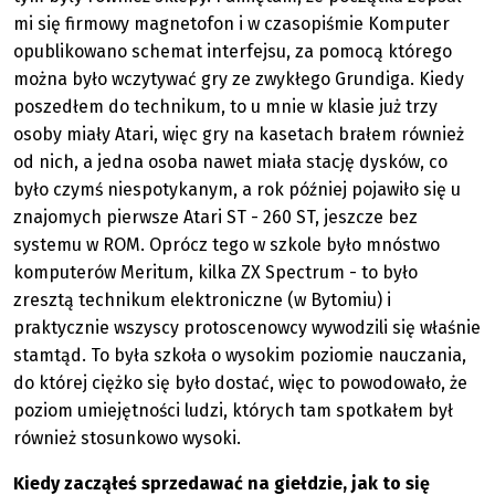
mi się firmowy magnetofon i w czasopiśmie Komputer
opublikowano schemat interfejsu, za pomocą którego
można było wczytywać gry ze zwykłego Grundiga. Kiedy
poszedłem do technikum, to u mnie w klasie już trzy
osoby miały Atari, więc gry na kasetach brałem również
od nich, a jedna osoba nawet miała stację dysków, co
było czymś niespotykanym, a rok później pojawiło się u
znajomych pierwsze Atari ST - 260 ST, jeszcze bez
systemu w ROM. Oprócz tego w szkole było mnóstwo
komputerów Meritum, kilka ZX Spectrum - to było
zresztą technikum elektroniczne (w Bytomiu) i
praktycznie wszyscy protoscenowcy wywodzili się właśnie
stamtąd. To była szkoła o wysokim poziomie nauczania,
do której ciężko się było dostać, więc to powodowało, że
poziom umiejętności ludzi, których tam spotkałem był
również stosunkowo wysoki.
Kiedy zacząłeś sprzedawać na giełdzie, jak to się