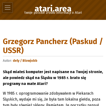
atari.area
twoje polskie źródło informacji o Atari
Grzegorz Pancherz (Paskud /
USSR)
Autor:
dely / Blowjobb
Skąd miałeś komputer jest napisane na Twojej stronie,
ale powiedz skąd na Śląsku w 1985 r. brało się
programy na małe Atari?
W 1985 r. oprogramowanie zdobywałem w Piekarach
Śląskich, wydaje mi się, że była tam lokalna giełda, poza
tym były również sklepy. Pamiętam, że początku zepsuł