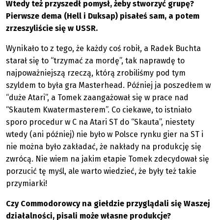
Wtedy też przyszedł pomysł, żeby stworzyć grupę?
Pierwsze dema (Hell i Duksap) pisałeś sam, a potem
zrzeszyliście się w USSR.
Wynikało to z tego, że każdy coś robił, a Radek Buchta
starał się to “trzymać za mordę”, tak naprawdę to
najpoważniejszą rzeczą, którą zrobiliśmy pod tym
szyldem to była gra Masterhead. Później ja poszedłem w
“duże Atari”, a Tomek zaangażował się w prace nad
“Skautem Kwatermasterem”. Co ciekawe, to istniało
sporo procedur w C na Atari ST do “Skauta”, niestety
wtedy (ani później) nie było w Polsce rynku gier na ST i
nie można było zakładać, że nakłady na produkcję się
zwrócą. Nie wiem na jakim etapie Tomek zdecydował się
porzucić tę myśl, ale warto wiedzieć, że były też takie
przymiarki!
Czy Commodorowcy na giełdzie przyglądali się Waszej
działalności, pisali może własne produkcje?