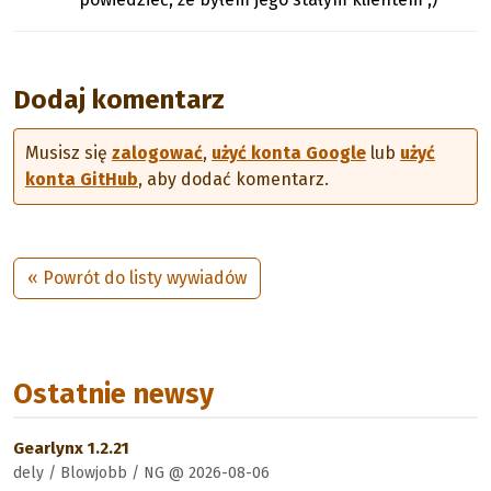
Dodaj komentarz
Musisz się
zalogować
,
użyć konta Google
lub
użyć
konta GitHub
, aby dodać komentarz.
« Powrót do listy wywiadów
Ostatnie newsy
Gearlynx 1.2.21
dely / Blowjobb / NG @ 2026-08-06