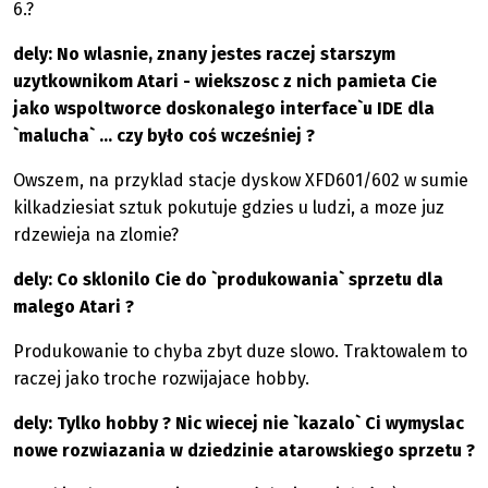
6.?
dely: No wlasnie, znany jestes raczej starszym
uzytkownikom Atari - wiekszosc z nich pamieta Cie
jako wspoltworce doskonalego interface`u IDE dla
`malucha` ... czy było coś wcześniej ?
Owszem, na przyklad stacje dyskow XFD601/602 w sumie
kilkadziesiat sztuk pokutuje gdzies u ludzi, a moze juz
rdzewieja na zlomie?
dely: Co sklonilo Cie do `produkowania` sprzetu dla
malego Atari ?
Produkowanie to chyba zbyt duze slowo. Traktowalem to
raczej jako troche rozwijajace hobby.
dely: Tylko hobby ? Nic wiecej nie `kazalo` Ci wymyslac
nowe rozwiazania w dziedzinie atarowskiego sprzetu ?