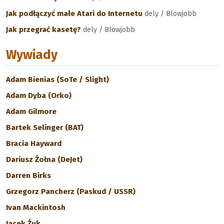
Jak podłączyć małe Atari do Internetu
dely / Blowjobb
Jak przegrać kasetę?
dely / Blowjobb
Wywiady
Adam Bienias (SoTe / Slight)
Adam Dyba (Orko)
Adam Gilmore
Bartek Selinger (BAT)
Bracia Hayward
Dariusz Żołna (DeJet)
Darren Birks
Grzegorz Pancherz (Paskud / USSR)
Ivan Mackintosh
Jacek Żuk