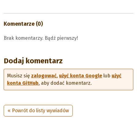
Komentarze (0)
Brak komentarzy. Bądź pierwszy!
Dodaj komentarz
Musisz się
zalogować
,
użyć konta Google
lub
użyć
konta GitHub
, aby dodać komentarz.
« Powrót do listy wywiadów