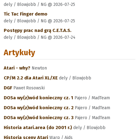
dely / Blowjobb / NG @ 2026-07-25
Tic Tac Finger demo
dely / Blowjobb / NG @ 2026-07-25
Postępy prac nad grą C.E.T.A.S.
dely / Blowjobb / NG @ 2026-07-24
Artykuły
Atari - why?
Newton
CP/M 2.2 dla Atari XL/XE
dely / Blowjobb
DGF
Paweł Rosowski
DOSa wy(z)wód konieczny cz. 1
Pajero / MadTeam
DOSa wy(z)wód konieczny cz. 2
Pajero / MadTeam
DOSa wy(z)wód konieczny cz. 3
Pajero / MadTeam
Historia atari.area (do 2001 r.)
dely / Blowjobb
Historia sceny Atari
Warp / Aids