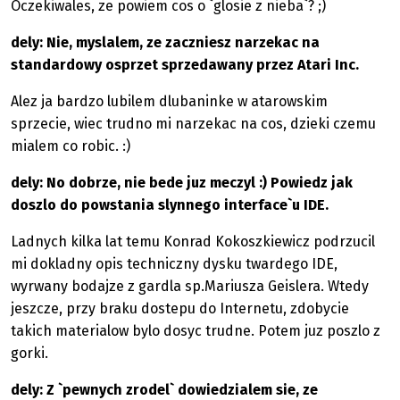
Oczekiwales, ze powiem cos o `glosie z nieba`? ;)
dely: Nie, myslalem, ze zaczniesz narzekac na
standardowy osprzet sprzedawany przez Atari Inc.
Alez ja bardzo lubilem dlubaninke w atarowskim
sprzecie, wiec trudno mi narzekac na cos, dzieki czemu
mialem co robic. :)
dely: No dobrze, nie bede juz meczyl :) Powiedz jak
doszlo do powstania slynnego interface`u IDE.
Ladnych kilka lat temu Konrad Kokoszkiewicz podrzucil
mi dokladny opis techniczny dysku twardego IDE,
wyrwany bodajze z gardla sp.Mariusza Geislera. Wtedy
jeszcze, przy braku dostepu do Internetu, zdobycie
takich materialow bylo dosyc trudne. Potem juz poszlo z
gorki.
dely: Z `pewnych zrodel` dowiedzialem sie, ze