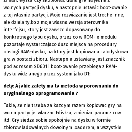
zmian. Wystarczy skopiowac dana gre na jedna z
wolnych partycji dysku, a nastepnie ustawic boot-owanie
z tej wlasnie partycji. Moje rozwiazanie jest troche inne,
ale dziala tylko z moja wlasna wersja sterownika
interfejsu, ktory jest zawsze dopasowany do
konkretnego typu dysku, przez co w ROM-ie modulu
pozostaje wystarczajaco duzo miejsca na procedury
obslugi RAM-dysku, na ktory jest kopiowana calodyskowa
gra w postaci zbioru. Nastepnie ustawiany jest znacznik
pod adresem $D601 i boot-owanie przebiega z RAM-
dysku widzianego przez system jako D1:
dely: A jakie zalety ma ta metoda w porownaniu do
oryginalnego oprogramowania ?
Takie, ze nie trzeba za kazdym razem kopiowac gry na
wolna partycje, wlaczac Fdisk-a, zmieniac parametrow
itd. Gry siedza sobie spokojnie na dysku w formie
zbiorow ladowalnych dowolnym loaderem, a wszystkie