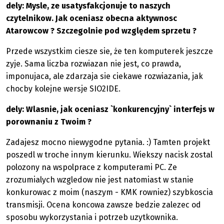
dely: Mysle, ze usatysfakcjonuje to naszych
czytelnikow. Jak oceniasz obecna aktywnosc
Atarowcow ? Szczegolnie pod względem sprzetu ?
Przede wszystkim ciesze sie, że ten komputerek jeszcze
zyje. Sama liczba rozwiazan nie jest, co prawda,
imponujaca, ale zdarzaja sie ciekawe rozwiazania, jak
chocby kolejne wersje SIO2IDE.
dely: Wlasnie, jak oceniasz `konkurencyjny` interfejs w
porownaniu z Twoim ?
Zadajesz mocno niewygodne pytania. :) Tamten projekt
poszedl w troche innym kierunku. Wiekszy nacisk zostal
polozony na wspolprace z komputerami PC. Ze
zrozumialych wzgledow nie jest natomiast w stanie
konkurowac z moim (naszym - KMK rowniez) szybkoscia
transmisji. Ocena koncowa zawsze bedzie zalezec od
sposobu wykorzystania i potrzeb uzytkownika.