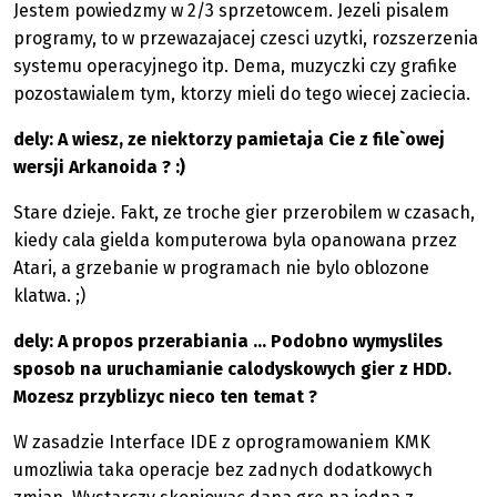
Jestem powiedzmy w 2/3 sprzetowcem. Jezeli pisalem
programy, to w przewazajacej czesci uzytki, rozszerzenia
systemu operacyjnego itp. Dema, muzyczki czy grafike
pozostawialem tym, ktorzy mieli do tego wiecej zaciecia.
dely: A wiesz, ze niektorzy pamietaja Cie z file`owej
wersji Arkanoida ? :)
Stare dzieje. Fakt, ze troche gier przerobilem w czasach,
kiedy cala gielda komputerowa byla opanowana przez
Atari, a grzebanie w programach nie bylo oblozone
klatwa. ;)
dely: A propos przerabiania ... Podobno wymysliles
sposob na uruchamianie calodyskowych gier z HDD.
Mozesz przyblizyc nieco ten temat ?
W zasadzie Interface IDE z oprogramowaniem KMK
umozliwia taka operacje bez zadnych dodatkowych