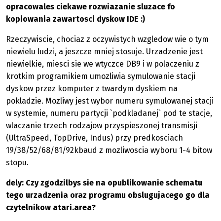
opracowales ciekawe rozwiazanie sluzace fo
kopiowania zawartosci dyskow IDE :)
Rzeczywiscie, chociaz z oczywistych wzgledow wie o tym
niewielu ludzi, a jeszcze mniej stosuje. Urzadzenie jest
niewielkie, miesci sie we wtyczce DB9 i w polaczeniu z
krotkim programikiem umozliwia symulowanie stacji
dyskow przez komputer z twardym dyskiem na
pokladzie. Mozliwy jest wybor numeru symulowanej stacji
w systemie, numeru partycji `podkladanej` pod te stacje,
wlaczanie trzech rodzajow przyspieszonej transmisji
(UltraSpeed, TopDrive, Indus) przy predkosciach
19/38/52/68/81/92kbaud z mozliwoscia wyboru 1-4 bitow
stopu.
dely: Czy zgodzilbys sie na opublikowanie schematu
tego urzadzenia oraz programu obslugujacego go dla
czytelnikow atari.area?