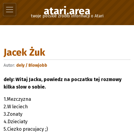
atari.area
twoje polskie źródło informacji o Atari
Jacek Żuk
Autor:
dely / Blowjobb
dely: Witaj Jacku, powiedz na poczatku tej rozmowy
kilka slow o sobie.
1.Mezczyzna
2.W leciech
3.Zonaty
4.Dzieciaty
5.Ciezko pracujacy ;)