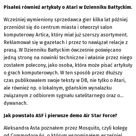
Pisałeś również artykuły o Atari w Dzienniku Bałtyckim.
Wcześniej wymieniony sprzedawca gier kilka lat później
przeniósł się do centrum miasta i otworzył salon
komputerowy Artica, który miał już szerszy asortyment.
Reklamował się w gazetach i przez to nawiązał relacje z
prasą. W Dzienniku Bałtyckim ówcześnie poświęcano
jedną stronę na nowinki techniczne i właśnie przez niego
zostałem polecony, jako osoba, która może pisać artykuły
o grach komputerowych. W ten sposób przez dłuższy
czas publikowałem swoje teksty w DB, nie tylko o Atari,
ale również np. o lokalnym, gdańskim wynalazku
związanym z odbiorem sygnału satelitarnego oraz o…
dywanach.
Jak powstało ASF i pierwsze demo Air Star Force?
Aleksandra Asta poznałem przez Mosquito, czyli kolegę
od Commodore 64, o którym wspominałem wcześniej,