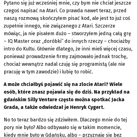
Pytano się już wcześniej mnie, czy bym nie chciał jeszcze
czegoś napisać na Atari. Co prawda nawet teraz, przed
naszą rozmową skończyłem pisać kod, ale jest to już coś
zupełnie innego, nie związanego z Atari. Szczerze
mówiąc, ja nie pisałem dużo – stworzyłem jedną całą grę
– IQ Master oraz „doróbki” do innych rzeczy – chociażby
intro do Kultu. Głównie dlatego, że inni mieli więcej czasu,
ponieważ prowadzenie firmy zajmowało jednak trochę,
chociaż wewnątrz nadal czuję się programistą (ale nie
pracuję w tym zawodzie) i lubię to robić.
A może chciałbyś pojawić się na zlocie Atari? Wiele
osób, które znasz pojawia się do dziś. Na przykład na
gdańskim Silly Venture często można spotkać Jacka
Grada, a także odwiedzał je Henryk Cygert.
No to teraz bardzo się zdziwiłem. Dlaczego mnie do tej
pory nie było? Albo odbywało się w takim momencie,
kiedy mnie było w Gdańsku, albo – przyznaję się bez