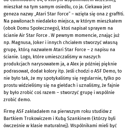
mieszkał na tym samym osiedlu, co ja. Ciekawa jest
geneza nazwy „Atari Star Force” – wzięła się ona z graffiti.
Na pawilonach niedaleko miejsca, w którym mieszkałem
(obok Domu Społecznego), ktoś napisał sprayem na
ścianie Air Star Force . W pewnym momencie, znając już
np. Magnusa, Joker i innych chciałem stworzyć własną
grupę, którą nazwałem Atari Star Force – z napisu na
ścianie. Logo, które umieszczaliśmy w naszych
produkcjach narysowałem ja, a Alex je później pięknie
podrasował, dodał kolory itp. Jeśli chodzi o ASF Demo, to
nie było tak, że my spotykaliśmy się regularnie, tylko po
prostu widzieliśmy się na giełdach i uznaliśmy, że fajnie
by było zrobić coś razem – stworzyć grupę i wspólnie
zrobić demo.
Firmę ASF zakładałem na pierwszym roku studiów z
Bartkiem Trokowiczem i Kubą Szankinem (którzy byli
ówcześnie w klasie maturalnej). Wspólnikami mieli być