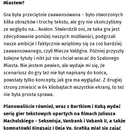
Miastem?
Gra była przeciętnie zaawansowana – było stworzonych
kilka obrazków i trochę tekstu, ale gry nie skończyliśmy
ze względu na… Avalon. Stwierdzili oni, że taka gra jest
zdecydowanie poniżej naszych możliwości, podgrzali
nasze ambicje i faktycznie wzięliśmy się za coś bardziej
zaawansowanego, czyli Miecze Valdgira. Później przyszły
kolejne tytuły i nikt już nie chciał wracać do Szalonego
Miasta. Nie jestem pewien, ale wydaje mi się, że
scenariusz do gry też nie był napisany do końca,
powstały tylko koncepty, jak gra ma wyglądać. Z drugiej
strony zmieścić w 64 kilobajtach wszystkie ekrany, to też
nie była prosta sprawa.
Planowaliście również, wraz z Bartkiem i Kubą wydać
serię gier tekstowych opartych na filmach Juliusza
Machulskiego - Seksmisja, Vanbank i Vabank II, a także
komnatówki Kingsajz i Deja Vu. Grafiką miał się zająć