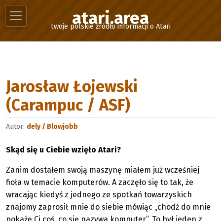
atari.area
twoje polskie źródło informacji o Atari
Jarosław Łojewski
(Carampuc / ASF)
Autor:
dely / Blowjobb
Skąd się u Ciebie wzięło Atari?
Zanim dostałem swoją maszynę miałem już wcześniej
fioła w temacie komputerów. A zaczęło się to tak, że
wracając kiedyś z jednego ze spotkań towarzyskich
znajomy zaprosił mnie do siebie mówiąc „chodź do mnie
pokażę Ci coś, co się nazywa komputer”. To był jeden z