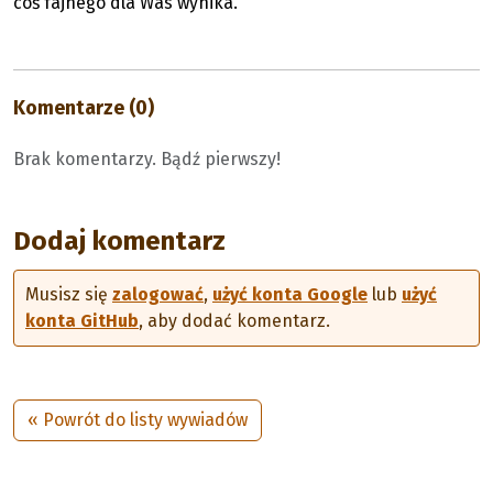
coś fajnego dla Was wynika.
Komentarze (0)
Brak komentarzy. Bądź pierwszy!
Dodaj komentarz
Musisz się
zalogować
,
użyć konta Google
lub
użyć
konta GitHub
, aby dodać komentarz.
« Powrót do listy wywiadów