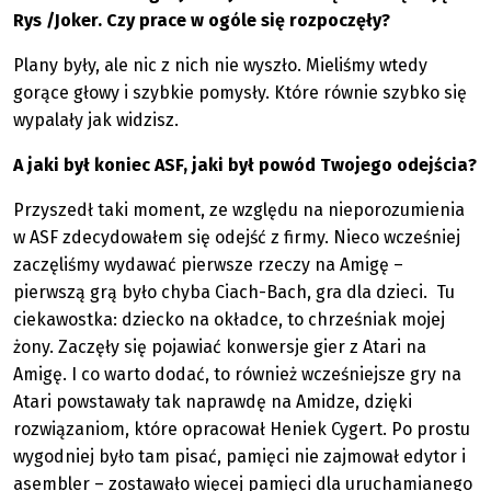
Rys /Joker. Czy prace w ogóle się rozpoczęły?
Plany były, ale nic z nich nie wyszło. Mieliśmy wtedy
gorące głowy i szybkie pomysły. Które równie szybko się
wypalały jak widzisz.
A jaki był koniec ASF, jaki był powód Twojego odejścia?
Przyszedł taki moment, ze względu na nieporozumienia
w ASF zdecydowałem się odejść z firmy. Nieco wcześniej
zaczęliśmy wydawać pierwsze rzeczy na Amigę –
pierwszą grą było chyba Ciach-Bach, gra dla dzieci. Tu
ciekawostka: dziecko na okładce, to chrześniak mojej
żony. Zaczęły się pojawiać konwersje gier z Atari na
Amigę. I co warto dodać, to również wcześniejsze gry na
Atari powstawały tak naprawdę na Amidze, dzięki
rozwiązaniom, które opracował Heniek Cygert. Po prostu
wygodniej było tam pisać, pamięci nie zajmował edytor i
asembler – zostawało więcej pamięci dla uruchamianego