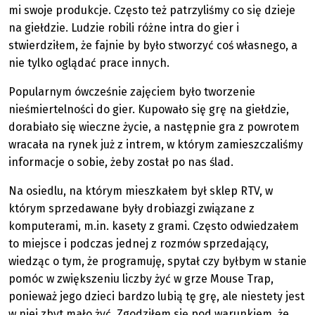
mi swoje produkcje. Często też patrzyliśmy co się dzieje
na giełdzie. Ludzie robili różne intra do gier i
stwierdziłem, że fajnie by było stworzyć coś własnego, a
nie tylko oglądać prace innych.
Popularnym ówcześnie zajęciem było tworzenie
nieśmiertelności do gier. Kupowało się grę na giełdzie,
dorabiało się wieczne życie, a następnie gra z powrotem
wracała na rynek już z intrem, w którym zamieszczaliśmy
informacje o sobie, żeby został po nas ślad.
Na osiedlu, na którym mieszkałem był sklep RTV, w
którym sprzedawane były drobiazgi związane z
komputerami, m.in. kasety z grami. Często odwiedzałem
to miejsce i podczas jednej z rozmów sprzedający,
wiedząc o tym, że programuję, spytał czy byłbym w stanie
pomóc w zwiększeniu liczby żyć w grze Mouse Trap,
ponieważ jego dzieci bardzo lubią tę grę, ale niestety jest
w niej zbyt mało żyć. Zgodziłem się pod warunkiem, że