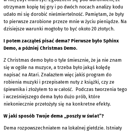
otrzymam kopię tej gry i po dwóch nocach analizy kodu
udało mi się dorobić nieśmiertelność. Pamiętam, że były
to pierwsze zarobione przeze mnie w życiu pieniądze. Na
dzisiejsze warunki mogłoby to być około 20 złotych.
I potem zacząłeś pisać dema? Pierwsze było Sphinx
Demo, a później Christmas Demo.
Z Christmas demo było o tyle śmiesznie, że ja nie znam
się w ogóle na muzyce, a trzeba było jakąś kolędę
napisać na Atari. Znalazłem więc jakiś program do
robienia muzyki i przepisałem nuty z książki, czy ze
śpiewnika i złożyłem to w całość. Podczas tworzenia tego
i wcześniejszego dema było dużo prób, które
niekoniecznie przełożyły się na konkretne efekty.
W jaki sposób Twoje dema „poszły w świat”?
Dema rozpowszechniałem na lokalnej giełdzie. Istniały