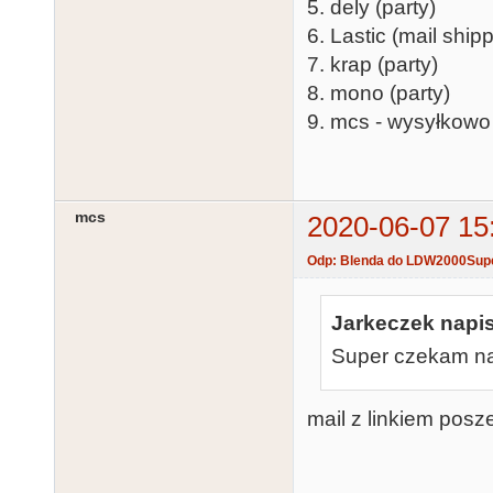
5. dely (party)
6. Lastic (mail ship
7. krap (party)
8. mono (party)
9. mcs - wysyłkowo
mcs
2020-06-07 15
Odp: Blenda do LDW2000Sup
Jarkeczek napis
Super czekam na
mail z linkiem posz