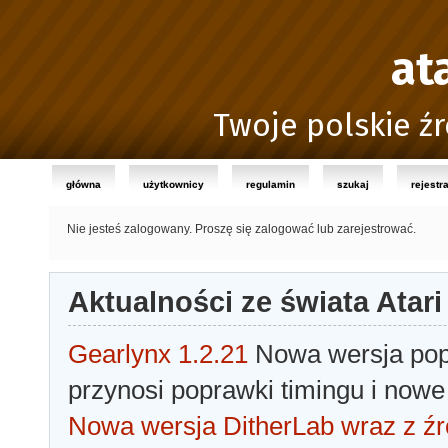
at
Twoje polskie źr
główna
użytkownicy
regulamin
szukaj
rejestr
Nie jesteś zalogowany.
Proszę się zalogować lub zarejestrować.
Aktualności ze świata Atari
Gearlynx 1.2.21
Nowa wersja popu
przynosi poprawki timingu i nowe
Nowa wersja DitherLab wraz z źr