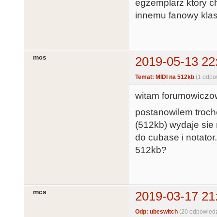
egzemplarz ktory c
innemu fanowy kla
mcs
2019-05-13 22
Temat: MIDI na 512kb
(1 odpo
witam forumowiczo
postanowilem troche
(512kb) wydaje sie
do cubase i notator.
512kb?
mcs
2019-03-17 21
Odp: ubeswitch
(20 odpowiedz