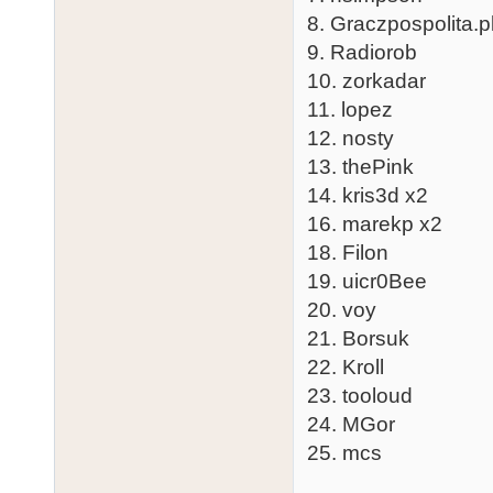
8. Graczpospolita.p
9. Radiorob
10. zorkadar
11. lopez
12. nosty
13. thePink
14. kris3d x2
16. marekp x2
18. Filon
19. uicr0Bee
20. voy
21. Borsuk
22. Kroll
23. tooloud
24. MGor
25. mcs