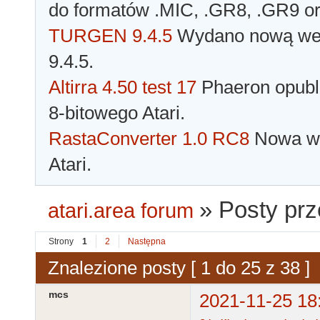
do formatów .MIC, .GR8, .GR9 o
TURGEN 9.4.5
Wydano nową wer
9.4.5.
Altirra 4.50 test 17
Phaeron opubli
8-bitowego Atari.
RastaConverter 1.0 RC8
Nowa wer
Atari.
»
Posty pr
atari.area forum
Strony
1
2
Następna
Znalezione posty [ 1 do 25 z 38 ]
mcs
2021-11-25 18