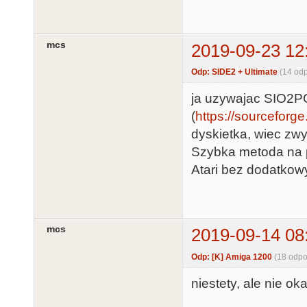
mcs
2019-09-23 12
Odp: SIDE2 + Ultimate
(14 od
ja uzywajac SIO2PC
(
https://sourceforge
dyskietka, wiec zwy
Szybka metoda na p
Atari bez dodatkowy
mcs
2019-09-14 08
Odp: [K] Amiga 1200
(18 odpo
niestety, ale nie ok