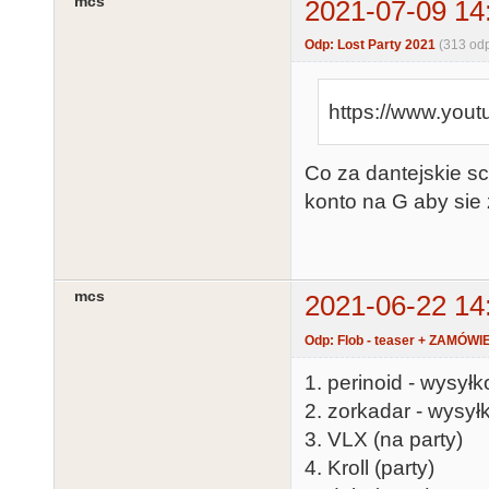
mcs
2021-07-09 14
Odp: Lost Party 2021
(313 od
https://www.yo
Co za dantejskie s
konto na G aby sie
mcs
2021-06-22 14
Odp: Flob - teaser + ZAMÓWI
1. perinoid - wysył
2. zorkadar - wysył
3. VLX (na party)
4. Kroll (party)