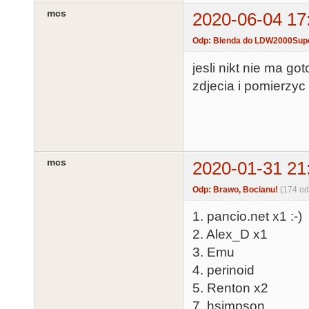
mcs
2020-06-04 17
Odp: Blenda do LDW2000Sup
jesli nikt nie ma g
zdjecia i pomierzyc
mcs
2020-01-31 21
Odp: Brawo, Bocianu!
(174 o
1. pancio.net x1 :-)
2. Alex_D x1
3. Emu
4. perinoid
5. Renton x2
7. hsimpson