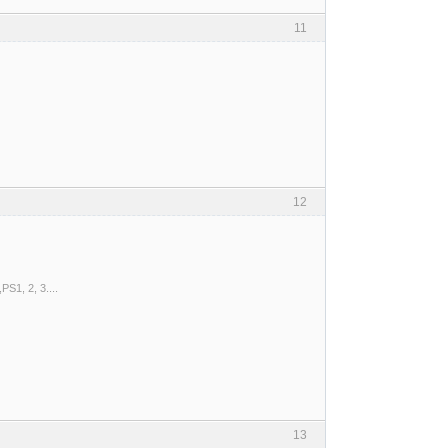
11
12
S1, 2, 3....
13