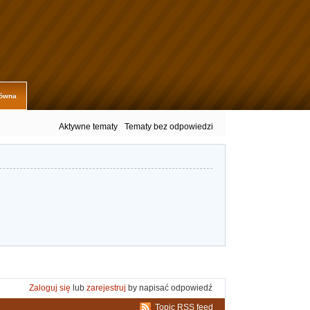
łówna
Aktywne tematy
Tematy bez odpowiedzi
Zaloguj się
lub
zarejestruj
by napisać odpowiedź
Topic RSS feed