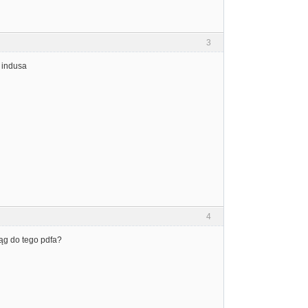
3
 indusa
4
iąg do tego pdfa?