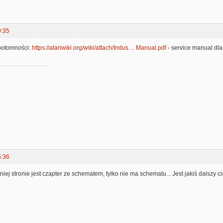
0:35
potomności:
https://atariwiki.org/wiki/attach/Indus ... Manual.pdf
- service manual dla
5:36
niej stronie jest czapter ze schematem, tylko nie ma schematu... Jest jakiś dalszy c