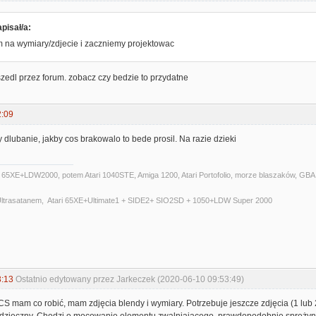
pisał/a:
 na wymiary/zdjecie i zaczniemy projektowac
szedl przez forum. zobacz czy bedzie to przydatne
2:09
dlubanie, jakby cos brakowalo to bede prosil. Na razie dzieki
i 65XE+LDW2000, potem Atari 1040STE, Amiga 1200, Atari Portofolio, morze blaszaków, GBA,P
 Ultrasatanem, Atari 65XE+Ultimate1 + SIDE2+ SIO2SD + 1050+LDW Super 2000
3:13
Ostatnio edytowany przez Jarkeczek (2020-06-10 09:53:49)
S mam co robić, mam zdjęcia blendy i wymiary. Potrzebuje jeszcze zdjęcia (1 lub 
dzięczny. Chodzi o mocowanie elementu zwalniającego, prawdopodobnie sprężyny. z 