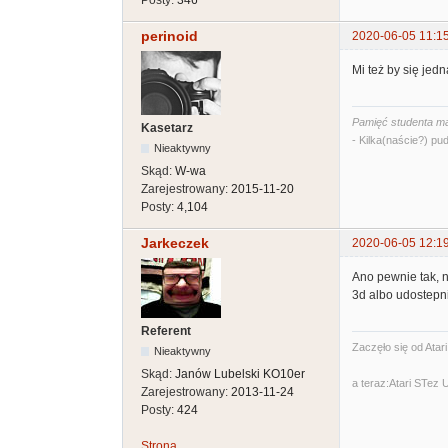
perinoid
2020-06-05 11:1
Mi też by się jed
Pamięć studenta ma
Kasetarz
- Kilka(naście?) pud
Nieaktywny
Skąd:
W-wa
Zarejestrowany:
2015-11-20
Posty:
4,104
Jarkeczek
2020-06-05 12:1
Ano pewnie tak, n
3d albo udostepn
Referent
Zaczęło się od Atar
Nieaktywny
Skąd:
Janów Lubelski KO10er
a teraz:Atari STez
Zarejestrowany:
2013-11-24
Posty:
424
Strona