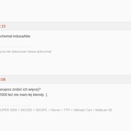
2:15
 schemat indusa/ldw.
ycia nie obiecywał i słowa dotrzymał.
3:08
nujesz zrobić ich więcej?
00 też nie mam tej blendy. :|
UPER 2000 + SIO2SD + SIO2PC + Stereo + TTP + Ultimate Cart + Multicart XE