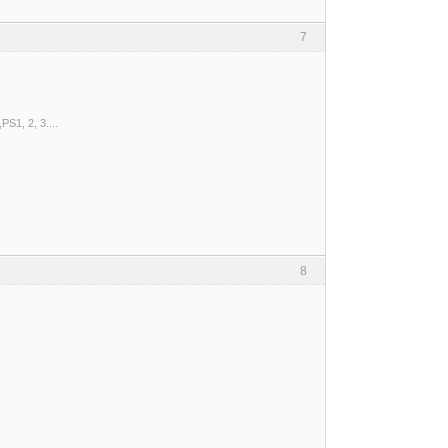
7
S1, 2, 3....
8