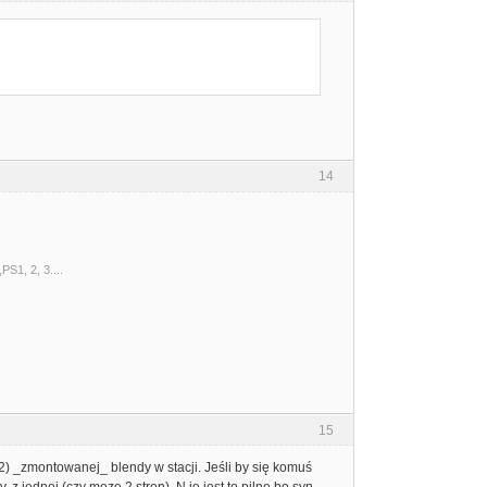
14
S1, 2, 3....
15
2) _zmontowanej_ blendy w stacji. Jeśli by się komuś
jednej (czy moze 2 stron). N ie jest to pilne bo syn