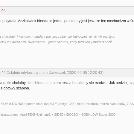
5:04
na przydała. Aczkolwiek blenda to jedno, potrzebny jest jeszcze ten mechanizm w śr
 charakter kwantowy - student wie wszystko, ale jednocześnie nic nie pamięta.
ełek z klawiszami i światełkami. I jeden Vectrex, żeby nimi wszystkimi rządzić.
9:44
Ostatnio edytowany przez Jarkeczek (2020-06-05 12:20:43)
a razie chcialby miec blende a potem reszta bedziemy sie martwic. Jak bedzie juz p
ie gotowy szablon.
i 65XE+LDW2000, potem Atari 1040STE, Amiga 1200, Atari Portofolio, morze blaszaków, GBA,P
 Ultrasatanem, Atari 65XE+Ultimate1 + SIDE2+ SIO2SD + 1050+LDW Super 2000