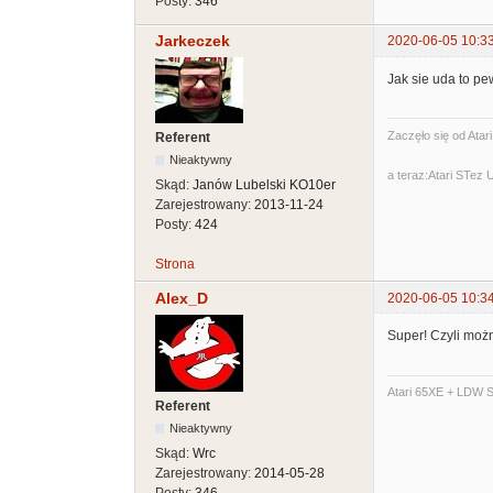
Posty:
346
Jarkeczek
2020-06-05 10:3
Jak sie uda to pe
Zaczęło się od Atar
Referent
Nieaktywny
a teraz:Atari STez
Skąd:
Janów Lubelski KO10er
Zarejestrowany:
2013-11-24
Posty:
424
Strona
Alex_D
2020-06-05 10:3
Super! Czyli można
Atari 65XE + LDW S
Referent
Nieaktywny
Skąd:
Wrc
Zarejestrowany:
2014-05-28
Posty:
346