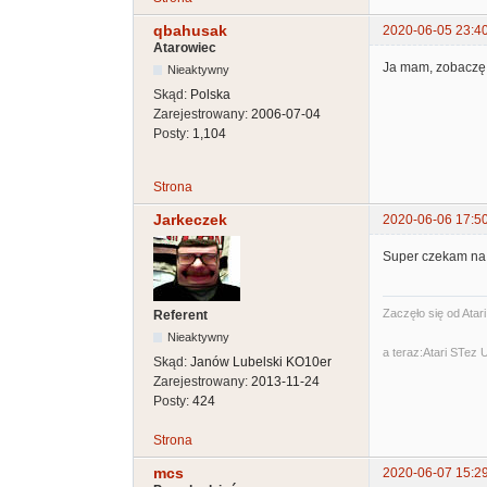
qbahusak
2020-06-05 23:4
Atarowiec
Ja mam, zobaczę, 
Nieaktywny
Skąd:
Polska
Zarejestrowany:
2006-07-04
Posty:
1,104
Strona
Jarkeczek
2020-06-06 17:5
Super czekam na 
Zaczęło się od Atar
Referent
Nieaktywny
a teraz:Atari STez
Skąd:
Janów Lubelski KO10er
Zarejestrowany:
2013-11-24
Posty:
424
Strona
mcs
2020-06-07 15:2