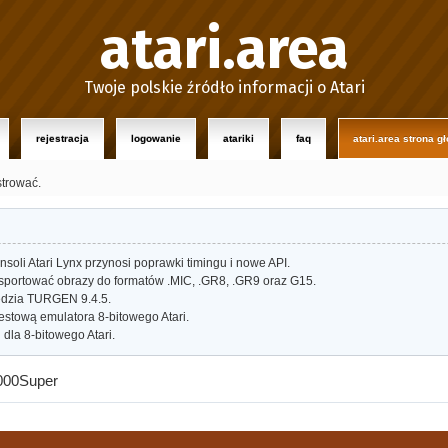
atari.area
Twoje polskie źródło informacji o Atari
rejestracja
logowanie
atariki
faq
atari.area strona g
strować.
oli Atari Lynx przynosi poprawki timingu i nowe API.
portować obrazy do formatów .MIC, .GR8, .GR9 oraz G15.
dzia TURGEN 9.4.5.
estową emulatora 8-bitowego Atari.
dla 8-bitowego Atari.
000Super