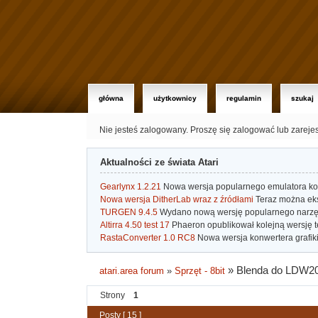
główna
użytkownicy
regulamin
szukaj
Nie jesteś zalogowany.
Proszę się zalogować lub zareje
Aktualności ze świata Atari
Gearlynx 1.2.21
Nowa wersja popularnego emulatora kons
Nowa wersja DitherLab wraz z źródłami
Teraz można eks
TURGEN 9.4.5
Wydano nową wersję popularnego narzę
Altirra 4.50 test 17
Phaeron opublikował kolejną wersję t
RastaConverter 1.0 RC8
Nowa wersja konwertera grafiki 
»
Blenda do LDW2
atari.area forum
»
Sprzęt - 8bit
Strony
1
Posty [ 15 ]