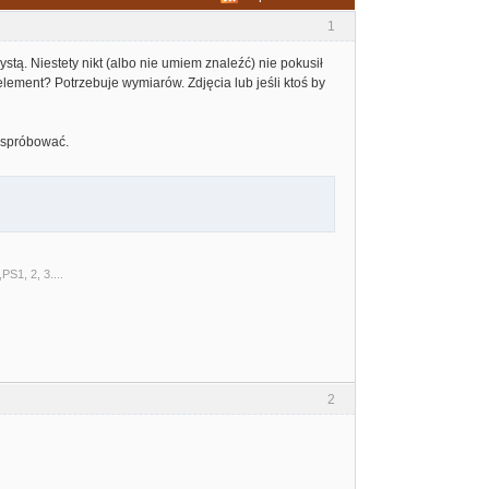
1
ą. Niestety nikt (albo nie umiem znaleźć) nie pokusił
element? Potrzebuje wymiarów. Zdjęcia lub jeśli ktoś by
m spróbować.
S1, 2, 3....
2