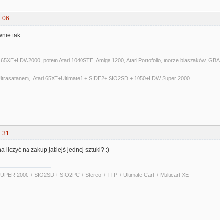
3:06
wnie tak
i 65XE+LDW2000, potem Atari 1040STE, Amiga 1200, Atari Portofolio, morze blaszaków, GBA,P
 Ultrasatanem, Atari 65XE+Ultimate1 + SIDE2+ SIO2SD + 1050+LDW Super 2000
4:31
 liczyć na zakup jakiejś jednej sztuki? :)
UPER 2000 + SIO2SD + SIO2PC + Stereo + TTP + Ultimate Cart + Multicart XE