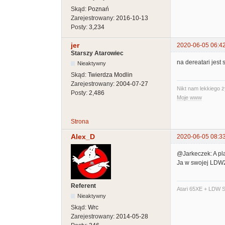
Skąd:
Poznań
Zarejestrowany:
2016-10-13
Posty:
3,234
jer
2020-06-05 06:4
Starszy Atarowiec
na dereatari jest
Nieaktywny
Skąd:
Twierdza Modlin
Zarejestrowany:
2004-07-27
Nikt nam lekkiego ż
Posty:
2,486
Moje www
Strona
Alex_D
2020-06-05 08:3
@Jarkeczek: A pla
Ja w swojej LDW20
Referent
Atari 65XE + LDW S
Nieaktywny
Skąd:
Wrc
Zarejestrowany:
2014-05-28