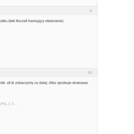
9
odku (taki tłoczek hamujący otwieranie).
10
lik .stl to zobaczymy co dalej. Albo sprobuje drukowac
S1, 2, 3....