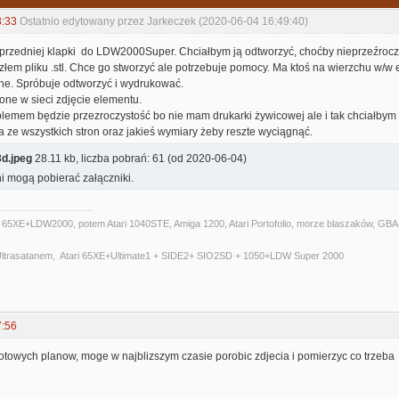
8:33
Ostatnio edytowany przez Jarkeczek (2020-06-04 16:49:40)
rzedniej klapki do LDW2000Super. Chciałbym ją odtworzyć, choćby nieprzeźroczyst
lazłem pliku .stl. Chce go stworzyć ale potrzebuje pomocy. Ma ktoś na wierzchu w/w 
e. Spróbuje odtworzyć i wydrukować.
one w sieci zdjęcie elementu.
blemem będzie przezroczystość bo nie mam drukarki żywicowej ale i tak chciałby
a ze wszystkich stron oraz jakieś wymiary żeby reszte wyciągnąć.
3d.jpeg
28.11 kb, liczba pobrań: 61 (od 2020-06-04)
i mogą pobierać załączniki.
i 65XE+LDW2000, potem Atari 1040STE, Amiga 1200, Atari Portofolio, morze blaszaków, GBA,P
 Ultrasatanem, Atari 65XE+Ultimate1 + SIDE2+ SIO2SD + 1050+LDW Super 2000
7:56
 gotowych planow, moge w najblizszym czasie porobic zdjecia i pomierzyc co trzeba