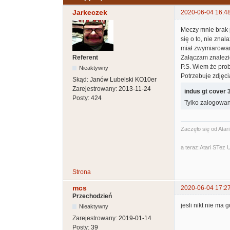
Jarkeczek
2020-06-04 16:4
Meczy mnie brak p
się o to, nie zna
miał zwymiarowan
Referent
Załączam znalezi
P.S. Wiem że pro
Nieaktywny
Potrzebuje zdjęci
Skąd:
Janów Lubelski KO10er
Zarejestrowany:
2013-11-24
indus gt cover 
Posty:
424
Tylko zalogowan
Zaczęło się od Atar
a teraz:Atari STez
Strona
mcs
2020-06-04 17:2
Przechodzień
jesli nikt nie ma
Nieaktywny
Zarejestrowany:
2019-01-14
Posty:
39