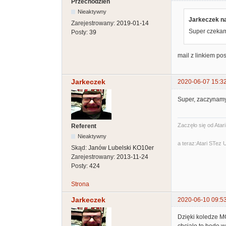
Przechodzień
Nieaktywny
Jarkeczek na
Zarejestrowany:
2019-01-14
Super czekam
Posty:
39
mail z linkiem po
Jarkeczek
2020-06-07 15:3
Super, zaczynamy 
Zaczęło się od Atar
Referent
Nieaktywny
a teraz:Atari STez
Skąd:
Janów Lubelski KO10er
Zarejestrowany:
2013-11-24
Posty:
424
Strona
Jarkeczek
2020-06-10 09:5
Dzięki koledze MC
chcialo to będę w