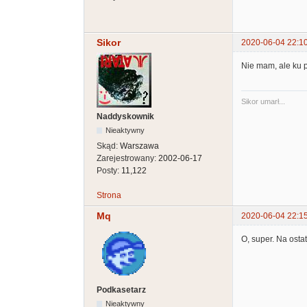
Sikor
2020-06-04 22:1
Nie mam, ale ku 
Sikor umarł...
Naddyskownik
Nieaktywny
Skąd:
Warszawa
Zarejestrowany:
2002-06-17
Posty:
11,122
Strona
Mq
2020-06-04 22:1
O, super. Na ostat
Podkasetarz
Nieaktywny