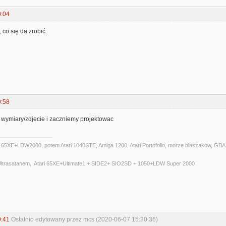
0:04
co się da zrobić.
0:58
wymiary/zdjecie i zaczniemy projektowac
i 65XE+LDW2000, potem Atari 1040STE, Amiga 1200, Atari Portofolio, morze blaszaków, GBA,P
 Ultrasatanem, Atari 65XE+Ultimate1 + SIDE2+ SIO2SD + 1050+LDW Super 2000
9:41
Ostatnio edytowany przez mcs (2020-06-07 15:30:36)