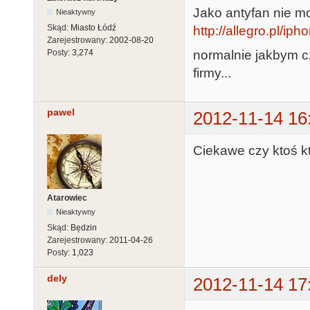
Jako antyfan nie m
Nieaktywny
Skąd:
Miasto Łódź
http://allegro.pl/ip
Zarejestrowany:
2002-08-20
normalnie jakbym cz
Posty:
3,274
firmy...
pawel
2012-11-14 16
Ciekawe czy ktoś kt
Atarowiec
Nieaktywny
Skąd:
Będzin
Zarejestrowany:
2011-04-26
Posty:
1,023
dely
2012-11-14 17