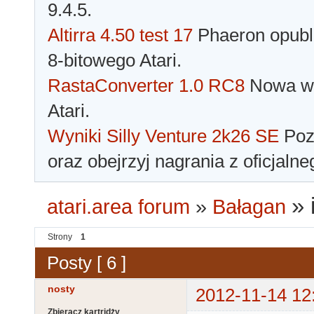
9.4.5.
Altirra 4.50 test 17
Phaeron opubli
8-bitowego Atari.
RastaConverter 1.0 RC8
Nowa wer
Atari.
Wyniki Silly Venture 2k26 SE
Pozn
oraz obejrzyj nagrania z oficjaln
»
atari.area forum
»
Bałagan
Strony
1
Posty [ 6 ]
nosty
2012-11-14 12
Zbieracz kartridży