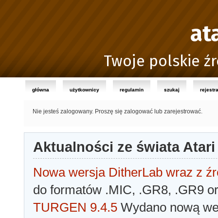
at
Twoje polskie źr
główna
użytkownicy
regulamin
szukaj
rejestr
Nie jesteś zalogowany.
Proszę się zalogować lub zarejestrować.
Aktualności ze świata Atari
Nowa wersja DitherLab wraz z źr
do formatów .MIC, .GR8, .GR9 o
TURGEN 9.4.5
Wydano nową wer