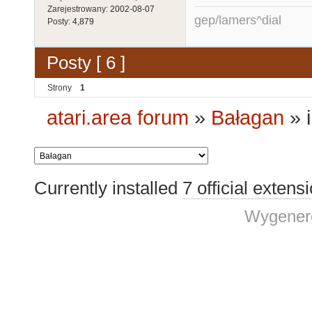
Zarejestrowany:
2002-08-07
gep/lamers^dial
Posty:
4,879
Posty [ 6 ]
Strony
1
atari.area forum
»
Bałagan
»
Currently installed
7 official extens
Wygenero