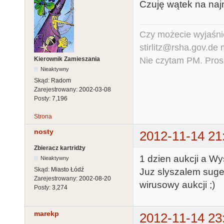
Czuję wątek na najm
Czy możecie wyjaśnić
stirlitz@rsha.gov.de
Nie czytam PM. Pros
Kierownik Zamieszania
Nieaktywny
Skąd:
Radom
Zarejestrowany:
2002-03-08
Posty:
7,196
Strona
nosty
2012-11-14 21
Zbieracz kartridży
1 dzien aukcji a Wy
Nieaktywny
Skąd:
Miasto Łódź
Juz slyszalem suges
Zarejestrowany:
2002-08-20
wirusowy aukcji ;)
Posty:
3,274
marekp
2012-11-14 23