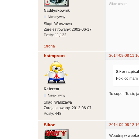
Sikor umarł...
Naddyskownik
Nieaktywny
Skąd:
Warszawa
Zarejestrowany:
2002-06-17
Posty:
11,122
Strona
hsimpson
2014-09-08 11:1
Sikor napisał
Póki co mam 
Referent
To super. To się
Nieaktywny
Skąd:
Warszawa
Zarejestrowany:
2012-06-07
Posty:
448
Sikor
2014-09-08 12:1
Wpadnij w weekend