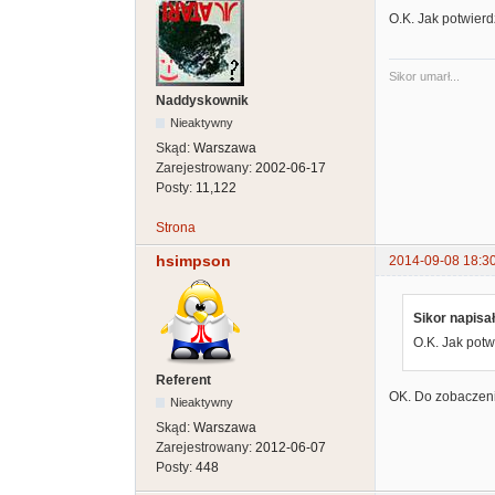
O.K. Jak potwierdz
Sikor umarł...
Naddyskownik
Nieaktywny
Skąd:
Warszawa
Zarejestrowany:
2002-06-17
Posty:
11,122
Strona
hsimpson
2014-09-08 18:3
Sikor napisał
O.K. Jak potwi
Referent
OK. Do zobaczenia
Nieaktywny
Skąd:
Warszawa
Zarejestrowany:
2012-06-07
Posty:
448