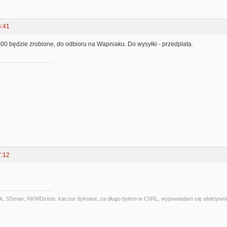
6:41
00 będzie zrobione, do odbioru na Wapniaku. Do wysyłki - przedpłata.
7:12
alniak, SSman, NKWDzista, kaczor dyktator, za długo byłem w ChRL, wypowiadam się afektywni