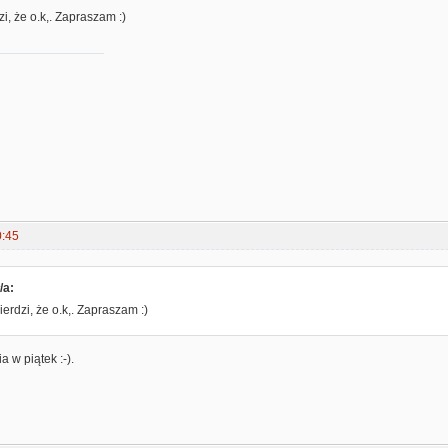
i, że o.k,. Zapraszam :)
0:45
/a:
erdzi, że o.k,. Zapraszam :)
 w piątek :-).