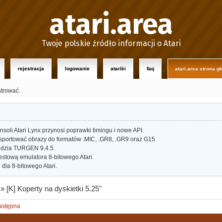
atari.area
Twoje polskie źródło informacji o Atari
rejestracja
logowanie
atariki
faq
atari.area strona g
strować.
oli Atari Lynx przynosi poprawki timingu i nowe API.
portować obrazy do formatów .MIC, .GR8, .GR9 oraz G15.
dzia TURGEN 9.4.5.
estową emulatora 8-bitowego Atari.
dla 8-bitowego Atari.
»
[K] Koperty na dyskietki 5.25"
astępna