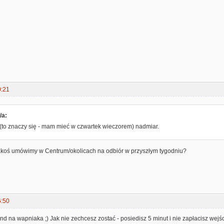
0:21
/a:
(to znaczy się - mam mieć w czwartek wieczorem) nadmiar.
 jakoś umówimy w Centrum/okolicach na odbiór w przyszłym tygodniu?
6:50
 na wapniaka ;) Jak nie zechcesz zostać - posiedisz 5 minut i nie zapłacisz wejśc