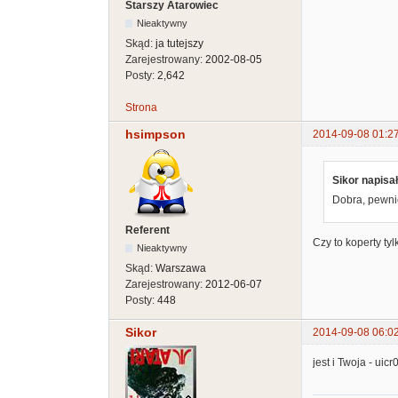
Starszy Atarowiec
Nieaktywny
Skąd:
ja tutejszy
Zarejestrowany:
2002-08-05
Posty:
2,642
Strona
hsimpson
2014-09-08 01:2
Sikor napisał
Dobra, pewnie
Referent
Czy to koperty tyl
Nieaktywny
Skąd:
Warszawa
Zarejestrowany:
2012-06-07
Posty:
448
Sikor
2014-09-08 06:0
jest i Twoja - ui