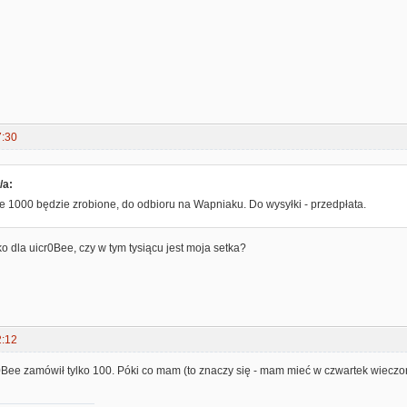
7:30
/a:
 1000 będzie zrobione, do odbioru na Wapniaku. Do wysyłki - przedpłata.
ko dla uicr0Bee, czy w tym tysiącu jest moja setka?
2:12
cr0Bee zamówił tylko 100. Póki co mam (to znaczy się - mam mieć w czwartek wiecz