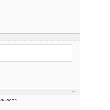
55
56
orem) nadmiar.