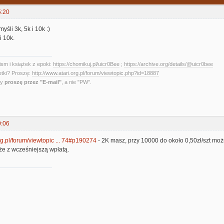
5:20
yśli 3k, 5k i 10k :)
i 10k.
sm i książek z epoki:
https://chomikuj.pl/uicr0Bee
;
https://archive.org/details/@uicr0bee
etki? Proszę:
http://www.atari.org.pl/forum/viewtopic.php?id=18887
ny
proszę przez "E-mail"
, a nie "PW".
0:06
org.pl/forum/viewtopic ... 74#p190274
- 2K masz, przy 10000 do około 0,50zł/szt moż
że z wcześniejszą wpłatą.