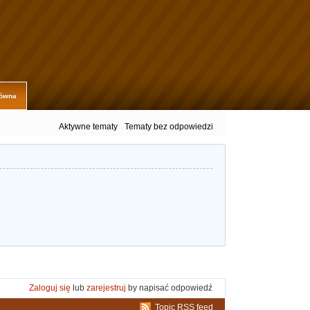
łówna
Aktywne tematy
Tematy bez odpowiedzi
Zaloguj się
lub
zarejestruj
by napisać odpowiedź
Topic RSS feed