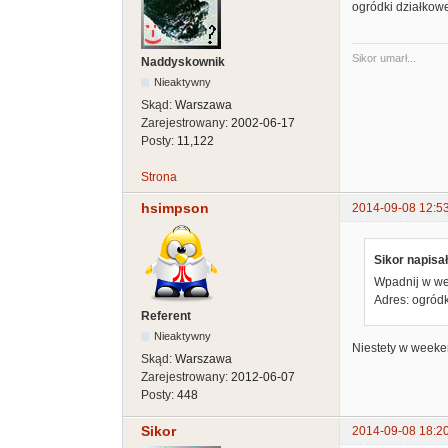
ogródki działkowe
Sikor umarł...
Naddyskownik
Nieaktywny
Skąd:
Warszawa
Zarejestrowany:
2002-06-17
Posty:
11,122
Strona
hsimpson
2014-09-08 12:5
Sikor napisał
Wpadnij w wee
Adres: ogródk
Referent
Nieaktywny
Niestety w weeke
Skąd:
Warszawa
Zarejestrowany:
2012-06-07
Posty:
448
Sikor
2014-09-08 18:2