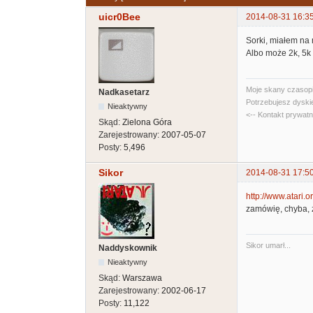
uicr0Bee
2014-08-31 16:3
Sorki, miałem na m
Albo może 2k, 5k 
Moje skany czasopi
Nadkasetarz
Potrzebujesz dyski
Nieaktywny
<-- Kontakt prywat
Skąd:
Zielona Góra
Zarejestrowany:
2007-05-07
Posty:
5,496
Sikor
2014-08-31 17:5
http://www.atari.
zamówię, chyba, 
Sikor umarł...
Naddyskownik
Nieaktywny
Skąd:
Warszawa
Zarejestrowany:
2002-06-17
Posty:
11,122