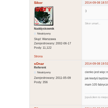
Sikor
2014-09-08 18:5
:)
Sikor umarł...
Naddyskownik
Nieaktywny
Skąd:
Warszawa
Zarejestrowany:
2002-06-17
Posty:
11,122
Strona
sOnar
2014-09-08 19:5
Referent
cienko jest więc 
Nieaktywny
Zarejestrowany:
2011-05-09
jak kiedyś będzie
Posty:
356
mam 105 fabryczn
[opuściłem to miej