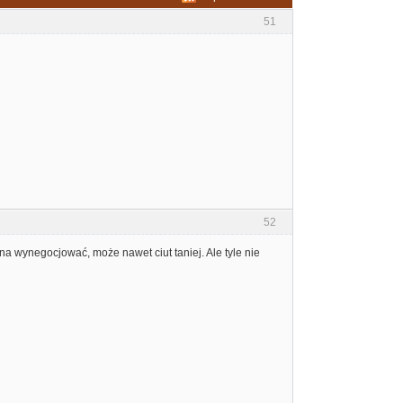
51
52
na wynegocjować, może nawet ciut taniej. Ale tyle nie