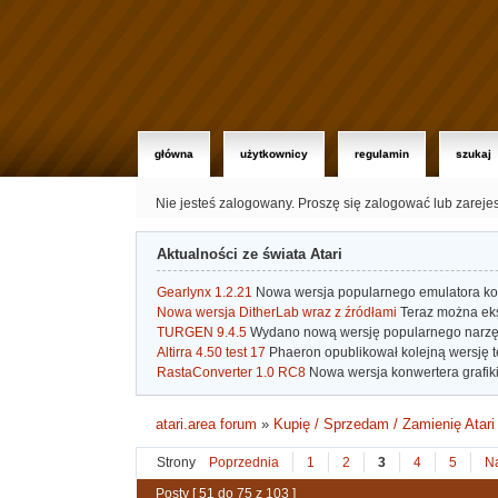
główna
użytkownicy
regulamin
szukaj
Nie jesteś zalogowany.
Proszę się zalogować lub zareje
Aktualności ze świata Atari
Gearlynx 1.2.21
Nowa wersja popularnego emulatora kons
Nowa wersja DitherLab wraz z źródłami
Teraz można eks
TURGEN 9.4.5
Wydano nową wersję popularnego narzę
Altirra 4.50 test 17
Phaeron opublikował kolejną wersję t
RastaConverter 1.0 RC8
Nowa wersja konwertera grafiki 
atari.area forum
»
Kupię / Sprzedam / Zamienię Atari
Strony
Poprzednia
1
2
3
4
5
N
Posty [ 51 do 75 z 103 ]