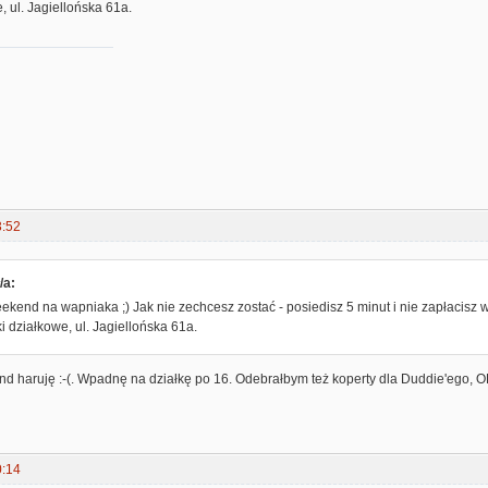
, ul. Jagiellońska 61a.
3:52
/a:
kend na wapniaka ;) Jak nie zechcesz zostać - posiedisz 5 minut i nie zapłacisz w
i działkowe, ul. Jagiellońska 61a.
nd haruję :-(. Wpadnę na działkę po 16. Odebrałbym też koperty dla Duddie'ego, 
0:14