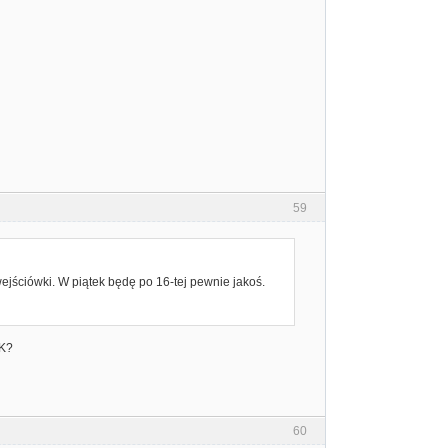
59
ejściówki. W piątek będę po 16-tej pewnie jakoś.
OK?
60