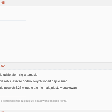
7:45
1:52
nie udzielałem się w temacie.
cie robili jeszcze dodruk owych kopert dajcie znać.
ie nowych 5.25 w pudle ale nie mają niestety opakowań
sce bezpowrotnie][dziękuję za skasowanie mojego konta]