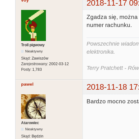
voy
2018-11-17 09
Zgadza się, można 
numer rachunku.
Powszechnie wiadomo,
Troll pigwowy
elektronika.
Nieaktywny
Skąd:
Zawiszów
Zarejestrowany:
2002-03-12
Terry Pratchett - Ró
Posty:
1,783
pawel
2018-11-18 17
Bardzo mocno zosta
Atarowiec
Nieaktywny
Skąd:
Będzin