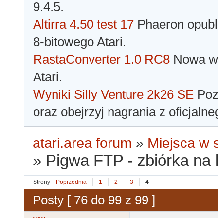
9.4.5.
Altirra 4.50 test 17
Phaeron opubli
8-bitowego Atari.
RastaConverter 1.0 RC8
Nowa wer
Atari.
Wyniki Silly Venture 2k26 SE
Pozn
oraz obejrzyj nagrania z oficjaln
atari.area forum
»
Miejsca w s
»
Pigwa FTP - zbiórka na k
Strony
Poprzednia
1
2
3
4
Posty [ 76 do 99 z 99 ]