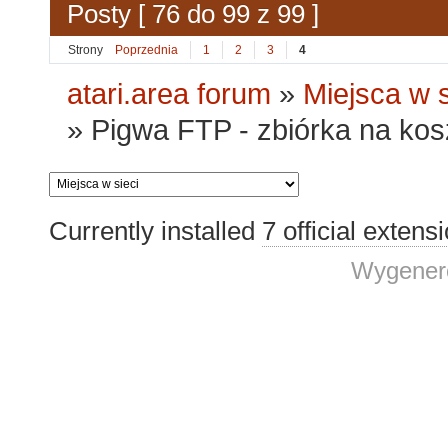
Posty [ 76 do 99 z 99 ]
Strony
Poprzednia
1
2
3
4
atari.area forum
»
Miejsca w s
»
Pigwa FTP - zbiórka na kosz
Currently installed
7 official extens
Wygenero