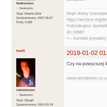
Nadkasetarz
Nieaktywny
Moje skany czasopism
Skąd:
Zielona Góra
Zarejestrowany:
2007-05-07
https://archive.org/d
Posty:
5,495
Potrzebujesz dyskiet
id=18887
<-- Kontakt prywatn
lewiS
2019-01-02 01
Czy na powyzszej li
www.retrolemon.co.u
Administrator
Nieaktywny
Skąd:
Slough
Zarejestrowany:
2002-03-19