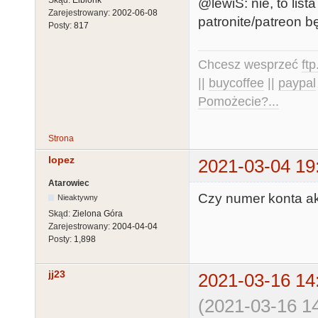
@lewiS: nie, to li
Zarejestrowany:
2002-06-08
patronite/patreon 
Posty:
817
Chcesz wesprzeć
ft
||
buycoffee
||
paypal
Pomożecie?...
Strona
lopez
2021-03-04 19
Atarowiec
Czy numer konta ak
Nieaktywny
Skąd:
Zielona Góra
Zarejestrowany:
2004-04-04
Posty:
1,898
jj23
2021-03-16 14
(2021-03-16 14