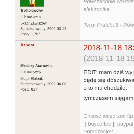
Powszechnie wiadomo,
elektronika.
Troll pigwowy
Nieaktywny
Skąd:
Zawiszów
Terry Pratchett - Ró
Zarejestrowany:
2002-03-12
Posty:
1,783
Azbest
2018-11-18 18
(2018-11-18 19
Młodszy Atarowiec
EDIT: mam dziś wyj
Nieaktywny
Skąd:
Elblonk
będę się doszukiwa
Zarejestrowany:
2002-06-08
o to mu chodziło.
Posty:
817
tymczasem sięgam 
Chcesz wesprzeć
ft
||
buycoffee
||
paypal
Pomożecie?...