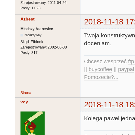
Zarejestrowany:
2011-04-26
Posty:
1,023
Azbest
2018-11-18 17
Młodszy Atarowiec
Twoja konstruktywna
Nieaktywny
Skąd:
Elblonk
doceniam.
Zarejestrowany:
2002-06-08
Posty:
817
Chcesz wesprzeć
ft
||
buycoffee
||
paypal
Pomożecie?...
Strona
voy
2018-11-18 18
Kolega pawel jedn