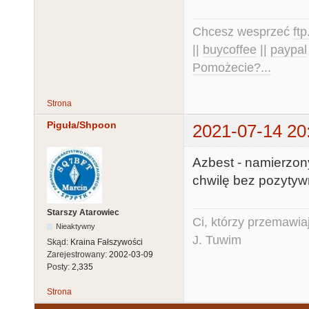
Chcesz wesprzeć
ft
||
buycoffee
||
paypal
Pomożecie?...
Strona
Piguła/Shpoon
2021-07-14 20
Azbest - namierzony
chwilę bez pozytyw
Starszy Atarowiec
Ci, którzy przemawia
Nieaktywny
J. Tuwim
Skąd:
Kraina Fałszywości
Zarejestrowany:
2002-03-09
Posty:
2,335
Strona