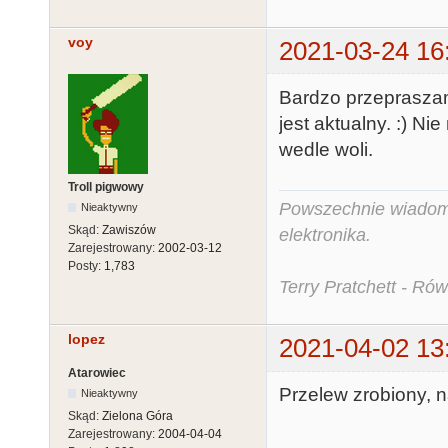
voy
2021-03-24 16
Bardzo przepraszam
jest aktualny. :) N
wedle woli.
Troll pigwowy
Powszechnie wiadomo,
Nieaktywny
Skąd:
Zawiszów
elektronika.
Zarejestrowany:
2002-03-12
Posty:
1,783
Terry Pratchett - Ró
lopez
2021-04-02 13
Atarowiec
Przelew zrobiony, n
Nieaktywny
Skąd:
Zielona Góra
Zarejestrowany:
2004-04-04