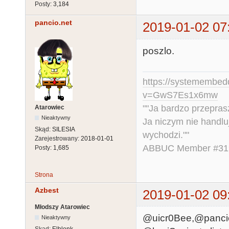
Posty:
3,184
pancio.net
2019-01-02 07
poszlo.
https://systemembed
v=GwS7Es1x6mw
""Ja bardzo przepra
Atarowiec
Nieaktywny
Ja niczym nie handlu
Skąd:
SILESIA
wychodzi.""
Zarejestrowany:
2018-01-01
ABBUC Member #319.
Posty:
1,685
Strona
Azbest
2019-01-02 09
Młodszy Atarowiec
@uicr0Bee,@pancio.n
Nieaktywny
Skąd:
Elblonk