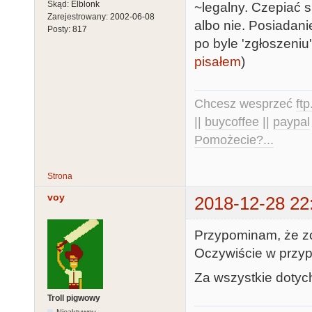
Skąd:
Elblonk
~legalny. Czepiać s
Zarejestrowany:
2002-06-08
albo nie. Posiadan
Posty:
817
po byle 'zgłoszeniu
pisałem
)
Chcesz wesprzeć
ft
||
buycoffee
||
paypal
Pomożecie?...
Strona
voy
2018-12-28 22
Przypominam, że zos
Oczywiście w przyp
Za wszystkie dotyc
Troll pigwowy