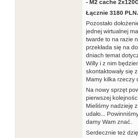
- M2 cache 2x120G
Łącznie 3180 PLN
Pozostało dołożeni
jednej wirtualnej m
twarde to na razie
przekłada się na d
dniach temat dotycz
Willy i z nim będzi
skontaktowały się z
Mamy kilka rzeczy d
Na nowy sprzęt pow
pierwszej kolejnośc
Mieliśmy nadzieję z
udało... Powinniśmy
damy Wam znać.
Serdecznie też dzi