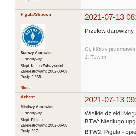
Piguła/Shpoon
2021-07-13 08
Przelew darowizny 
Ci, którzy przemawia
Starszy Atarowiec
J. Tuwim
Nieaktywny
Skąd:
Kraina Fałszywości
Zarejestrowany:
2002-03-09
Posty:
2,335
Strona
Azbest
2021-07-13 09
Młodszy Atarowiec
Wielkie dzieki! Meg
Nieaktywny
Skąd:
Elblonk
BTW: Niedlugo upgr
Zarejestrowany:
2002-06-08
BTW2: Piguła - opi
Posty:
817