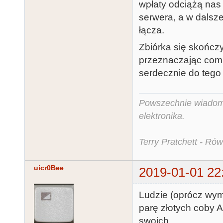
wpłaty odciążą na
serwera, a w dalsz
łącza.
Zbiórka się skończył
przeznaczając comi
serdecznie do tego
Powszechnie wiadomo,
elektronika.
Terry Pratchett - Ró
uicr0Bee
2019-01-01 22
Ludzie (oprócz wym
parę złotych coby A
swoich...