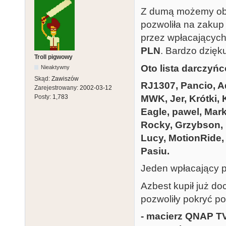
Z dumą możemy obwi
pozwoliła na zakup 
przez wpłacających
PLN
. Bardzo dzięk
Troll pigwowy
Oto lista darczyń
Nieaktywny
Skąd:
Zawiszów
RJ1307, Pancio, A
Zarejestrowany:
2002-03-12
MWK, Jer, Krótki, 
Posty:
1,783
Eagle, pawel, Mark
Rocky, Grzybson, L
Lucy, MotionRide,
Pasiu.
Jeden wpłacający p
Azbest kupił już do
pozwoliły pokryć po
- macierz QNAP T