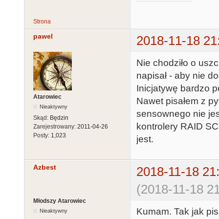
Strona
pawel
2018-11-18 21
Nie chodziło o uszcz
napisał - aby nie do
Inicjatywę bardzo 
Atarowiec
Nawet pisałem z pyt
Nieaktywny
sensownego nie je
Skąd:
Będzin
kontrolery RAID SCS
Zarejestrowany:
2011-04-26
Posty:
1,023
jest.
Azbest
2018-11-18 21
(2018-11-18 21
Młodszy Atarowiec
Kumam. Tak jak pi
Nieaktywny