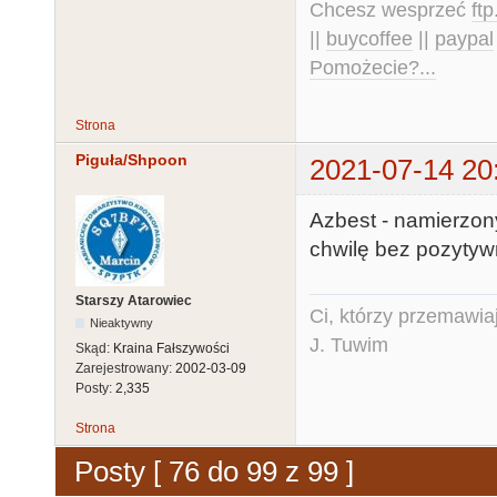
Chcesz wesprzeć
ft
||
buycoffee
||
paypal
Pomożecie?...
Strona
Piguła/Shpoon
2021-07-14 20
Azbest - namierzony
chwilę bez pozytyw
Starszy Atarowiec
Ci, którzy przemawia
Nieaktywny
J. Tuwim
Skąd:
Kraina Fałszywości
Zarejestrowany:
2002-03-09
Posty:
2,335
Strona
Posty [ 76 do 99 z 99 ]