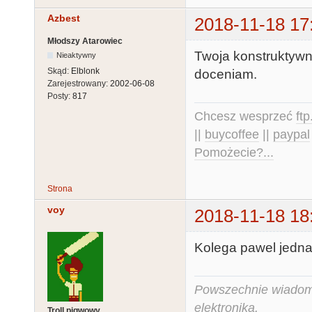
Azbest
2018-11-18 17
Młodszy Atarowiec
Twoja konstruktywna
Nieaktywny
Skąd:
Elblonk
doceniam.
Zarejestrowany:
2002-06-08
Posty:
817
Chcesz wesprzeć
ft
||
buycoffee
||
paypal
Pomożecie?...
Strona
voy
2018-11-18 18
Kolega pawel jedn
Powszechnie wiadomo,
elektronika.
Troll pigwowy