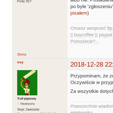
Posty:
817
po byle 'zgłoszeniu
pisałem
)
Chcesz wesprzeć
ft
||
buycoffee
||
paypal
Pomożecie?...
Strona
voy
2018-12-28 22
Przypominam, że zos
Oczywiście w przyp
Za wszystkie dotyc
Troll pigwowy
Nieaktywny
Powszechnie wiadomo,
Skąd:
Zawiszów
elektronika.