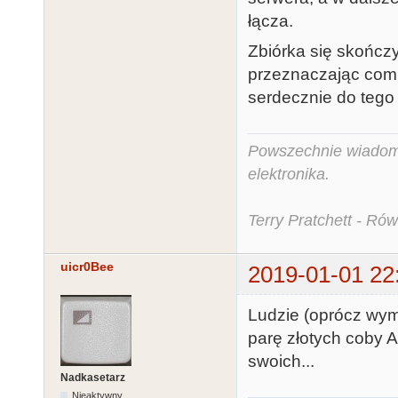
łącza.
Zbiórka się skończył
przeznaczając comi
serdecznie do tego
Powszechnie wiadomo,
elektronika.
Terry Pratchett - Ró
uicr0Bee
2019-01-01 22
Ludzie (oprócz wym
parę złotych coby A
swoich...
Nadkasetarz
Nieaktywny