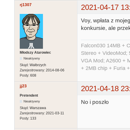
rj1307
2021-04-17 13
Voy, wpłata z moje
konkursie, ale przek
Falcon030 14MB + C
Stereo + VideoMod; 
Młodszy Atarowiec
Nieaktywny
VGA Mod; A2600 + M
Skąd:
Wałbrzych
+ 2MB chip + Furia 
Zarejestrowany:
2014-08-06
Posty:
608
jj23
2021-04-18 23
Pretendent
No i poszło
Nieaktywny
Skąd:
Warszawa
Zarejestrowany:
2021-03-11
Posty:
133