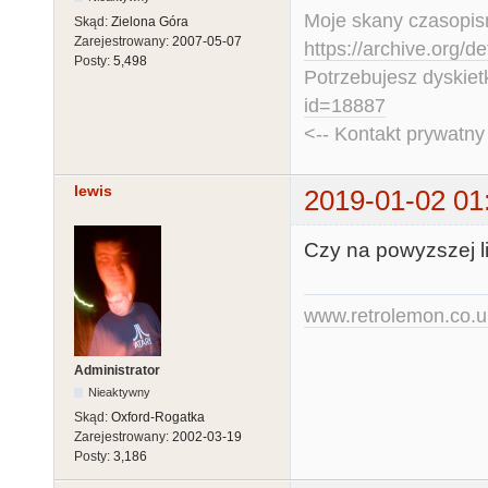
Moje skany czasopism
Skąd:
Zielona Góra
Zarejestrowany:
2007-05-07
https://archive.org/d
Posty:
5,498
Potrzebujesz dyskiet
id=18887
<-- Kontakt prywatn
lewis
2019-01-02 01
Czy na powyzszej li
www.retrolemon.co.u
Administrator
Nieaktywny
Skąd:
Oxford-Rogatka
Zarejestrowany:
2002-03-19
Posty:
3,186