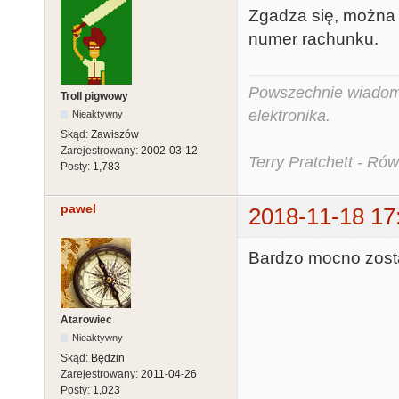
Zgadza się, można 
numer rachunku.
Powszechnie wiadomo,
Troll pigwowy
elektronika.
Nieaktywny
Skąd:
Zawiszów
Zarejestrowany:
2002-03-12
Terry Pratchett - Ró
Posty:
1,783
pawel
2018-11-18 17
Bardzo mocno zosta
Atarowiec
Nieaktywny
Skąd:
Będzin
Zarejestrowany:
2011-04-26
Posty:
1,023