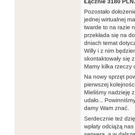
Łącznie 3180 PLN
Pozostało dołożeni
jednej wirtualnej m
twarde to na razie
przekłada się na d
dniach temat dotycz
Willy i z nim będzi
skontaktowały się z
Mamy kilka rzeczy d
Na nowy sprzęt pow
pierwszej kolejnośc
Mieliśmy nadzieję z
udało... Powinniśmy
damy Wam znać.
Serdecznie też dzi
wpłaty odciążą na
serwera, a w dalsz