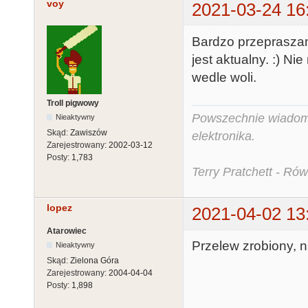
voy
2021-03-24 16
Bardzo przepraszam
jest aktualny. :) N
wedle woli.
Troll pigwowy
Powszechnie wiadomo,
Nieaktywny
Skąd:
Zawiszów
elektronika.
Zarejestrowany:
2002-03-12
Posty:
1,783
Terry Pratchett - Ró
lopez
2021-04-02 13
Atarowiec
Przelew zrobiony, n
Nieaktywny
Skąd:
Zielona Góra
Zarejestrowany:
2004-04-04
Posty:
1,898