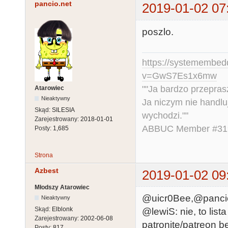
pancio.net
2019-01-02 07
poszlo.
https://systemembed
v=GwS7Es1x6mw
""Ja bardzo przepra
Atarowiec
Nieaktywny
Ja niczym nie handlu
Skąd:
SILESIA
wychodzi.""
Zarejestrowany:
2018-01-01
ABBUC Member #319.
Posty:
1,685
Strona
Azbest
2019-01-02 09
Młodszy Atarowiec
@uicr0Bee,@pancio.n
Nieaktywny
Skąd:
Elblonk
@lewiS: nie, to li
Zarejestrowany:
2002-06-08
patronite/patreon 
Posty:
817