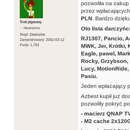
pozwoliła na zakup 
przez wpłacających
PLN
. Bardzo dzięk
Troll pigwowy
Oto lista darczyń
Nieaktywny
Skąd:
Zawiszów
RJ1307, Pancio, A
Zarejestrowany:
2002-03-12
MWK, Jer, Krótki, 
Posty:
1,783
Eagle, pawel, Mark
Rocky, Grzybson, L
Lucy, MotionRide,
Pasiu.
Jeden wpłacający p
Azbest kupił już do
pozwoliły pokryć po
- macierz QNAP T
- M2 cache 2x120G