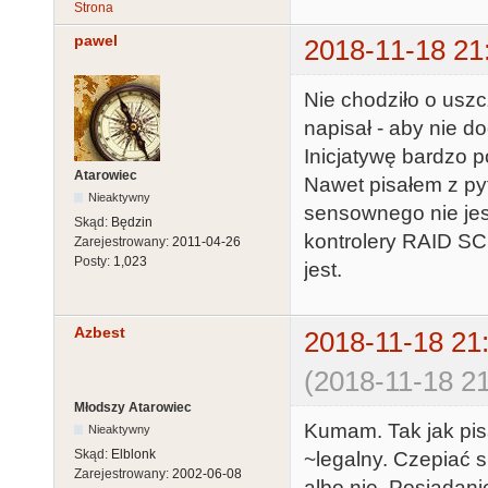
Strona
pawel
2018-11-18 21
Nie chodziło o uszcz
napisał - aby nie do
Inicjatywę bardzo 
Atarowiec
Nawet pisałem z pyt
Nieaktywny
sensownego nie je
Skąd:
Będzin
kontrolery RAID SCS
Zarejestrowany:
2011-04-26
Posty:
1,023
jest.
Azbest
2018-11-18 21
(2018-11-18 21
Młodszy Atarowiec
Kumam. Tak jak pi
Nieaktywny
Skąd:
Elblonk
~legalny. Czepiać s
Zarejestrowany:
2002-06-08
albo nie. Posiadan