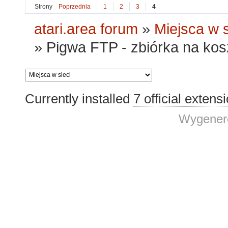
Strony
Poprzednia
1
2
3
4
atari.area forum
»
Miejsca w s
»
Pigwa FTP - zbiórka na kosz
Currently installed
7 official extens
Wygenero