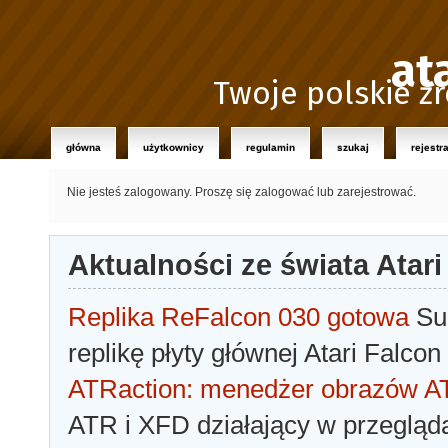
at
Twoje polskie źr
główna
użytkownicy
regulamin
szukaj
rejestr
Nie jesteś zalogowany.
Proszę się zalogować lub zarejestrować.
Aktualności ze świata Atari
Replika ReFalcon 030 gotowa
Sua
replikę płyty głównej Atari Falcon
ATRaction: menedżer obrazów 
ATR i XFD działający w przegląda