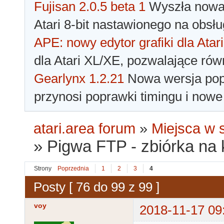
Fujisan 2.0.5 beta 1
Wyszła nowa 
Atari 8-bit nastawionego na obsłu
APE: nowy edytor grafiki dla Atari
dla Atari XL/XE, pozwalające rów
Gearlynx 1.2.21
Nowa wersja popu
przynosi poprawki timingu i nowe
atari.area forum
»
Miejsca w s
»
Pigwa FTP - zbiórka na k
Strony
Poprzednia
1
2
3
4
Posty [ 76 do 99 z 99 ]
voy
2018-11-17 09