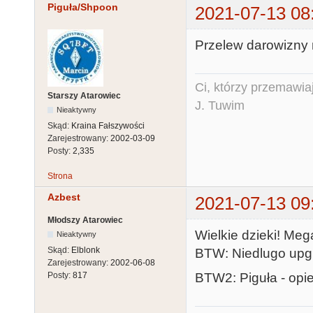
Piguła/Shpoon
2021-07-13 08
Przelew darowizny 
Ci, którzy przemawia
Starszy Atarowiec
J. Tuwim
Nieaktywny
Skąd:
Kraina Fałszywości
Zarejestrowany:
2002-03-09
Posty:
2,335
Strona
Azbest
2021-07-13 09
Młodszy Atarowiec
Wielkie dzieki! Meg
Nieaktywny
Skąd:
Elblonk
BTW: Niedlugo upgr
Zarejestrowany:
2002-06-08
BTW2: Piguła - opi
Posty:
817