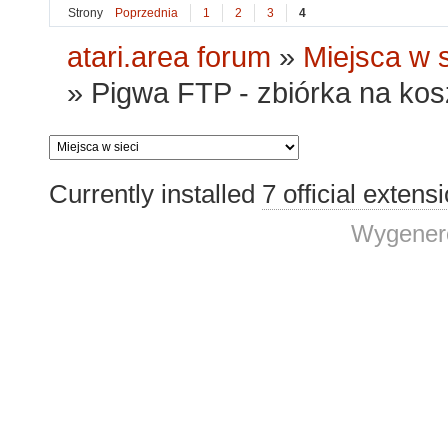
Strony
Poprzednia
1
2
3
4
atari.area forum
»
Miejsca w s
»
Pigwa FTP - zbiórka na kosz
Currently installed
7 official extens
Wygenero