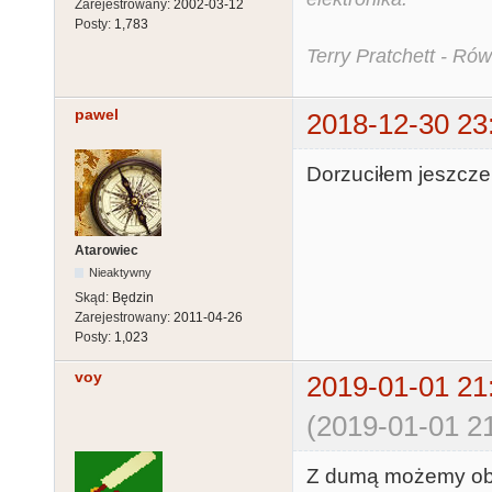
Zarejestrowany:
2002-03-12
Posty:
1,783
Terry Pratchett - Ró
pawel
2018-12-30 23
Dorzuciłem jeszcze
Atarowiec
Nieaktywny
Skąd:
Będzin
Zarejestrowany:
2011-04-26
Posty:
1,023
voy
2019-01-01 21
(2019-01-01 21
Z dumą możemy obwi