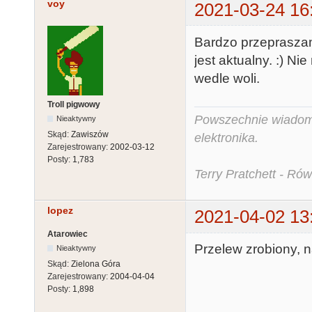
voy
2021-03-24 16
Bardzo przepraszam
jest aktualny. :) N
wedle woli.
Troll pigwowy
Powszechnie wiadomo,
Nieaktywny
Skąd:
Zawiszów
elektronika.
Zarejestrowany:
2002-03-12
Posty:
1,783
Terry Pratchett - Ró
lopez
2021-04-02 13
Atarowiec
Przelew zrobiony, n
Nieaktywny
Skąd:
Zielona Góra
Zarejestrowany:
2004-04-04
Posty:
1,898