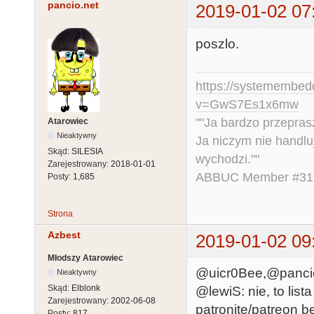
pancio.net
2019-01-02 07
poszlo.
https://systemembed
v=GwS7Es1x6mw
""Ja bardzo przepra
Atarowiec
Nieaktywny
Ja niczym nie handlu
Skąd:
SILESIA
wychodzi.""
Zarejestrowany:
2018-01-01
ABBUC Member #319.
Posty:
1,685
Strona
Azbest
2019-01-02 09
Młodszy Atarowiec
@uicr0Bee,@pancio.n
Nieaktywny
Skąd:
Elblonk
@lewiS: nie, to li
Zarejestrowany:
2002-06-08
patronite/patreon 
Posty:
817