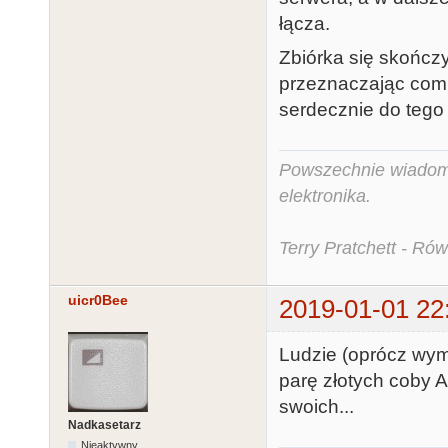
łącza.
Zbiórka się skończył
przeznaczając comi
serdecznie do tego
Powszechnie wiadomo,
elektronika.
Terry Pratchett - Ró
uicr0Bee
2019-01-01 22
Ludzie (oprócz wym
parę złotych coby A
swoich...
Nadkasetarz
Nieaktywny