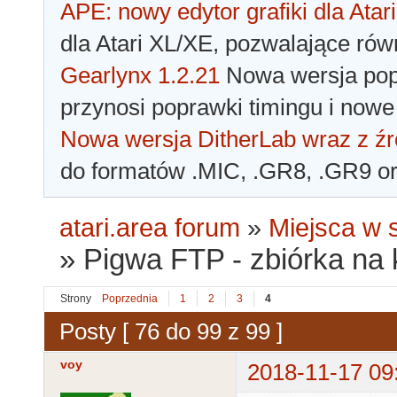
APE: nowy edytor grafiki dla Atari
dla Atari XL/XE, pozwalające rów
Gearlynx 1.2.21
Nowa wersja popu
przynosi poprawki timingu i nowe
Nowa wersja DitherLab wraz z źr
do formatów .MIC, .GR8, .GR9 o
atari.area forum
»
Miejsca w s
»
Pigwa FTP - zbiórka na k
Strony
Poprzednia
1
2
3
4
Posty [ 76 do 99 z 99 ]
voy
2018-11-17 09