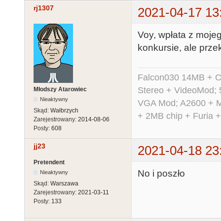
rj1307
2021-04-17 13
Voy, wpłata z moje
konkursie, ale przek
Falcon030 14MB + C
Stereo + VideoMod; 
Młodszy Atarowiec
Nieaktywny
VGA Mod; A2600 + M
Skąd:
Wałbrzych
+ 2MB chip + Furia 
Zarejestrowany:
2014-08-06
Posty:
608
jj23
2021-04-18 23
Pretendent
No i poszło
Nieaktywny
Skąd:
Warszawa
Zarejestrowany:
2021-03-11
Posty:
133