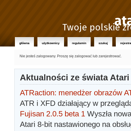
at
Twoje polskie źr
główna
użytkownicy
regulamin
szukaj
rejestr
Nie jesteś zalogowany.
Proszę się zalogować lub zarejestrować.
Aktualności ze świata Atari
ATRaction: menedżer obrazów 
ATR i XFD działający w przegląda
Fujisan 2.0.5 beta 1
Wyszła nowa 
Atari 8-bit nastawionego na obsłu