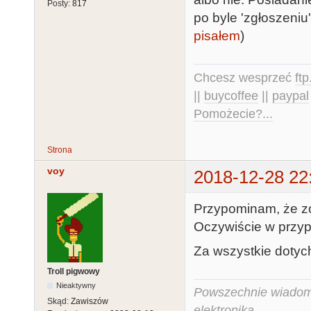
Posty:
817
po byle 'zgłoszeniu
pisałem
)
Chcesz wesprzeć
ft
||
buycoffee
||
paypal
Pomożecie?...
Strona
voy
2018-12-28 22
Przypominam, że zos
Oczywiście w przyp
Za wszystkie dotyc
Troll pigwowy
Nieaktywny
Powszechnie wiadomo,
Skąd:
Zawiszów
elektronika.