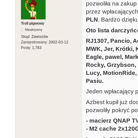
pozwoliła na zakup 
przez wpłacających
PLN
. Bardzo dzięk
Troll pigwowy
Oto lista darczyń
Nieaktywny
Skąd:
Zawiszów
RJ1307, Pancio, A
Zarejestrowany:
2002-03-12
MWK, Jer, Krótki, 
Posty:
1,783
Eagle, pawel, Mark
Rocky, Grzybson, L
Lucy, MotionRide,
Pasiu.
Jeden wpłacający p
Azbest kupił już do
pozwoliły pokryć po
- macierz QNAP T
- M2 cache 2x120G