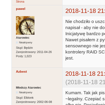
Strona
pawel
2018-11-18 21
Nie chodziło o uszcz
napisał - aby nie do
Inicjatywę bardzo 
Atarowiec
Nawet pisałem z pyt
Nieaktywny
sensownego nie je
Skąd:
Będzin
kontrolery RAID SCS
Zarejestrowany:
2011-04-26
Posty:
1,023
jest.
Azbest
2018-11-18 21
(2018-11-18 21
Młodszy Atarowiec
Kumam. Tak jak pi
Nieaktywny
Skąd:
Elblonk
~legalny. Czepiać s
Zarejestrowany:
2002-06-08
albo nie. Posiadan