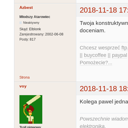
Azbest
2018-11-18 17
Młodszy Atarowiec
Twoja konstruktywna
Nieaktywny
Skąd:
Elblonk
doceniam.
Zarejestrowany:
2002-06-08
Posty:
817
Chcesz wesprzeć
ft
||
buycoffee
||
paypal
Pomożecie?...
Strona
voy
2018-11-18 18
Kolega pawel jedn
Powszechnie wiadomo,
elektronika.
Troll pigwowy