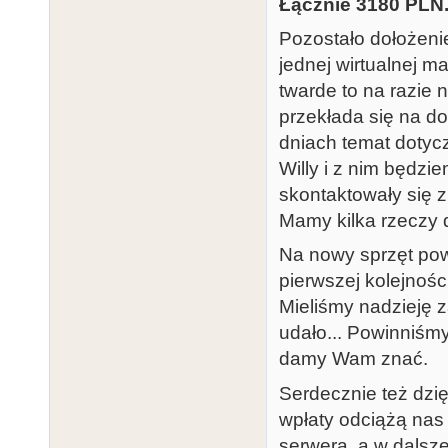
Łącznie 3180 PLN
Pozostało dołożeni
jednej wirtualnej m
twarde to na razie
przekłada się na d
dniach temat dotycz
Willy i z nim będzi
skontaktowały się z
Mamy kilka rzeczy d
Na nowy sprzęt pow
pierwszej kolejnośc
Mieliśmy nadzieję z
udało... Powinniśmy
damy Wam znać.
Serdecznie też dzi
wpłaty odciążą na
serwera, a w dalsz