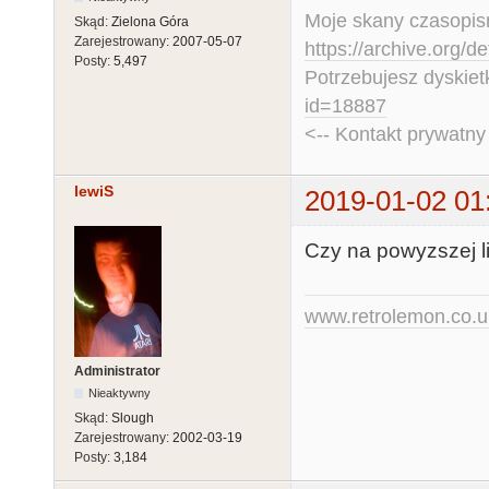
Moje skany czasopism
Skąd:
Zielona Góra
Zarejestrowany:
2007-05-07
https://archive.org/d
Posty:
5,497
Potrzebujesz dyskiet
id=18887
<-- Kontakt prywatn
lewiS
2019-01-02 01
Czy na powyzszej li
www.retrolemon.co.u
Administrator
Nieaktywny
Skąd:
Slough
Zarejestrowany:
2002-03-19
Posty:
3,184