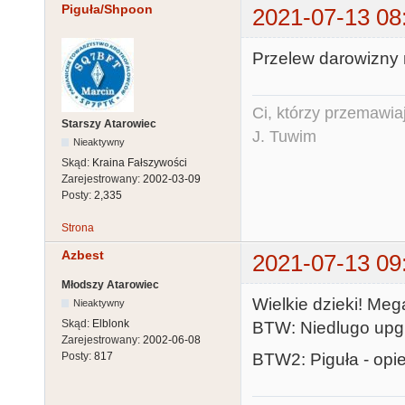
Piguła/Shpoon
2021-07-13 08
Przelew darowizny 
Ci, którzy przemawia
Starszy Atarowiec
J. Tuwim
Nieaktywny
Skąd:
Kraina Fałszywości
Zarejestrowany:
2002-03-09
Posty:
2,335
Strona
Azbest
2021-07-13 09
Młodszy Atarowiec
Wielkie dzieki! Meg
Nieaktywny
Skąd:
Elblonk
BTW: Niedlugo upgr
Zarejestrowany:
2002-06-08
BTW2: Piguła - opi
Posty:
817