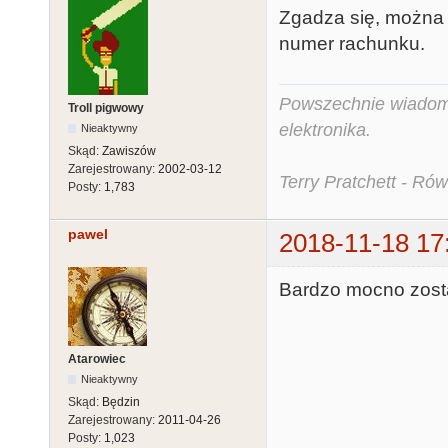
Zgadza się, można 
numer rachunku.
Powszechnie wiadomo,
Troll pigwowy
elektronika.
Nieaktywny
Skąd:
Zawiszów
Zarejestrowany:
2002-03-12
Terry Pratchett - Ró
Posty:
1,783
pawel
2018-11-18 17
Bardzo mocno zosta
Atarowiec
Nieaktywny
Skąd:
Będzin
Zarejestrowany:
2011-04-26
Posty:
1,023