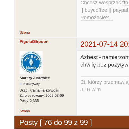
Chcesz wesprzeć
ft
||
buycoffee
||
paypal
Pomożecie?...
Strona
Piguła/Shpoon
2021-07-14 20
Azbest - namierzony
chwilę bez pozytyw
Starszy Atarowiec
Ci, którzy przemawia
Nieaktywny
J. Tuwim
Skąd:
Kraina Fałszywości
Zarejestrowany:
2002-03-09
Posty:
2,335
Strona
Posty [ 76 do 99 z 99 ]