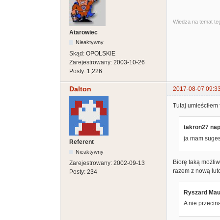
Wiedza na temat teg
Atarowiec
Nieaktywny
Skąd:
OPOLSKIE
Zarejestrowany:
2003-10-26
Posty:
1,226
Dalton
2017-08-07 09:3
Tutaj umieściłem 
takron27 nap
ja mam sugest
Referent
Nieaktywny
Biorę taką możli
Zarejestrowany:
2002-09-13
razem z nową lut
Posty:
234
Ryszard Maue
A nie przecin