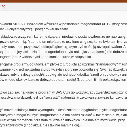
7:20
udowałem SIO2SD. Wszedłem wówczas w posiadanie magnetofonu XC12, który zost
ć - uciąłem wtyczkę i powędrował do szafy.
ę składować urządzeń, które nie działają, niedawno postanowiłem, że go naprawię.
i przylutowałem ją. Magnetofon miał bardzo usyfione wnętrze, kurzu było tam tyle, 
stety, musiałem przy okazji odkręcić głowicę, czym być może ją rozregulowałem. 
 do portu joysticka. Na dole magnetofonu była naklejka z napisem (o ile dobrze pr
 magnetofonu z widocznymi kabelkami od turbo w załączniku.
encjalne problemy, odlutowałem płytkę z turbo, chcąc uzyskać "standardowy" mag
zewijanie - ok, jednak żadna z prób wczytania gry nie powiodła się. Słychać dźwięk, 
kawe, gdy przyłożę paluch/śrubokręt do jednego kabelka (szedł on do głowicy uni
w w jego okolicy, bardzo dobrze odbieram radio! (Nagrałem filmik pokazujący ten efe
owo zapisać na kasecie program w BASICU i go wczytać, aby zweryfikować, czy to
o wczytywania dźwięk jest już "soczysty", natomiast wczytywanie zawsze kończyło 
yć może instalacja turbo wymagała jakichś zmian na oryginalnej płytce magnetofon
faktycznie mogło tak być i magnetofon nie ma szans działać w takim stanie, w jaki
kurat w tym momencie przestała mi działać lutownica i nie miałem możliwości prz
 tranzystorów (choć aktualnie i tak nie mam na co).