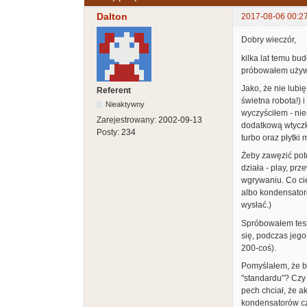
Dalton
2017-08-06 00:2
Dobry wieczór,
kilka lat temu b
próbowałem używa
Jako, że nie lubi
Referent
świetna robota!) 
Nieaktywny
wyczyściłem - nie
Zarejestrowany:
2002-09-13
dodatkową wtyczką
Posty:
234
turbo oraz płytki
Żeby zawęzić pot
działa - play, pr
wgrywaniu. Co cie
albo kondensatoró
wysłać.)
Spróbowałem test
się, podczas jeg
200-coś).
Pomyślałem, że b
"standardu"? Czy 
pech chciał, że a
kondensatorów czy