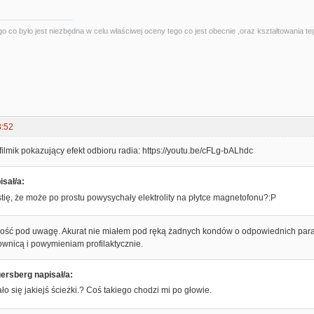
o co było jest niezbędna w celu właściwej oceny tego co jest obecnie ,oraz kształtowania te
3:52
filmik pokazujący efekt odbioru radia: https://youtu.be/cFLg-bALhdc
isał/a:
ię, że może po prostu powysychały elektrolity na płytce magnetofonu?:P
wość pod uwagę. Akurat nie miałem pod ręką żadnych kondów o odpowiednich par
ownicą i powymieniam profilaktycznie.
rsberg napisał/a:
ało się jakiejś ścieżki.? Coś takiego chodzi mi po głowie.