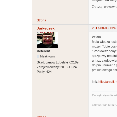
Zresztą, przyczyn
Strona
Jarkeczek
2017-08-08 13:4
Witam
Moja wiedza jest 
może i Tobie coś 
Referent
" Ponieważ połącz
sprzętowy emulato
Nieaktywny
gniazda odpowiada
Skąd:
Janów Lubelski KO10er
do pinu numer 7 
Zarejestrowany:
2013-11-24
prawidłowego dzi
Posty:
424
link:
http://arsoft
Zaczęło się od Atar
a teraz:Atari STez