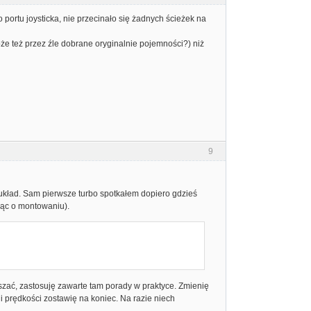
go portu joysticka, nie przecinało się żadnych ścieżek na
że też przez źle dobrane oryginalnie pojemności?) niż
9
y układ. Sam pierwsze turbo spotkałem dopiero gdzieś
iąc o montowaniu).
eszać, zastosuję zawarte tam porady w praktyce. Zmienię
 prędkości zostawię na koniec. Na razie niech