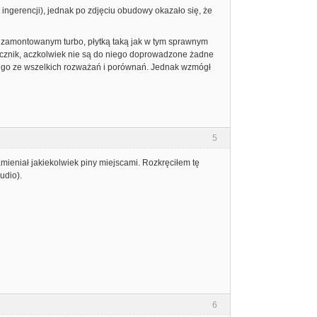
gerencji), jednak po zdjęciu obudowy okazało się, że
 z zamontowanym turbo, płytką taką jak w tym sprawnym
łącznik, aczkolwiek nie są do niego doprowadzone żadne
m go ze wszelkich rozważań i porównań. Jednak wzmógł
5
ieniał jakiekolwiek piny miejscami. Rozkręciłem tę
udio).
6