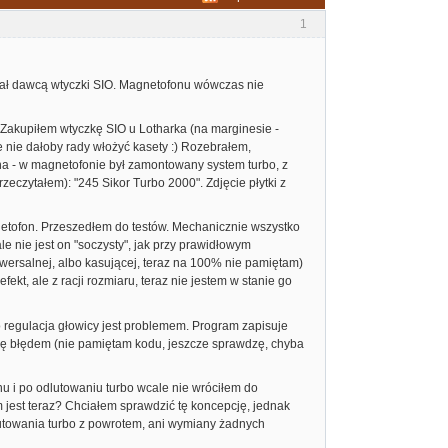
1
ał dawcą wtyczki SIO. Magnetofonu wówczas nie
 Zakupiłem wtyczkę SIO u Lotharka (na marginesie -
że nie dałoby rady włożyć kasety :) Rozebrałem,
Aha - w magnetofonie był zamontowany system turbo, z
zeczytałem): "245 Sikor Turbo 2000". Zdjęcie płytki z
netofon. Przeszedłem do testów. Mechanicznie wszystko
ale nie jest on "soczysty", jak przy prawidłowym
wersalnej, albo kasującej, teraz na 100% nie pamiętam)
kt, ale z racji rozmiaru, teraz nie jestem w stanie go
 regulacja głowicy jest problemem. Program zapisuje
się błędem (nie pamiętam kodu, jeszcze sprawdzę, chyba
u i po odlutowaniu turbo wcale nie wróciłem do
m jest teraz? Chciałem sprawdzić tę koncepcję, jednak
ylutowania turbo z powrotem, ani wymiany żadnych