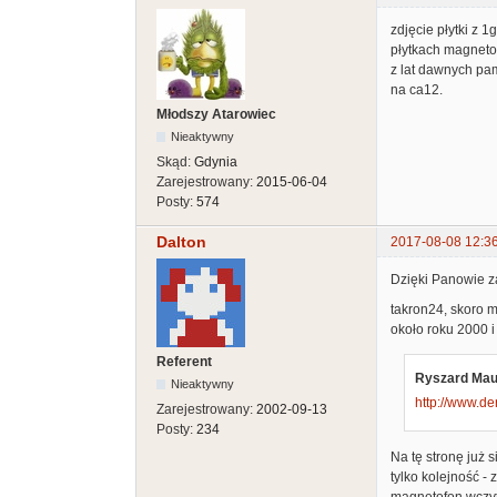
zdjęcie płytki z 1
płytkach magneto
z lat dawnych pam
na ca12.
Młodszy Atarowiec
Nieaktywny
Skąd:
Gdynia
Zarejestrowany:
2015-06-04
Posty:
574
Dalton
2017-08-08 12:3
Dzięki Panowie z
takron24, skoro m
około roku 2000 
Referent
Ryszard Maue
Nieaktywny
http://www.de
Zarejestrowany:
2002-09-13
Posty:
234
Na tę stronę już 
tylko kolejność -
magnetofon wczyt