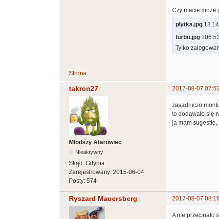
Czy macie może j
plytka.jpg
13.14 
turbo.jpg
106.53
Tylko zalogowan
Strona
takron27
2017-08-07 07:5
zasadniczo montu
to dodawało się 
ja mam sugestię, 
Młodszy Atarowiec
Nieaktywny
Skąd:
Gdynia
Zarejestrowany:
2015-06-04
Posty:
574
Ryszard Mauersberg
2017-08-07 08:1
A nie przecinało s