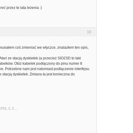
ć przez te lata leżenia :)
10
 musiałem coś zmieniać we wtyczce, znalazłem ten opis,
ari ze stacją dyskietek (a przecież SIO2SD to taki
 kabelków. Otóż kabelek podłączony do pinu numer 8
e. Potrzebne nam jest natomiast podłączenie interfejsu
acją dyskietek. Zmiana ta jest konieczna do
S1, 2, 3....