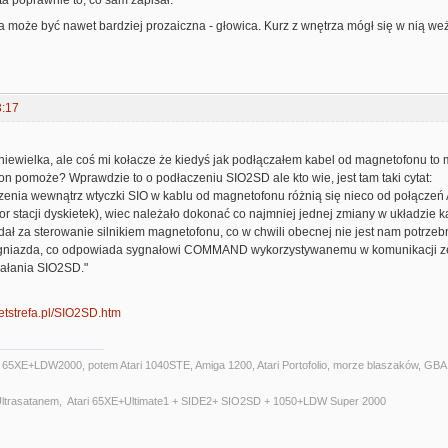
a może być nawet bardziej prozaiczna - głowica. Kurz z wnętrza mógł się w nią weżre
3:17
niewielka, ale coś mi kołacze że kiedyś jak podłączałem kabel od magnetofonu to
on pomoże? Wprawdzie to o podłaczeniu SIO2SD ale kto wie, jest tam taki cytat:
enia wewnątrz wtyczki SIO w kablu od magnetofonu różnią się nieco od połączeń At
r stacji dyskietek), wiec należało dokonać co najmniej jednej zmiany w układzie
ł za sterowanie silnikiem magnetofonu, co w chwili obecnej nie jest nam potrzebn
gniazda, co odpowiada sygnałowi COMMAND wykorzystywanemu w komunikacji ze st
ałania SIO2SD."
.netstrefa.pl/SIO2SD.htm
i 65XE+LDW2000, potem Atari 1040STE, Amiga 1200, Atari Portofolio, morze blaszaków, GBA,P
 Ultrasatanem, Atari 65XE+Ultimate1 + SIDE2+ SIO2SD + 1050+LDW Super 2000