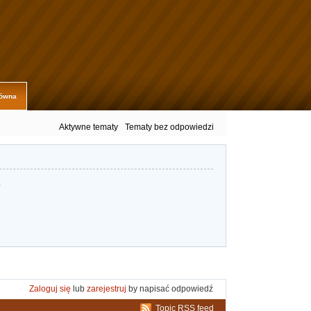
łówna
Aktywne tematy
Tematy bez odpowiedzi
.
Zaloguj się
lub
zarejestruj
by napisać odpowiedź
Topic RSS feed