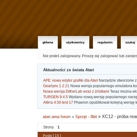
główna
użytkownicy
regulamin
szukaj
Nie jesteś zalogowany.
Proszę się zalogować lub zareje
Aktualności ze świata Atari
APE: nowy edytor grafiki dla Atari
Narzędzie stworzone z 
Gearlynx 1.2.21
Nowa wersja popularnego emulatora kons
Nowa wersja DitherLab wraz z źródłami
Teraz można eks
TURGEN 9.4.5
Wydano nową wersję popularnego narzę
Altirra 4.50 test 17
Phaeron opublikował kolejną wersję t
»
XC12 - próba rea
atari.area forum
»
Sprzęt - 8bit
Strony
1
Posty [ 15 ]