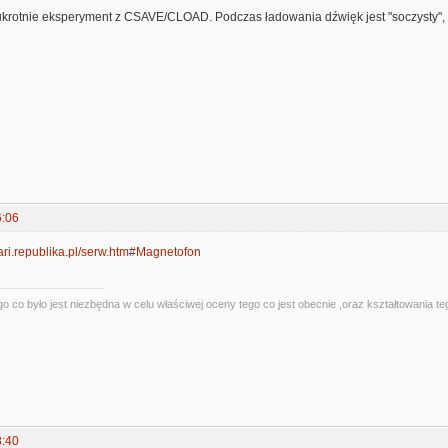
krotnie eksperyment z CSAVE/CLOAD. Podczas ładowania dźwięk jest "soczysty", al
6:06
ari.republika.pl/serw.htm#Magnetofon
o co było jest niezbędna w celu właściwej oceny tego co jest obecnie ,oraz kształtowania te
8:40