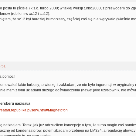
go posta to (ściślej) k.s.o. turbo 2000; w takiej wersji turbo2000, z przewodem do 2
fonów (robiłem w xc12 i ca12).
iętam, że xc12 był bardziej humorzasty, częściej coś się nie wgrywało (właśnie mo
6:51
a pomoc!
ontowałeś takie turbosy, to wierzę, i zakładam, że nie było ingerencji w oryginaln
i nie mam z tymi układami dużego doświadczenia (nawet jako użytkownik, nie mów
rsberg napisał/a:
reatari.republika.pl/serw.htm#Magnetofon
się natknąłem. Teraz, jak już odrzuciłem koncepcję o tym, że turbo mogło coś nami
 zacznę od kondensatorów, potem zbadam przebiegi na LM324, a regulację głowicy i
a poprawnie to, co sam zapisał.