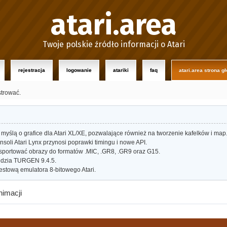
atari.area
Twoje polskie źródło informacji o Atari
rejestracja
logowanie
atariki
faq
atari.area strona g
strować.
myślą o grafice dla Atari XL/XE, pozwalające również na tworzenie kafelków i map
oli Atari Lynx przynosi poprawki timingu i nowe API.
portować obrazy do formatów .MIC, .GR8, .GR9 oraz G15.
dzia TURGEN 9.4.5.
estową emulatora 8-bitowego Atari.
nimacji