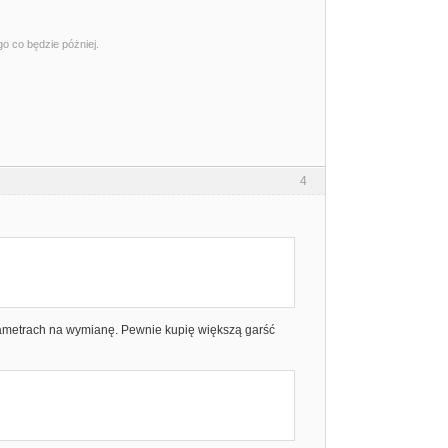
go co będzie póżniej.
4
ametrach na wymianę. Pewnie kupię większą garść