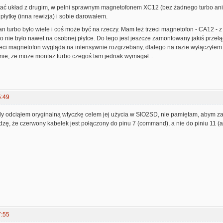
ć układ z drugim, w pełni sprawnym magnetofonem XC12 (bez żadnego turbo ani in
płytkę (inna rewizja) i sobie darowałem.
an turbo było wiele i coś może być na rzeczy. Mam też trzeci magnetofon - CA12 -
o nie było nawet na osobnej płytce. Do tego jest jeszcze zamontowany jakiś prze
zeci magnetofon wygląda na intensywnie rozgrzebany, dlatego na razie wyłączyłe
nie, że może montaż turbo czegoś tam jednak wymagał...
5:49
dy odciąłem oryginalną wtyczkę celem jej użycia w SIO2SD, nie pamiętam, abym zam
idzę, że czerwony kabelek jest połączony do pinu 7 (command), a nie do piniu 11 (a
7:55