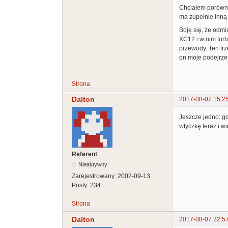
Chciałem porówna
ma zupełnie inną 
Boję się, że odmi
XC12 i w nim turb
przewody. Ten tr
on moje podejrze
Strona
Dalton
2017-08-07 15:2
Jeszcze jedno: g
wtyczkę teraz i w
Referent
Nieaktywny
Zarejestrowany:
2002-09-13
Posty:
234
Strona
Dalton
2017-08-07 22:5