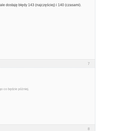
e dostaję błędy 143 (najczęściej) i 140 (czasami).
7
go co będzie póżniej.
8