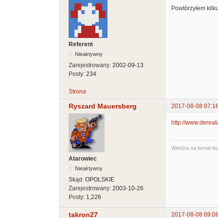
Powtórzyłem kilku
Referent
Nieaktywny
Zarejestrowany:
2002-09-13
Posty:
234
Strona
Ryszard Mauersberg
2017-08-08 07:1
http://www.dereat
Wiedza na temat teg
Atarowiec
Nieaktywny
Skąd:
OPOLSKIE
Zarejestrowany:
2003-10-26
Posty:
1,226
takron27
2017-08-08 09:0