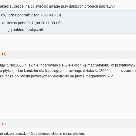
akieś sugestie, na co zwrócić uwagę przy dalszych próbach naprawy?
kb, liczba pobrań: 2 (od 2017-08-06)
 kb, liczba pobrań: 1 (od 2017-08-06)
i mogą pobierać załączniki.
2:56
jąc turbo2000 nijak nie ingerowało się w elektronikę magnetofonu. ot przylutowy
na płytce jeden kondzior dla lepszego/poprawnego działania t2000. ale to w żadne
że może po prostu powysychały elektrolity na płytce magnetofonu?:P
9:25
ię jakiejś ścieżki.? Coś takiego chodzi mi po głowie.