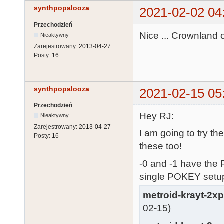
synthpopalooza
2021-02-02 04
Przechodzień
Nice ... Crownland
Nieaktywny
Zarejestrowany:
2013-04-27
Posty:
16
synthpopalooza
2021-02-15 05
Przechodzień
Hey RJ:
Nieaktywny
Zarejestrowany:
2013-04-27
I am going to try t
Posty:
16
these too!
-0 and -1 have the 
single POKEY setup
metroid-krayt-2x
02-15)