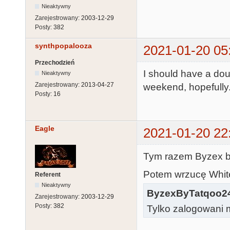
Nieaktywny
Zarejestrowany:
2003-12-29
Posty:
382
synthpopalooza
2021-01-20 05
Przechodzień
I should have a do
Nieaktywny
Zarejestrowany:
2013-04-27
weekend, hopefully
Posty:
16
Eagle
2021-01-20 22
Tym razem Byzex b
Potem wrzucę White 
Referent
Nieaktywny
ByzexByTatqoo2
Zarejestrowany:
2003-12-29
Posty:
382
Tylko zalogowani m