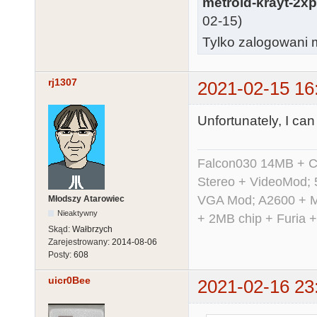
metroid-krayt-2x
02-15)
Tylko zalogowani m
rj1307
2021-02-15 16
Unfortunately, I can
Falcon030 14MB + C
Stereo + VideoMod; 
VGA Mod; A2600 + M
Młodszy Atarowiec
Nieaktywny
+ 2MB chip + Furia 
Skąd:
Wałbrzych
Zarejestrowany:
2014-08-06
Posty:
608
uicr0Bee
2021-02-16 23