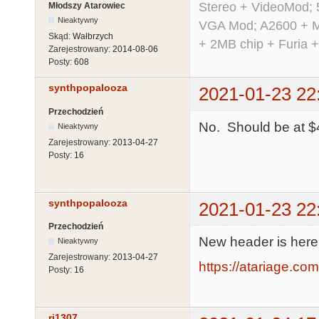
Stereo + VideoMod; 
Młodszy Atarowiec
Nieaktywny
VGA Mod; A2600 + M
Skąd:
Wałbrzych
+ 2MB chip + Furia 
Zarejestrowany:
2014-08-06
Posty:
608
synthpopalooza
2021-01-23 22
Przechodzień
No. Should be at $4
Nieaktywny
Zarejestrowany:
2013-04-27
Posty:
16
synthpopalooza
2021-01-23 22
Przechodzień
New header is here
Nieaktywny
Zarejestrowany:
2013-04-27
https://atariage.co
Posty:
16
rj1307