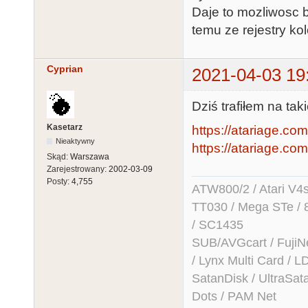
Daje to mozliwosc b
temu ze rejestry ko
Cyprian
2021-04-03 19
Dziś trafiłem na ta
Kasetarz
https://atariage.com
Nieaktywny
https://atariage.com
Skąd:
Warszawa
Zarejestrowany:
2002-03-09
Posty:
4,755
ATW800/2 / Atari V4sa 
TT030 / Mega STe / 
/ SC1435
SUB/AVGcart / FujiN
/ Lynx Multi Card /
SatanDisk / UltraSat
Dots / PAM Net