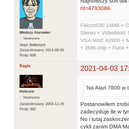
Najnowszy soft dla
nt=4793086
Falcon030 14MB + C
Stereo + VideoMod; 
Młodszy Atarowiec
Nieaktywny
VGA Mod; A2600 + M
Skąd:
Wałbrzych
+ 2MB chip + Furia 
Zarejestrowany:
2014-08-06
Posty:
608
Eagle
2021-04-03 17
Na Atari 7800 w t
Referent
Nieaktywny
Postanowilem zrobic
Zarejestrowany:
2003-12-29
Posty:
382
zadecyduje ile w ty
No i tutaj zaskocz
cykli zanim DMA Mar