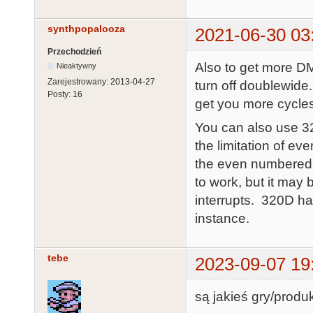
synthpopalooza
2021-06-30 03
Przechodzień
Also to get more DM
Nieaktywny
Zarejestrowany:
2013-04-27
turn off doublewide.
Posty:
16
get you more cycle
You can also use 3
the limitation of e
the even numbered 
to work, but it may 
interrupts. 320D has
instance.
tebe
2023-09-07 19
są jakieś gry/prod