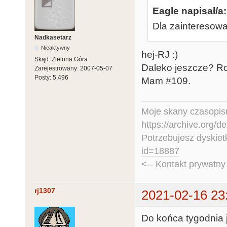
Eagle napisał/a:
Dla zainteresowa
Nadkasetarz
Nieaktywny
hej-RJ :)
Skąd:
Zielona Góra
Daleko jeszcze? Ro
Zarejestrowany:
2007-05-07
Posty:
5,496
Mam #109.
Moje skany czasopism
https://archive.org/d
Potrzebujesz dyskiet
id=18887
<-- Kontakt prywatn
rj1307
2021-02-16 23
Do końca tygodnia 