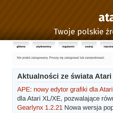
at
Twoje polskie źr
główna
użytkownicy
regulamin
szukaj
rejestr
Nie jesteś zalogowany.
Proszę się zalogować lub zarejestrować.
Aktualności ze świata Atari
APE: nowy edytor grafiki dla Atari
dla Atari XL/XE, pozwalające rów
Gearlynx 1.2.21
Nowa wersja popu