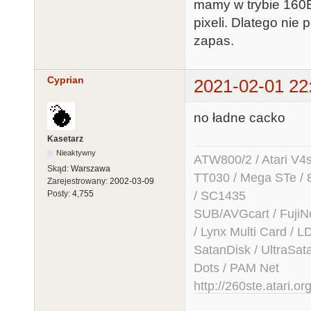
mamy w trybie 160B
pixeli. Dlatego nie
zapas.
Cyprian
2021-02-01 22
no ładne cacko
Kasetarz
Nieaktywny
ATW800/2 / Atari V4sa 
Skąd:
Warszawa
TT030 / Mega STe / 
Zarejestrowany:
2002-03-09
/ SC1435
Posty:
4,755
SUB/AVGcart / FujiN
/ Lynx Multi Card /
SatanDisk / UltraSat
Dots / PAM Net
http://260ste.atari.or