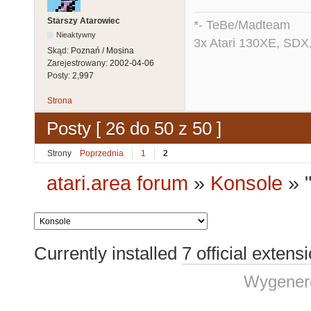
Starszy Atarowiec
*- TeBe/Madteam
Nieaktywny
3x Atari 130XE, SDX
Skąd:
Poznań / Mosina
Zarejestrowany:
2002-04-06
Posty:
2,997
Strona
Posty [ 26 do 50 z 50 ]
Strony
Poprzednia
1
2
atari.area forum
»
Konsole
»
Currently installed
7 official extens
Wygenero