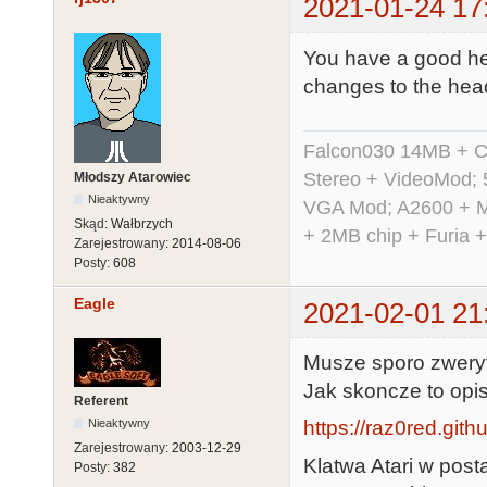
2021-01-24 17
You have a good hea
changes to the head
Falcon030 14MB + C
Stereo + VideoMod; 
Młodszy Atarowiec
Nieaktywny
VGA Mod; A2600 + M
Skąd:
Wałbrzych
+ 2MB chip + Furia 
Zarejestrowany:
2014-08-06
Posty:
608
Eagle
2021-02-01 21
Musze sporo zweryf
Jak skoncze to opis
Referent
Nieaktywny
https://raz0red.gith
Zarejestrowany:
2003-12-29
Klatwa Atari w post
Posty:
382