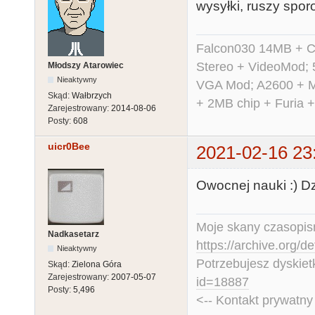
wysyłki, ruszy spor
Falcon030 14MB + C
Stereo + VideoMod; 
Młodszy Atarowiec
Nieaktywny
VGA Mod; A2600 + M
Skąd:
Wałbrzych
+ 2MB chip + Furia 
Zarejestrowany:
2014-08-06
Posty:
608
uicr0Bee
2021-02-16 23
Owocnej nauki :) Dzi
Moje skany czasopism
Nadkasetarz
https://archive.org/d
Nieaktywny
Potrzebujesz dyskiet
Skąd:
Zielona Góra
Zarejestrowany:
2007-05-07
id=18887
Posty:
5,496
<-- Kontakt prywatn