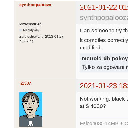
synthpopalooza
2021-01-22 01
synthpopalooz
Przechodzień
Can someone try thi
Nieaktywny
Zarejestrowany:
2013-04-27
It compiles correctl
Posty:
16
modified.
metroid-dblpokey
Tylko zalogowani m
rj1307
2021-01-23 18
Not working, black
at $ 4000?
Falcon030 14MB + C