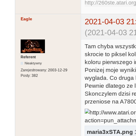
http://260ste.atari.or
Eagle
2021-04-03 21
(2021-04-03 21
Tam chyba wszystko 
skrocie to piksel 
Referent
koloru pierwszego in
Nieaktywny
Ponizej moje wyniki 
Zarejestrowany:
2003-12-29
Posty:
382
wyglada. Co druga 
Pewnie dlatego ze l
Skonczylem dzisi re
przeniose na A7800
maria3xSTA.png
1