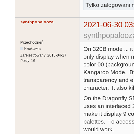
Tylko zalogowani m
synthpopalooza
2021-06-30 03
synthpopalooz
Przechodzień
On 320B mode ... it 
Nieaktywny
Zarejestrowany:
2013-04-27
only display when ne
Posty:
16
color 00 (backgroun
Kangaroo Mode. By se
transparency and en
character. It also k
On the Dragonfly S
uses an interlaced
make it display 9 c
palettes. To access
would work.