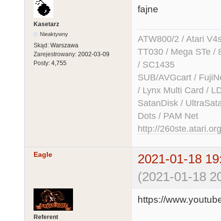
fajne
Kasetarz
Nieaktywny
ATW800/2 / Atari V4sa 
Skąd:
Warszawa
TT030 / Mega STe / 
Zarejestrowany:
2002-03-09
/ SC1435
Posty:
4,755
SUB/AVGcart / FujiN
/ Lynx Multi Card /
SatanDisk / UltraSat
Dots / PAM Net
http://260ste.atari.or
Eagle
2021-01-18 19
(2021-01-18 20
https://www.yout
Referent