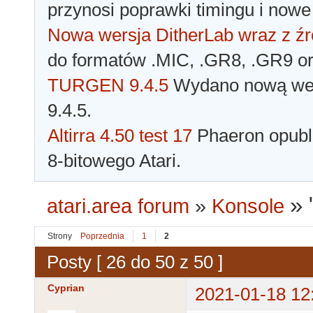
przynosi poprawki timingu i nowe
Nowa wersja DitherLab wraz z źr
do formatów .MIC, .GR8, .GR9 o
TURGEN 9.4.5
Wydano nową wer
9.4.5.
Altirra 4.50 test 17
Phaeron opubli
8-bitowego Atari.
»
atari.area forum
»
Konsole
Strony
Poprzednia
1
2
Posty [ 26 do 50 z 50 ]
Cyprian
2021-01-18 12