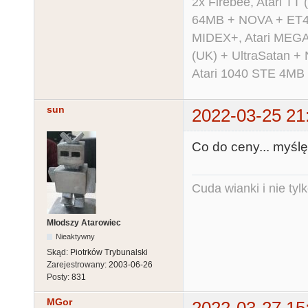
2x Firebee, Atari 
64MB + NOVA + ET40
MIDEX+, Atari MEGA 
(UK) + UltraSatan +
Atari 1040 STE 4MB
sun
2022-03-25 21
Co do ceny... myślę,
Cuda wianki i nie tyl
Młodszy Atarowiec
Nieaktywny
Skąd:
Piotrków Trybunalski
Zarejestrowany:
2003-06-26
Posty:
831
MGor