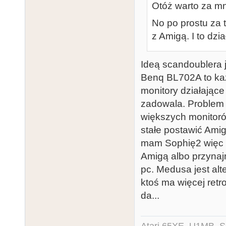
Otóż warto za mn
No po prostu za t
z Amigą. I to dzia
Ideą scandoublera je
Benq BL702A to każ
monitory działające
zadowala. Problem 
większych monitoró
stałe postawić Amig
mam Sophię2 więc u
Amigą albo przynaj
pc. Medusa jest alt
ktoś ma więcej retr
da...
Atari 65XE, U1MB, 