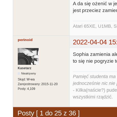
A da się ożenić w 
jest przeciez zami
Atari 65XE, U1MB, 
perinoid
2022-04-04 15
Sophia zamienia al
to się nie pogryzie 
Kasetarz
Nieaktywny
Pamięć studenta ma c
Skąd:
W-wa
jednocześnie nic nie
Zarejestrowany:
2015-11-20
Posty:
4,109
- Kilka(naście?) pude
wszystkimi rządzić.
Posty [ 1 do 25 z 36 ]