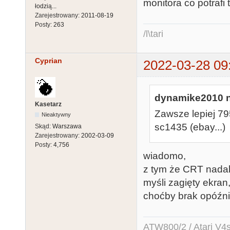
monitora co potrafi 
łodzią...
Zarejestrowany:
2011-08-19
Posty:
263
/l\tari
Cyprian
2022-03-28 09
dynamike2010 n
Kasetarz
Zawsze lepiej 79
Nieaktywny
sc1435 (ebay...)
Skąd:
Warszawa
Zarejestrowany:
2002-03-09
Posty:
4,756
wiadomo,
z tym że CRT nadal 
myśli zagięty ekran
choćby brak opóźni
ATW800/2 / Atari V4sa 