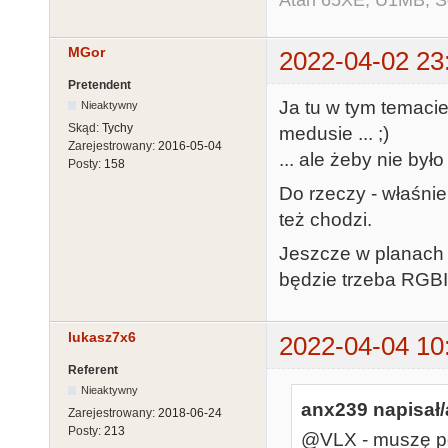
MGor
2022-04-02 23
Pretendent
Ja tu w tym temaci
Nieaktywny
Skąd:
Tychy
medusie ... ;)
Zarejestrowany:
2016-05-04
... ale żeby nie by
Posty:
158
Do rzeczy - właśni
też chodzi.
Jeszcze w planach 
będzie trzeba RGB
lukasz7x6
2022-04-04 10
Referent
Nieaktywny
anx239 napisał/
Zarejestrowany:
2018-06-24
Posty:
213
@VLX - muszę po