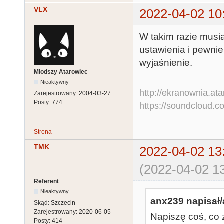
VLX
2022-04-02 10
W takim razie musia
ustawienia i pewni
wyjaśnienie.
Młodszy Atarowiec
Nieaktywny
http://ekranownia.atar
Zarejestrowany:
2004-03-27
Posty:
774
https://soundcloud.co
Strona
TMK
2022-04-02 13
(2022-04-02 13
Referent
Nieaktywny
anx239 napisał/
Skąd:
Szczecin
Zarejestrowany:
2020-06-05
Napiszę coś, co 
Posty:
414