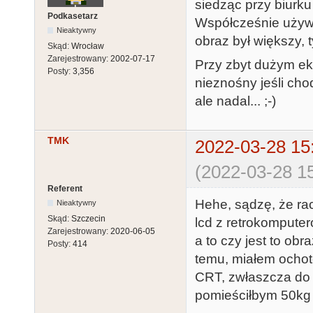
siedząc przy biurku 
Podkasetarz
Współcześnie używa
Nieaktywny
obraz był większy, 
Skąd:
Wrocław
Zarejestrowany:
2002-07-17
Przy zbyt dużym ekr
Posty:
3,356
nieznośny jeśli chod
ale nadal... ;-)
TMK
2022-03-28 15
(2022-03-28 15
Referent
Hehe, sądzę, że ra
Nieaktywny
Skąd:
Szczecin
lcd z retrokomputer
Zarejestrowany:
2020-06-05
a to czy jest to ob
Posty:
414
temu, miałem ocho
CRT, zwłaszcza do r
pomieściłbym 50kg 