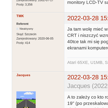
Zarejestrowany:
2002-07-17
monitory LCD-TV są
Posty:
3,356
TMK
2022-03-28 15
Referent
Ja tam wolę mieć wi
Nieaktywny
Skąd:
Szczecin
CRT i niszczyć wzro
Zarejestrowany:
2020-06-05
40tce tak mi się po
Posty:
414
ekranami komputer
Atari 65XE, U1MB, 
Jacques
2022-03-28 15
Jacques (2022
A to zależy co kto 
19" (po przeskalowa