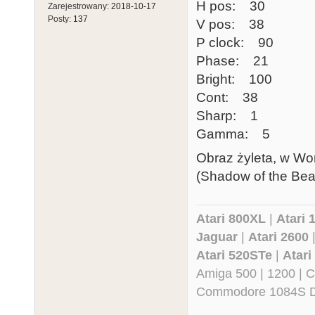
H pos: 30
Zarejestrowany:
2018-10-17
Posty:
137
V pos: 38
P clock: 90
Phase: 21
Bright: 100
Cont: 38
Sharp: 1
Gamma: 5
Obraz żyleta, w Wor
(Shadow of the Bea
Atari 800XL
|
Atari 
Jaguar
|
Atari 2600
Atari 520STe
|
Atar
Amiga 500 | 1200 | 
Commodore 1084S D