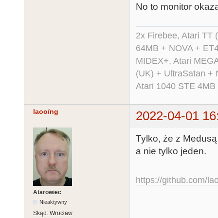
No to monitor okazał 
2x Firebee, Atari 
64MB + NOVA + ET40
MIDEX+, Atari MEGA 
(UK) + UltraSatan +
Atari 1040 STE 4MB
laoo/ng
2022-04-01 16
Tylko, że z Medusą
a nie tylko jeden.
https://github.com/la
Atarowiec
Nieaktywny
Skąd:
Wrocław