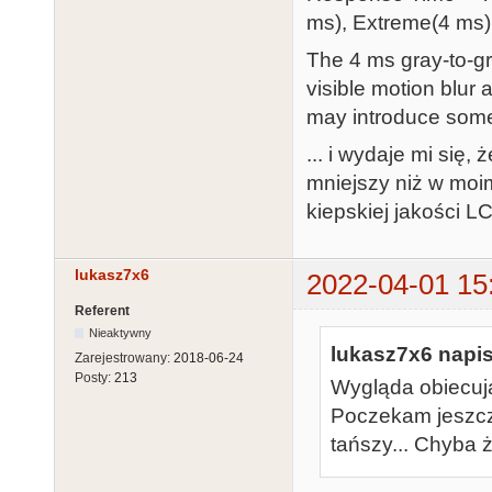
ms), Extreme(4 ms)
The 4 ms gray-to-g
visible motion blur
may introduce some s
... i wydaje mi się,
mniejszy niż w mo
kiepskiej jakości LC
lukasz7x6
2022-04-01 15
Referent
Nieaktywny
lukasz7x6 napis
Zarejestrowany:
2018-06-24
Posty:
213
Wygląda obiecują
Poczekam jeszcz
tańszy... Chyba ż