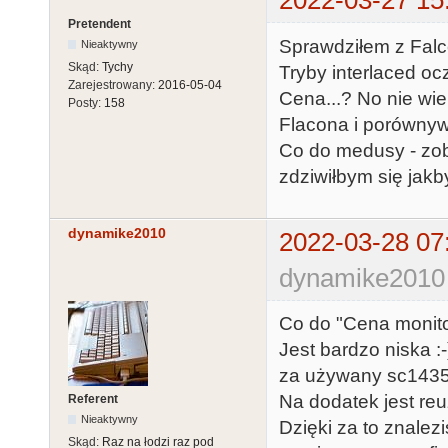
2022-03-27 15
Pretendent
Sprawdziłem z Falco
Nieaktywny
Skąd:
Tychy
Tryby interlaced oc
Zarejestrowany:
2016-05-04
Cena...? No nie wi
Posty:
158
Flacona i porównyw
Co do medusy - zoba
zdziwiłbym się jakby
dynamike2010
2022-03-28 07
dynamike2010 
Co do "Cena monitora
Jest bardzo niska :
za używany sc1435 
Na dodatek jest re
Referent
Nieaktywny
Dzięki za to znalez
Skąd:
Raz na łodzi raz pod