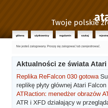
at
Twoje polskie źr
główna
użytkownicy
regulamin
szukaj
rejestr
Nie jesteś zalogowany.
Proszę się zalogować lub zarejestrować.
Aktualności ze świata Atari
Replika ReFalcon 030 gotowa
Sua
replikę płyty głównej Atari Falcon
ATRaction: menedżer obrazów 
ATR i XFD działający w przegląda