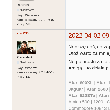
Referent
Nieaktywny
Skąd:
Warszawa
Zarejestrowany:
2012-06-07
Posty:
448
anx239
2022-04-02 09
Napiszę coś, co zap
Otóż warto za mniej
Pretendent
No po prostu za tę 
Nieaktywny
Amigą. I to działa p
Skąd:
Wrocław
Zarejestrowany:
2018-10-17
Posty:
137
Atari 800XL
|
Atari 
Jaguar
|
Atari 2600
Atari 520STe
|
Atar
Amiga 500 | 1200 | 
Commodore 1084S D