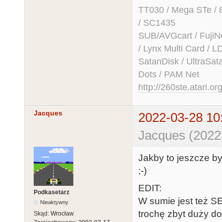
TT030 / Mega STe / 
/ SC1435
SUB/AVGcart / FujiN
/ Lynx Multi Card /
SatanDisk / UltraSat
Dots / PAM Net
http://260ste.atari.or
Jacques
2022-03-28 10
Jacques (2022
Jakby to jeszcze by
;-)
EDIT:
Podkasetarz
W sumie jest też S
Nieaktywny
trochę zbyt duży do
Skąd:
Wrocław