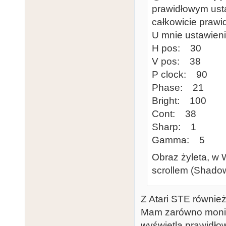
prawidłowym ust
całkowicie prawid
U mnie ustawieni
H pos: 30
V pos: 38
P clock: 90
Phase: 21
Bright: 100
Cont: 38
Sharp: 1
Gamma: 5
Obraz żyleta, w W
scrollem (Shadow
Z Atari STE równie
Mam zarówno monit
wyświetla prawidłow