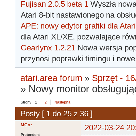
Fujisan 2.0.5 beta 1
Wyszła nowa 
Atari 8-bit nastawionego na obsłu
APE: nowy edytor grafiki dla Atari
dla Atari XL/XE, pozwalające rów
Gearlynx 1.2.21
Nowa wersja popu
przynosi poprawki timingu i nowe
atari.area forum
»
Sprzęt - 16
»
Nowy monitor obsługuj
Strony
1
2
Następna
Posty [ 1 do 25 z 36 ]
MGor
2022-03-24 20
Pretendent