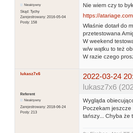
Nie wiem czy to był
Nieaktywny
Skąd:
Tychy
https://atariage.co
Zarejestrowany:
2016-05-04
Posty:
158
Właśnie dotarł do 
przetestowana Ami
W weekend testowan
w/w wątku to też ob
W razie czego pros
lukasz7x6
2022-03-24 20
lukasz7x6 (202
Referent
Wygląda obiecująco,
Nieaktywny
Zarejestrowany:
2018-06-24
Poczekam jeszcze 
Posty:
213
tańszy... Chyba że t