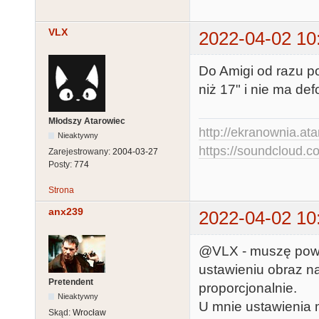
VLX
2022-04-02 10
Do Amigi od razu po
niż 17" i nie ma de
Młodszy Atarowiec
http://ekranownia.atar
Nieaktywny
https://soundcloud.co
Zarejestrowany:
2004-03-27
Posty:
774
Strona
anx239
2022-04-02 10
@VLX - muszę powi
ustawieniu obraz n
Pretendent
proporcjonalnie.
Nieaktywny
U mnie ustawienia 
Skąd:
Wrocław