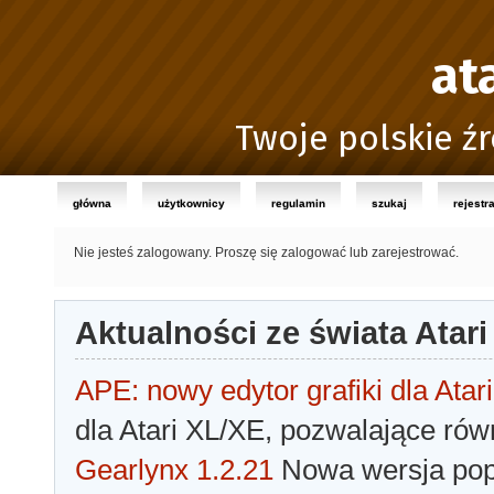
at
Twoje polskie źr
główna
użytkownicy
regulamin
szukaj
rejestr
Nie jesteś zalogowany.
Proszę się zalogować lub zarejestrować.
Aktualności ze świata Atari
APE: nowy edytor grafiki dla Atari
dla Atari XL/XE, pozwalające rów
Gearlynx 1.2.21
Nowa wersja popu