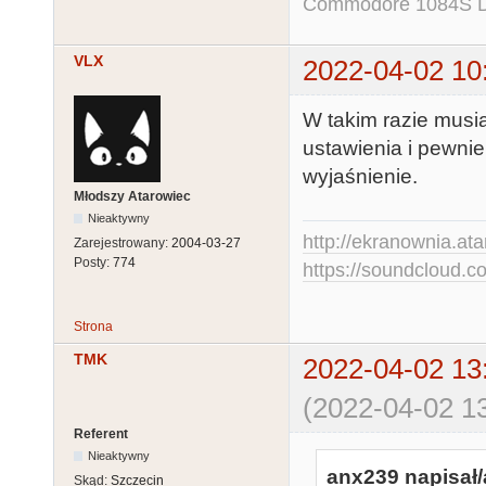
Commodore 1084S D
VLX
2022-04-02 10
W takim razie musia
ustawienia i pewni
wyjaśnienie.
Młodszy Atarowiec
Nieaktywny
http://ekranownia.atar
Zarejestrowany:
2004-03-27
Posty:
774
https://soundcloud.co
Strona
TMK
2022-04-02 13
(2022-04-02 13
Referent
Nieaktywny
anx239 napisał/
Skąd:
Szczecin