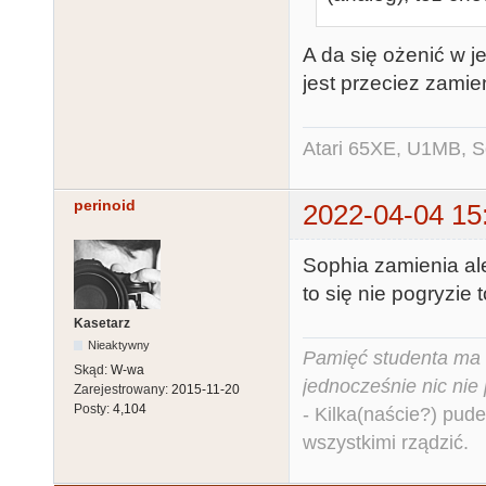
A da się ożenić w 
jest przeciez zami
Atari 65XE, U1MB, 
perinoid
2022-04-04 15
Sophia zamienia al
to się nie pogryzie 
Kasetarz
Nieaktywny
Pamięć studenta ma c
Skąd:
W-wa
jednocześnie nic nie
Zarejestrowany:
2015-11-20
Posty:
4,104
- Kilka(naście?) pude
wszystkimi rządzić.