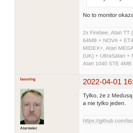
No to monitor okazał 
2x Firebee, Atari 
64MB + NOVA + ET40
MIDEX+, Atari MEGA 
(UK) + UltraSatan +
Atari 1040 STE 4MB
laoo/ng
2022-04-01 16
Tylko, że z Medusą
a nie tylko jeden.
https://github.com/la
Atarowiec