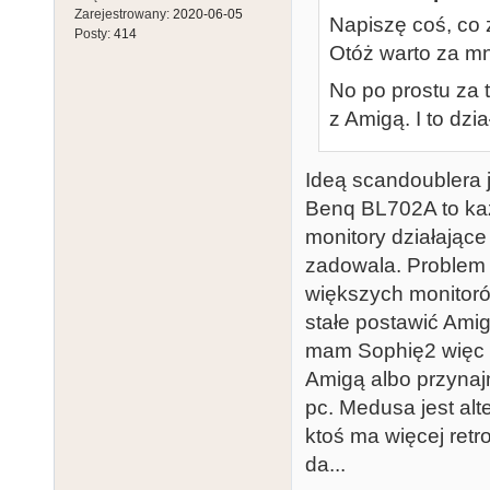
Zarejestrowany:
2020-06-05
Napiszę coś, co 
Posty:
414
Otóż warto za mn
No po prostu za t
z Amigą. I to dzia
Ideą scandoublera je
Benq BL702A to każ
monitory działające
zadowala. Problem 
większych monitoró
stałe postawić Amig
mam Sophię2 więc u
Amigą albo przynaj
pc. Medusa jest alt
ktoś ma więcej retr
da...