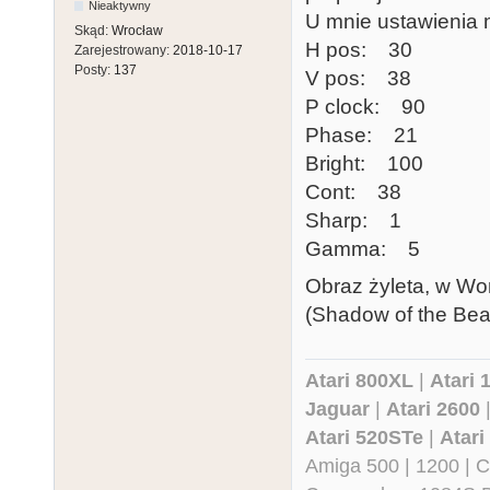
Nieaktywny
U mnie ustawienia 
Skąd:
Wrocław
H pos: 30
Zarejestrowany:
2018-10-17
Posty:
137
V pos: 38
P clock: 90
Phase: 21
Bright: 100
Cont: 38
Sharp: 1
Gamma: 5
Obraz żyleta, w Wor
(Shadow of the Bea
Atari 800XL
|
Atari 
Jaguar
|
Atari 2600
Atari 520STe
|
Atar
Amiga 500 | 1200 | 