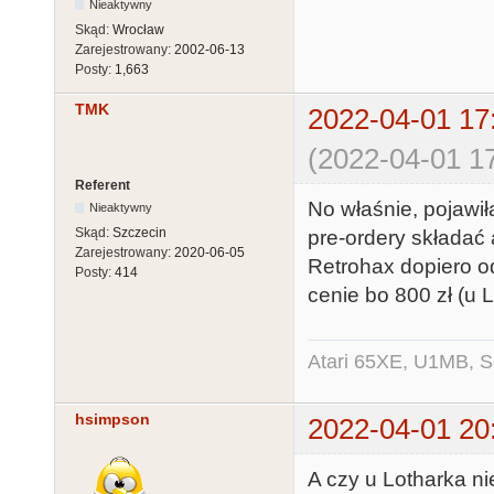
Nieaktywny
Skąd:
Wrocław
Zarejestrowany:
2002-06-13
Posty:
1,663
TMK
2022-04-01 17
(2022-04-01 17
Referent
No właśnie, pojawił
Nieaktywny
Skąd:
Szczecin
pre-ordery składać a
Zarejestrowany:
2020-06-05
Retrohax dopiero o
Posty:
414
cenie bo 800 zł (u L
Atari 65XE, U1MB, 
hsimpson
2022-04-01 20
A czy u Lotharka ni