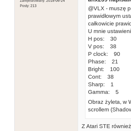
Zarejestrowany:
2018-06-24
Posty:
213
@VLX - muszę po
prawidłowym ust
całkowicie prawid
U mnie ustawieni
H pos: 30
V pos: 38
P clock: 90
Phase: 21
Bright: 100
Cont: 38
Sharp: 1
Gamma: 5
Obraz żyleta, w W
scrollem (Shadow
Z Atari STE równie