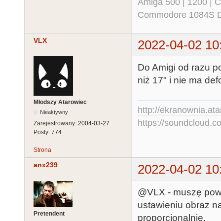
Amiga 500 | 1200 | 
Commodore 1084S D
VLX
2022-04-02 10
Do Amigi od razu po
niż 17" i nie ma de
Młodszy Atarowiec
http://ekranownia.atar
Nieaktywny
https://soundcloud.co
Zarejestrowany:
2004-03-27
Posty:
774
Strona
anx239
2022-04-02 10
@VLX - muszę powi
ustawieniu obraz n
Pretendent
proporcjonalnie.