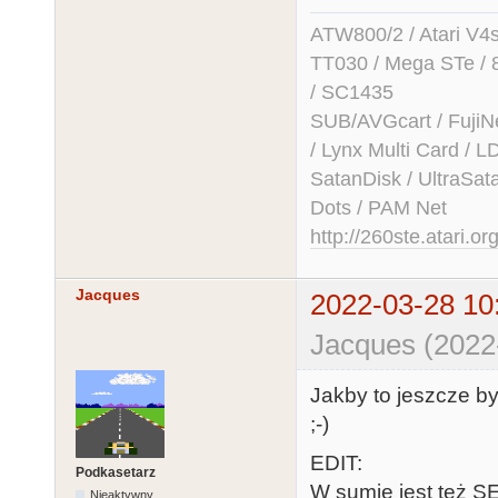
ATW800/2 / Atari V4sa 
TT030 / Mega STe / 
/ SC1435
SUB/AVGcart / FujiN
/ Lynx Multi Card /
SatanDisk / UltraSat
Dots / PAM Net
http://260ste.atari.or
Jacques
2022-03-28 10
Jacques (2022
Jakby to jeszcze by
;-)
EDIT:
Podkasetarz
W sumie jest też S
Nieaktywny