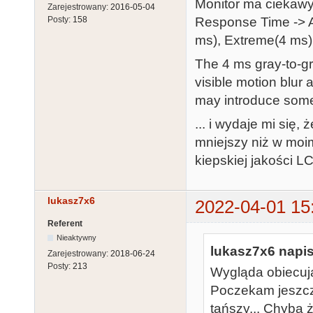
Monitor ma ciekawy
Zarejestrowany:
2016-05-04
Response Time -> A
Posty:
158
ms), Extreme(4 ms)
The 4 ms gray-to-g
visible motion blur
may introduce some s
... i wydaje mi się,
mniejszy niż w mo
kiepskiej jakości LC
lukasz7x6
2022-04-01 15
Referent
Nieaktywny
lukasz7x6 napis
Zarejestrowany:
2018-06-24
Posty:
213
Wygląda obiecują
Poczekam jeszcz
tańszy... Chyba ż