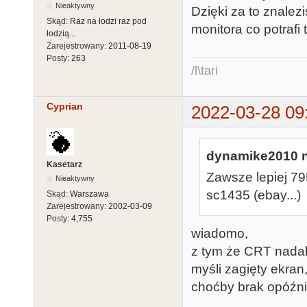
Nieaktywny
Dzięki za to znalez
Skąd:
Raz na łodzi raz pod
monitora co potrafi 
łodzią...
Zarejestrowany:
2011-08-19
Posty:
263
/l\tari
Cyprian
2022-03-28 09
dynamike2010 n
Kasetarz
Zawsze lepiej 79
Nieaktywny
sc1435 (ebay...)
Skąd:
Warszawa
Zarejestrowany:
2002-03-09
Posty:
4,755
wiadomo,
z tym że CRT nadal 
myśli zagięty ekran
choćby brak opóźni