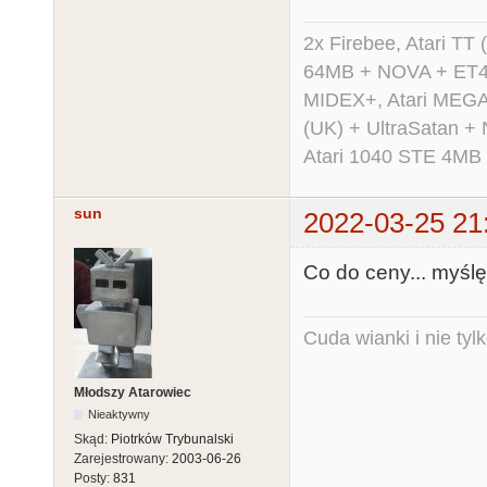
2x Firebee, Atari 
64MB + NOVA + ET40
MIDEX+, Atari MEGA 
(UK) + UltraSatan +
Atari 1040 STE 4MB
sun
2022-03-25 21
Co do ceny... myślę,
Cuda wianki i nie tyl
Młodszy Atarowiec
Nieaktywny
Skąd:
Piotrków Trybunalski
Zarejestrowany:
2003-06-26
Posty:
831