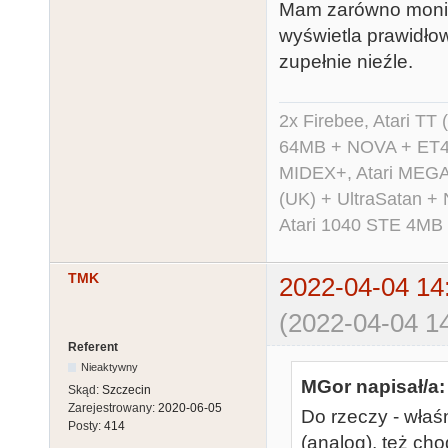
Mam zarówno monit
wyświetla prawidłow
zupełnie nieźle.
2x Firebee, Atari 
64MB + NOVA + ET40
MIDEX+, Atari MEGA 
(UK) + UltraSatan +
Atari 1040 STE 4MB
TMK
2022-04-04 14
(2022-04-04 14
Referent
Nieaktywny
MGor napisał/a:
Skąd:
Szczecin
Zarejestrowany:
2020-06-05
Do rzeczy - wła
Posty:
414
(analog), też cho