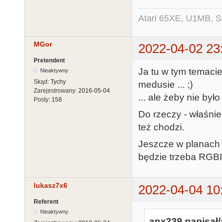
Atari 65XE, U1MB, 
MGor
2022-04-02 23
Pretendent
Ja tu w tym temaci
Nieaktywny
Skąd:
Tychy
medusie ... ;)
Zarejestrowany:
2016-05-04
... ale żeby nie by
Posty:
158
Do rzeczy - właśni
też chodzi.
Jeszcze w planach 
będzie trzeba RGB
lukasz7x6
2022-04-04 10
Referent
Nieaktywny
anx239 napisał/