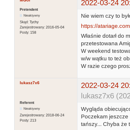
MGor
2022-03-24 20
Pretendent
Nie wiem czy to był
Nieaktywny
Skąd:
Tychy
https://atariage.co
Zarejestrowany:
2016-05-04
Posty:
158
Właśnie dotarł do 
przetestowana Ami
W weekend testowan
w/w wątku to też ob
W razie czego pros
lukasz7x6
2022-03-24 20
lukasz7x6 (202
Referent
Wygląda obiecująco,
Nieaktywny
Zarejestrowany:
2018-06-24
Poczekam jeszcze 
Posty:
213
tańszy... Chyba że t