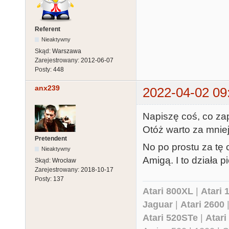
Referent
Nieaktywny
Skąd:
Warszawa
Zarejestrowany:
2012-06-07
Posty:
448
anx239
2022-04-02 09
Napiszę coś, co zap
Otóż warto za mniej
Pretendent
No po prostu za tę 
Nieaktywny
Amigą. I to działa p
Skąd:
Wrocław
Zarejestrowany:
2018-10-17
Posty:
137
Atari 800XL
|
Atari 
Jaguar
|
Atari 2600
Atari 520STe
|
Atar