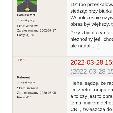
19" (po przeskalowa
siedząc przy biurku 
Podkasetarz
Współcześnie używa
Nieaktywny
obraz był większy, 
Skąd:
Wrocław
Zarejestrowany:
2002-07-17
Przy zbyt dużym ekr
Posty:
3,356
nieznośny jeśli chod
ale nadal... ;-)
TMK
2022-03-28 15
(2022-03-28 15
Referent
Hehe, sądzę, że ra
Nieaktywny
Skąd:
Szczecin
lcd z retrokomputer
Zarejestrowany:
2020-06-05
a to czy jest to ob
Posty:
414
temu, miałem ocho
CRT, zwłaszcza do r