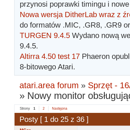
przynosi poprawki timingu i nowe
Nowa wersja DitherLab wraz z źr
do formatów .MIC, .GR8, .GR9 o
TURGEN 9.4.5
Wydano nową wer
9.4.5.
Altirra 4.50 test 17
Phaeron opubli
8-bitowego Atari.
atari.area forum
»
Sprzęt - 16
»
Nowy monitor obsługuj
Strony
1
2
Następna
Posty [ 1 do 25 z 36 ]