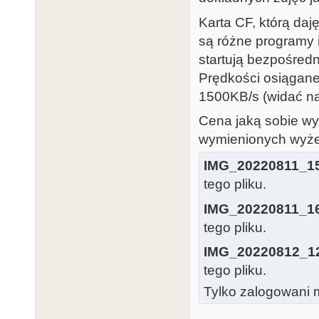
Karta CF, którą daj
są różne programy i
startują bezpośredni
Prędkości osiągane 
1500KB/s (widać na
Cena jaką sobie wy
wymienionych wyżej
IMG_20220811_15
tego pliku.
IMG_20220811_16
tego pliku.
IMG_20220812_12
tego pliku.
Tylko zalogowani m