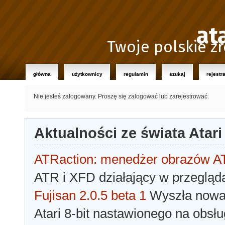
at
Twoje polskie źr
główna
użytkownicy
regulamin
szukaj
rejestr
Nie jesteś zalogowany.
Proszę się zalogować lub zarejestrować.
Aktualności ze świata Atari
ATRaction: menedżer obrazów 
ATR i XFD działający w przegląda
Fujisan 2.0.5 beta 1
Wyszła nowa 
Atari 8-bit nastawionego na obsłu