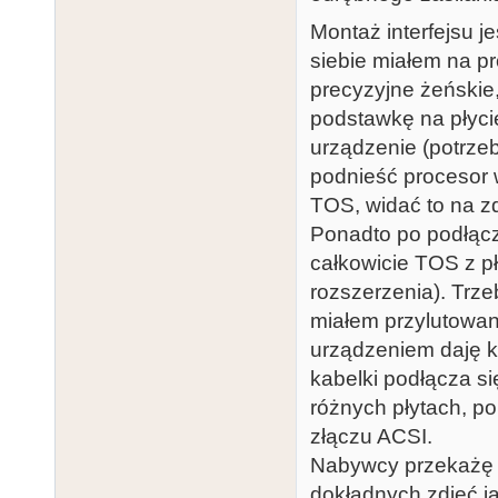
Montaż interfejsu j
siebie miałem na pr
precyzyjne żeńskie
podstawkę na płyci
urządzenie (potrze
podnieść procesor 
TOS, widać to na zd
Ponadto po podłącz
całkowicie TOS z p
rozszerzenia). Trze
miałem przylutowane
urządzeniem daję k
kabelki podłącza s
różnych płytach, p
złączu ACSI.
Nabywcy przekażę 
dokładnych zdjęć ja