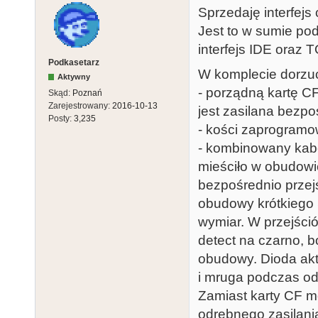
Sprzedaję interfejs 
Jest to w sumie po
interfejs IDE oraz 
Podkasetarz
W komplecie dorzu
Aktywny
- porządną kartę C
Skąd:
Poznań
Zarejestrowany:
2016-10-13
jest zasilana bezpo
Posty:
3,235
- kości zaprogramo
- kombinowany kabe
mieściło w obudowi
bezpośrednio przejś
obudowy krótkiego 
wymiar. W przejści
detect na czarno, b
obudowy. Dioda akty
i mruga podczas o
Zamiast karty CF m
odrębnego zasilania