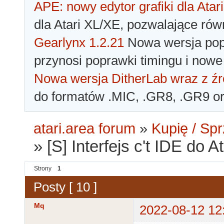
APE: nowy edytor grafiki dla Atari
dla Atari XL/XE, pozwalające rów
Gearlynx 1.2.21
Nowa wersja popu
przynosi poprawki timingu i nowe
Nowa wersja DitherLab wraz z źr
do formatów .MIC, .GR8, .GR9 o
atari.area forum
»
Kupię / Sp
»
[S] Interfejs c't IDE do A
Strony
1
Posty [ 10 ]
Mq
2022-08-12 12