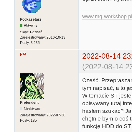
www.mq-workshop.p
Podkasetarz
Aktywny
Skąd:
Poznań
Zarejestrowany:
2016-10-13
Posty:
3,235
prz
2022-08-14 23
(2022-08-14 23
Cześć. Przepraszam
tym napisać, a to j
W temacie ST jeste
opisywany tutaj int
Pretendent
Nieaktywny
hasłem szukać? Jaki
Zarejestrowany:
2022-07-30
chętnie bym o coś t
Posty:
185
funkcję HDD do ST 