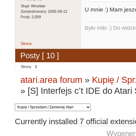
Skąd:
Wrocław
U mnie :) Mam jeszc
Zarejestrowany:
2005-09-12
Posty:
2,059
Było miło :) Do widze
Strona
Posty [ 10 ]
Strony
1
atari.area forum
»
Kupię / Sp
»
[S] Interfejs c't IDE do Atari
Currently installed
7 official extens
Wygenero