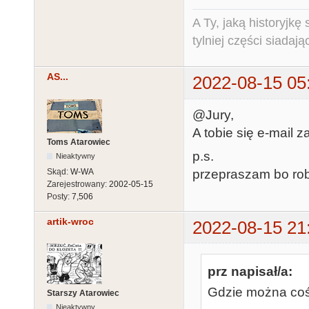
A Ty, jaką historyjk
tylniej części siadają
AS...
2022-08-15 05
@Jury,
A tobie się e-mail za
Toms Atarowiec
p.s.
Nieaktywny
Skąd:
W-WA
przepraszam bo robi
Zarejestrowany:
2002-05-15
Posty:
7,506
artik-wroc
2022-08-15 21
prz napisał/a:
Gdzie można coś
Starszy Atarowiec
Nieaktywny