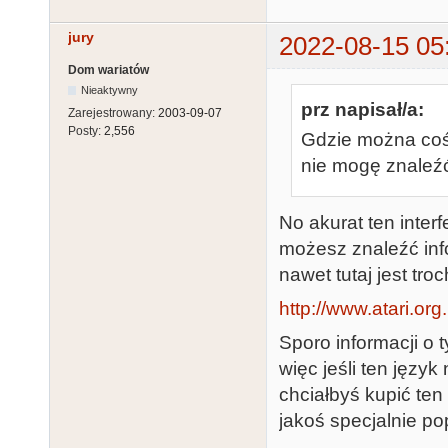
jury
2022-08-15 05
Dom wariatów
Nieaktywny
prz napisał/a:
Zarejestrowany:
2003-09-07
Posty:
2,556
Gdzie można coś
nie mogę znaleźć
No akurat ten inter
możesz znaleźć info
nawet tutaj jest troc
http://www.atari.or
Sporo informacji o t
więc jeśli ten język
chciałbyś kupić ten 
jakoś specjalnie po