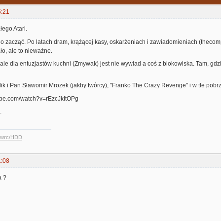
5:21
łego Atari.
o zacząć. Po latach dram, krążącej kasy, oskarżeniach i zawiadomieniach (thecom
ło, ale to nieważne.
le dla entuzjastów kuchni (Zmywak) jest nie wywiad a coś z blokowiska. Tam, gdz
k i Pan Sławomir Mrozek (jakby twórcy), "Franko The Crazy Revenge" i w tle pobrz
ube.com/watch?v=rEzcJkItOPg
.
ccwrc/HDD
1:08
a ?