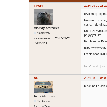
ccwrc
2024-05-10 23:2
czyli następcę ma
Nie wiem od czeg
coś tam się ukaza
Młodszy Atarowiec
Na niszowym kana
Nieaktywny
prujących, itd.
Zarejestrowany:
2017-03-21
Pan Mariusz Pawli
Posty:
646
https://www.yout
Prosto spod klatki
http://chomikuj.pl/
AS...
2024-05-12 05:0
Kiedy na Falcon-
Toms Atarowiec
Nieaktywny
Skąd:
W-WA