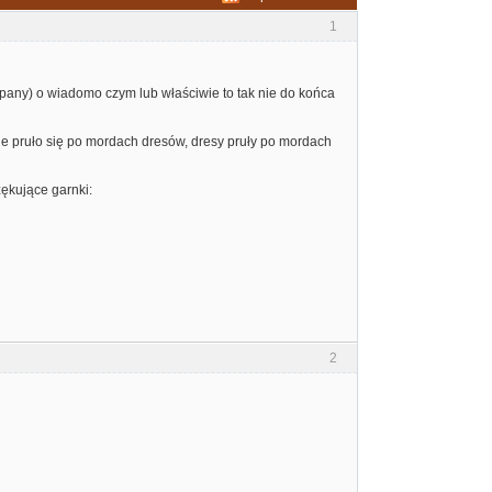
1
pany) o wiadomo czym lub właściwie to tak nie do końca
ie pruło się po mordach dresów, dresy pruły po mordach
ękujące garnki:
2