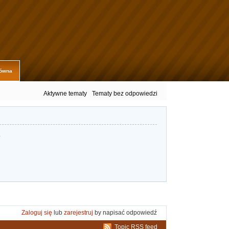
łówna
Aktywne tematy
Tematy bez odpowiedzi
.
Zaloguj się
lub
zarejestruj
by napisać odpowiedź
Topic RSS feed