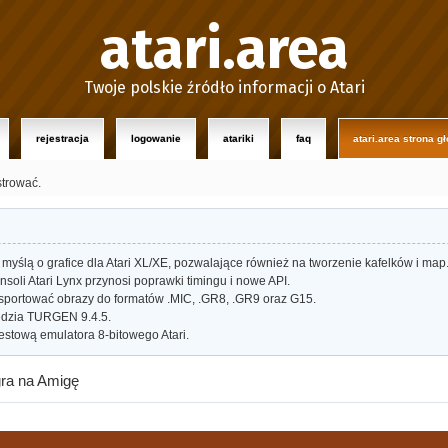
atari.area
Twoje polskie źródło informacji o Atari
rejestracja
logowanie
atariki
faq
atari.area strona g
strować.
myślą o grafice dla Atari XL/XE, pozwalające również na tworzenie kafelków i map
oli Atari Lynx przynosi poprawki timingu i nowe API.
portować obrazy do formatów .MIC, .GR8, .GR9 oraz G15.
dzia TURGEN 9.4.5.
estową emulatora 8-bitowego Atari.
gra na Amigę