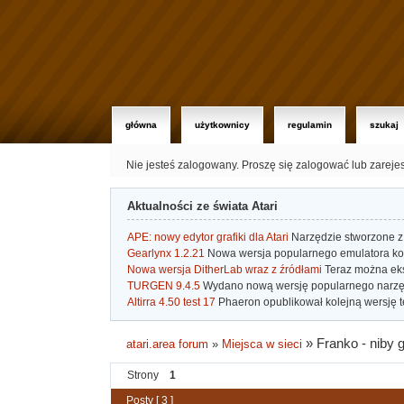
główna
użytkownicy
regulamin
szukaj
Nie jesteś zalogowany.
Proszę się zalogować lub zareje
Aktualności ze świata Atari
APE: nowy edytor grafiki dla Atari
Narzędzie stworzone z 
Gearlynx 1.2.21
Nowa wersja popularnego emulatora kons
Nowa wersja DitherLab wraz z źródłami
Teraz można eks
TURGEN 9.4.5
Wydano nową wersję popularnego narzę
Altirra 4.50 test 17
Phaeron opublikował kolejną wersję t
»
Franko - niby 
atari.area forum
»
Miejsca w sieci
Strony
1
Posty [ 3 ]