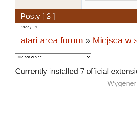
Posty [ 3 ]
Strony
1
atari.area forum
»
Miejsca w s
Currently installed
7 official extens
Wygenero