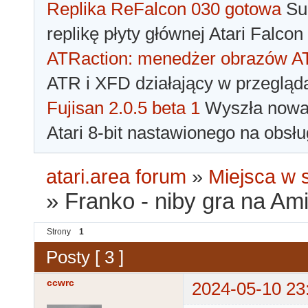
Replika ReFalcon 030 gotowa
Sua
replikę płyty głównej Atari Falcon
ATRaction: menedżer obrazów 
ATR i XFD działający w przegląda
Fujisan 2.0.5 beta 1
Wyszła nowa 
Atari 8-bit nastawionego na obsłu
atari.area forum
»
Miejsca w s
»
Franko - niby gra na Am
Strony
1
Posty [ 3 ]
ccwrc
2024-05-10 23