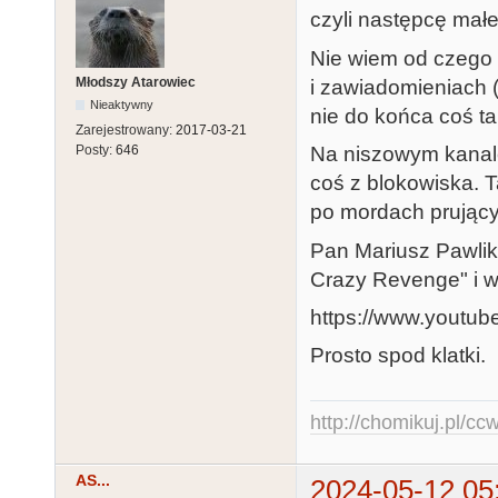
czyli następcę małe
Nie wiem od czego 
Młodszy Atarowiec
i zawiadomieniach 
Nieaktywny
nie do końca coś ta
Zarejestrowany:
2017-03-21
Na niszowym kanale
Posty:
646
coś z blokowiska. T
po mordach prującyc
Pan Mariusz Pawlik
Crazy Revenge" i w 
https://www.youtu
Prosto spod klatki.
http://chomikuj.pl/c
AS...
2024-05-12 05