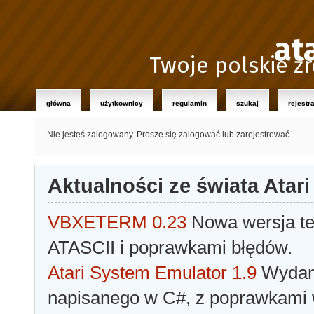
at
Twoje polskie źr
główna
użytkownicy
regulamin
szukaj
rejestr
Nie jesteś zalogowany.
Proszę się zalogować lub zarejestrować.
Aktualności ze świata Atari
VBXETERM 0.23
Nowa wersja t
ATASCII i poprawkami błędów.
Atari System Emulator 1.9
Wydano
napisanego w C#, z poprawkami w