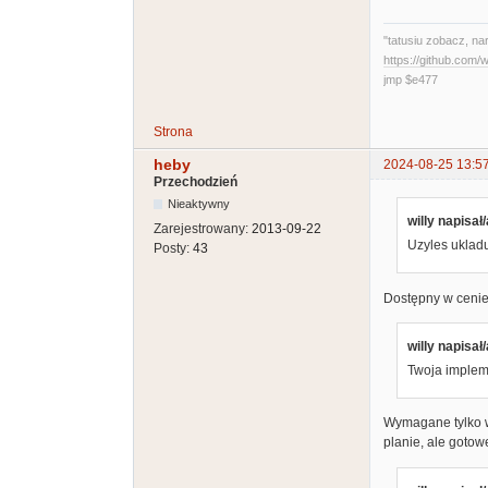
"tatusiu zobacz, na
https://github.com
jmp $e477
Strona
heby
2024-08-25 13:5
Przechodzień
Nieaktywny
willy napisał/
Zarejestrowany:
2013-09-22
Uzyles uklad
Posty:
43
Dostępny w cenie 
willy napisał/
Twoja impleme
Wymagane tylko w
planie, ale gotow