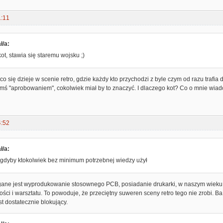
1:11
ł/a:
ot, stawia się staremu wojsku ;)
o się dzieje w scenie retro, gdzie każdy kto przychodzi z byle czym od razu trafi
imś "aprobowaniem", cokolwiek miał by to znaczyć. I dlaczego kot? Co o mnie wiad
4:52
ł/a:
gdyby ktokolwiek bez minimum potrzebnej wiedzy użył
ane jest wyprodukowanie stosownego PCB, posiadanie drukarki, w naszym wieku 
ości i warsztatu. To powoduje, że przeciętny suweren sceny retro tego nie zrobi. Ba
t dostatecznie blokujący.