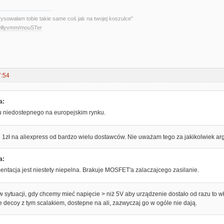
rysowałam tobie takie same coś jak na twojej koszulce"
/willyvmm/mouSTer
7:54
a:
u niedostepnego na europejskim rynku.
1zł na aliexpress od bardzo wielu dostawców. Nie uważam tego za jakikolwiek argu
a:
ntacja jest niestety niepelna. Brakuje MOSFET'a zalaczajcego zasilanie.
 sytuacji, gdy chcemy mieć napięcie > niż 5V aby urządzenie dostało od razu to
e decoy z tym scalakiem, dostepne na ali, zazwyczaj go w ogóle nie dają.