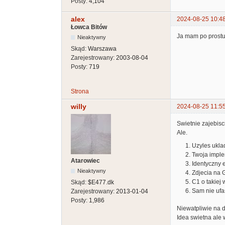
Posty:
4,104
alex
2024-08-25 10:4
Łowca Bitów
Ja mam po prostu
Nieaktywny
Skąd:
Warszawa
Zarejestrowany:
2003-08-04
Posty:
719
Strona
willy
2024-08-25 11:5
Swietnie zajebiscie
Ale.
Uzyles ukla
Twoja imple
Atarowiec
Identyczny 
Nieaktywny
Zdjecia na 
C1 o takiej
Skąd:
$E477.dk
Sam nie ufas
Zarejestrowany:
2013-01-04
Posty:
1,986
Niewatpliwie na 
Idea swietna ale