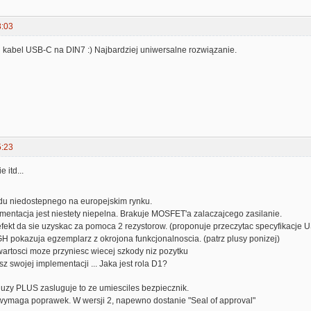
8:03
 kabel USB-C na DIN7 :) Najbardziej uniwersalne rozwiązanie.
5:23
 itd...
du niedostepnego na europejskim rynku.
mentacja jest niestety niepelna. Brakuje MOSFET'a zalaczajcego zasilanie.
efekt da sie uzyskac za pomoca 2 rezystorow. (proponuje przeczytac specyfikacje
GH pokazuja egzemplarz z okrojona funkcjonalnoscia. (patrz plusy ponizej)
 wartosci moze przyniesc wiecej szkody niz pozytku
z swojej implementacji ... Jaka jest rola D1?
duzy PLUS zasluguje to ze umiesciles bezpiecznik.
 wymaga poprawek. W wersji 2, napewno dostanie "Seal of approval"