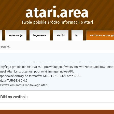
atari.area
Twoje polskie źródło informacji o Atari
rejestracja
logowanie
atariki
faq
atari.area strona g
strować.
myślą o grafice dla Atari XL/XE, pozwalające również na tworzenie kafelków i map
oli Atari Lynx przynosi poprawki timingu i nowe API.
portować obrazy do formatów .MIC, .GR8, .GR9 oraz G15.
dzia TURGEN 9.4.5.
estową emulatora 8-bitowego Atari.
DIN na zasilaniu