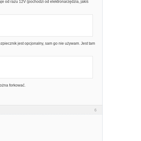
 od razu 12V (pochodzi od elektronarzędzia, jakiś
zpiecznik jest opcjonalny, sam go nie używam. Jest tam
można forkować.
6