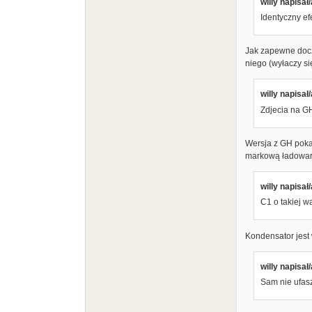
willy napisał/
Identyczny ef
Jak zapewne doczy
niego (wyłaczy si
willy napisał/
Zdjecia na GH
Wersja z GH poka
markową ładowark
willy napisał/
C1 o takiej w
Kondensator jest 
willy napisał/
Sam nie ufasz