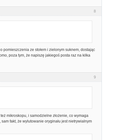
8
a do pomieszczenia ze stołem i zielonym suknem, dostając
omo, poza tym, że napiszę jakiegoś posta raz na kilka
9
też mikroskopu, i samodzielne złożenie, co wymaga
, sam fakt, że wylutowanie oryginału jest nietrywialnym