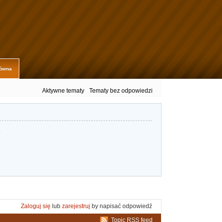
łówna
Aktywne tematy
Tematy bez odpowiedzi
.
Zaloguj się
lub
zarejestruj
by napisać odpowiedź
Topic RSS feed