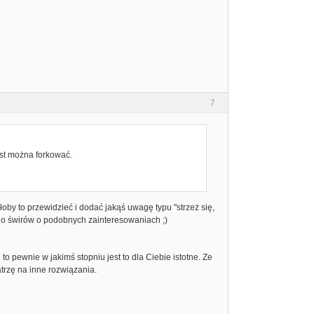
7
ast można forkować.
by to przewidzieć i dodać jakąś uwagę typu "strzeż się,
ć do świrów o podobnych zainteresowaniach ;)
o pewnie w jakimś stopniu jest to dla Ciebie istotne. Ze
atrzę na inne rozwiązania.