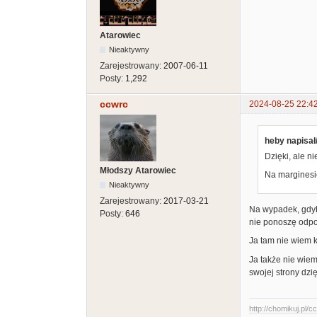
Atarowiec
Nieaktywny
Zarejestrowany:
2007-06-11
Posty:
1,292
ccwrc
2024-08-25 22:4
heby napisał
Dzięki, ale n
Młodszy Atarowiec
Na marginesie
Nieaktywny
Zarejestrowany:
2017-03-21
Na wypadek, gdyby
Posty:
646
nie ponoszę odpow
Ja tam nie wiem 
Ja także nie wiem
swojej strony dzi
http://chomikuj.pl/