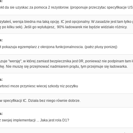
a:
ekt da sie uzyskac za pomoca 2 rezystorow. (proponuje przeczytac specyfikacje U
tałeś, wersja biedna ma taką opcję. IC jest opcjonalny. W zasadzie jest tam tylk
ę po kilku sek). Jeśli go wylutujesz, 90% ładowarek nie będzie widziało różnicy.
a:
 pokazuja egzemplarz z okrojona funkcjonalnoscia. (patrz plusy ponizej)
zuje "wersję", w której zamiast bezpiecznika jest 0R, ponieważ nie podpinam tam
ę. Nie muszę się przejmować nadmiarem prądu, tym przejmuje się ładowarka.
a:
artosci moze przyniesc wiecej szkody niz pozytku
w specyfikacji IC. Działa bez niego równie dobrze.
a:
 swojej implementacji ... Jaka jest rola D1?