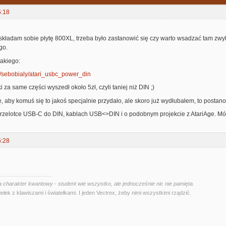
5:18
i składam sobie płytę 800XL, trzeba było zastanowić się czy warto wsadzać tam zwy
go.
akiego:
m/sebobialy/atari_usbc_power_din
i za same części wyszedł około 5zł, czyli taniej niż DIN ;)
 aby komuś się to jakoś specjalnie przydało, ale skoro już wydłubałem, to postano
przelotce USB-C do DIN, kablach USB<>DIN i o podobnym projekcie z AtariAge. M
6:28
 charakter kwantowy - student wie wszystko, ale jednocześnie nic nie pamięta.
ełek z klawiszami i światełkami. I jeden Vectrex, żeby nimi wszystkimi rządzić.