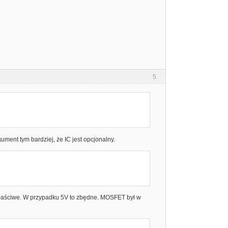
5
ment tym bardziej, że IC jest opcjonalny.
 właściwe. W przypadku 5V to zbędne. MOSFET był w