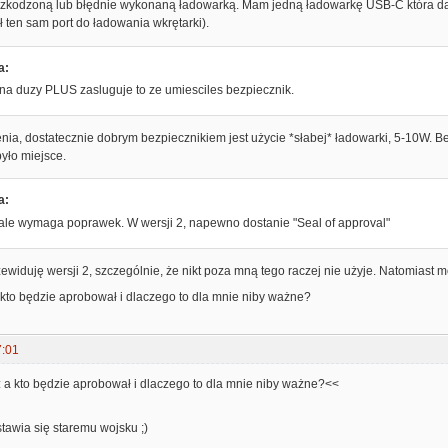
zkodzoną lub błędnie wykonaną ładowarką. Mam jedną ładowarkę USB-C która daje
ł ten sam port do ładowania wkrętarki).
a:
na duzy PLUS zasluguje to ze umiesciles bezpiecznik.
ia, dostatecznie dobrym bezpiecznikiem jest użycie *słabej* ładowarki, 5-10W. Be
było miejsce.
a:
 ale wymaga poprawek. W wersji 2, napewno dostanie "Seal of approval"
rzewiduję wersji 2, szczególnie, że nikt poza mną tego raczej nie użyje. Natomiast 
 kto będzie aprobował i dlaczego to dla mnie niby ważne?
7:01
 a kto będzie aprobował i dlaczego to dla mnie niby ważne?<<
stawia się staremu wojsku ;)