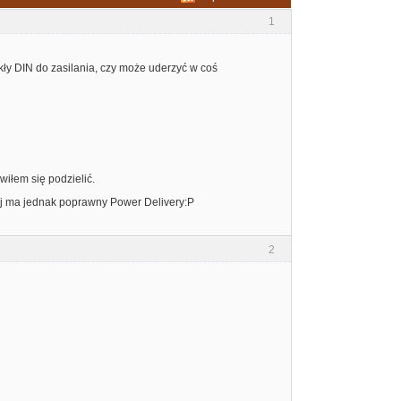
1
kły DIN do zasilania, czy może uderzyć w coś
wiłem się podzielić.
ój ma jednak poprawny Power Delivery:P
2