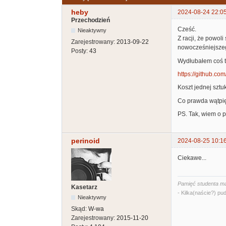
heby
2024-08-24 22:0
Przechodzień
Cześć.
Nieaktywny
Z racji, że powol
Zarejestrowany:
2013-09-22
nowocześniejsze
Posty:
43
Wydłubałem coś t
https://github.co
Koszt jednej sztuk
Co prawda wątpię,
PS. Tak, wiem o 
perinoid
2024-08-25 10:1
Ciekawe...
Pamięć studenta ma
Kasetarz
- Kilka(naście?) pud
Nieaktywny
Skąd:
W-wa
Zarejestrowany:
2015-11-20