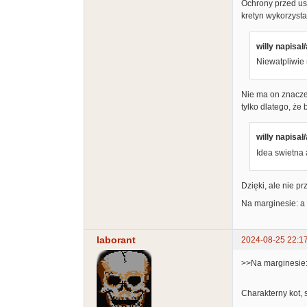
Ochrony przed us
kretyn wykorzysta
willy napisał/
Niewatpliwie 
Nie ma on znaczen
tylko dlatego, że 
willy napisał/
Idea swietna
Dzięki, ale nie p
Na marginesie: a
laborant
2024-08-25 22:1
>>Na marginesie:
Charakterny kot, 