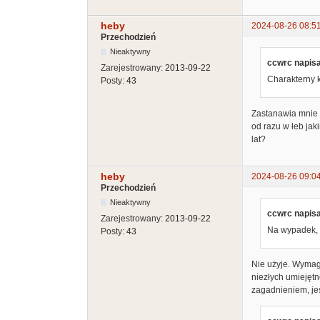
heby
2024-08-26 08:5
Przechodzień
Nieaktywny
ccwrc napisa
Zarejestrowany:
2013-09-22
Charakterny k
Posty:
43
Zastanawia mnie c
od razu w łeb jak
lat?
heby
2024-08-26 09:0
Przechodzień
Nieaktywny
ccwrc napisa
Zarejestrowany:
2013-09-22
Na wypadek, 
Posty:
43
Nie użyje. Wymag
niezłych umiejętn
zagadnieniem, jes