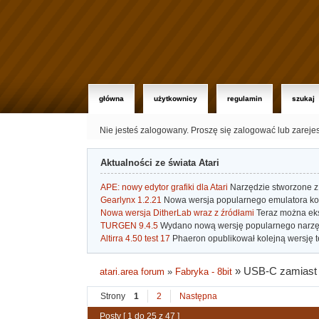
główna
użytkownicy
regulamin
szukaj
Nie jesteś zalogowany.
Proszę się zalogować lub zareje
Aktualności ze świata Atari
APE: nowy edytor grafiki dla Atari
Narzędzie stworzone z 
Gearlynx 1.2.21
Nowa wersja popularnego emulatora kons
Nowa wersja DitherLab wraz z źródłami
Teraz można eks
TURGEN 9.4.5
Wydano nową wersję popularnego narzę
Altirra 4.50 test 17
Phaeron opublikował kolejną wersję t
»
USB-C zamiast 
atari.area forum
»
Fabryka - 8bit
Strony
1
2
Następna
Posty [ 1 do 25 z 47 ]