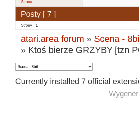
Strona
Posty [ 7 ]
Strony
1
atari.area forum
»
Scena - 8bi
»
Ktoś bierze GRZYBY [tzn P
Currently installed
7 official extens
Wygenero