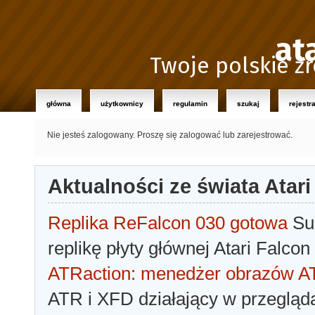
at
Twoje polskie źr
główna
użytkownicy
regulamin
szukaj
rejestr
Nie jesteś zalogowany.
Proszę się zalogować lub zarejestrować.
Aktualności ze świata Atari
Replika ReFalcon 030 gotowa
Sua
replikę płyty głównej Atari Falcon
ATRaction: menedżer obrazów 
ATR i XFD działający w przegląda