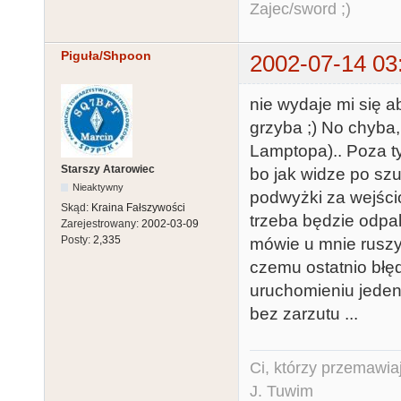
Zajec/sword ;)
Piguła/Shpoon
2002-07-14 03
nie wydaje mi się a
grzyba ;) No chyba,
Lamptopa).. Poza t
Starszy Atarowiec
bo jak widze po sz
Nieaktywny
podwyżki za wejści
Skąd:
Kraina Fałszywości
trzeba będzie odpal
Zarejestrowany:
2002-03-09
Posty:
2,335
mówie u mnie ruszy
czemu ostatnio błęd
uruchomieniu jeden 
bez zarzutu ...
Ci, którzy przemawia
J. Tuwim