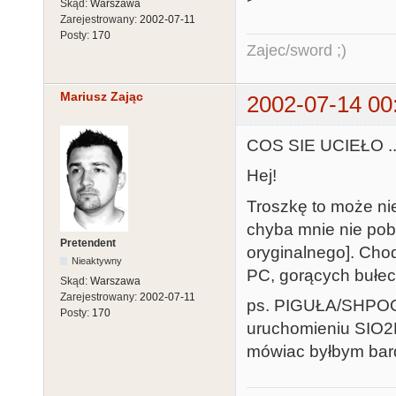
Skąd:
Warszawa
Zarejestrowany:
2002-07-11
Posty:
170
Zajec/sword ;)
Mariusz Zając
2002-07-14 00
COS SIE UCIEŁO .
Hej!
Troszkę to może nie
chyba mnie nie pob
Pretendent
oryginalnego]. Cho
Nieaktywny
PC, gorących bułecz
Skąd:
Warszawa
Zarejestrowany:
2002-07-11
ps. PIGUŁA/SHPOON
Posty:
170
uruchomieniu SIO2
mówiac byłbym bardz