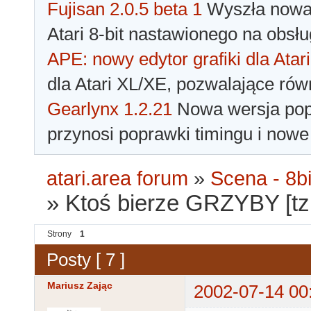
Fujisan 2.0.5 beta 1
Wyszła nowa 
Atari 8-bit nastawionego na obsłu
APE: nowy edytor grafiki dla Atari
dla Atari XL/XE, pozwalające rów
Gearlynx 1.2.21
Nowa wersja popu
przynosi poprawki timingu i nowe
atari.area forum
»
Scena - 8bi
»
Ktoś bierze GRZYBY [tz
Strony
1
Posty [ 7 ]
Mariusz Zając
2002-07-14 00