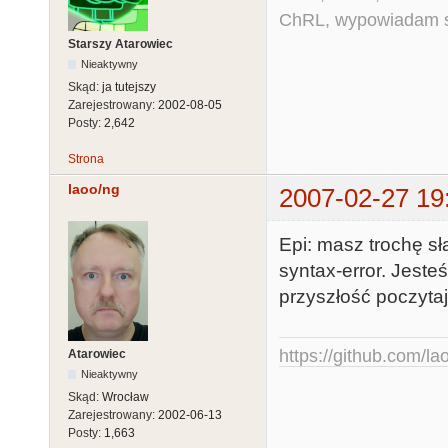
ChRL, wypowiadam si
Starszy Atarowiec
Nieaktywny
Skąd:
ja tutejszy
Zarejestrowany:
2002-08-05
Posty:
2,642
Strona
laoo/ng
2007-02-27 19
Epi: masz trochę sł
syntax-error. Jeste
przyszłość poczytaj
https://github.com/la
Atarowiec
Nieaktywny
Skąd:
Wrocław
Zarejestrowany:
2002-06-13
Posty:
1,663