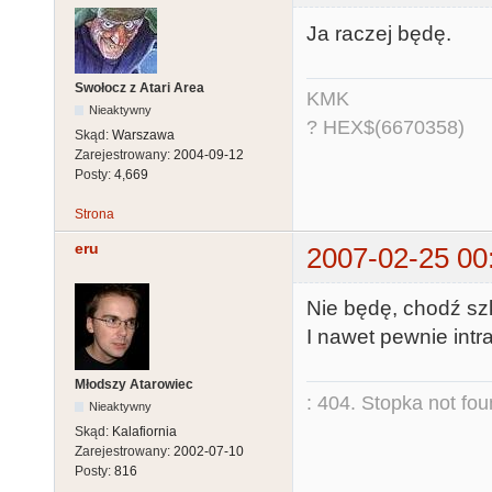
Ja raczej będę.
Swołocz z Atari Area
KMK
Nieaktywny
? HEX$(6670358)
Skąd:
Warszawa
Zarejestrowany:
2004-09-12
Posty:
4,669
Strona
eru
2007-02-25 00
Nie będę, chodź szk
I nawet pewnie intra
Młodszy Atarowiec
: 404. Stopka not fo
Nieaktywny
Skąd:
Kalafiornia
Zarejestrowany:
2002-07-10
Posty:
816