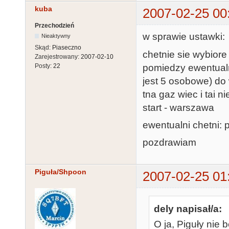
kuba
2007-02-25 00
Przechodzień
w sprawie ustawki:
Nieaktywny
Skąd:
Piaseczno
chetnie sie wybior
Zarejestrowany:
2007-02-10
pomiedzy ewentual
Posty:
22
jest 5 osobowe) do
tna gaz wiec i tai nie
start - warszawa
ewentualni chetni: p
pozdrawiam
Piguła/Shpoon
2007-02-25 01
dely napisał/a:
O ja, Piguły nie 