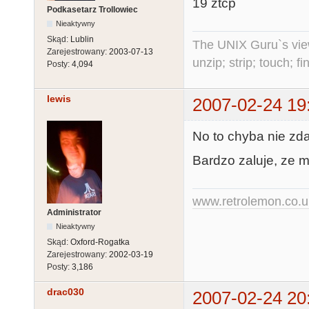
19 ztcp
Podkasetarz Trollowiec
Nieaktywny
Skąd:
Lublin
The UNIX Guru`s vie
Zarejestrowany:
2003-07-13
unzip; strip; touch; 
Posty:
4,094
lewis
2007-02-24 19
No to chyba nie zda
Bardzo zaluje, ze m
www.retrolemon.co.u
Administrator
Nieaktywny
Skąd:
Oxford-Rogatka
Zarejestrowany:
2002-03-19
Posty:
3,186
drac030
2007-02-24 20