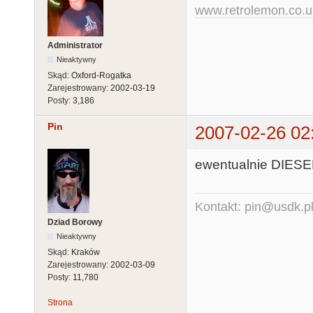
www.retrolemon.co.u
Administrator
Nieaktywny
Skąd:
Oxford-Rogatka
Zarejestrowany:
2002-03-19
Posty:
3,186
Pin
2007-02-26 02
ewentualnie DIESE
Kontakt: pin@usdk.p
Dziad Borowy
Nieaktywny
Skąd:
Kraków
Zarejestrowany:
2002-03-09
Posty:
11,780
Strona