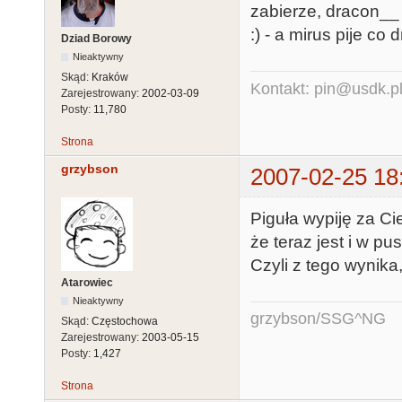
zabierze, dracon__ 
:) - a mirus pije co 
Dziad Borowy
Nieaktywny
Skąd:
Kraków
Kontakt: pin@usdk.p
Zarejestrowany:
2002-03-09
Posty:
11,780
Strona
grzybson
2007-02-25 18
Piguła wypiję za Ci
że teraz jest i w 
Czyli z tego wynika
Atarowiec
Nieaktywny
grzybson/SSG^NG
Skąd:
Częstochowa
Zarejestrowany:
2003-05-15
Posty:
1,427
Strona