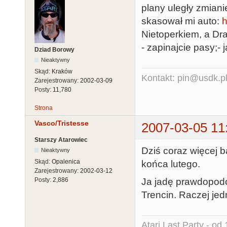
plany uległy zmian
skasował mi auto:
h
Nietoperkiem, a Dra
- zapinajcie pasy;- j
Dziad Borowy
Nieaktywny
Skąd:
Kraków
Kontakt: pin@usdk.p
Zarejestrowany:
2002-03-09
Posty:
11,780
Strona
Vasco/Tristesse
2007-03-05 11
Starszy Atarowiec
Dziś coraz więcej 
Nieaktywny
Skąd:
Opalenica
końca lutego.
Zarejestrowany:
2002-03-12
Ja jadę prawdopodo
Posty:
2,886
Trencin. Raczej jed
Atari Last Party - od 