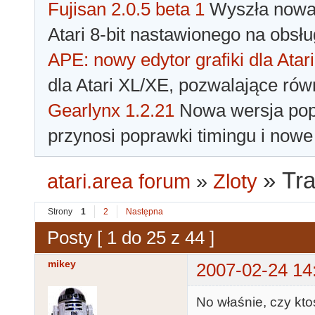
Fujisan 2.0.5 beta 1
Wyszła nowa 
Atari 8-bit nastawionego na obsłu
APE: nowy edytor grafiki dla Atari
dla Atari XL/XE, pozwalające rów
Gearlynx 1.2.21
Nowa wersja popu
przynosi poprawki timingu i nowe
»
Tra
atari.area forum
»
Zloty
Strony
1
2
Następna
Posty [ 1 do 25 z 44 ]
mikey
2007-02-24 14
No właśnie, czy kto