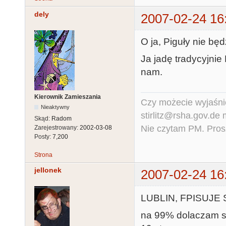
dely
2007-02-24 16
O ja, Piguły nie bę
Ja jadę tradycyjnie
nam.
Kierownik Zamieszania
Czy możecie wyjaśnić
Nieaktywny
stirlitz@rsha.gov.de
Skąd:
Radom
Nie czytam PM. Pros
Zarejestrowany:
2002-03-08
Posty:
7,200
Strona
jellonek
2007-02-24 16
LUBLIN, FPISUJE 
na 99% dolaczam si