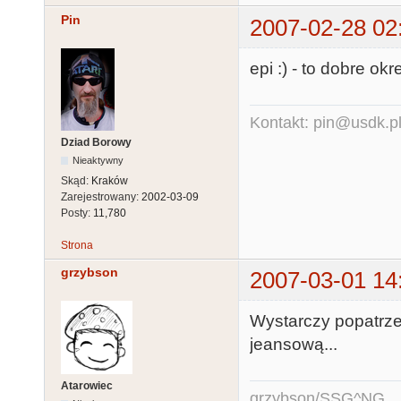
Pin
2007-02-28 02
epi :) - to dobre ok
Kontakt: pin@usdk.p
Dziad Borowy
Nieaktywny
Skąd:
Kraków
Zarejestrowany:
2002-03-09
Posty:
11,780
Strona
grzybson
2007-03-01 14
Wystarczy popatrzeć
jeansową...
Atarowiec
grzybson/SSG^NG