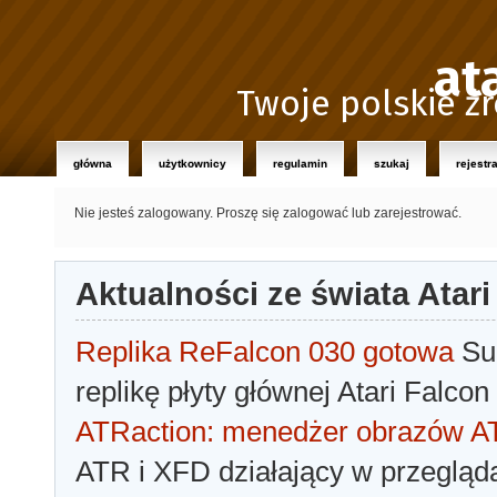
at
Twoje polskie źr
główna
użytkownicy
regulamin
szukaj
rejestr
Nie jesteś zalogowany.
Proszę się zalogować lub zarejestrować.
Aktualności ze świata Atari
Replika ReFalcon 030 gotowa
Sua
replikę płyty głównej Atari Falcon
ATRaction: menedżer obrazów 
ATR i XFD działający w przegląda