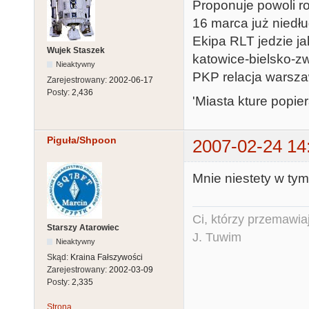
Proponuje powoli ro
16 marca już niedłu
Ekipa RLT jedzie j
Wujek Staszek
katowice-bielsko-zwa
Nieaktywny
PKP relacja warszaw
Zarejestrowany:
2002-06-17
Posty:
2,436
'Miasta kture popier
Piguła/Shpoon
2007-02-24 14
Mnie niestety w tym
Ci, którzy przemawia
Starszy Atarowiec
J. Tuwim
Nieaktywny
Skąd:
Kraina Fałszywości
Zarejestrowany:
2002-03-09
Posty:
2,335
Strona