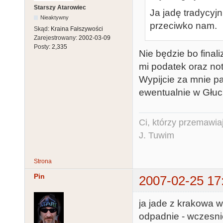
Starszy Atarowiec
Ja jadę tradycyjn
Nieaktywny
przeciwko nam.
Skąd:
Kraina Fałszywości
Zarejestrowany:
2002-03-09
Posty:
2,335
Nie będzie bo final
mi podatek oraz nota
Wypijcie za mnie p
ewentualnie w Głuc
Ci, którzy przemawia
J. Tuwim
Strona
Pin
2007-02-25 17
ja jade z krakowa w s
odpadnie - wczesni