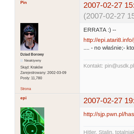
Pin
2007-02-27 15
(2007-02-27 15
ERRATA :) --
http://epi.atari8.in
.... - no właśnie;- kt
Dziad Borowy
Nieaktywny
Kontakt: pin@usdk.p
Skąd:
Kraków
Zarejestrowany:
2002-03-09
Posty:
11,780
Strona
epi
2007-02-27 19
http://sjp.pwn.pl/h
Hitler, Stalin, total