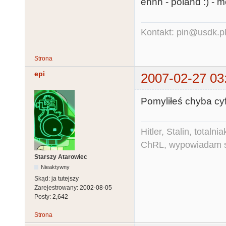
ehhh - poland :) - m
Kontakt: pin@usdk.p
Strona
epi
2007-02-27 03
Pomyliłeś chyba cyf
Hitler, Stalin, total
ChRL, wypowiadam si
Starszy Atarowiec
Nieaktywny
Skąd:
ja tutejszy
Zarejestrowany:
2002-08-05
Posty:
2,642
Strona