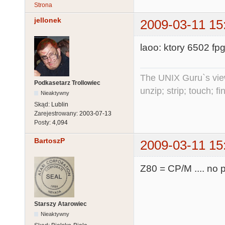
Strona
jellonek
2009-03-11 15
laoo: ktory 6502 fp
The UNIX Guru`s vie
Podkasetarz Trollowiec
unzip; strip; touch; 
Nieaktywny
Skąd:
Lublin
Zarejestrowany:
2003-07-13
Posty:
4,094
BartoszP
2009-03-11 15
Z80 = CP/M .... no p
Starszy Atarowiec
Nieaktywny