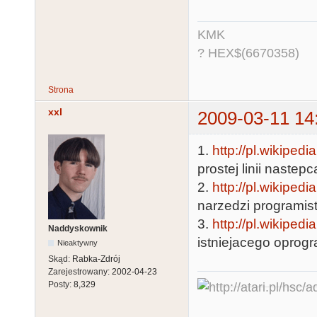
KMK
? HEX$(6670358)
Strona
xxl
2009-03-11 14
1.
http://pl.wikipe
prostej linii nastep
2.
http://pl.wikiped
narzedzi programist
3.
http://pl.wikipedi
Naddyskownik
istniejacego oprog
Nieaktywny
Skąd:
Rabka-Zdrój
Zarejestrowany:
2002-04-23
Posty:
8,329