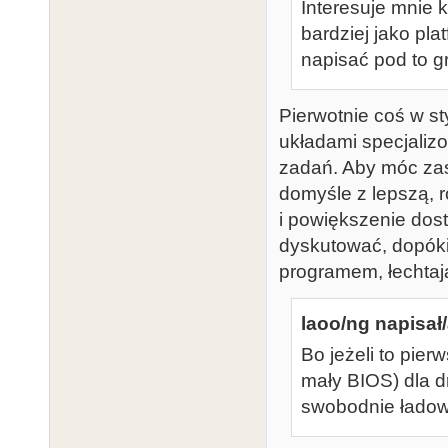
Interesuje mnie k
bardziej jako pl
napisać pod to gr
Pierwotnie coś w st
układami specjaliz
zadań. Aby móc za
domyśle z lepszą, r
i powiększenie dos
dyskutować, dopóki
programem, łechta
laoo/ng napisał/
Bo jeżeli to pier
mały BIOS) dla d
swobodnie ładowa