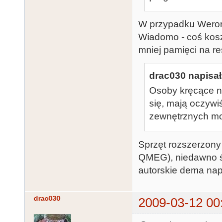
W przypadku Weronik
Wiadomo - coś kos
mniej pamięci na r
drac030 napisał
Osoby kręcące n
się, mają oczywi
zewnętrznych mo
Sprzęt rozszerzon
QMEG), niedawno ś
autorskie dema nap
drac030
2009-03-12 00