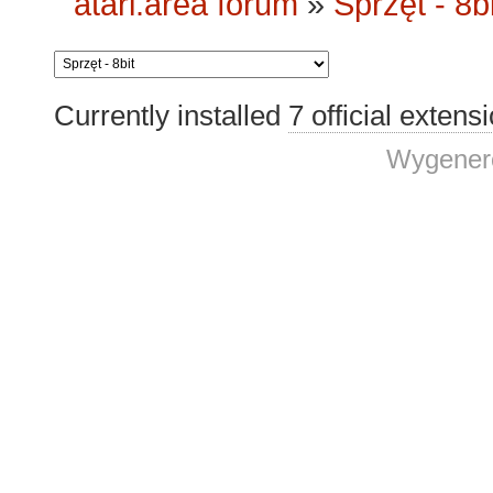
atari.area forum
»
Sprzęt - 8bi
Currently installed
7 official extens
Wygenero