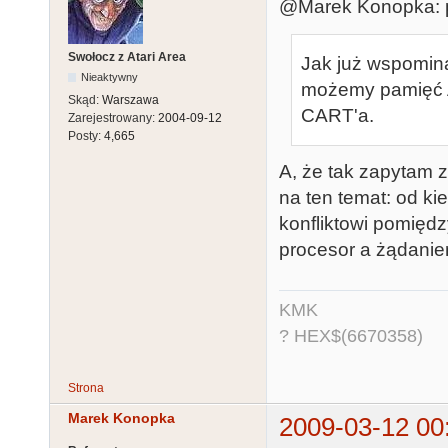
@Marek Konopka: p
Swołocz z Atari Area
Jak już wspomina
Nieaktywny
możemy pamięć A
Skąd:
Warszawa
CART'a.
Zarejestrowany:
2004-09-12
Posty:
4,665
A, że tak zapytam 
na ten temat: od ki
konfliktowi pomięd
procesor a żądanie
KMK
? HEX$(6670358)
Strona
Marek Konopka
2009-03-12 00