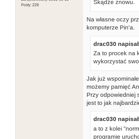
Skądże znowu.
Posty:
229
Na własne oczy prz
komputerze Pin'a.
drac030 napisał
Za to procek na 
wykorzystać swoj
Jak już wspominałe
możemy pamięć Ant
Przy odpowiedniej 
jest to jak najbardz
drac030 napisał
a to z kolei "no
programie urucho