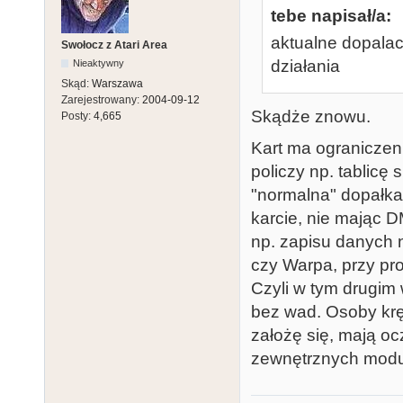
tebe napisał/a:
aktualne dopala
Swołocz z Atari Area
działania
Nieaktywny
Skąd:
Warszawa
Zarejestrowany:
2004-09-12
Skądże znowu.
Posty:
4,665
Kart ma ograniczen
policzy np. tablicę 
"normalna" dopałka 
karcie, nie mając 
np. zapisu danych n
czy Warpa, przy pr
Czyli w tym drugim
bez wad. Osoby kr
założę się, mają o
zewnętrznych modu