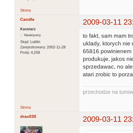
Strona
Candle
2009-03-11 23
Kasetarz
to fakt, sam mam tr
Nieaktywny
Skąd:
Lublin
uklady, ktorych nie
Zarejestrowany:
2002-11-28
65816 powinienem te
Posty:
4,258
produkuje, jakos ni
sprzedawac, no ale
atari zrobic to porza
przechodze na tumiw
Strona
drac030
2009-03-11 23