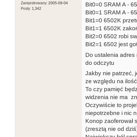
Zarejestrowany:
2005-09-04
Bit0=0 SRAM A - 6
Posty:
1,342
Bit0=1 SRAM A - 6
Bit1=0 6502K przet
Bit1=1 6502K zakoń
Bit2=0 6502 robi s
Bit2=1 6502 jest g
Do ustalenia adres 
do odczytu
Jakby nie patrzeć, 
ze względu na iloś
To czy pamięć będz
widzenia nie ma zna
Oczywiście to proje
niepotrzebne i nic 
Konop zaoferował 
(zresztą nie od dziś
Największy ból spra