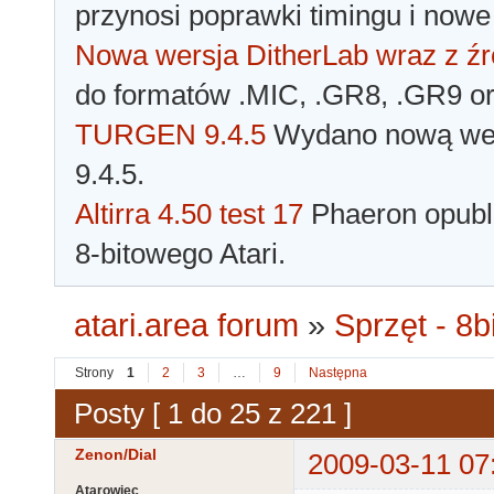
przynosi poprawki timingu i nowe
Nowa wersja DitherLab wraz z źr
do formatów .MIC, .GR8, .GR9 o
TURGEN 9.4.5
Wydano nową wer
9.4.5.
Altirra 4.50 test 17
Phaeron opubli
8-bitowego Atari.
atari.area forum
»
Sprzęt - 8bi
Strony
1
2
3
…
9
Następna
Posty [ 1 do 25 z 221 ]
Zenon/Dial
2009-03-11 07
Atarowiec