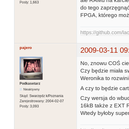
ale RAMu na karcie 
Posty:
1,663
do tego zaprzęgną
FPGA, którego możn
https://github.com/la
pajero
2009-03-11 09
No, znowu COŚ ciek
Czy będzie miała 
Weronika to rozwin
Podkasetarz
A czy to będzie car
Nieaktywny
Skąd:
Swarzędz k/Poznania
Czy wersja do wbud
Zarejestrowany:
2004-02-07
16kB także z EXT
Posty:
3,093
Wtedy byłoby supera