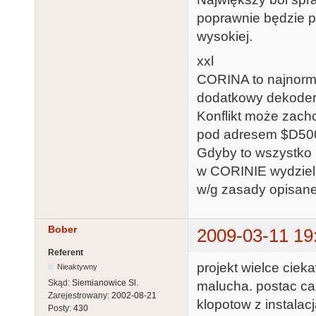
poprawnie będzie pr
wysokiej.
xxl
CORINA to najnorm
dodatkowy dekoder
Konflikt może zach
pod adresem $D500
Gdyby to wszystko 
w CORINIE wydzieli
w/g zasady opisan
Bober
2009-03-11 19
Referent
projekt wielce ciek
Nieaktywny
Skąd:
Siemianowice Sl.
malucha. postac car
Zarejestrowany:
2002-08-21
klopotow z instalacj
Posty:
430