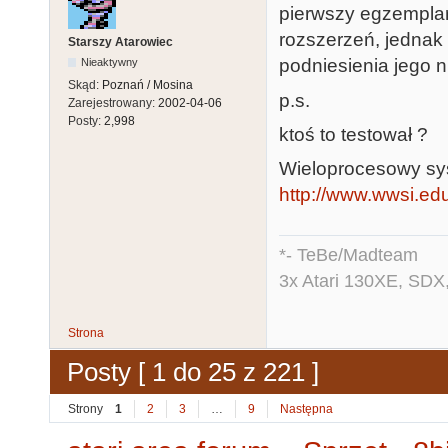
pierwszy egzemplar
rozszerzeń, jednak
Starszy Atarowiec
podniesienia jego 
Nieaktywny
Skąd:
Poznań / Mosina
p.s.
Zarejestrowany:
2002-04-06
Posty:
2,998
ktoś to testował ?
Wieloprocesowy sy
http://www.wwsi.edu
*- TeBe/Madteam
3x Atari 130XE, SDX
Strona
Posty [ 1 do 25 z 221 ]
Strony
1
2
3
…
9
Następna