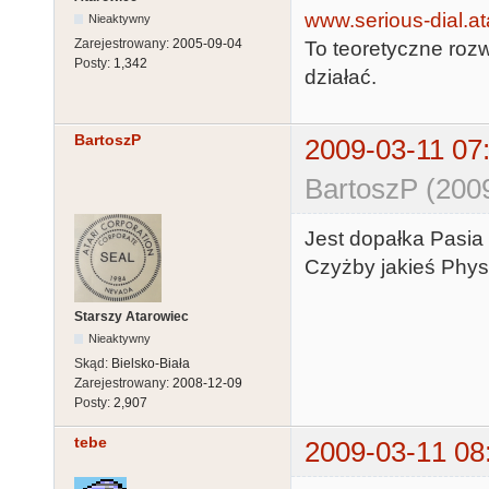
www.serious-dial.ata
Nieaktywny
Zarejestrowany:
2005-09-04
To teoretyczne roz
Posty:
1,342
działać.
BartoszP
2009-03-11 07
BartoszP (2009
Jest dopałka Pasia 
Czyżby jakieś Physi
Starszy Atarowiec
Nieaktywny
Skąd:
Bielsko-Biała
Zarejestrowany:
2008-12-09
Posty:
2,907
tebe
2009-03-11 08