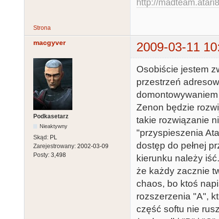
http://madteam.atari8
Strona
macgyver
2009-03-11 10
Osobiście jestem 
przestrzeń adresow
domontowywaniem c
Zenon będzie rozwij
Podkasetarz
takie rozwiązanie n
Nieaktywny
"przyspieszenia At
Skąd:
PL
dostęp do pełnej p
Zarejestrowany:
2002-03-09
Posty:
3,498
kierunku należy iś
że każdy zacznie t
chaos, bo ktoś napi
rozszerzenia "A", kt
część softu nie ru