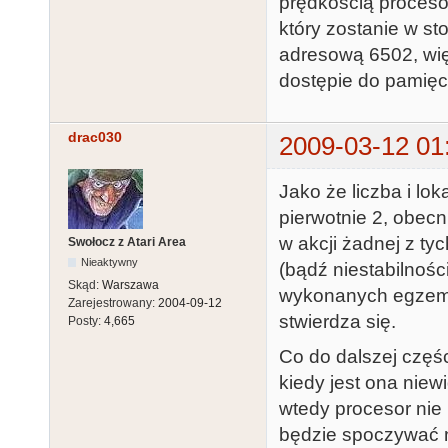
prędkością proceso
który zostanie w s
adresową 6502, wię
dostępie do pamięci
drac030
2009-03-12 01
Jako że liczba i lok
pierwotnie 2, obecn
w akcji żadnej z tyc
Swołocz z Atari Area
Nieaktywny
(bądź niestabilnośc
Skąd:
Warszawa
wykonanych egzemp
Zarejestrowany:
2004-09-12
stwierdza się.
Posty:
4,665
Co do dalszej częśc
kiedy jest ona niew
wtedy procesor nie
będzie spoczywać n