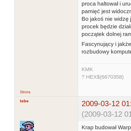
proca haltował i ur
pamięć jest widoczn
Bo jakoś nie widzę 
procek będzie dzia
początek dolnej ra
Fascynujący i jakż
rozbudowy kompute
KMK
? HEX$(6670358)
Strona
tebe
2009-03-12 01
(2009-03-12 01
Krap budował Warpa-