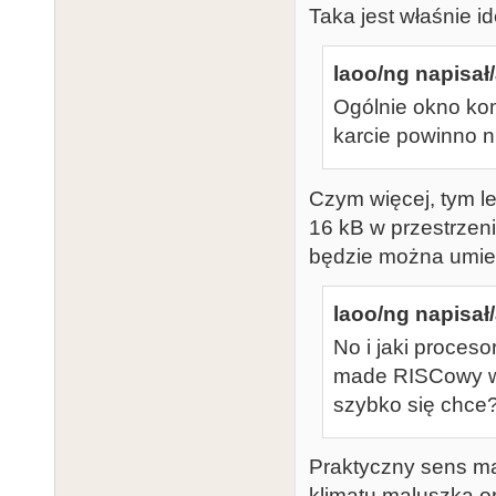
Taka jest właśnie id
laoo/ng napisał/
Ogólnie okno ko
karcie powinno n
Czym więcej, tym l
16 kB w przestrzen
będzie można umieś
laoo/ng napisał/
No i jaki proces
made RISCowy wa
szybko się chce
Praktyczny sens ma
klimatu maluszka 