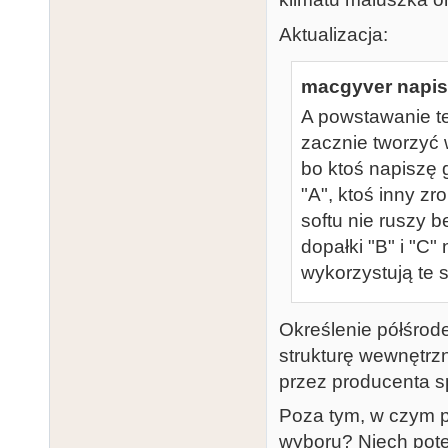
Aktualizacja:
macgyver napisa
A powstawanie t
zacznie tworzyć 
bo ktoś napiszę 
"A", ktoś inny zr
softu nie ruszy 
dopałki "B" i "C
wykorzystują te
Określenie półśrode
strukturę wewnętrzn
przez producenta 
Poza tym, w czym p
wyboru? Niech poten