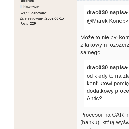
Referent
Nieaktywny
drac030 napisał
Skąd:
Sosnowiec
Zarejestrowany:
2002-08-15
@Marek Konopka:
Posty:
229
Może to nie był kom
z takowym rozszerz
samego.
drac030 napisał
od kiedy to na z
konfliktowi pomi
dodatkowy proce
Antic?
Procesor na CAR ni
(banku), którą wyśw