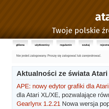
at
Twoje polskie źr
główna
użytkownicy
regulamin
szukaj
rejestr
Nie jesteś zalogowany.
Proszę się zalogować lub zarejestrować.
Aktualności ze świata Atari
APE: nowy edytor grafiki dla Atari
dla Atari XL/XE, pozwalające rów
Gearlynx 1.2.21
Nowa wersja popu