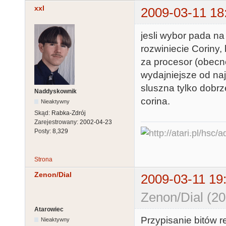
xxl
2009-03-11 18
jesli wybor pada n
rozwiniecie Coriny
za procesor (obecne
wydajniejsze od naj
sluszna tylko dobrz
Naddyskownik
corina.
Nieaktywny
Skąd:
Rabka-Zdrój
Zarejestrowany:
2002-04-23
Posty:
8,329
Strona
Zenon/Dial
2009-03-11 19
Zenon/Dial (20
Atarowiec
Przypisanie bitów r
Nieaktywny