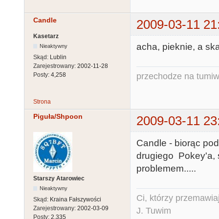
Candle
2009-03-11 21
Kasetarz
acha, pieknie, a sk
Nieaktywny
Skąd:
Lublin
Zarejestrowany:
2002-11-28
przechodze na tumiw
Posty:
4,258
Strona
Piguła/Shpoon
2009-03-11 23
Candle - biorąc pod
drugiego Pokey'a, s
problemem.....
Starszy Atarowiec
Nieaktywny
Ci, którzy przemawia
Skąd:
Kraina Fałszywości
Zarejestrowany:
2002-03-09
J. Tuwim
Posty:
2,335