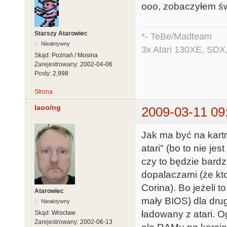
ooo, zobaczyłem świ
Starszy Atarowiec
*- TeBe/Madteam
Nieaktywny
3x Atari 130XE, SDX
Skąd:
Poznań / Mosina
Zarejestrowany:
2002-04-06
Posty:
2,998
Strona
laoo/ng
2009-03-11 09
Jak ma być na kartri
atari" (bo to nie jest
czy to będzie bardzi
dopalaczami (że kto
Corina). Bo jeżeli 
Atarowiec
mały BIOS) dla dru
Nieaktywny
ładowany z atari. O
Skąd:
Wrocław
Zarejestrowany:
2002-06-13