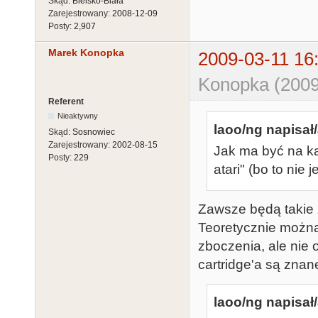
Skąd:
Bielsko-Biała
Zarejestrowany:
2008-12-09
Posty:
2,907
Marek Konopka
2009-03-11 16
Konopka (2009
Referent
Nieaktywny
laoo/ng napisał/
Skąd:
Sosnowiec
Zarejestrowany:
2002-08-15
Jak ma być na kar
Posty:
229
atari" (bo to nie je
Zawsze będą takie za
Teoretycznie można
zboczenia, ale nie 
cartridge'a są znan
laoo/ng napisał/