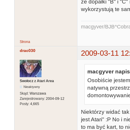
że dopałki "B" i "
wykorzystują te sa
macgyver/BJB^Cobr
Strona
drac030
2009-03-11 12
macgyver napisa
Osobiście jeste
Swołocz z Atari Area
natywną przestrz
Nieaktywny
Skąd:
Warszawa
domontowywaniem
Zarejestrowany:
2004-09-12
Posty:
4,665
Niektórzy widać tak
jest Atari" :P No i n
to ma być kart, to n