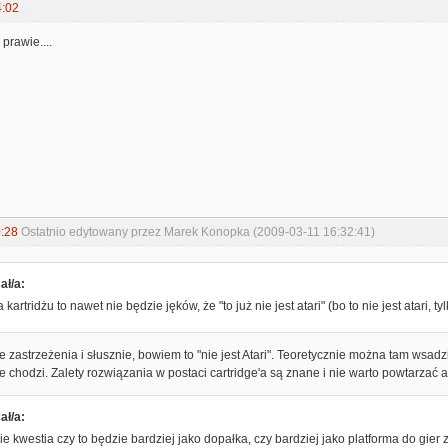
4:02
 prawie....
:28
Ostatnio edytowany przez Marek Konopka (2009-03-11 16:32:41)
ał/a:
kartridżu to nawet nie będzie jęków, że "to już nie jest atari" (bo to nie jest atari, tylk
 zastrzeżenia i słusznie, bowiem to "nie jest Atari". Teoretycznie można tam wsadzi
ie chodzi. Zalety rozwiązania w postaci cartridge'a są znane i nie warto powtarzać 
ał/a:
ie kwestia czy to będzie bardziej jako dopałka, czy bardziej jako platforma do gie