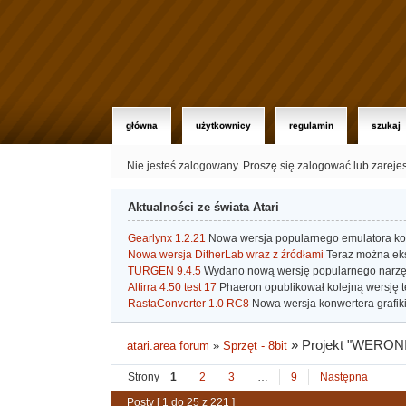
główna
użytkownicy
regulamin
szukaj
Nie jesteś zalogowany.
Proszę się zalogować lub zareje
Aktualności ze świata Atari
Gearlynx 1.2.21
Nowa wersja popularnego emulatora kons
Nowa wersja DitherLab wraz z źródłami
Teraz można eks
TURGEN 9.4.5
Wydano nową wersję popularnego narzę
Altirra 4.50 test 17
Phaeron opublikował kolejną wersję t
RastaConverter 1.0 RC8
Nowa wersja konwertera grafiki 
»
Projekt "WERON
atari.area forum
»
Sprzęt - 8bit
Strony
1
2
3
…
9
Następna
Posty [ 1 do 25 z 221 ]