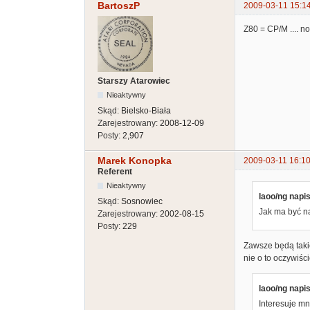
BartoszP
2009-03-11 15:1
Z80 = CP/M .... no
Starszy Atarowiec
Nieaktywny
Skąd:
Bielsko-Biała
Zarejestrowany:
2008-12-09
Posty:
2,907
Marek Konopka
2009-03-11 16:10
Referent
Nieaktywny
laoo/ng napis
Skąd:
Sosnowiec
Jak ma być na 
Zarejestrowany:
2002-08-15
Posty:
229
Zawsze będą takie
nie o to oczywiśc
laoo/ng napis
Interesuje mn