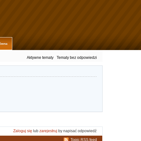
łówna
Aktywne tematy
Tematy bez odpowiedzi
Zaloguj się
lub
zarejestruj
by napisać odpowiedź
Topic RSS feed