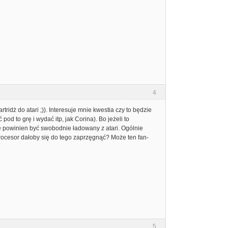
4
kartridż do atari ;)). Interesuje mnie kwestia czy to będzie
od to grę i wydać itp, jak Corina). Bo jeżeli to
re powinien być swobodnie ładowany z atari. Ogólnie
rocesor dałoby się do tego zaprzęgnąć? Może ten fan-
5