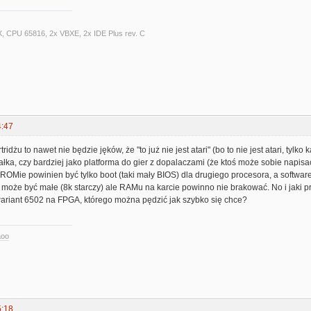
X, CPU 65816, 2x VBXE, 2x IDE Plus rev. C
4:47
idżu to nawet nie będzie jęków, że "to już nie jest atari" (bo to nie jest atari, tylko 
łka, czy bardziej jako platforma do gier z dopalaczami (że ktoś może sobie napisać p
ROMie powinien być tylko boot (taki mały BIOS) dla drugiego procesora, a softwa
 może być małe (8k starczy) ale RAMu na karcie powinno nie brakować. No i jaki p
iant 6502 na FPGA, którego można pędzić jak szybko się chce?
aoo
5:18