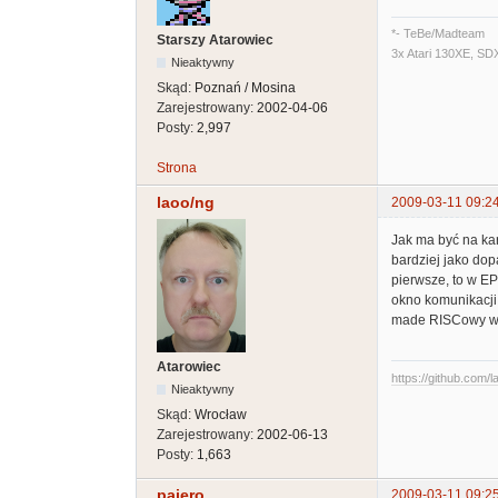
*- TeBe/Madteam
Starszy Atarowiec
3x Atari 130XE, SD
Nieaktywny
Skąd:
Poznań / Mosina
Zarejestrowany:
2002-04-06
Posty:
2,997
Strona
laoo/ng
2009-03-11 09:2
Jak ma być na kartr
bardziej jako dopa
pierwsze, to w EP
okno komunikacji
made RISCowy war
Atarowiec
https://github.com/l
Nieaktywny
Skąd:
Wrocław
Zarejestrowany:
2002-06-13
Posty:
1,663
pajero
2009-03-11 09:2