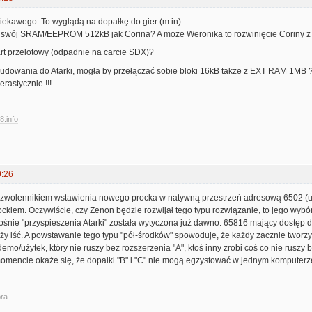
ekawego. To wyglądą na dopałkę do gier (m.in).
 swój SRAM/EEPROM 512kB jak Corina? A może Weronika to rozwinięcie Coriny 
art przelotowy (odpadnie na carcie SDX)?
udowania do Atarki, mogła by przełączać sobie bloki 16kB także z EXT RAM 1MB 
rastycznie !!!
8.info
9:26
 zwolennikiem wstawienia nowego procka w natywną przestrzeń adresową 6502 (u
kiem. Oczywiście, czy Zenon będzie rozwijał tego typu rozwiązanie, to jego wybór, 
ośnie "przyspieszenia Atarki" została wytyczona już dawno: 65816 mający dostęp 
ży iść. A powstawanie tego typu "pół-środków" spowoduje, że każdy zacznie tworzy
emo/użytek, który nie ruszy bez rozszerzenia "A", ktoś inny zrobi coś co nie ruszy b
omencie okaże się, że dopałki "B" i "C" nie mogą egzystować w jednym komputerze
ra