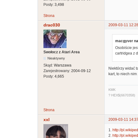
Posty:
3,498
Strona
drac030
2009-03-11 12:2
macgyver nap
Osobiście je
Swołocz z Atari Area
cartridgea z
Nieaktywny
Skąd:
Warszawa
Niektórzy widać ta
Zarejestrowany:
2004-09-12
kart, to niech nim 
Posty:
4,665
KMK
? HEX$(6670358)
Strona
xxl
2009-03-11 14:3
1.
http://pl.wiki
2.
http://pl.wikip