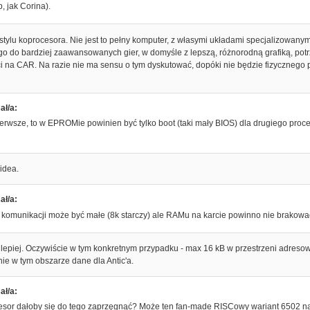
p, jak Corina).
stylu koprocesora. Nie jest to pełny komputer, z własymi układami specjalizowanym
o do bardziej zaawansowanych gier, w domyśle z lepszą, różnorodną grafiką, potr
i na CAR. Na razie nie ma sensu o tym dyskutować, dopóki nie będzie fizycznego
ał/a:
pierwsze, to w EPROMie powinien być tylko boot (taki mały BIOS) dla drugiego pr
 idea.
ał/a:
 komunikacji może być małe (8k starczy) ale RAMu na karcie powinno nie brakowa
 lepiej. Oczywiście w tym konkretnym przypadku - max 16 kB w przestrzeni adre
ie w tym obszarze dane dla Antic'a.
ał/a:
ocesor dałoby się do tego zaprzęgnąć? Może ten fan-made RISCowy wariant 6502 n