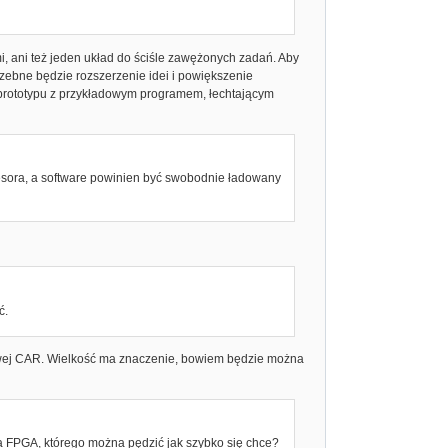
i, ani też jeden układ do ściśle zawężonych zadań. Aby
zebne będzie rozszerzenie idei i powiększenie
 prototypu z przykładowym programem, łechtającym
ocesora, a software powinien być swobodnie ładowany
ć.
sowej CAR. Wielkość ma znaczenie, bowiem będzie można
a FPGA, którego można pędzić jak szybko się chce?