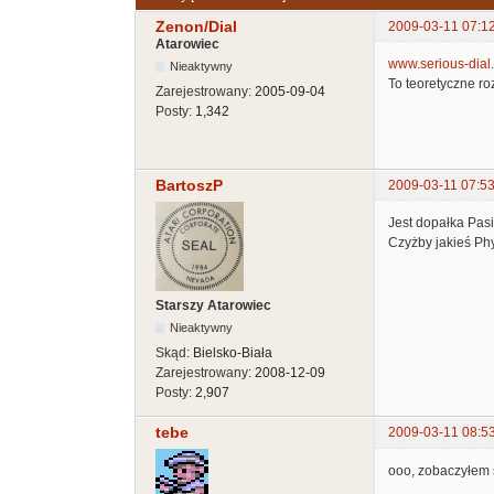
Zenon/Dial
2009-03-11 07:1
Atarowiec
www.serious-dial.a
Nieaktywny
To teoretyczne r
Zarejestrowany:
2005-09-04
Posty:
1,342
BartoszP
2009-03-11 07:53
Jest dopałka Pasi
Czyżby jakieś Phy
Starszy Atarowiec
Nieaktywny
Skąd:
Bielsko-Biała
Zarejestrowany:
2008-12-09
Posty:
2,907
tebe
2009-03-11 08:5
ooo, zobaczyłem ś