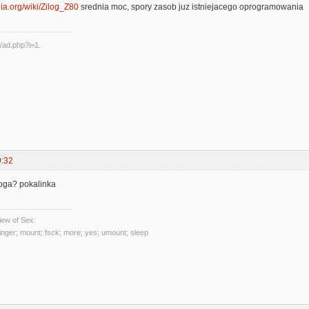
dia.org/wiki/Zilog_Z80
srednia moc, spory zasob juz istniejacego oprogramowania
9:32
fpga? pokalinka
ew of Sex:
 finger; mount; fsck; more; yes; umount; sleep