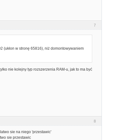
7
02 (ukłon w stronę 65816), niż domontowywaniem
 tylko nie kolejny typ rozszerzenia RAM-u, jak to ma być
8
 latwo sie na niego 'przestawic'
two sie przestawic