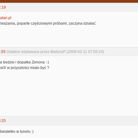
2:19
tari.pl
ozważania, poparte częściowymi próbami, zaczyna działać.
:55
Ostatnio edytowany przez BartoszP (2009-03-11 07:55:24)
a bedzie i dopałka Zenona :-)
siX w przyszłości miało być ?
3:25
wiatełko w tunelu :)