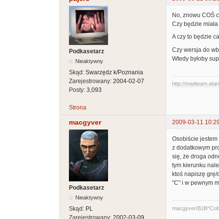
No, znowu COŚ ci
Czy będzie miała
A czy to będzie c
Czy wersja do wb
Podkasetarz
Wtedy byłoby supe
Nieaktywny
Skąd:
Swarzędz k/Poznania
Zarejestrowany:
2004-02-07
http://madteam.atari
Posty:
3,093
Strona
macgyver
2009-03-11 10:2
Osobiście jestem
z dodatkowym proc
się, że droga odn
tym kierunku nale
ktoś napiszę grę/d
"C" i w pewnym m
Podkasetarz
Nieaktywny
macgyver/BJB^Cob
Skąd:
PL
Zarejestrowany:
2002-03-09