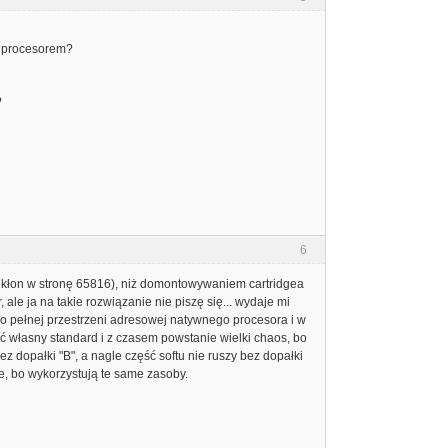
z procesorem?
?
6
kłon w stronę 65816), niż domontowywaniem cartridgea
ale ja na takie rozwiązanie nie piszę się... wydaje mi
do pełnej przestrzeni adresowej natywnego procesora i w
ć własny standard i z czasem powstanie wielki chaos, bo
ez dopałki "B", a nagle część softu nie ruszy bez dopałki
, bo wykorzystują te same zasoby.