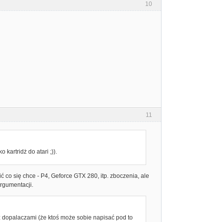
10
11
o kartridż do atari ;)).
ć co się chce - P4, Geforce GTX 280, itp. zboczenia, ale
argumentacji.
r z dopalaczami (że ktoś może sobie napisać pod to