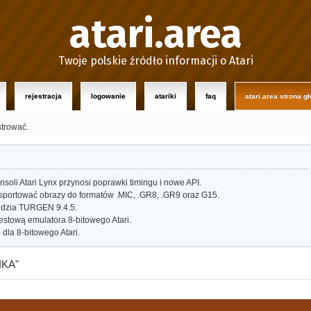
atari.area
Twoje polskie źródło informacji o Atari
rejestracja
logowanie
atariki
faq
atari.area strona g
strować.
oli Atari Lynx przynosi poprawki timingu i nowe API.
portować obrazy do formatów .MIC, .GR8, .GR9 oraz G15.
dzia TURGEN 9.4.5.
estową emulatora 8-bitowego Atari.
dla 8-bitowego Atari.
IKA"