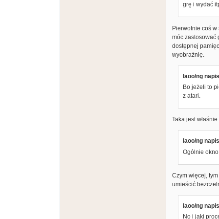
grę i wydać it
Pierwotnie coś w 
móc zastosować g
dostępnej pamięc
wyobraźnię.
laoo/ng napis
Bo jeżeli to 
z atari.
Taka jest właśnie
laoo/ng napis
Ogólnie okno
Czym więcej, tym
umieścić bezczeln
laoo/ng napis
No i jaki pr