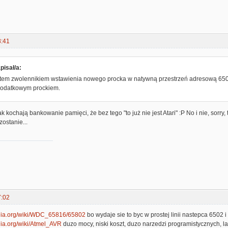
8:41
isał/a:
stem zwolennikiem wstawienia nowego procka w natywną przestrzeń adresową 65
 dodatkowym prockiem.
k kochają bankowanie pamięci, że bez tego "to już nie jest Atari" :P No i nie, sorry,
zostanie...
7:02
pedia.org/wiki/WDC_65816/65802
bo wydaje sie to byc w prostej linii nastepca 6502 i
edia.org/wiki/Atmel_AVR
duzo mocy, niski koszt, duzo narzedzi programistycznych, la