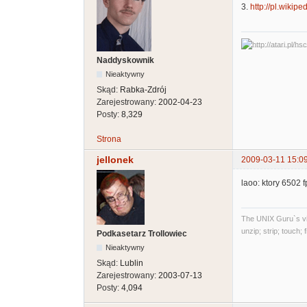
3.
http://pl.wikipe
Naddyskownik
Nieaktywny
Skąd:
Rabka-Zdrój
Zarejestrowany:
2002-04-23
Posty:
8,329
Strona
jellonek
2009-03-11 15:0
laoo: ktory 6502 
The UNIX Guru`s vi
unzip; strip; touch;
Podkasetarz Trollowiec
Nieaktywny
Skąd:
Lublin
Zarejestrowany:
2003-07-13
Posty:
4,094