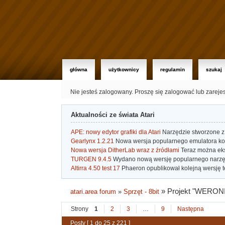
główna
użytkownicy
regulamin
szukaj
Nie jesteś zalogowany.
Proszę się zalogować lub zareje
Aktualności ze świata Atari
APE: nowy edytor grafiki dla Atari
Narzędzie stworzone z 
Gearlynx 1.2.21
Nowa wersja popularnego emulatora kons
Nowa wersja DitherLab wraz z źródłami
Teraz można eks
TURGEN 9.4.5
Wydano nową wersję popularnego narzę
Altirra 4.50 test 17
Phaeron opublikował kolejną wersję t
»
Projekt "WERON
atari.area forum
»
Sprzęt - 8bit
Strony
1
2
3
…
9
Następna
Posty [ 1 do 25 z 221 ]