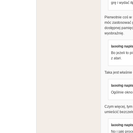
grę i wydać it
Pierwotnie coś w 
móc zastosować g
dostępnej pamięc
wyobraźnię.
laoo/ng napis
Bo jeżeli to 
z atari.
Taka jest właśnie
laoo/ng napis
Ogólnie okno
Czym więcej, tym
umieścić bezczeln
laoo/ng napis
No i jaki pr