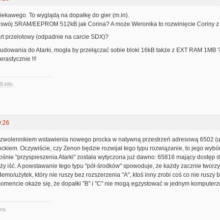
ekawego. To wyglądą na dopałkę do gier (m.in).
 swój SRAM/EEPROM 512kB jak Corina? A może Weronika to rozwinięcie Coriny 
art przelotowy (odpadnie na carcie SDX)?
udowania do Atarki, mogła by przełączać sobie bloki 16kB także z EXT RAM 1MB 
rastycznie !!!
8.info
9:26
 zwolennikiem wstawienia nowego procka w natywną przestrzeń adresową 6502 (u
kiem. Oczywiście, czy Zenon będzie rozwijał tego typu rozwiązanie, to jego wybór, 
ośnie "przyspieszenia Atarki" została wytyczona już dawno: 65816 mający dostęp 
ży iść. A powstawanie tego typu "pół-środków" spowoduje, że każdy zacznie tworzy
emo/użytek, który nie ruszy bez rozszerzenia "A", ktoś inny zrobi coś co nie ruszy b
omencie okaże się, że dopałki "B" i "C" nie mogą egzystować w jednym komputerze
ra