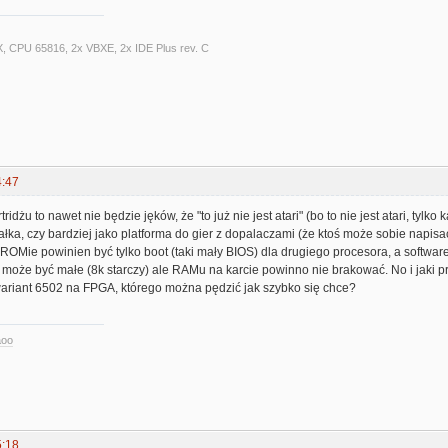
X, CPU 65816, 2x VBXE, 2x IDE Plus rev. C
4:47
idżu to nawet nie będzie jęków, że "to już nie jest atari" (bo to nie jest atari, tylko 
łka, czy bardziej jako platforma do gier z dopalaczami (że ktoś może sobie napisać p
ROMie powinien być tylko boot (taki mały BIOS) dla drugiego procesora, a softwa
 może być małe (8k starczy) ale RAMu na karcie powinno nie brakować. No i jaki p
iant 6502 na FPGA, którego można pędzić jak szybko się chce?
aoo
5:18