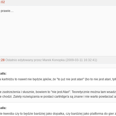
4:02
 prawie....
:28
Ostatnio edytowany przez Marek Konopka (2009-03-11 16:32:41)
ał/a:
kartridżu to nawet nie będzie jęków, że "to już nie jest atari" (bo to nie jest atari, tylk
 zastrzeżenia i słusznie, bowiem to "nie jest Atari". Teoretycznie można tam wsadzi
ie chodzi. Zalety rozwiązania w postaci cartridge'a są znane i nie warto powtarzać 
ał/a:
ie kwestia czy to będzie bardziej jako dopałka, czy bardziej jako platforma do gie