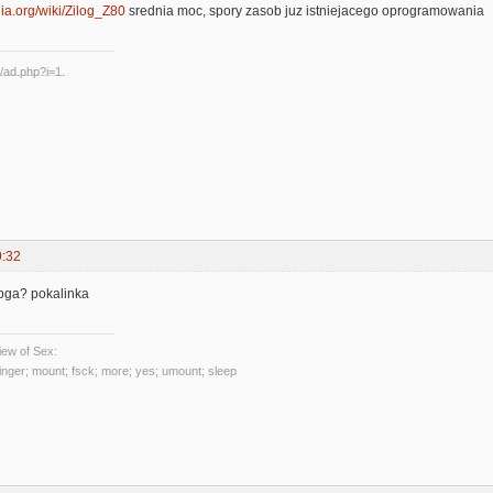
dia.org/wiki/Zilog_Z80
srednia moc, spory zasob juz istniejacego oprogramowania
9:32
fpga? pokalinka
ew of Sex:
 finger; mount; fsck; more; yes; umount; sleep