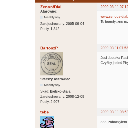
Zenon/Dial
2009-03-11 07:1
Atarowiec
www.serious-dial.a
Nieaktywny
To teoretyczne r
Zarejestrowany:
2005-09-04
Posty:
1,342
BartoszP
2009-03-11 07:53
Jest dopałka Pasi
Czyżby jakieś Phy
Starszy Atarowiec
Nieaktywny
Skąd:
Bielsko-Biała
Zarejestrowany:
2008-12-09
Posty:
2,907
tebe
2009-03-11 08:5
ooo, zobaczyłem ś