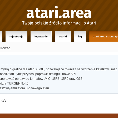
atari.area
Twoje polskie źródło informacji o Atari
rejestracja
logowanie
atariki
faq
atari.area strona g
strować.
myślą o grafice dla Atari XL/XE, pozwalające również na tworzenie kafelków i map
oli Atari Lynx przynosi poprawki timingu i nowe API.
portować obrazy do formatów .MIC, .GR8, .GR9 oraz G15.
dzia TURGEN 9.4.5.
estową emulatora 8-bitowego Atari.
IKA"