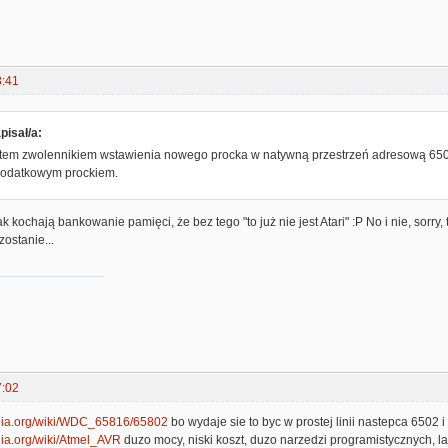
8:41
isał/a:
stem zwolennikiem wstawienia nowego procka w natywną przestrzeń adresową 65
 dodatkowym prockiem.
k kochają bankowanie pamięci, że bez tego "to już nie jest Atari" :P No i nie, sorry,
zostanie...
7:02
pedia.org/wiki/WDC_65816/65802
bo wydaje sie to byc w prostej linii nastepca 6502 i
edia.org/wiki/Atmel_AVR
duzo mocy, niski koszt, duzo narzedzi programistycznych, la