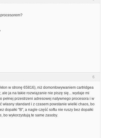
z procesorem?
?
6
kłon w stronę 65816), niż domontowywaniem cartridgea
ale ja na takie rozwiązanie nie piszę się... wydaje mi
do pełnej przestrzeni adresowej natywnego procesora i w
ć własny standard i z czasem powstanie wielki chaos, bo
ez dopałki "B", a nagle część softu nie ruszy bez dopałki
, bo wykorzystują te same zasoby.