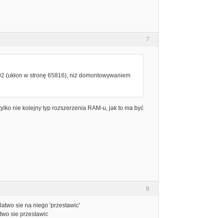
7
02 (ukłon w stronę 65816), niż domontowywaniem
 tylko nie kolejny typ rozszerzenia RAM-u, jak to ma być
8
 latwo sie na niego 'przestawic'
two sie przestawic