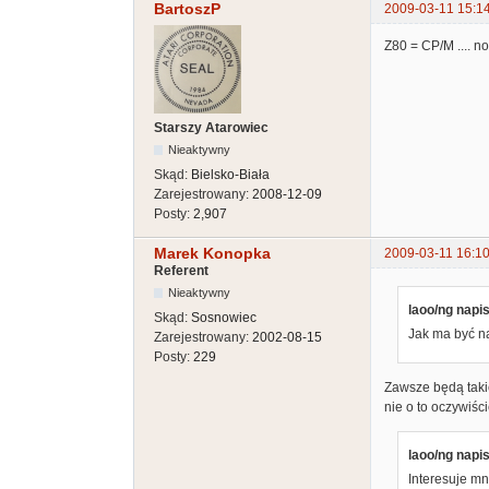
BartoszP
2009-03-11 15:1
Z80 = CP/M .... no
Starszy Atarowiec
Nieaktywny
Skąd:
Bielsko-Biała
Zarejestrowany:
2008-12-09
Posty:
2,907
Marek Konopka
2009-03-11 16:10
Referent
Nieaktywny
laoo/ng napis
Skąd:
Sosnowiec
Jak ma być na 
Zarejestrowany:
2002-08-15
Posty:
229
Zawsze będą takie
nie o to oczywiśc
laoo/ng napis
Interesuje mn