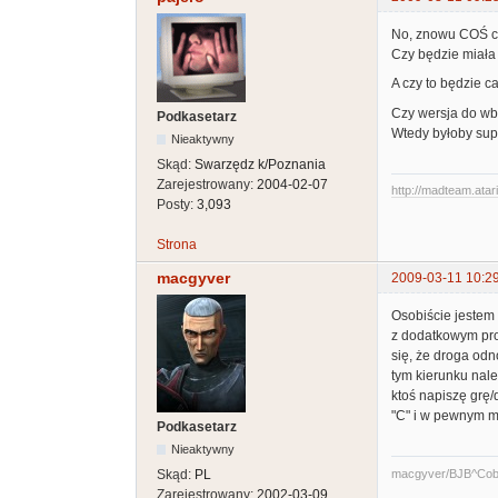
No, znowu COŚ ci
Czy będzie miała
A czy to będzie c
Czy wersja do wb
Podkasetarz
Wtedy byłoby supe
Nieaktywny
Skąd:
Swarzędz k/Poznania
Zarejestrowany:
2004-02-07
http://madteam.atari
Posty:
3,093
Strona
macgyver
2009-03-11 10:2
Osobiście jestem
z dodatkowym proc
się, że droga odn
tym kierunku nale
ktoś napiszę grę/d
"C" i w pewnym m
Podkasetarz
Nieaktywny
macgyver/BJB^Cob
Skąd:
PL
Zarejestrowany:
2002-03-09