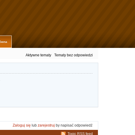
łówna
Aktywne tematy
Tematy bez odpowiedzi
.
Zaloguj się
lub
zarejestruj
by napisać odpowiedź
Topic RSS feed