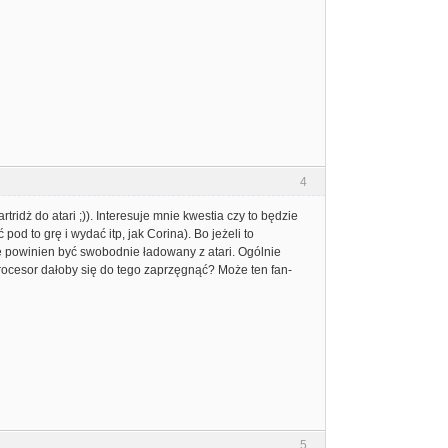
4
kartridż do atari ;)). Interesuje mnie kwestia czy to będzie
od to grę i wydać itp, jak Corina). Bo jeżeli to
re powinien być swobodnie ładowany z atari. Ogólnie
rocesor dałoby się do tego zaprzęgnąć? Może ten fan-
5