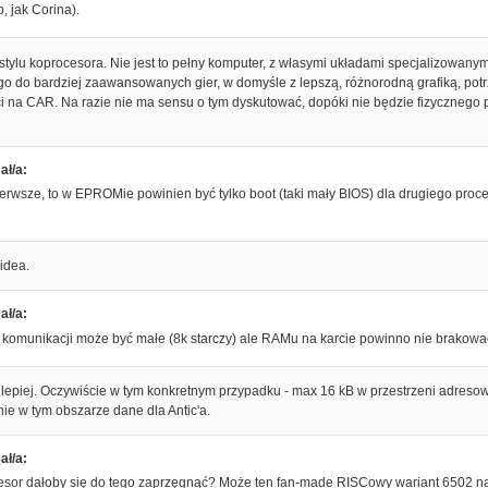
p, jak Corina).
stylu koprocesora. Nie jest to pełny komputer, z własymi układami specjalizowanym
o do bardziej zaawansowanych gier, w domyśle z lepszą, różnorodną grafiką, potr
i na CAR. Na razie nie ma sensu o tym dyskutować, dopóki nie będzie fizycznego
ał/a:
pierwsze, to w EPROMie powinien być tylko boot (taki mały BIOS) dla drugiego pr
 idea.
ał/a:
 komunikacji może być małe (8k starczy) ale RAMu na karcie powinno nie brakowa
 lepiej. Oczywiście w tym konkretnym przypadku - max 16 kB w przestrzeni adre
ie w tym obszarze dane dla Antic'a.
ał/a:
ocesor dałoby się do tego zaprzęgnąć? Może ten fan-made RISCowy wariant 6502 n