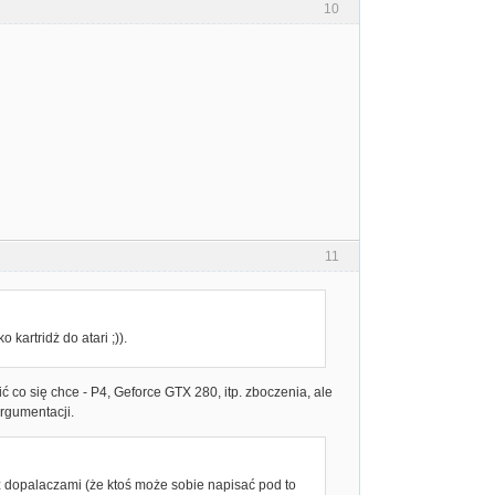
10
11
o kartridż do atari ;)).
ć co się chce - P4, Geforce GTX 280, itp. zboczenia, ale
argumentacji.
r z dopalaczami (że ktoś może sobie napisać pod to