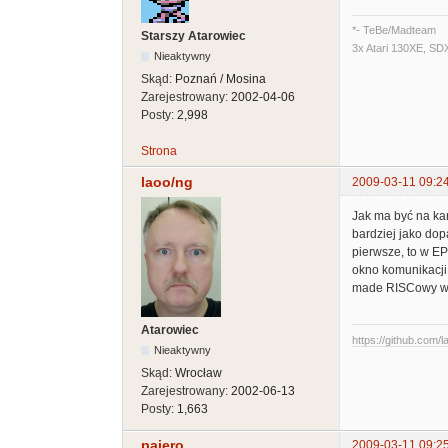
*- TeBe/Madteam
Starszy Atarowiec
3x Atari 130XE, SD
Nieaktywny
Skąd:
Poznań / Mosina
Zarejestrowany:
2002-04-06
Posty:
2,998
Strona
laoo/ng
2009-03-11 09:2
Jak ma być na kartr
bardziej jako dopa
pierwsze, to w EP
okno komunikacji
made RISCowy war
Atarowiec
https://github.com/l
Nieaktywny
Skąd:
Wrocław
Zarejestrowany:
2002-06-13
Posty:
1,663
pajero
2009-03-11 09:2