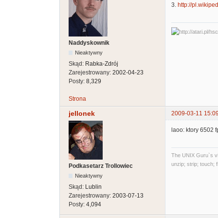
3.
http://pl.wikipe
Naddyskownik
Nieaktywny
Skąd:
Rabka-Zdrój
Zarejestrowany:
2002-04-23
Posty:
8,329
Strona
jellonek
2009-03-11 15:0
laoo: ktory 6502 
The UNIX Guru`s vi
unzip; strip; touch;
Podkasetarz Trollowiec
Nieaktywny
Skąd:
Lublin
Zarejestrowany:
2003-07-13
Posty:
4,094