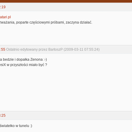
2:19
tari.pl
ozważania, poparte częściowymi próbami, zaczyna działać.
:55
Ostatnio edytowany przez BartoszP (2009-03-11 07:55:24)
a bedzie i dopałka Zenona :-)
siX w przyszłości miało być ?
3:25
wiatełko w tunelu :)