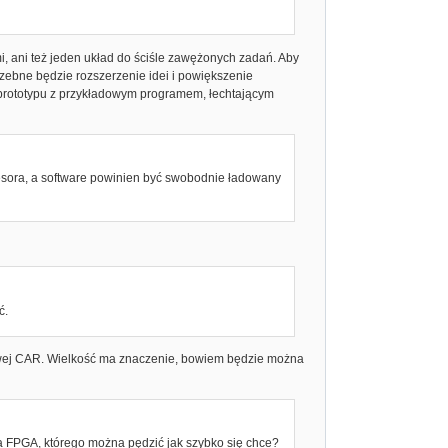
i, ani też jeden układ do ściśle zawężonych zadań. Aby
zebne będzie rozszerzenie idei i powiększenie
 prototypu z przykładowym programem, łechtającym
ocesora, a software powinien być swobodnie ładowany
ć.
sowej CAR. Wielkość ma znaczenie, bowiem będzie można
a FPGA, którego można pędzić jak szybko się chce?