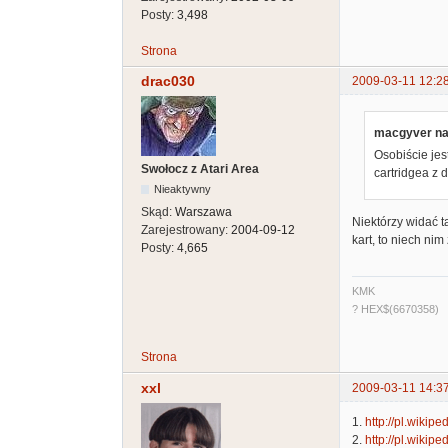
Posty:
3,498
Strona
drac030
2009-03-11 12:2
macgyver nap
Osobiście je
Swołocz z Atari Area
cartridgea z
Nieaktywny
Skąd:
Warszawa
Niektórzy widać ta
Zarejestrowany:
2004-09-12
kart, to niech nim 
Posty:
4,665
KMK
? HEX$(6670358)
Strona
xxl
2009-03-11 14:3
1.
http://pl.wiki
2.
http://pl.wikip