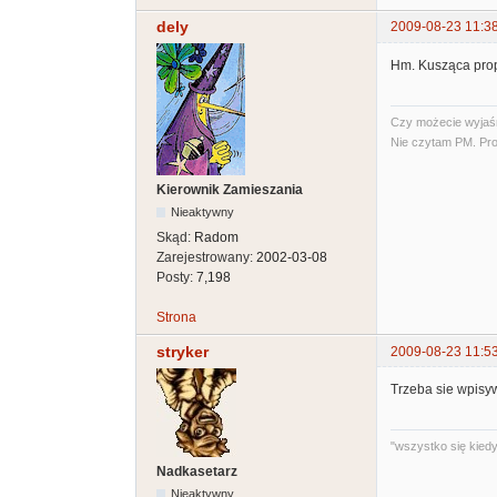
dely
2009-08-23 11:3
Hm. Kusząca pro
Czy możecie wyjaśni
Nie czytam PM. Pro
Kierownik Zamieszania
Nieaktywny
Skąd:
Radom
Zarejestrowany:
2002-03-08
Posty:
7,198
Strona
stryker
2009-08-23 11:5
Trzeba sie wpisy
"wszystko się kiedyś
Nadkasetarz
Nieaktywny