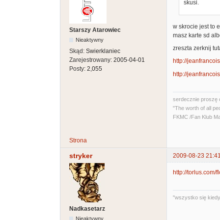
skusi.
w skrocie jest to 
Starszy Atarowiec
masz karte sd al
Nieaktywny
zreszta zerknij tuta
Skąd:
Swierklaniec
Zarejestrowany:
2005-04-01
http://jeanfrancois
Posty:
2,055
http://jeanfrancois
serdecznie proszę 
"The worth of all pe
FKMC /Fan Klub Ma
Strona
stryker
2009-08-23 21:4
http://torlus.com/
"wszystko się kiedyś
Nadkasetarz
Nieaktywny