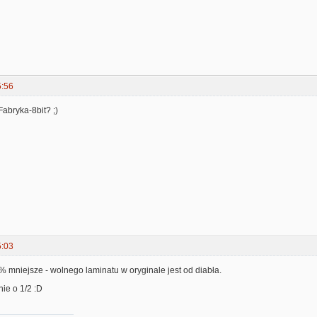
5:56
abryka-8bit? ;)
5:03
0% mniejsze - wolnego laminatu w oryginale jest od diabła.
ie o 1/2 :D