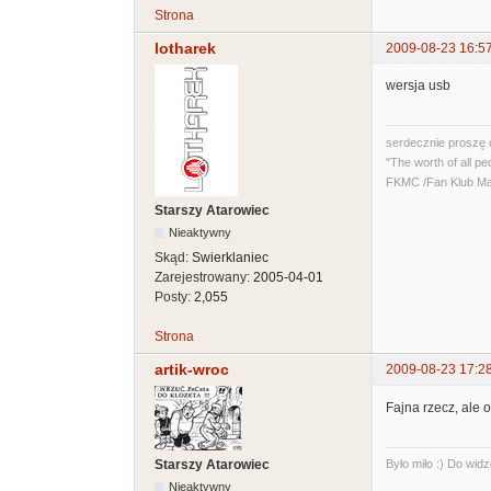
Strona
lotharek
2009-08-23 16:5
wersja usb
serdecznie proszę 
"The worth of all pe
FKMC /Fan Klub Ma
Starszy Atarowiec
Nieaktywny
Skąd:
Swierklaniec
Zarejestrowany:
2005-04-01
Posty:
2,055
Strona
artik-wroc
2009-08-23 17:2
Fajna rzecz, ale
Było miło :) Do widz
Starszy Atarowiec
Nieaktywny