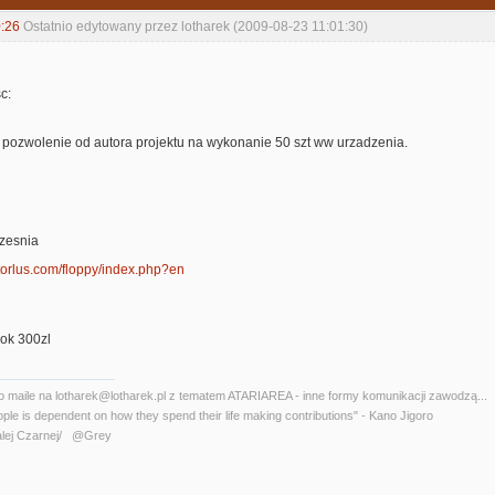
:26
Ostatnio edytowany przez lotharek (2009-08-23 11:01:30)
c:
 pozwolenie od autora projektu na wykonanie 50 szt ww urzadzenia.
rzesnia
//torlus.com/floppy/index.php?en
 ok 300zl
o maile na lotharek@lotharek.pl z tematem ATARIAREA - inne formy komunikacji zawodzą...
ople is dependent on how they spend their life making contributions" - Kano Jigoro
lej Czarnej/ @Grey