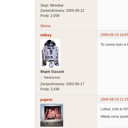
Skąd:
Wrocław
Zarejestrowany:
2005-09-12
Posty:
2,059
Strona
mikey
2009-08-23 18:0
To czemu bylo w F
Wujek Staszek
Nieaktywny
Zarejestrowany:
2002-06-17
Posty:
2,436
pajero
2009-08-23 21:2
Lothar, zrób to 5
Wtedy cena spadn