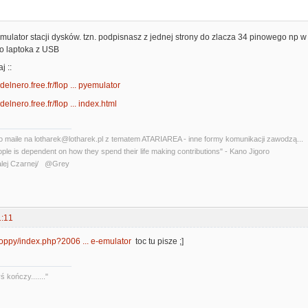
emulator stacji dysków. tzn. podpisnasz z jednej strony do zlacza 34 pinowego np w a
bo laptoka z USB
j ::
delnero.free.fr/flop ... pyemulator
delnero.free.fr/flop ... index.html
o maile na lotharek@lotharek.pl z tematem ATARIAREA - inne formy komunikacji zawodzą...
ople is dependent on how they spend their life making contributions" - Kano Jigoro
lej Czarnej/ @Grey
1:11
floppy/index.php?2006 ... e-emulator
toc tu pisze ;]
 kończy......."