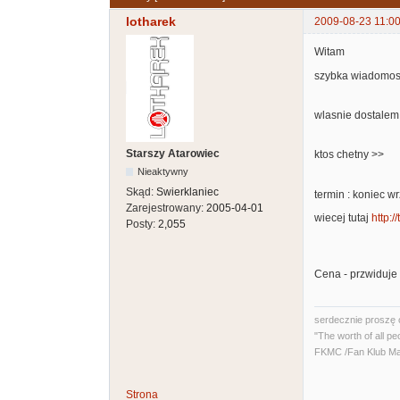
lotharek
2009-08-23 11:00
Witam
szybka wiadomos
wlasnie dostalem
Starszy Atarowiec
ktos chetny >>
Nieaktywny
Skąd:
Swierklaniec
termin : koniec w
Zarejestrowany:
2005-04-01
wiecej tutaj
http:
Posty:
2,055
Cena - przwiduje
serdecznie proszę 
"The worth of all pe
FKMC /Fan Klub Ma
Strona