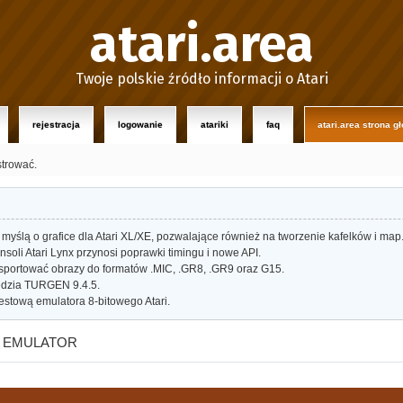
atari.area
Twoje polskie źródło informacji o Atari
rejestracja
logowanie
atariki
faq
atari.area strona g
strować.
myślą o grafice dla Atari XL/XE, pozwalające również na tworzenie kafelków i map
oli Atari Lynx przynosi poprawki timingu i nowe API.
portować obrazy do formatów .MIC, .GR8, .GR9 oraz G15.
dzia TURGEN 9.4.5.
estową emulatora 8-bitowego Atari.
y EMULATOR