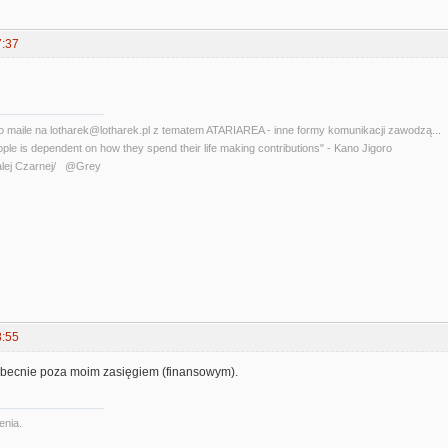
7:37
o maile na lotharek@lotharek.pl z tematem ATARIAREA - inne formy komunikacji zawodzą...
ople is dependent on how they spend their life making contributions" - Kano Jigoro
lej Czarnej/ @Grey
8:55
 obecnie poza moim zasięgiem (finansowym).
enia.