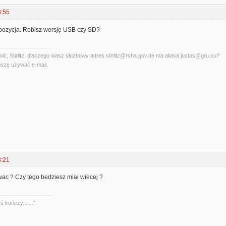
8:55
pozycja. Robisz wersję USB czy SD?
ć, Stirlitz, dlaczego wasz służbowy adres stirlitz@rsha.gov.de ma aliasa justas@gru.su?
szę używać e-mail.
3:21
wac ? Czy tego bedziesz miał wiecej ?
 kończy......."