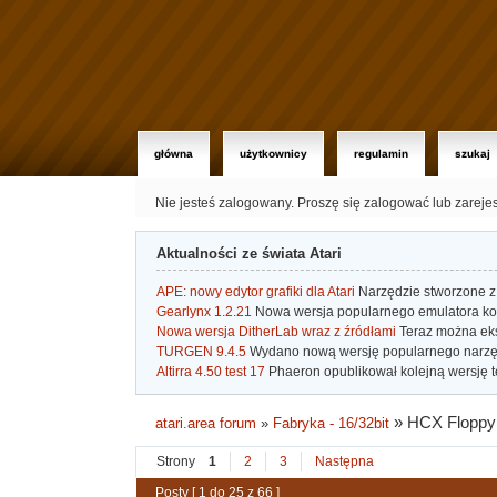
główna
użytkownicy
regulamin
szukaj
Nie jesteś zalogowany.
Proszę się zalogować lub zareje
Aktualności ze świata Atari
APE: nowy edytor grafiki dla Atari
Narzędzie stworzone z 
Gearlynx 1.2.21
Nowa wersja popularnego emulatora kons
Nowa wersja DitherLab wraz z źródłami
Teraz można eks
TURGEN 9.4.5
Wydano nową wersję popularnego narzę
Altirra 4.50 test 17
Phaeron opublikował kolejną wersję t
»
HCX Flopp
atari.area forum
»
Fabryka - 16/32bit
Strony
1
2
3
Następna
Posty [ 1 do 25 z 66 ]