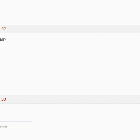
2:52
tari?
3:33
iwisizm