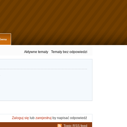
łówna
Aktywne tematy
Tematy bez odpowiedzi
.
Zaloguj się
lub
zarejestruj
by napisać odpowiedź
Topic RSS feed