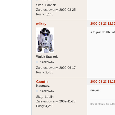
Skąd:
Gdańsk
Zarejestrowany:
2002-03-25
Posty:
5,146
mikey
2009-08-23 12:3
a to jest do 8bit a
Wujek Staszek
Nieaktywny
Zarejestrowany:
2002-06-17
Posty:
2,436
Candle
2009-08-23 13:1
Kasetarz
nie jest
Nieaktywny
Skąd:
Lublin
Zarejestrowany:
2002-11-28
przechodze na tum
Posty:
4,258