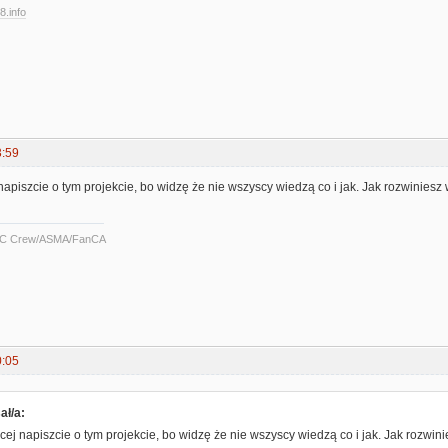
8.info
3:59
apiszcie o tym projekcie, bo widzę że nie wszyscy wiedzą co i jak. Jak rozwiniesz 
C Crew/ASMA/FanCA
0:05
ał/a:
ej napiszcie o tym projekcie, bo widzę że nie wszyscy wiedzą co i jak. Jak rozwin