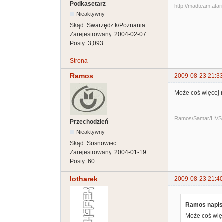
Podkasetarz
http://madteam.atari
Nieaktywny
Skąd:
Swarzędz k/Poznania
Zarejestrowany:
2004-02-07
Posty:
3,093
Strona
Ramos
2009-08-23 21:3
Może coś więcej n
Ramos/Samar/HVS
Przechodzień
Nieaktywny
Skąd:
Sosnowiec
Zarejestrowany:
2004-01-19
Posty:
60
lotharek
2009-08-23 21:4
Ramos napis
Może coś więc