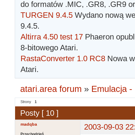
do formatów .MIC, .GR8, .GR9 o
TURGEN 9.4.5
Wydano nową wer
9.4.5.
Altirra 4.50 test 17
Phaeron opubli
8-bitowego Atari.
RastaConverter 1.0 RC8
Nowa wer
Atari.
atari.area forum
»
Emulacja - 
Strony
1
Posty [ 10 ]
madqba
2003-09-03 22
Przechodzień