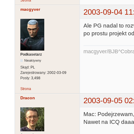
Strona
macgyver
2003-09-04 11
Ale PG nadal to roz
po prostu projekt od
macgyver/BJB^Cobr
Podkasetarz
Nieaktywny
Skąd:
PL
Zarejestrowany:
2002-03-09
Posty:
3,498
Strona
Dracon
2003-09-05 02
Mac: Podejrzewam, z
Nawet na ICQ daaa