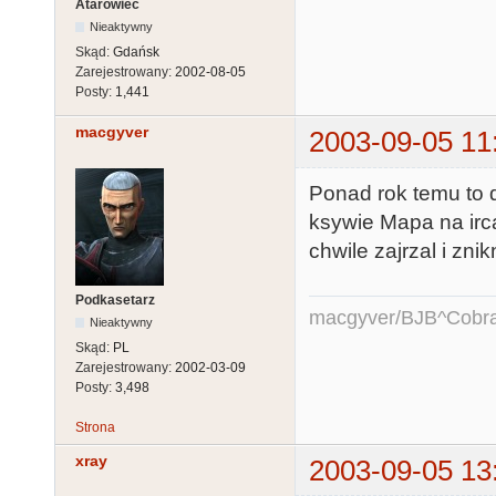
Atarowiec
Nieaktywny
Skąd:
Gdańsk
Zarejestrowany:
2002-08-05
Posty:
1,441
macgyver
2003-09-05 11
Ponad rok temu to d
ksywie Mapa na irca
chwile zajrzal i znik
Podkasetarz
macgyver/BJB^Cobr
Nieaktywny
Skąd:
PL
Zarejestrowany:
2002-03-09
Posty:
3,498
Strona
xray
2003-09-05 13