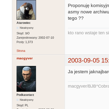
Proponuję komisyjni
asmy nowe archiwum
tego ??
Atarowiec
Nieaktywny
kto rano wstaje ten s
Skąd:
:bO
Zarejestrowany:
2002-07-10
Posty:
1,373
Strona
macgyver
2003-09-05 15
Ja jestem jaknajbar
macgyver/BJB^Cobr
Podkasetarz
Nieaktywny
Skąd:
PL