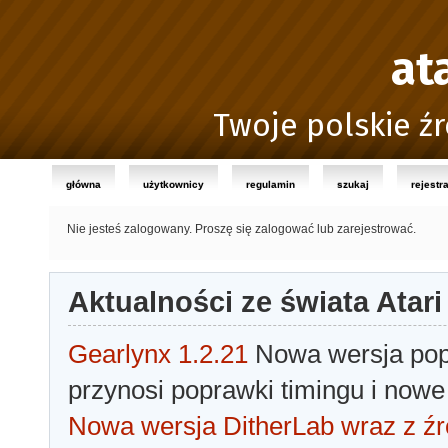
at
Twoje polskie źr
główna
użytkownicy
regulamin
szukaj
rejestr
Nie jesteś zalogowany.
Proszę się zalogować lub zarejestrować.
Aktualności ze świata Atari
Gearlynx 1.2.21
Nowa wersja popu
przynosi poprawki timingu i nowe
Nowa wersja DitherLab wraz z źr