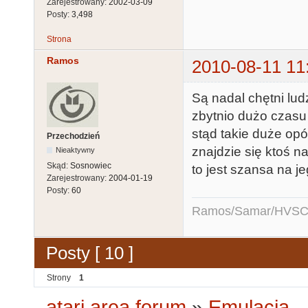
Zarejestrowany:
2002-03-09
Posty:
3,498
Strona
Ramos
2010-08-11 11
Są nadal chętni lu
zbytnio dużo czasu
stąd takie duże opó
Przechodzień
znajdzie się ktoś 
Nieaktywny
Skąd:
Sosnowiec
to jest szansa na j
Zarejestrowany:
2004-01-19
Posty:
60
Ramos/Samar/HVSC
Posty [ 10 ]
Strony
1
atari.area forum
»
Emulacja - 