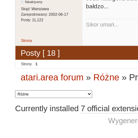
Nieaktywny
bałdzo...
Skąd:
Warszawa
Zarejestrowany:
2002-06-17
Posty:
11,122
Sikor umarł...
Strona
Posty [ 18 ]
Strony
1
atari.area forum
»
Różne
»
Pr
Currently installed
7 official extens
Wygenero