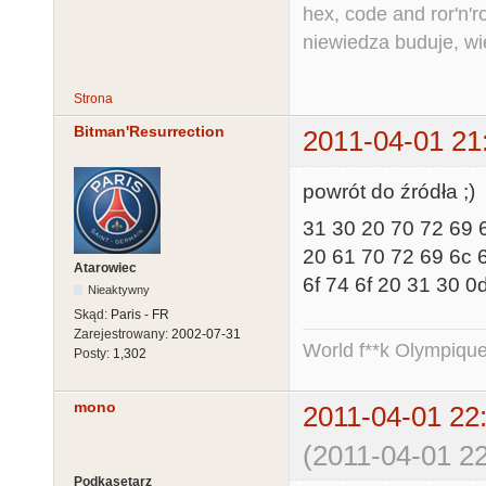
hex, code and ror'n'ro
niewiedza buduje, wi
Strona
Bitman'Resurrection
2011-04-01 21
powrót do źródła ;)
31 30 20 70 72 69
20 61 70 72 69 6c
Atarowiec
6f 74 6f 20 31 30 0
Nieaktywny
Skąd:
Paris - FR
Zarejestrowany:
2002-07-31
World f**k Olympique
Posty:
1,302
mono
2011-04-01 22
(2011-04-01 22
Podkasetarz