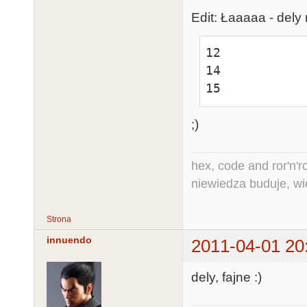
Edit: Łaaaaa - dely
12

14

15
;)
hex, code and ror'n'ro
niewiedza buduje, wi
Strona
innuendo
2011-04-01 20
dely, fajne :)