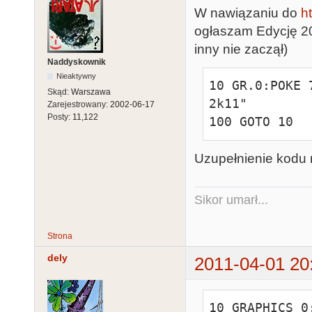
W nawiązaniu do
h
ogłaszam Edycję 201
inny nie zaczął)
Naddyskownik
Nieaktywny
10 GR.0:POKE 
Skąd:
Warszawa
2k11"

Zarejestrowany:
2002-06-17
Posty:
11,122
100 GOTO 10
Uzupełnienie kodu 
Sikor umarł...
Strona
dely
2011-04-01 20
10 GRAPHICS 0