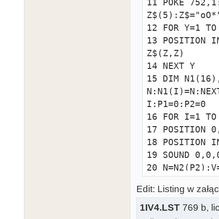
11 POKE 752,1
Z$(5):Z$="oO*
12 FOR Y=1 TO 
13 POSITION I
Z$(Z,Z)

14 NEXT Y

15 DIM N1(16)
N:N1(I)=N:NEX
I:P1=0:P2=0

16 FOR I=1 TO 
17 POSITION 0
18 POSITION I
19 SOUND 0,0,0
20 N=N2(P2):V
21 N=N1(P1):V
Edit: Listing w załąc
22 P1=P1+1:IF
P2=0

1IV4.LST
769 b, l
23 GOTO 16
