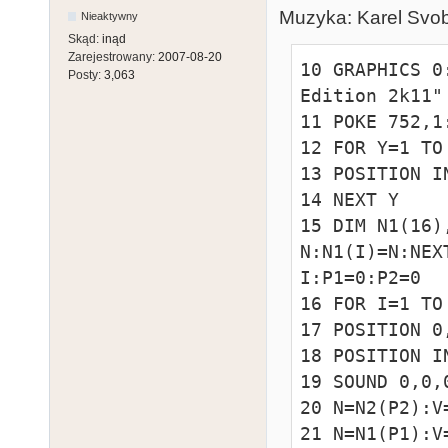
Muzyka: Karel Svob
Nieaktywny
Skąd:
inąd
Zarejestrowany:
2007-08-20
10 GRAPHICS 0
Posty:
3,063
Edition 2k11"

11 POKE 752,1:
12 FOR Y=1 TO 
13 POSITION I
14 NEXT Y

15 DIM N1(16)
N:N1(I)=N:NEX
I:P1=0:P2=0

16 FOR I=1 TO 
17 POSITION 0
18 POSITION I
19 SOUND 0,0,0
20 N=N2(P2):V
21 N=N1(P1):V