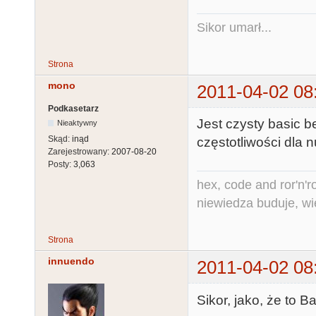
Sikor umarł...
Strona
mono
2011-04-02 08
Podkasetarz
Jest czysty basic b
Nieaktywny
Skąd:
inąd
częstotliwości dla n
Zarejestrowany:
2007-08-20
Posty:
3,063
hex, code and ror'n'ro
niewiedza buduje, wi
Strona
innuendo
2011-04-02 08
Sikor, jako, że to B