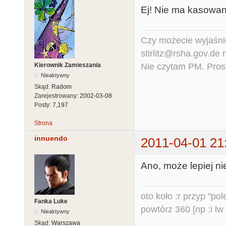
Ej! Nie ma kasowa
Czy możecie wyjaśnić
stirlitz@rsha.gov.de
Nie czytam PM. Pros
Kierownik Zamieszania
Nieaktywny
Skąd:
Radom
Zarejestrowany:
2002-03-08
Posty:
7,197
Strona
innuendo
2011-04-01 21
Ano, może lepiej n
oto koło :r przyp "pole
Fanka Luke
powtórz 360 [np :i lw 
Nieaktywny
Skąd:
Warszawa