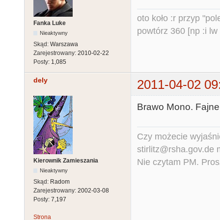
oto koło :r przyp "pole
Fanka Luke
powtórz 360 [np :i lw 
Nieaktywny
Skąd:
Warszawa
Zarejestrowany:
2010-02-22
Posty:
1,085
dely
2011-04-02 09
Brawo Mono. Fajne
Czy możecie wyjaśnić
stirlitz@rsha.gov.de
Nie czytam PM. Pros
Kierownik Zamieszania
Nieaktywny
Skąd:
Radom
Zarejestrowany:
2002-03-08
Posty:
7,197
Strona