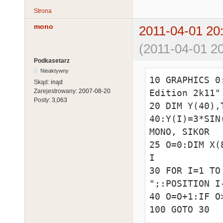
Strona
mono
2011-04-01 20
(2011-04-01 20
Podkasetarz
Nieaktywny
10 GRAPHICS 0
Skąd:
inąd
Zarejestrowany:
2007-08-20
Edition 2k11"

Posty:
3,063
20 DIM Y(40),
40:Y(I)=3*SIN
MONO, SIKOR  
25 O=0:DIM X(
I

30 FOR I=1 TO
";:POSITION I
40 O=O+1:IF O
100 GOTO 30