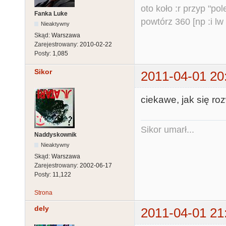
oto koło :r przyp "pole
Fanka Luke
powtórz 360 [np :i lw 
Nieaktywny
Skąd:
Warszawa
Zarejestrowany:
2010-02-22
Posty:
1,085
Sikor
2011-04-01 20
ciekawe, jak się ro
Sikor umarł...
Naddyskownik
Nieaktywny
Skąd:
Warszawa
Zarejestrowany:
2002-06-17
Posty:
11,122
Strona
dely
2011-04-01 21