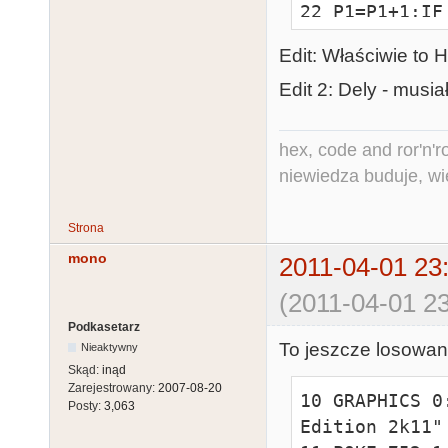
22 P1=P1+1:IF
P2=0

Edit: Właściwie to 
23 GOTO 16

100 GOTO 10:R
Edit 2: Dely - musi
1000 DATA 
143,143,95,14
hex, code and ror'n'ro
,120

niewiedza buduje, wi
1010 DATA 
0,0,0,0,19,20
Strona
0,215,241
mono
2011-04-01 23
(2011-04-01 23
Podkasetarz
To jeszcze losowani
Nieaktywny
Skąd:
inąd
Zarejestrowany:
2007-08-20
10 GRAPHICS 0
Posty:
3,063
Edition 2k11"
