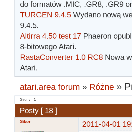
do formatów .MIC, .GR8, .GR9 o
TURGEN 9.4.5
Wydano nową wer
9.4.5.
Altirra 4.50 test 17
Phaeron opubli
8-bitowego Atari.
RastaConverter 1.0 RC8
Nowa wer
Atari.
»
P
atari.area forum
»
Różne
Strony
1
Posty [ 18 ]
Sikor
2011-04-01 19