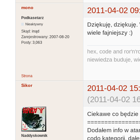
mono
2011-04-02 09
Podkasetarz
Dziękuję, dziękuję.
Nieaktywny
Skąd:
inąd
wiele fajniejszy :)
Zarejestrowany:
2007-08-20
Posty:
3,063
hex, code and ror'n'ro
niewiedza buduje, wi
Strona
Sikor
2011-04-02 15
(2011-04-02 16
Ciekawe co będzie 
===============
Dodałem info w atari
Naddyskownik
codo kategorii, da