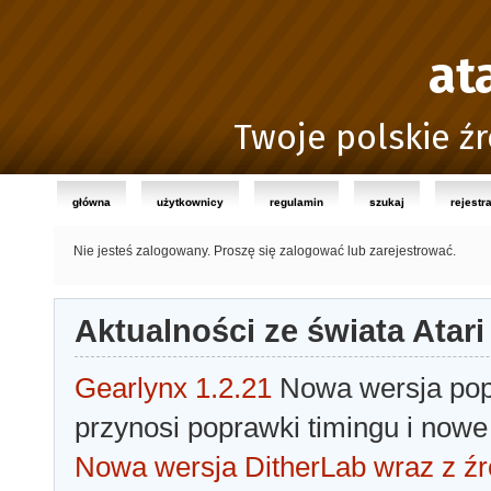
at
Twoje polskie źr
główna
użytkownicy
regulamin
szukaj
rejestr
Nie jesteś zalogowany.
Proszę się zalogować lub zarejestrować.
Aktualności ze świata Atari
Gearlynx 1.2.21
Nowa wersja popu
przynosi poprawki timingu i nowe
Nowa wersja DitherLab wraz z źr