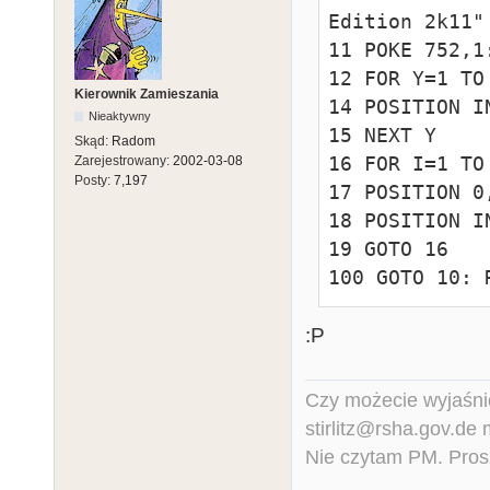
Edition 2k11"

11 POKE 752,1:
12 FOR Y=1 TO 
Kierownik Zamieszania
14 POSITION I
Nieaktywny
15 NEXT Y

Skąd:
Radom
16 FOR I=1 TO 
Zarejestrowany:
2002-03-08
Posty:
7,197
17 POSITION 0
18 POSITION I
19 GOTO 16

100 GOTO 10: 
:P
Czy możecie wyjaśnić
stirlitz@rsha.gov.de
Nie czytam PM. Pros