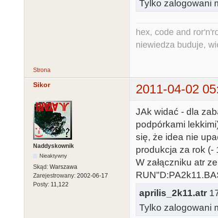
Tylko zalogowani m
100 GOTO 10:R
1000 DATA 
hex, code and ror'n'ro
143,143,95,14
niewiedza buduje, wi
,120

1010 DATA 
Strona
0,0,0,0,19,20
Sikor
2011-04-02 05
0,215,241
JAk widać - dla zab
podpórkami lekkimi
się, że idea nie upa
Naddyskownik
produkcja za rok (- 
Nieaktywny
W załączniku atr z
Skąd:
Warszawa
RUN"D:PA2k11.BAS
Zarejestrowany:
2002-06-17
Posty:
11,122
aprilis_2k11.atr
17
Tylko zalogowani m