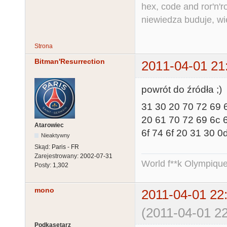
hex, code and ror'n'ro
niewiedza buduje, wi
Strona
Bitman'Resurrection
2011-04-01 21
powrót do źródła ;)
31 30 20 70 72 69
20 61 70 72 69 6c
Atarowiec
6f 74 6f 20 31 30 0
Nieaktywny
Skąd:
Paris - FR
Zarejestrowany:
2002-07-31
World f**k Olympique
Posty:
1,302
mono
2011-04-01 22
(2011-04-01 22
Podkasetarz