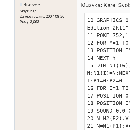
Muzyka: Karel Svob
Nieaktywny
Skąd:
inąd
Zarejestrowany:
2007-08-20
10 GRAPHICS 0
Posty:
3,063
Edition 2k11"

11 POKE 752,1:
12 FOR Y=1 TO 
13 POSITION I
14 NEXT Y

15 DIM N1(16)
N:N1(I)=N:NEX
I:P1=0:P2=0

16 FOR I=1 TO 
17 POSITION 0
18 POSITION I
19 SOUND 0,0,0
20 N=N2(P2):V
21 N=N1(P1):V