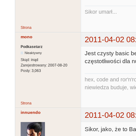
Sikor umarł...
Strona
mono
2011-04-02 08
Podkasetarz
Jest czysty basic b
Nieaktywny
Skąd:
inąd
częstotliwości dla n
Zarejestrowany:
2007-08-20
Posty:
3,063
hex, code and ror'n'ro
niewiedza buduje, wi
Strona
innuendo
2011-04-02 08
Sikor, jako, że to B