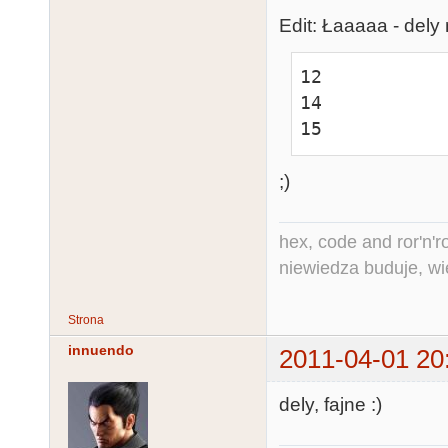
Edit: Łaaaaa - dely
12

14

15
;)
hex, code and ror'n'ro
niewiedza buduje, wi
Strona
innuendo
2011-04-01 20
dely, fajne :)