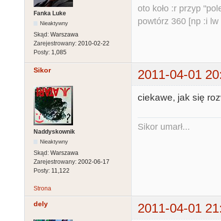
oto koło :r przyp "pole
Fanka Luke
powtórz 360 [np :i lw 
Nieaktywny
Skąd:
Warszawa
Zarejestrowany:
2010-02-22
Posty:
1,085
Sikor
2011-04-01 20
ciekawe, jak się ro
Sikor umarł...
Naddyskownik
Nieaktywny
Skąd:
Warszawa
Zarejestrowany:
2002-06-17
Posty:
11,122
Strona
dely
2011-04-01 21