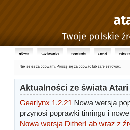
at
Twoje polskie źr
główna
użytkownicy
regulamin
szukaj
rejestr
Nie jesteś zalogowany.
Proszę się zalogować lub zarejestrować.
Aktualności ze świata Atari
Gearlynx 1.2.21
Nowa wersja popu
przynosi poprawki timingu i nowe
Nowa wersja DitherLab wraz z źr