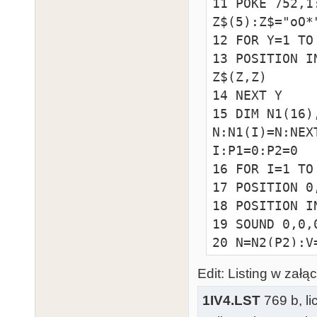
11 POKE 752,1
Z$(5):Z$="oO*
12 FOR Y=1 TO 
13 POSITION I
Z$(Z,Z)

14 NEXT Y

15 DIM N1(16)
N:N1(I)=N:NEX
I:P1=0:P2=0

16 FOR I=1 TO 
17 POSITION 0
18 POSITION I
19 SOUND 0,0,0
20 N=N2(P2):V
21 N=N1(P1):V
Edit: Listing w załąc
22 P1=P1+1:IF
P2=0

1IV4.LST
769 b, l
23 GOTO 16
