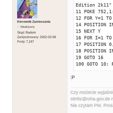
Edition 2k11"

11 POKE 752,1:
12 FOR Y=1 TO 
Kierownik Zamieszania
14 POSITION I
Nieaktywny
15 NEXT Y

Skąd:
Radom
16 FOR I=1 TO 
Zarejestrowany:
2002-03-08
Posty:
7,197
17 POSITION 0
18 POSITION I
19 GOTO 16

100 GOTO 10: 
:P
Czy możecie wyjaśnić
stirlitz@rsha.gov.de
Nie czytam PM. Pros