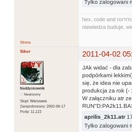
Tylko zalogowani m
100 GOTO 10:R
1000 DATA 
hex, code and ror'n'ro
143,143,95,14
niewiedza buduje, wi
,120

1010 DATA 
Strona
0,0,0,0,19,20
Sikor
2011-04-02 05
0,215,241
JAk widać - dla zab
podpórkami lekkimi
się, że idea nie upa
Naddyskownik
produkcja za rok (- 
Nieaktywny
W załączniku atr z
Skąd:
Warszawa
RUN"D:PA2k11.BAS
Zarejestrowany:
2002-06-17
Posty:
11,122
aprilis_2k11.atr
17
Tylko zalogowani m