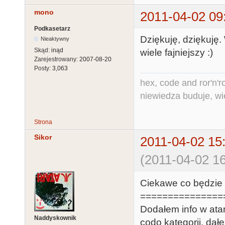
mono
2011-04-02 09
Podkasetarz
Dziękuję, dziękuję.
Nieaktywny
Skąd:
inąd
wiele fajniejszy :)
Zarejestrowany:
2007-08-20
Posty:
3,063
hex, code and ror'n'ro
niewiedza buduje, wi
Strona
Sikor
2011-04-02 15
(2011-04-02 16
Ciekawe co będzie 
===============
Dodałem info w atari
Naddyskownik
codo kategorii, da