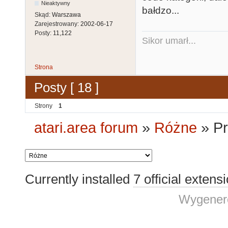
Nieaktywny
bałdzo...
Skąd:
Warszawa
Zarejestrowany:
2002-06-17
Posty:
11,122
Sikor umarł...
Strona
Posty [ 18 ]
Strony
1
atari.area forum
»
Różne
»
Pr
Currently installed
7 official extens
Wygenero