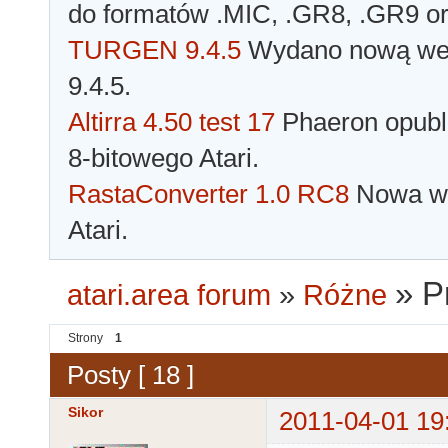
do formatów .MIC, .GR8, .GR9 o
TURGEN 9.4.5
Wydano nową wer
9.4.5.
Altirra 4.50 test 17
Phaeron opubli
8-bitowego Atari.
RastaConverter 1.0 RC8
Nowa wer
Atari.
»
P
atari.area forum
»
Różne
Strony
1
Posty [ 18 ]
Sikor
2011-04-01 19