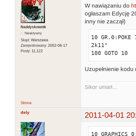
W nawiązaniu do
h
ogłaszam Edycję 201
inny nie zaczął)
Naddyskownik
Nieaktywny
10 GR.0:POKE 
Skąd:
Warszawa
2k11"

Zarejestrowany:
2002-06-17
Posty:
11,122
100 GOTO 10
Uzupełnienie kodu 
Sikor umarł...
Strona
dely
2011-04-01 20
10 GRAPHICS 0