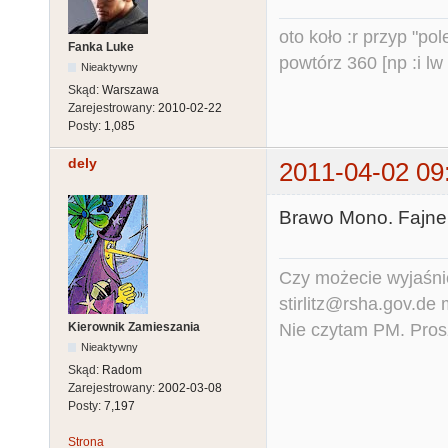
oto koło :r przyp "pole
Fanka Luke
powtórz 360 [np :i lw 
Nieaktywny
Skąd:
Warszawa
Zarejestrowany:
2010-02-22
Posty:
1,085
dely
2011-04-02 09
Brawo Mono. Fajne
Czy możecie wyjaśnić
stirlitz@rsha.gov.de
Nie czytam PM. Pros
Kierownik Zamieszania
Nieaktywny
Skąd:
Radom
Zarejestrowany:
2002-03-08
Posty:
7,197
Strona