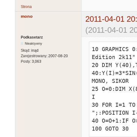
Strona
mono
2011-04-01 20
(2011-04-01 20
Podkasetarz
Nieaktywny
10 GRAPHICS 0
Skąd:
inąd
Zarejestrowany:
2007-08-20
Edition 2k11"

Posty:
3,063
20 DIM Y(40),
40:Y(I)=3*SIN
MONO, SIKOR  
25 O=0:DIM X(
I

30 FOR I=1 TO
";:POSITION I
40 O=O+1:IF O
100 GOTO 30