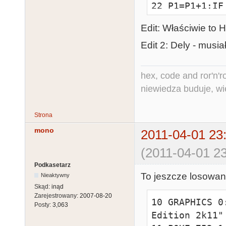
22 P1=P1+1:IF
P2=0

Edit: Właściwie to 
23 GOTO 16

100 GOTO 10:R
Edit 2: Dely - musi
1000 DATA 
143,143,95,14
hex, code and ror'n'ro
,120

niewiedza buduje, wi
1010 DATA 
0,0,0,0,19,20
Strona
0,215,241
mono
2011-04-01 23
(2011-04-01 23
Podkasetarz
To jeszcze losowani
Nieaktywny
Skąd:
inąd
Zarejestrowany:
2007-08-20
10 GRAPHICS 0
Posty:
3,063
Edition 2k11"
