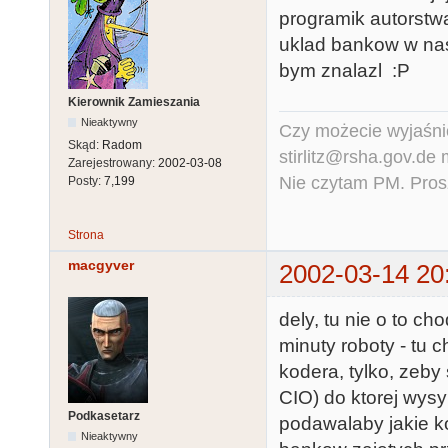
programik autorstw
uklad bankow w nas
bym znalazl :P
Kierownik Zamieszania
Nieaktywny
Czy możecie wyjaśnić
Skąd:
Radom
stirlitz@rsha.gov.de
Zarejestrowany:
2002-03-08
Nie czytam PM. Pros
Posty:
7,199
Strona
macgyver
2002-03-14 20
dely, tu nie o to c
minuty roboty - tu 
kodera, tylko, zeby
CIO) do ktorej wysy
Podkasetarz
podawalaby jakie k
Nieaktywny