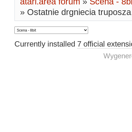
atari.area forum
»
Scena - 8bi
»
Ostatnie drgniecia truposza,
Currently installed
7 official extens
Wygenero