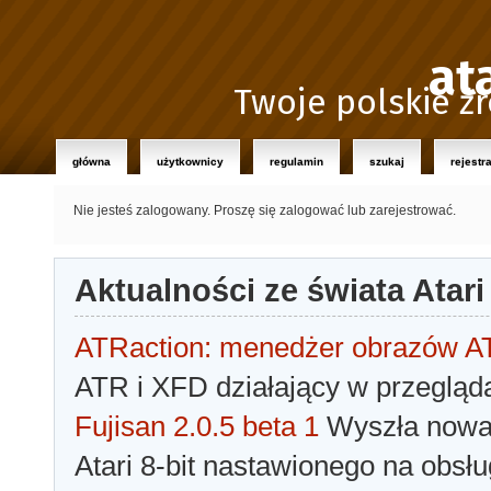
at
Twoje polskie źr
główna
użytkownicy
regulamin
szukaj
rejestr
Nie jesteś zalogowany.
Proszę się zalogować lub zarejestrować.
Aktualności ze świata Atari
ATRaction: menedżer obrazów 
ATR i XFD działający w przegląda
Fujisan 2.0.5 beta 1
Wyszła nowa 
Atari 8-bit nastawionego na obsłu