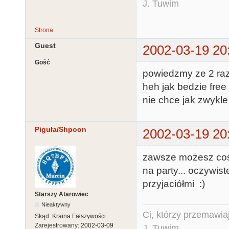
J. Tuwim
Strona
Guest
2002-03-19 20
Gość
powiedzmy ze 2 razy
heh jak bedzie free 
nie chce jak zwykle
Piguła/Shpoon
2002-03-19 20
zawsze możesz coś 
na party... oczywist
przyjaciółmi :)
Starszy Atarowiec
Nieaktywny
Ci, którzy przemawia
Skąd:
Kraina Fałszywości
Zarejestrowany:
2002-03-09
J. Tuwim