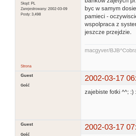
bankow zajetych prz
Skąd:
PL
byc w samym dosie 
Zarejestrowany:
2002-03-09
Posty:
3,498
pamieci - oczywiscie
wspolpraca z syst
jeszcze przejdzie.
macgyver/BJB^Cobr
Strona
Guest
2002-03-17 06
Gość
zajebiste fotki ^^; :) 
Guest
2002-03-17 07
Gość