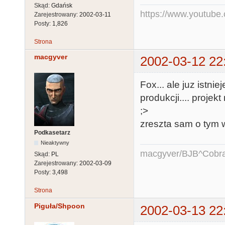
Skąd:
Gdańsk
https://www.youtub
Zarejestrowany:
2002-03-11
Posty:
1,826
Strona
macgyver
2002-03-12 22
Fox... ale juz istnie
produkcji.... projek
;>
zreszta sam o tym 
Podkasetarz
Nieaktywny
macgyver/BJB^Cobr
Skąd:
PL
Zarejestrowany:
2002-03-09
Posty:
3,498
Strona
Piguła/Shpoon
2002-03-13 22