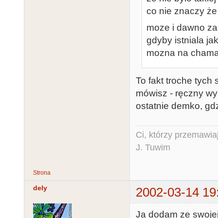
co nie znaczy że 
moze i dawno za
gdyby istniala j
mozna na chama, 
To fakt troche tych
mówisz - ręczny wy
ostatnie demko, gdzi
Ci, którzy przemawia
J. Tuwim
Strona
dely
2002-03-14 19
Ja dodam ze swojej