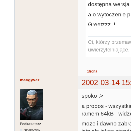
dostępna wersja 
a o wytoczenie pr
Greetzzz !
Ci, którzy przema
uwierzytelniające.
Strona
macgyver
2002-03-14 15
spoko :>
a propos - wszystk
ramem 64kB - widze
moze i dawno zabr
Podkasetarz
Nieaktywny