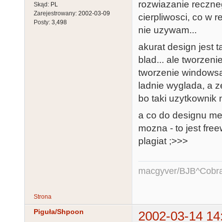
rozwiazanie reczne
Skąd:
PL
Zarejestrowany:
2002-03-09
cierpliwosci, co w 
Posty:
3,498
nie uzywam...
akurat design jest 
blad... ale tworzeni
tworzenie windowsa 
ladnie wyglada, a ze
bo taki uzytkownik 
a co do designu meg
mozna - to jest fre
plagiat ;>>>
macgyver/BJB^Cobr
Strona
Piguła/Shpoon
2002-03-14 14