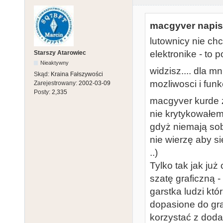
macgyver napisa
lutownicy nie chc
elektronike - to p
Starszy Atarowiec
Nieaktywny
widzisz.... dla m
Skąd:
Kraina Fałszywości
mozliwosci i funk
Zarejestrowany:
2002-03-09
Posty:
2,335
macgyver kurde z
nie krytykowałe
gdyż niemają sob
nie wierzę aby si
..)
Tylko tak jak ju
szatę graficzną -
garstka ludzi któ
dopasione do gra
korzystać z doda