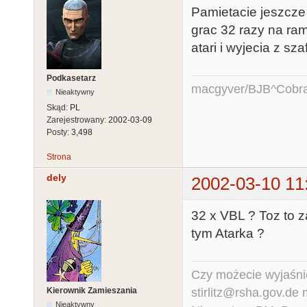
Pamietacie jeszcze
grac 32 razy na ram
atari i wyjecia z sz
Podkasetarz
macgyver/BJB^Cobr
Nieaktywny
Skąd:
PL
Zarejestrowany:
2002-03-09
Posty:
3,498
Strona
dely
2002-03-10 11
32 x VBL ? Toz to z
tym Atarka ?
Czy możecie wyjaśnić
stirlitz@rsha.gov.de
Kierownik Zamieszania
Nieaktywny