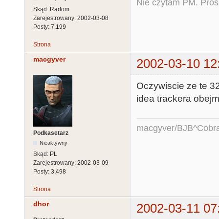
Nie czytam PM. Pros
Skąd:
Radom
Zarejestrowany:
2002-03-08
Posty:
7,199
Strona
macgyver
2002-03-10 12
Oczywiscie ze te 32
idea trackera obejm
macgyver/BJB^Cobr
Podkasetarz
Nieaktywny
Skąd:
PL
Zarejestrowany:
2002-03-09
Posty:
3,498
Strona
dhor
2002-03-11 07