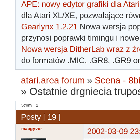
APE: nowy edytor grafiki dla Atari
dla Atari XL/XE, pozwalające rów
Gearlynx 1.2.21
Nowa wersja popu
przynosi poprawki timingu i nowe
Nowa wersja DitherLab wraz z źr
do formatów .MIC, .GR8, .GR9 o
atari.area forum
»
Scena - 8bi
»
Ostatnie drgniecia trupos
Strony
1
Posty [ 19 ]
macgyver
2002-03-09 23