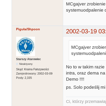
MCgajver zrobienie 
systemuodpalenie do
Piguła/Shpoon
2002-03-19 03
MCgajver zrobieni
systemuodpalenie 
Starszy Atarowiec
Nieaktywny
No to w takim razi
Skąd:
Kraina Fałszywości
intra, oraz dema na
Zarejestrowany:
2002-03-09
Posty:
2,335
Demo !!!!
ps. Solo podeślij m
Ci, którzy przemawia