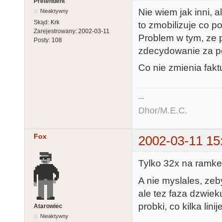
Pretendent
Nie wiem jak inni, 
Nieaktywny
Skąd:
Krk
to zmobilizuje co p
Zarejestrowany:
2002-03-11
Problem w tym, ze p
Posty:
108
zdecydowanie za poz
Co nie zmienia faktu
--
Dhor/M.E.C.
Fox
2002-03-11 15
Tylko 32x na ramke
A nie myslales, zeby
ale tez faza dzwie
probki, co kilka lin
Atarowiec
Nieaktywny