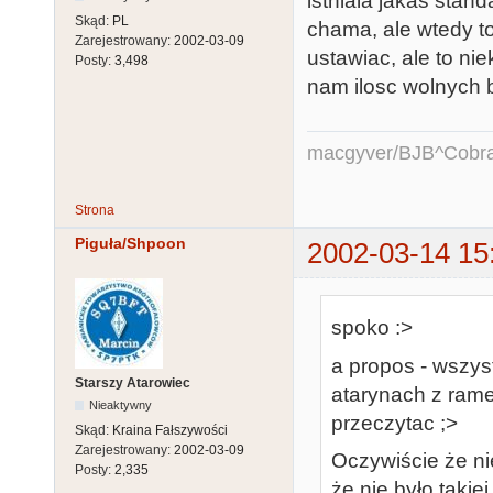
istniala jakas stan
Skąd:
PL
chama, ale wtedy to
Zarejestrowany:
2002-03-09
ustawiac, ale to nie
Posty:
3,498
nam ilosc wolnych 
macgyver/BJB^Cobr
Strona
Piguła/Shpoon
2002-03-14 15
spoko :>
a propos - wszys
Starszy Atarowiec
atarynach z ram
Nieaktywny
przeczytac ;>
Skąd:
Kraina Fałszywości
Zarejestrowany:
2002-03-09
Oczywiście że nie 
Posty:
2,335
że nie było taki