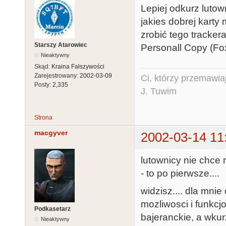
Lepiej odkurz lutow
jakies dobrej karty
zrobić tego trackera
Starszy Atarowiec
Personall Copy (Fox 
Nieaktywny
Skąd:
Kraina Fałszywości
Zarejestrowany:
2002-03-09
Ci, którzy przemawia
Posty:
2,335
J. Tuwim
Strona
macgyver
2002-03-14 11
lutownicy nie chce m
- to po pierwsze....
widzisz.... dla mni
mozliwosci i funkcj
Podkasetarz
bajeranckie, a wkur
Nieaktywny