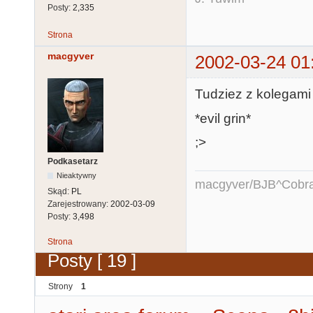
Posty:
2,335
Strona
macgyver
2002-03-24 01
Tudziez z kolegami 
*evil grin*
;>
Podkasetarz
Nieaktywny
macgyver/BJB^Cobr
Skąd:
PL
Zarejestrowany:
2002-03-09
Posty:
3,498
Strona
Posty [ 19 ]
Strony
1