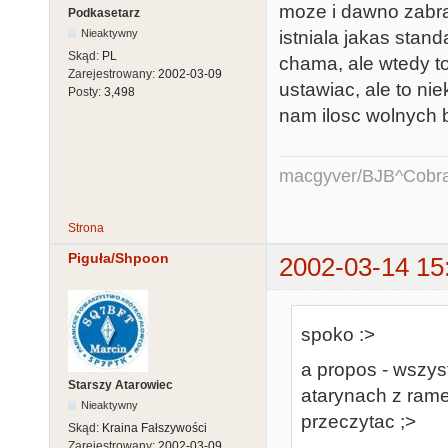
moze i dawno zabr
Podkasetarz
istniala jakas stan
Nieaktywny
Skąd:
PL
chama, ale wtedy to
Zarejestrowany:
2002-03-09
ustawiac, ale to nie
Posty:
3,498
nam ilosc wolnych 
macgyver/BJB^Cobr
Strona
Piguła/Shpoon
2002-03-14 15
spoko :>
a propos - wszys
Starszy Atarowiec
atarynach z ram
Nieaktywny
przeczytac ;>
Skąd:
Kraina Fałszywości
Zarejestrowany:
2002-03-09