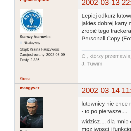
2002-03-13 22
Lepiej odkurz lutow
jakies dobrej karty
zrobić tego trackera
Starszy Atarowiec
Personall Copy (Fox 
Nieaktywny
Skąd:
Kraina Fałszywości
Zarejestrowany:
2002-03-09
Ci, którzy przemawia
Posty:
2,335
J. Tuwim
Strona
macgyver
2002-03-14 11
lutownicy nie chce m
- to po pierwsze....
widzisz.... dla mni
mozliwosci i funkcj