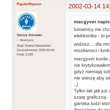
Piguła/Shpoon
2002-03-14 14
macgyver napisa
lutownicy nie chc
elektronike - to p
Starszy Atarowiec
Nieaktywny
widzisz.... dla m
Skąd:
Kraina Fałszywości
mozliwosci i funk
Zarejestrowany:
2002-03-09
Posty:
2,335
macgyver kurde z
nie krytykowałe
gdyż niemają sob
nie wierzę aby si
..)
Tylko tak jak ju
szatę graficzną -
garstka ludzi któ
dopasione do gra