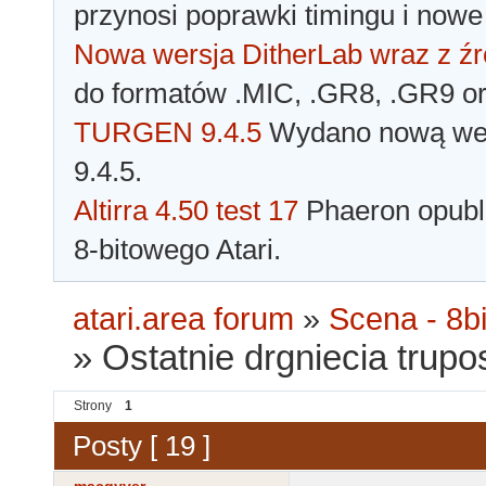
przynosi poprawki timingu i nowe
Nowa wersja DitherLab wraz z źr
do formatów .MIC, .GR8, .GR9 o
TURGEN 9.4.5
Wydano nową wer
9.4.5.
Altirra 4.50 test 17
Phaeron opubli
8-bitowego Atari.
atari.area forum
»
Scena - 8bi
»
Ostatnie drgniecia trupos
Strony
1
Posty [ 19 ]