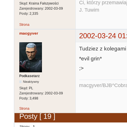
Ci, którzy przemawia
Skąd:
Kraina Fałszywości
Zarejestrowany:
2002-03-09
J. Tuwim
Posty:
2,335
Strona
macgyver
2002-03-24 01
Tudziez z kolegami 
*evil grin*
;>
Podkasetarz
Nieaktywny
macgyver/BJB^Cobr
Skąd:
PL
Zarejestrowany:
2002-03-09
Posty:
3,498
Strona
Posty [ 19 ]
Strony
1