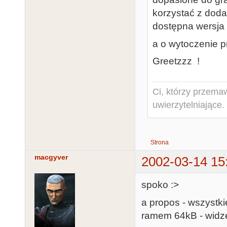
korzystać z doda
dostępna wersja 
a o wytoczenie pr
Greetzzz !
Ci, którzy przema
uwierzytelniające.
Strona
macgyver
2002-03-14 15
spoko :>
a propos - wszystk
ramem 64kB - widze