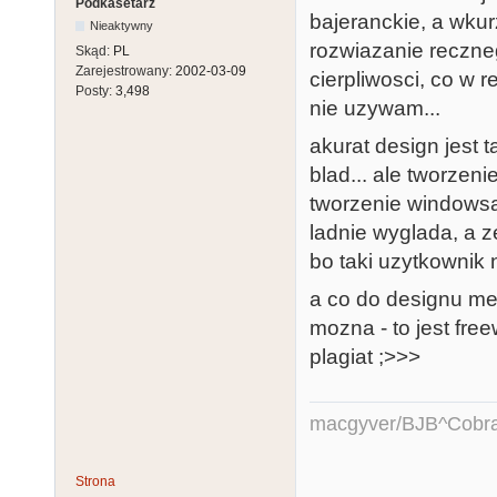
Podkasetarz
bajeranckie, a wkur
Nieaktywny
rozwiazanie reczne
Skąd:
PL
Zarejestrowany:
2002-03-09
cierpliwosci, co w 
Posty:
3,498
nie uzywam...
akurat design jest 
blad... ale tworzeni
tworzenie windowsa 
ladnie wyglada, a ze
bo taki uzytkownik 
a co do designu meg
mozna - to jest fre
plagiat ;>>>
macgyver/BJB^Cobr
Strona