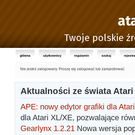
at
Twoje polskie źr
główna
użytkownicy
regulamin
szukaj
rejestr
Nie jesteś zalogowany.
Proszę się zalogować lub zarejestrować.
Aktualności ze świata Atari
APE: nowy edytor grafiki dla Atari
dla Atari XL/XE, pozwalające rów
Gearlynx 1.2.21
Nowa wersja popu