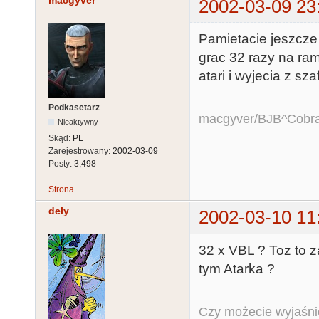
macgyver
2002-03-09 23
Pamietacie jeszcze
grac 32 razy na ram
atari i wyjecia z sz
Podkasetarz
macgyver/BJB^Cobr
Nieaktywny
Skąd:
PL
Zarejestrowany:
2002-03-09
Posty:
3,498
Strona
dely
2002-03-10 11
32 x VBL ? Toz to z
tym Atarka ?
Czy możecie wyjaśnić