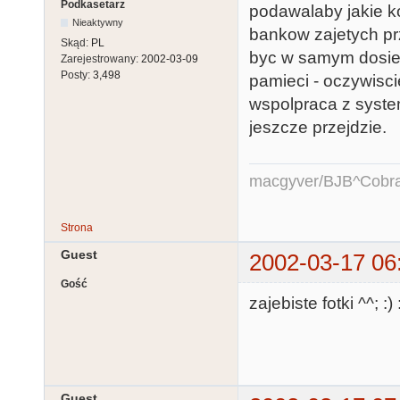
Podkasetarz
podawalaby jakie k
Nieaktywny
bankow zajetych prz
Skąd:
PL
byc w samym dosie 
Zarejestrowany:
2002-03-09
Posty:
3,498
pamieci - oczywiscie
wspolpraca z syst
jeszcze przejdzie.
macgyver/BJB^Cobr
Strona
Guest
2002-03-17 06
Gość
zajebiste fotki ^^; :) 
Guest