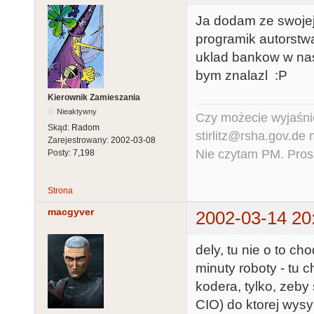
Ja dodam ze swojej
programik autorstw
uklad bankow w nas
bym znalazl :P
Kierownik Zamieszania
Nieaktywny
Czy możecie wyjaśnić
Skąd:
Radom
stirlitz@rsha.gov.de
Zarejestrowany:
2002-03-08
Nie czytam PM. Pros
Posty:
7,198
Strona
macgyver
2002-03-14 20
dely, tu nie o to c
minuty roboty - tu 
kodera, tylko, zeby
CIO) do ktorej wysy