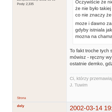
Oczywiście że nie 
Posty:
2,335
że nie było taki
co nie znaczy że 
moze i dawno za
gdyby istniala j
mozna na chama, 
To fakt troche tych
mówisz - ręczny wy
ostatnie demko, gdzi
Ci, którzy przemawia
J. Tuwim
Strona
dely
2002-03-14 19