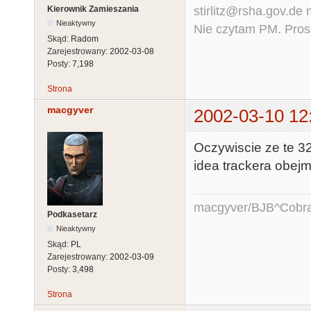
stirlitz@rsha.gov.de
Kierownik Zamieszania
Nieaktywny
Nie czytam PM. Pros
Skąd:
Radom
Zarejestrowany:
2002-03-08
Posty:
7,198
Strona
macgyver
2002-03-10 12
Oczywiscie ze te 32
idea trackera obejm
macgyver/BJB^Cobr
Podkasetarz
Nieaktywny
Skąd:
PL
Zarejestrowany:
2002-03-09
Posty:
3,498
Strona