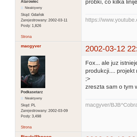
probki, co kilka lin
Atarowiec
Nieaktywny
Skąd:
Gdańsk
https://www.youtub
Zarejestrowany:
2002-03-11
Posty:
1,826
Strona
macgyver
2002-03-12 22
Fox... ale juz istnie
produkcji.... projek
;>
zreszta sam o tym 
Podkasetarz
Nieaktywny
macgyver/BJB^Cobr
Skąd:
PL
Zarejestrowany:
2002-03-09
Posty:
3,498
Strona
Piguła/Shpoon