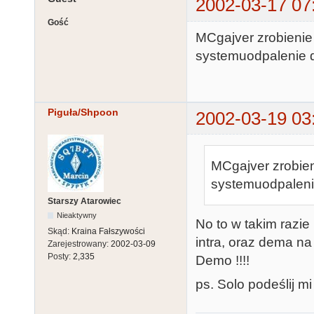
2002-03-17 07
Gość
MCgajver zrobienie 
systemuodpalenie do
Piguła/Shpoon
2002-03-19 03
MCgajver zrobieni
systemuodpalenie 
Starszy Atarowiec
Nieaktywny
No to w takim razi
Skąd:
Kraina Fałszywości
intra, oraz dema na
Zarejestrowany:
2002-03-09
Posty:
2,335
Demo !!!!
ps. Solo podeślij m