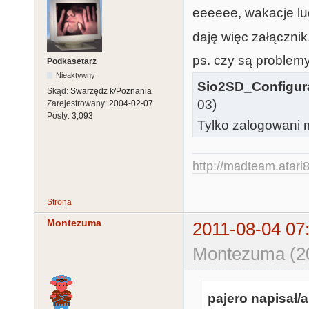
eeeeee, wakacje ludz
daję więc załącznik.
ps. czy są problem
Podkasetarz
Nieaktywny
Sio2SD_Configura
Skąd:
Swarzędz k/Poznania
03)
Zarejestrowany:
2004-02-07
Posty:
3,093
Tylko zalogowani m
http://madteam.atari8
Strona
Montezuma
2011-08-04 07
Montezuma (20
pajero napisał/a