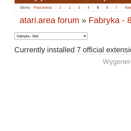
Strony
Poprzednia
1
2
3
4
5
6
7
Nas
atari.area forum
»
Fabryka - 8
Currently installed
7 official extens
Wygenero