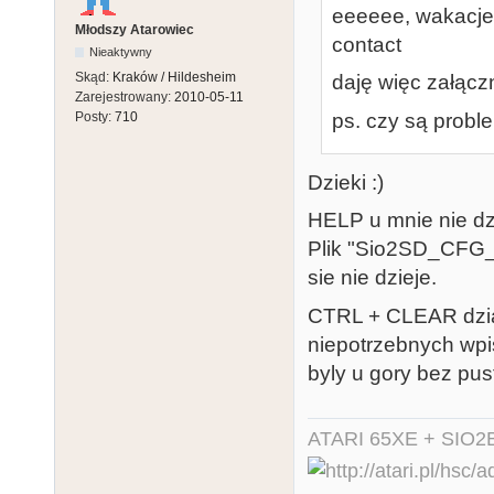
eeeeee, wakacje l
Młodszy Atarowiec
contact
Nieaktywny
Skąd:
Kraków / Hildesheim
daję więc załączni
Zarejestrowany:
2010-05-11
ps. czy są prob
Posty:
710
Dzieki :)
HELP u mnie nie dz
Plik "Sio2SD_CFG_
sie nie dzieje.
CTRL + CLEAR dzial
niepotrzebnych wpi
byly u gory bez pus
ATARI 65XE + SIO2