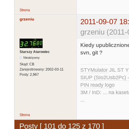
Strona
grzeniu
2011-09-07 18
grzeniu (2011-
Kiedy upublicznion
svn, git ?
Starszy Atarowiec
Nieaktywny
Skąd:
CB
STYMulator
JIL ST Y
Zarejestrowany:
2002-03-11
Posty:
2,967
SIUP (SIo2Usb2Pc) 
PIN ready logo
3M / InD: ... na kase
...
Strona
Posty [ 101 do 125 z 170 ]