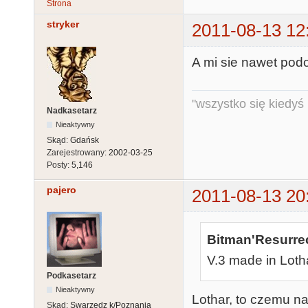
Strona
stryker
2011-08-13 12
A mi sie nawet podo
"wszystko się kiedyś k
Nadkasetarz
Nieaktywny
Skąd:
Gdańsk
Zarejestrowany:
2002-03-25
Posty:
5,146
pajero
2011-08-13 20
Bitman'Resurrec
V.3 made in Lotha
Podkasetarz
Nieaktywny
Lothar, to czemu n
Skąd:
Swarzędz k/Poznania