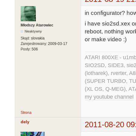
in configurator? how
i have sio2sd.xex on
Młodszy Atarowiec
reboot, nothing work
Nieaktywny
or make video :)
Skąd:
slovakia
Zarejestrowany:
2009-03-17
Posty:
506
ATARI 800XE - u1mb, 
SIO2SD, SIDE3, sio2us
(lotharek), rverter, 
(SUPER TURBO, TURBO
(XL OS, Q-MEG), AT
my youtube channel
Strona
dely
2011-08-20 09