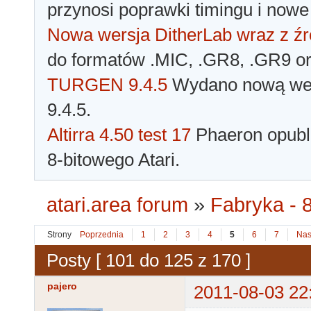
przynosi poprawki timingu i nowe
Nowa wersja DitherLab wraz z źr
do formatów .MIC, .GR8, .GR9 o
TURGEN 9.4.5
Wydano nową wer
9.4.5.
Altirra 4.50 test 17
Phaeron opubli
8-bitowego Atari.
atari.area forum
»
Fabryka - 8
Strony
Poprzednia
1
2
3
4
5
6
7
Nas
Posty [ 101 do 125 z 170 ]
pajero
2011-08-03 22