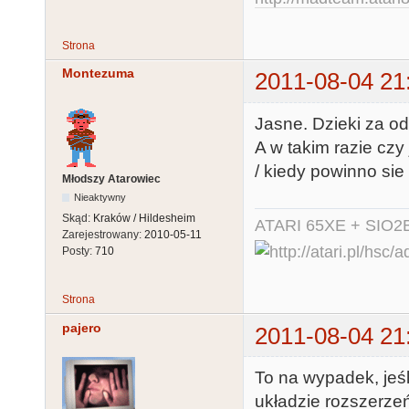
Strona
Montezuma
2011-08-04 21
Jasne. Dzieki za o
A w takim razie czy
/ kiedy powinno si
Młodszy Atarowiec
Nieaktywny
Skąd:
Kraków / Hildesheim
ATARI 65XE + SIO2
Zarejestrowany:
2010-05-11
Posty:
710
Strona
pajero
2011-08-04 21
To na wypadek, jeśl
układzie rozszerzeń