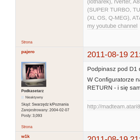
(lotharek), rverter, 
(SUPER TURBO, TURBO
(XL OS, Q-MEG), AT
my youtube channel
Strona
pajero
2011-08-19 21
Podpinasz pod D1 d
W Configuratorze 
RETURN - i się samo
Podkasetarz
Nieaktywny
Skąd:
Swarzędz k/Poznania
http://madteam.atari8
Zarejestrowany:
2004-02-07
Posty:
3,093
Strona
w1k
2011-08-19 21