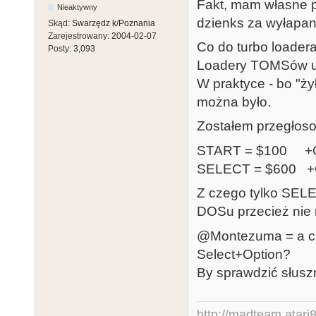
Fakt, mam własne p
Nieaktywny
dzienks za wyłapan
Skąd:
Swarzędz k/Poznania
Zarejestrowany:
2004-02-07
Co do turbo loadera.
Posty:
3,093
Loadery TOMSów u
W praktyce - bo "ż
można było.
Zostałem przegłoso
START = $100 +
SELECT = $600 
Z czego tylko SEL
DOSu przecież nie
@Montezuma = a czy
Select+Option?
By sprawdzić słuszno
http://madteam.atari8