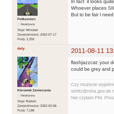
In fact it looks qui
Whoever places SIO2SD
But to be fair I nee
Podkasetarz
Nieaktywny
Skąd:
Wrocław
Zarejestrowany:
2002-07-17
Posty:
3,356
dely
2011-08-11 13
flashjazzcat: your d
could be grey and pl
Czy możecie wyjaśnić
stirlitz@rsha.gov.de
Kierownik Zamieszania
Nieaktywny
Nie czytam PM. Pros
Skąd:
Radom
Zarejestrowany:
2002-03-08
Posty:
7,198