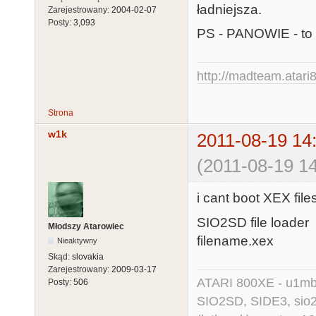
ładniejsza.
Zarejestrowany:
2004-02-07
Posty:
3,093
PS - PANOWIE - to
http://madteam.atari8
Strona
w1k
2011-08-19 14
(2011-08-19 14
i cant boot XEX file
SIO2SD file loader
Młodszy Atarowiec
filename.xex
Nieaktywny
Skąd:
slovakia
Zarejestrowany:
2009-03-17
ATARI 800XE - u1mb, 
Posty:
506
SIO2SD, SIDE3, sio2us