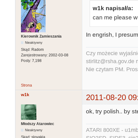
w1k napisał/a:
can me please wri
In engrish, I presu
Kierownik Zamieszania
Nieaktywny
Skąd:
Radom
Czy możecie wyjaśnić
Zarejestrowany:
2002-03-08
stirlitz@rsha.gov.de
Posty:
7,198
Nie czytam PM. Pros
Strona
w1k
2011-08-20 09
ok, try polish.. by s
Młodszy Atarowiec
ATARI 800XE - u1mb, 
Nieaktywny
Skąd:
slovakia