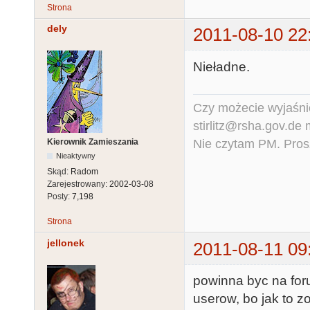
Strona
dely
2011-08-10 22
Nieładne.
Czy możecie wyjaśnić
stirlitz@rsha.gov.de
Nie czytam PM. Pros
Kierownik Zamieszania
Nieaktywny
Skąd:
Radom
Zarejestrowany:
2002-03-08
Posty:
7,198
Strona
jellonek
2011-08-11 09
powinna byc na for
userow, bo jak to z