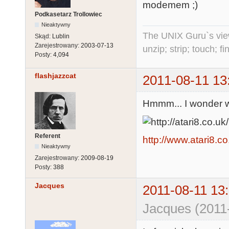
modemem ;)
Podkasetarz Trollowiec
Nieaktywny
The UNIX Guru`s vie
Skąd:
Lublin
Zarejestrowany:
2003-07-13
unzip; strip; touch; 
Posty:
4,094
flashjazzcat
2011-08-11 13
Hmmm... I wonder wh
Referent
http://www.atari8.co
Nieaktywny
Zarejestrowany:
2009-08-19
Posty:
388
Jacques
2011-08-11 13
Jacques (2011