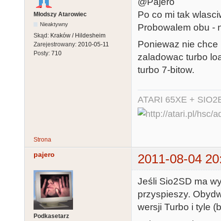
@Pajero
Po co mi tak wlasc
Młodszy Atarowiec
Nieaktywny
Probowalem obu - ni
Skąd:
Kraków / Hildesheim
Poniewaz nie chce m
Zarejestrowany:
2010-05-11
Posty:
710
zaladowac turbo loa
turbo 7-bitow.
ATARI 65XE + SIO2
Strona
pajero
2011-08-04 20
Jeśli Sio2SD ma wył
przyspieszy. Obydw
wersji Turbo i tyle
Podkasetarz