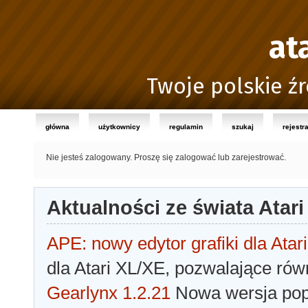
at
Twoje polskie źr
główna
użytkownicy
regulamin
szukaj
rejestr
Nie jesteś zalogowany.
Proszę się zalogować lub zarejestrować.
Aktualności ze świata Atari
APE: nowy edytor grafiki dla Atari
dla Atari XL/XE, pozwalające rów
Gearlynx 1.2.21
Nowa wersja popu