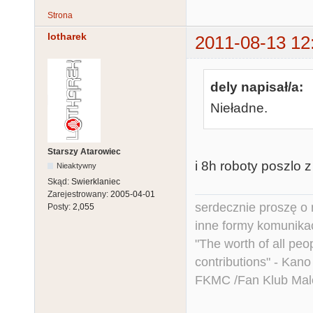
Strona
lotharek
2011-08-13 12
dely napisał/a:
Nieładne.
Starszy Atarowiec
i 8h roboty poszlo 
Nieaktywny
Skąd:
Swierklaniec
Zarejestrowany:
2005-04-01
serdecznie proszę o
Posty:
2,055
inne formy komunikac
"The worth of all peo
contributions" - Kano
FKMC /Fan Klub Mal