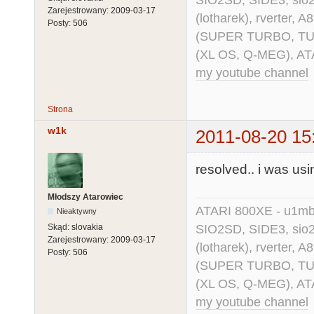
SIO2SD, SIDE3, sio2us
Zarejestrowany:
2009-03-17
(lotharek), rverter, 
Posty:
506
(SUPER TURBO, TURBO
(XL OS, Q-MEG), AT
my youtube channel
Strona
w1k
2011-08-20 15
resolved.. i was usi
Młodszy Atarowiec
ATARI 800XE - u1mb, 
Nieaktywny
SIO2SD, SIDE3, sio2us
Skąd:
slovakia
Zarejestrowany:
2009-03-17
(lotharek), rverter, 
Posty:
506
(SUPER TURBO, TURBO
(XL OS, Q-MEG), AT
my youtube channel