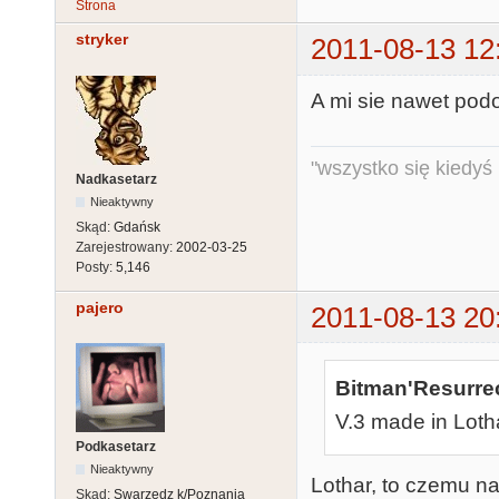
Strona
stryker
2011-08-13 12
A mi sie nawet podo
"wszystko się kiedyś k
Nadkasetarz
Nieaktywny
Skąd:
Gdańsk
Zarejestrowany:
2002-03-25
Posty:
5,146
pajero
2011-08-13 20
Bitman'Resurrec
V.3 made in Lotha
Podkasetarz
Nieaktywny
Lothar, to czemu n
Skąd:
Swarzędz k/Poznania