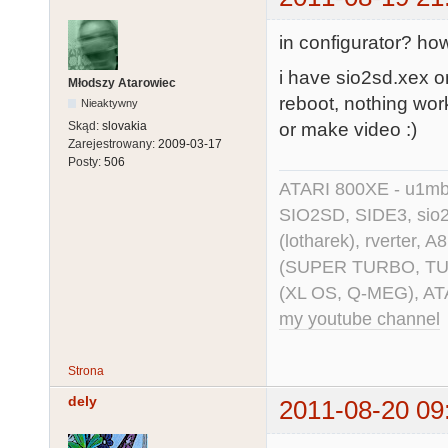
in configurator? how
i have sio2sd.xex on
Młodszy Atarowiec
reboot, nothing work
Nieaktywny
or make video :)
Skąd:
slovakia
Zarejestrowany:
2009-03-17
Posty:
506
ATARI 800XE - u1mb, 
SIO2SD, SIDE3, sio2us
(lotharek), rverter, 
(SUPER TURBO, TURBO
(XL OS, Q-MEG), AT
my youtube channel
Strona
dely
2011-08-20 09