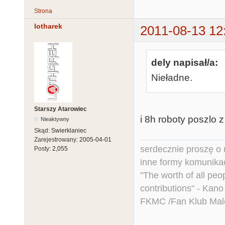
Strona
lotharek
2011-08-13 12
dely napisał/a:
Nieładne.
Starszy Atarowiec
i 8h roboty poszlo 
Nieaktywny
Skąd:
Swierklaniec
Zarejestrowany:
2005-04-01
serdecznie proszę o
Posty:
2,055
inne formy komunikac
"The worth of all peo
contributions" - Kano
FKMC /Fan Klub Mal