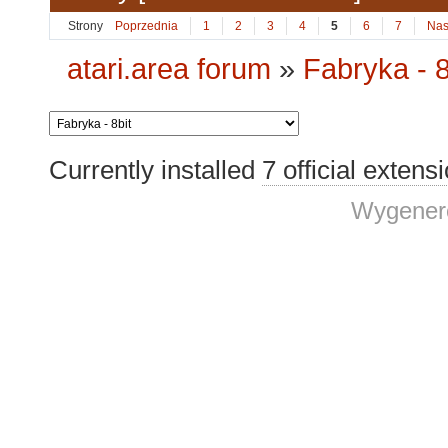
Strony
Poprzednia
1
2
3
4
5
6
7
Nas
atari.area forum
»
Fabryka - 8
Currently installed
7 official extens
Wygenero