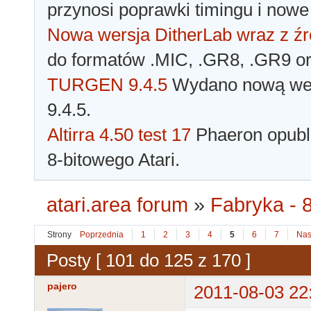
przynosi poprawki timingu i nowe
Nowa wersja DitherLab wraz z źr
do formatów .MIC, .GR8, .GR9 o
TURGEN 9.4.5
Wydano nową wer
9.4.5.
Altirra 4.50 test 17
Phaeron opubli
8-bitowego Atari.
atari.area forum
»
Fabryka - 8
Strony
Poprzednia
1
2
3
4
5
6
7
Nas
Posty [ 101 do 125 z 170 ]
pajero
2011-08-03 22