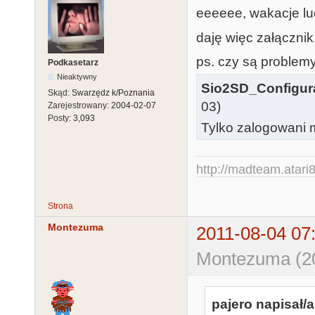
eeeeee, wakacje ludz
daję więc załącznik.
ps. czy są problem
Podkasetarz
Nieaktywny
Sio2SD_Configura
Skąd:
Swarzędz k/Poznania
03)
Zarejestrowany:
2004-02-07
Posty:
3,093
Tylko zalogowani m
http://madteam.atari8
Strona
Montezuma
2011-08-04 07
Montezuma (20
pajero napisał/a