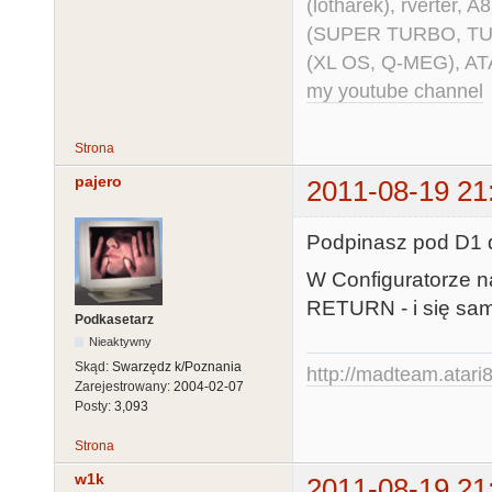
(lotharek), rverter, 
(SUPER TURBO, TURBO
(XL OS, Q-MEG), AT
my youtube channel
Strona
pajero
2011-08-19 21
Podpinasz pod D1 d
W Configuratorze 
RETURN - i się samo
Podkasetarz
Nieaktywny
Skąd:
Swarzędz k/Poznania
http://madteam.atari8
Zarejestrowany:
2004-02-07
Posty:
3,093
Strona
w1k
2011-08-19 21