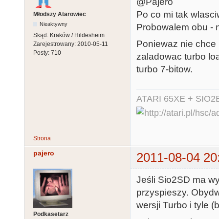
@Pajero
Po co mi tak wlasc
Młodszy Atarowiec
Nieaktywny
Probowalem obu - ni
Skąd:
Kraków / Hildesheim
Poniewaz nie chce m
Zarejestrowany:
2010-05-11
Posty:
710
zaladowac turbo loa
turbo 7-bitow.
ATARI 65XE + SIO2
Strona
pajero
2011-08-04 20
Jeśli Sio2SD ma wył
przyspieszy. Obydw
wersji Turbo i tyle
Podkasetarz