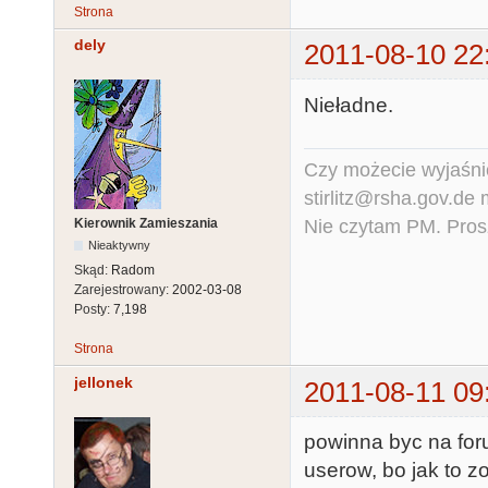
Strona
dely
2011-08-10 22
Nieładne.
Czy możecie wyjaśnić
stirlitz@rsha.gov.de
Nie czytam PM. Pros
Kierownik Zamieszania
Nieaktywny
Skąd:
Radom
Zarejestrowany:
2002-03-08
Posty:
7,198
Strona
jellonek
2011-08-11 09
powinna byc na for
userow, bo jak to z