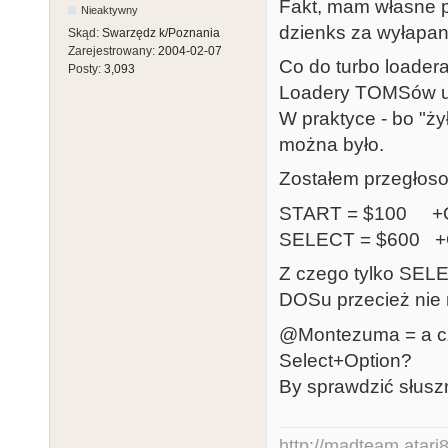
Fakt, mam własne p
Nieaktywny
dzienks za wyłapan
Skąd:
Swarzędz k/Poznania
Zarejestrowany:
2004-02-07
Co do turbo loadera.
Posty:
3,093
Loadery TOMSów u
W praktyce - bo "ż
można było.
Zostałem przegłoso
START = $100 +
SELECT = $600 
Z czego tylko SEL
DOSu przecież nie
@Montezuma = a czy
Select+Option?
By sprawdzić słuszno
http://madteam.atari8