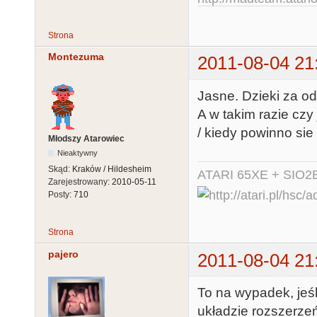
Strona
Montezuma
2011-08-04 21
Jasne. Dzieki za o
A w takim razie czy
/ kiedy powinno si
Młodszy Atarowiec
Nieaktywny
Skąd:
Kraków / Hildesheim
ATARI 65XE + SIO2
Zarejestrowany:
2010-05-11
Posty:
710
Strona
pajero
2011-08-04 21
To na wypadek, jeśl
układzie rozszerzeń