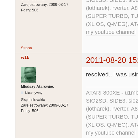
SIO2SD, SIDE3, sio2us
Zarejestrowany:
2009-03-17
(lotharek), rverter, 
Posty:
506
(SUPER TURBO, TURBO
(XL OS, Q-MEG), AT
my youtube channel
Strona
w1k
2011-08-20 15
resolved.. i was usi
Młodszy Atarowiec
ATARI 800XE - u1mb, 
Nieaktywny
SIO2SD, SIDE3, sio2us
Skąd:
slovakia
Zarejestrowany:
2009-03-17
(lotharek), rverter, 
Posty:
506
(SUPER TURBO, TURBO
(XL OS, Q-MEG), AT
my youtube channel