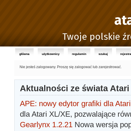
at
Twoje polskie źr
główna
użytkownicy
regulamin
szukaj
rejestr
Nie jesteś zalogowany.
Proszę się zalogować lub zarejestrować.
Aktualności ze świata Atari
APE: nowy edytor grafiki dla Atari
dla Atari XL/XE, pozwalające rów
Gearlynx 1.2.21
Nowa wersja popu