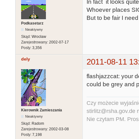
In fact it looks qui
Whoever places SIO2SD
But to be fair I nee
Podkasetarz
Nieaktywny
Skąd:
Wrocław
Zarejestrowany:
2002-07-17
Posty:
3,356
dely
2011-08-11 13
flashjazzcat: your d
could be grey and pl
Czy możecie wyjaśnić
stirlitz@rsha.gov.de
Kierownik Zamieszania
Nieaktywny
Nie czytam PM. Pros
Skąd:
Radom
Zarejestrowany:
2002-03-08
Posty:
7,198