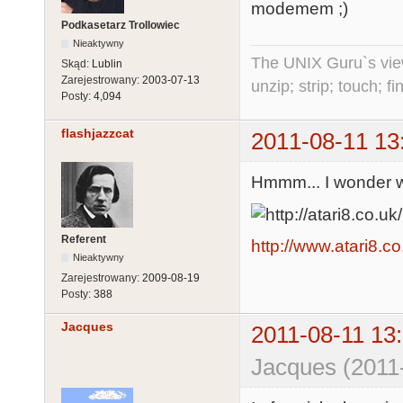
modemem ;)
Podkasetarz Trollowiec
Nieaktywny
The UNIX Guru`s vie
Skąd:
Lublin
Zarejestrowany:
2003-07-13
unzip; strip; touch; 
Posty:
4,094
flashjazzcat
2011-08-11 13
Hmmm... I wonder wh
Referent
http://www.atari8.co
Nieaktywny
Zarejestrowany:
2009-08-19
Posty:
388
Jacques
2011-08-11 13
Jacques (2011