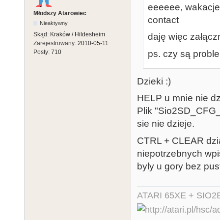
eeeeee, wakacje l
Młodszy Atarowiec
contact
Nieaktywny
Skąd:
Kraków / Hildesheim
daję więc załączni
Zarejestrowany:
2010-05-11
ps. czy są prob
Posty:
710
Dzieki :)
HELP u mnie nie dz
Plik "Sio2SD_CFG_
sie nie dzieje.
CTRL + CLEAR dzial
niepotrzebnych wpi
byly u gory bez pus
ATARI 65XE + SIO2