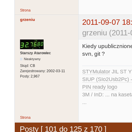
Strona
grzeniu
2011-09-07 18
grzeniu (2011-
Kiedy upublicznion
svn, git ?
Starszy Atarowiec
Nieaktywny
Skąd:
CB
STYMulator
JIL ST Y
Zarejestrowany:
2002-03-11
Posty:
2,967
SIUP (SIo2Usb2Pc) 
PIN ready logo
3M / InD: ... na kase
...
Strona
Posty [ 101 do 125 z 170 ]