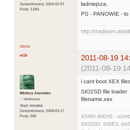
ładniejsza.
Zarejestrowany:
2004-02-07
Posty:
3,093
PS - PANOWIE - to
http://madteam.atari8
Strona
w1k
2011-08-19 14
(2011-08-19 14
i cant boot XEX file
SIO2SD file loader
Młodszy Atarowiec
filename.xex
Nieaktywny
Skąd:
slovakia
Zarejestrowany:
2009-03-17
ATARI 800XE - u1mb, 
Posty:
506
SIO2SD, SIDE3, sio2us