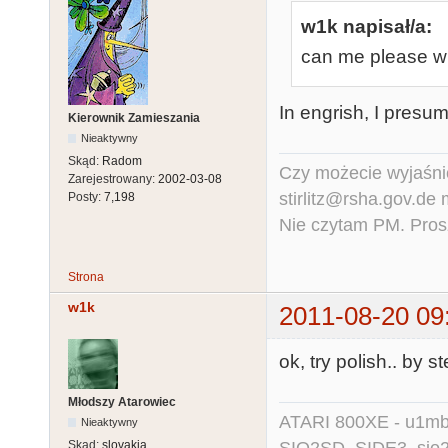
w1k napisał/a:
can me please wri
In engrish, I presu
Kierownik Zamieszania
Nieaktywny
Skąd:
Radom
Czy możecie wyjaśnić
Zarejestrowany:
2002-03-08
stirlitz@rsha.gov.de
Posty:
7,198
Nie czytam PM. Pros
Strona
w1k
2011-08-20 09
ok, try polish.. by s
Młodszy Atarowiec
ATARI 800XE - u1mb, 
Nieaktywny
Skąd:
slovakia