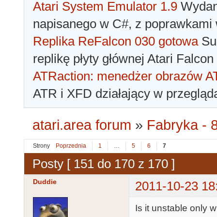
Atari System Emulator 1.9
Wydano
napisanego w C#, z poprawkami w
Replika ReFalcon 030 gotowa
Sua
replikę płyty głównej Atari Falcon
ATRaction: menedżer obrazów 
ATR i XFD działający w przegląda
atari.area forum
»
Fabryka - 8
Strony
Poprzednia
1
…
5
6
7
Posty [ 151 do 170 z 170 ]
Duddie
2011-10-23 18
Is it unstable only