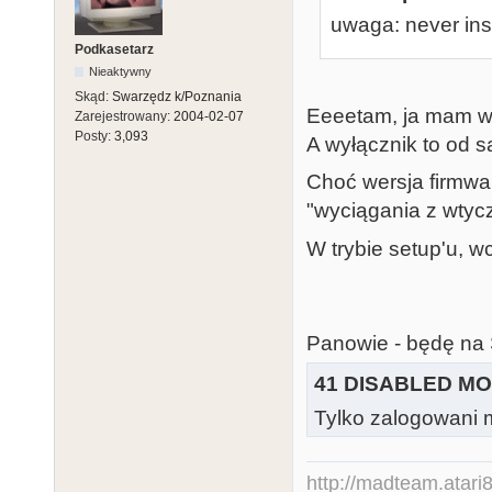
uwaga: never inst
Podkasetarz
Nieaktywny
Skąd:
Swarzędz k/Poznania
Eeeetam, ja mam wb
Zarejestrowany:
2004-02-07
Posty:
3,093
A wyłącznik to od 
Choć wersja firmw
"wyciągania z wtycz
W trybie setup'u,
Panowie - będę na S
41 DISABLED MO
Tylko zalogowani m
http://madteam.atari8