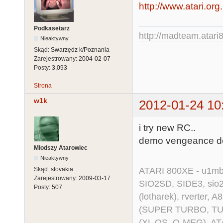
http://www.atari.or
            ldi        xh,high(Menu_Buffer)

.endmacro

            sts        Display_Start,xl

.macro       
Podkasetarz
            sts        Display_Start+1,xh

http://madteam.atari8
            sbi        PORTA,EN_S

Nieaktywny
            ldi        xl,30

.endmacro

Skąd:
Swarzędz k/Poznania
            sts        Lines,xl

Zarejestrowany:
2004-02-07
.macro       
Posty:
3,093
            rcall    Horizontal_Line

            cbi        PORTA,EN_S

            rjmp    Video_Engine_End2

Strona
.endmacro

.macro        
w1k
2012-01-24 10
            sbi        PORTC,QMEG

Video_Engine_
.endmacro

i try new RC..
            sts        Line_Counter,zero

.macro       
demo vengeance do
            sts        Line_Counter+1,zero

Młodszy Atarowiec
            cbi        PORTC,QMEG

Nieaktywny
            rjmp    Video_Engine_End2

.endmacro

ATARI 800XE - u1mb, 
Skąd:
slovakia
.macro        
Zarejestrowany:
2009-03-17
SIO2SD, SIDE3, sio2us
Video_Engine_S
Posty:
507
            sbi        PORTC,MEMORY

(lotharek), rverter, 
            sbis    PIND,3

.endmacro

(SUPER TURBO, TURBO
            rjmp    Video_Engine_Sync1

.macro        
(XL OS, Q-MEG), AT