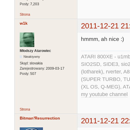
Posty:
7,203
Strona
w1k
2011-12-21 21
hmmm, ah nice :)
Młodszy Atarowiec
ATARI 800XE - u1mb, 
Nieaktywny
SIO2SD, SIDE3, sio2us
Skąd:
slovakia
Zarejestrowany:
2009-03-17
(lotharek), rverter, 
Posty:
507
(SUPER TURBO, TURBO
(XL OS, Q-MEG), AT
my youtube channel
Strona
Bitman'Resurrection
2011-12-21 22