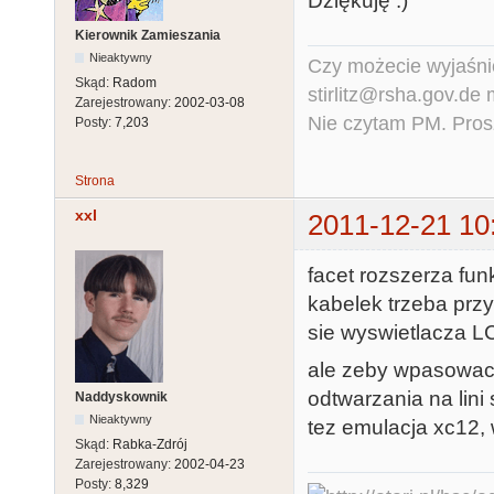
Dziękuję :)
Kierownik Zamieszania
Nieaktywny
Czy możecie wyjaśnić
Skąd:
Radom
stirlitz@rsha.gov.de
Zarejestrowany:
2002-03-08
Nie czytam PM. Pros
Posty:
7,203
Strona
xxl
2011-12-21 10
facet rozszerza fun
kabelek trzeba prz
sie wyswietlacza L
ale zeby wpasowac 
odtwarzania na lini
Naddyskownik
Nieaktywny
tez emulacja xc12,
Skąd:
Rabka-Zdrój
Zarejestrowany:
2002-04-23
Posty:
8,329