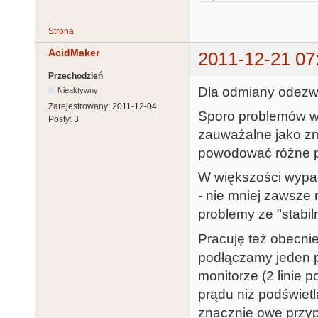
Strona
AcidMaker
2011-12-21 07
Przechodzień
Dla odmiany odezwie
Nieaktywny
Zarejestrowany:
2011-12-04
Sporo problemów wy
Posty:
3
zauważalne jako zm
powodować różne pr
W większości wypa
- nie mniej zawsze
problemy ze "stabil
Pracuję też obecn
podłączamy jeden 
monitorze (2 linie
prądu niż podświet
znacznie owe przyp