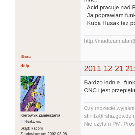
Acid pracuje nad R
Ja poprawiam funkc
Kuba Husak też p
http://madteam.atari8
Strona
dely
2011-12-21 21
Bardzo ładnie i fun
CNC i jest przepięk
Czy możecie wyjaśnić
stirlitz@rsha.gov.de
Kierownik Zamieszania
Nieaktywny
Nie czytam PM. Pros
Skąd:
Radom
Zarejestrowany:
2002-03-08