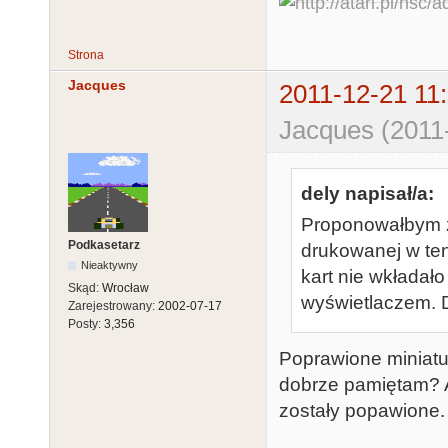
Strona
Jacques
2011-12-21 11
Jacques (2011
dely napisał/a:
Proponowałbym z
Podkasetarz
drukowanej w ten
Nieaktywny
kart nie wkładało 
Skąd:
Wrocław
wyświetlaczem. D
Zarejestrowany:
2002-07-17
Posty:
3,356
Poprawione miniatur
dobrze pamiętam? A
zostały popawione.