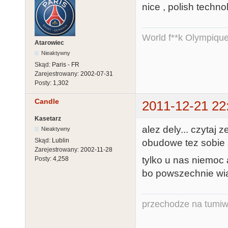
nice , polish tech
World f**k Olympique
Atarowiec
Nieaktywny
Skąd:
Paris - FR
Zarejestrowany:
2002-07-31
Posty:
1,302
Candle
2011-12-21 22
Kasetarz
alez dely... czytaj 
Nieaktywny
Skąd:
Lublin
obudowe tez sobie z
Zarejestrowany:
2002-11-28
tylko u nas niemoc
Posty:
4,258
bo powszechnie wia
przechodze na tumiw