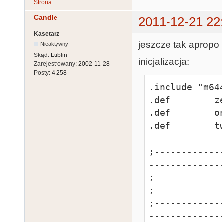
Strona
Candle
2011-12-21 22
Kasetarz
jeszcze tak apropo 
Nieaktywny
Skąd:
Lublin
inicjalizacja:
Zarejestrowany:
2002-11-28
Posty:
4,258
.include "m644
.def        z
.def        o
.def        t
;------------
-------------
;                     
;

;------------
-------------