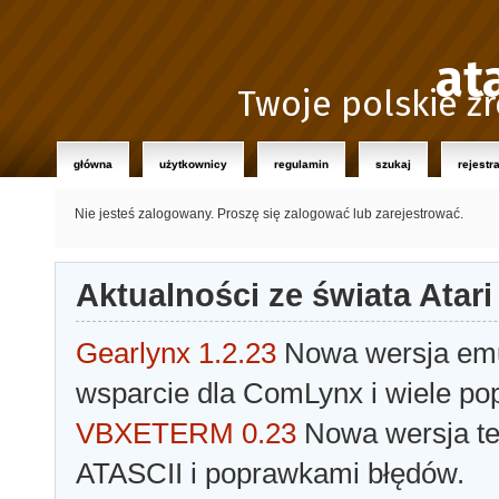
at
Twoje polskie źr
główna
użytkownicy
regulamin
szukaj
rejestr
Nie jesteś zalogowany.
Proszę się zalogować lub zarejestrować.
Aktualności ze świata Atari
Gearlynx 1.2.23
Nowa wersja emul
wsparcie dla ComLynx i wiele po
VBXETERM 0.23
Nowa wersja t
ATASCII i poprawkami błędów.