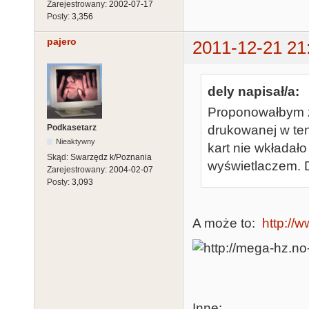
Zarejestrowany:
2002-07-17
Posty:
3,356
pajero
2011-12-21 21
dely napisał/a:
Proponowałbym z
Podkasetarz
drukowanej w ten
Nieaktywny
kart nie wkładało 
Skąd:
Swarzędz k/Poznania
wyświetlaczem. D
Zarejestrowany:
2004-02-07
Posty:
3,093
A może to:
http://w
Inne: