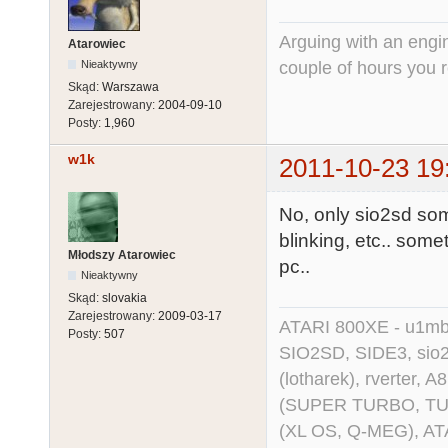
Arguing with an engine
Atarowiec
couple of hours you rea
Nieaktywny
Skąd:
Warszawa
Zarejestrowany:
2004-09-10
Posty:
1,960
w1k
2011-10-23 19
No, only sio2sd some
blinking, etc.. some
Młodszy Atarowiec
pc..
Nieaktywny
Skąd:
slovakia
Zarejestrowany:
2009-03-17
ATARI 800XE - u1mb, 
Posty:
507
SIO2SD, SIDE3, sio2us
(lotharek), rverter, 
(SUPER TURBO, TURBO
(XL OS, Q-MEG), AT