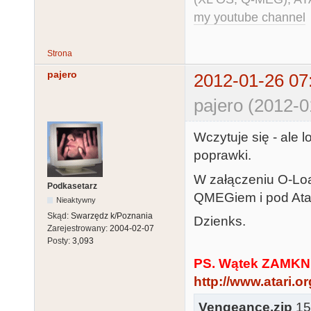
            rjmp    Video_Engine_End2

            cbi        PORTC,MEMORY

my youtube channel
Video_Engine_S
.endmacro

;            
.macro        
Strona
            sbis    PIND,3

            sbi        PORTA,SS_MODE

pajero
            rjmp    Video_Engine_Vertical_Blank

2012-01-26 07
.endmacro

Video_Engine_E
.macro        
pajero (2012-0
            pop        zl

            cbi        PORTA,SS_MODE

            pop        zh

.endmacro

Wczytuje się - ale 
            pop        xl

poprawki.
            pop        xh

;------------
W załączeniu O-Loa
            pop        r20

Podkasetarz
-------------
QMEGiem i pod Ata
Nieaktywny
            pop        r19

;                     
Skąd:
Swarzędz k/Poznania
Dzienks.
            pop        r18

;

Zarejestrowany:
2004-02-07
            pop        r17

Posty:
3,093
;------------
            pop        r16

PS. Wątek ZAMKNI
-------------
            out        SREG,r16

http://www.atari.o
            pop        r16

.cseg

Vengeance.zip
158