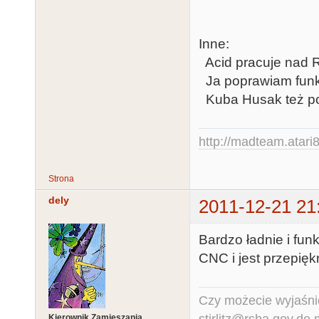
Inne:
Acid pracuje nad R
Ja poprawiam funkc
Kuba Husak też p
http://madteam.atari8
Strona
dely
2011-12-21 21
Bardzo ładnie i fun
CNC i jest przepięk
Czy możecie wyjaśnić
Kierownik Zamieszania