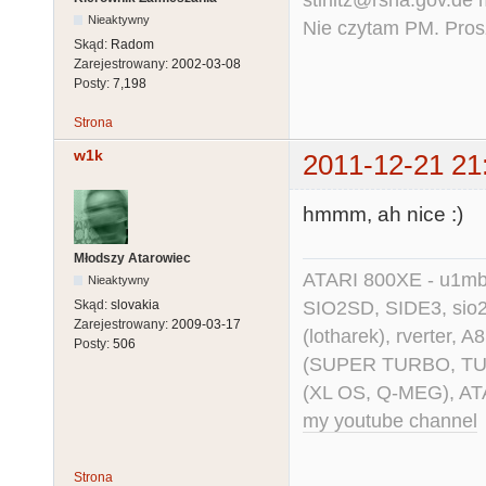
stirlitz@rsha.gov.de
Nieaktywny
Nie czytam PM. Pros
Skąd:
Radom
Zarejestrowany:
2002-03-08
Posty:
7,198
Strona
w1k
2011-12-21 21
hmmm, ah nice :)
Młodszy Atarowiec
ATARI 800XE - u1mb, 
Nieaktywny
SIO2SD, SIDE3, sio2us
Skąd:
slovakia
Zarejestrowany:
2009-03-17
(lotharek), rverter, 
Posty:
506
(SUPER TURBO, TURBO
(XL OS, Q-MEG), AT
my youtube channel
Strona