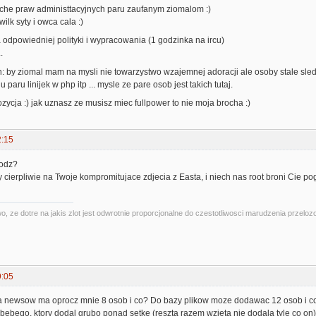
oche praw administtacyjnych paru zaufanym ziomalom :)
wilk syty i owca cala :)
 odpowiedniej polityki i wypracowania (1 godzinka na ircu)
.
h: by ziomal mam na mysli nie towarzystwo wzajemnej adoracji ale osoby stale sle
paru linijek w php itp ... mysle ze pare osob jest takich tutaj.
ozycja :) jak uznasz ze musisz miec fullpower to nie moja brocha :)
2:15
wodz?
ierpliwie na Twoje kompromitujace zdjecia z Easta, i niech nas root broni Cie po
 ze dotre na jakis zlot jest odwrotnie proporcjonalne do czestotliwosci marudzenia przeloz
9:05
newsow ma oprocz mnie 8 osob i co? Do bazy plikow moze dodawac 12 osob i co?
 bebego, ktory dodal grubo ponad setke (reszta razem wzieta nie dodala tyle co on)