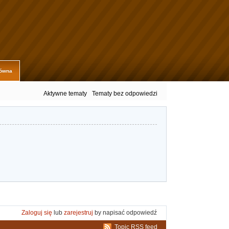
łówna
Aktywne tematy
Tematy bez odpowiedzi
Zaloguj się
lub
zarejestruj
by napisać odpowiedź
Topic RSS feed