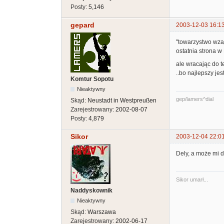
Posty:
5,146
gepard
2003-12-03 16:1
"towarzystwo wzaj
ostatnia strona w
ale wracając do t
..bo najlepszy je
Komtur Sopotu
Nieaktywny
gep/lamers^dial
Skąd:
Neustadt in Westpreußen
Zarejestrowany:
2002-08-07
Posty:
4,879
Sikor
2003-12-04 22:0
Dely, a może mi d
Sikor umarł...
Naddyskownik
Nieaktywny
Skąd:
Warszawa
Zarejestrowany:
2002-06-17