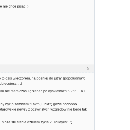
e nie chce pisac :)
5
ie to dzis wieczorem, najpozniej do jutra" (popoludnia?)
iecujesz... :)
lko nie mam czasu grzebac po dyskietkach 5.25" ... a i
 aby byc pisemkiem "Fakt" (Fuckt?) gdzie podobno
c atarowskie newsy z oczywistych wzgledow nie bede tak
. Moze sie stanie dzielem zycia ? :rolleyes: :)