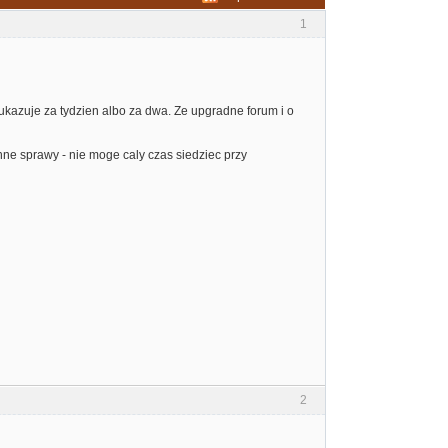
1
ukazuje za tydzien albo za dwa. Ze upgradne forum i o
nne sprawy - nie moge caly czas siedziec przy
2