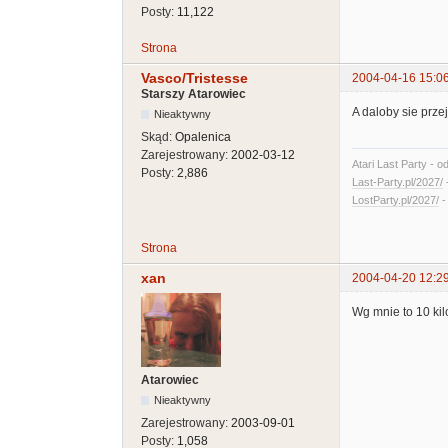
Posty:
11,122
Strona
Vasco/Tristesse
2004-04-16 15:0
Starszy Atarowiec
A daloby sie prze
Nieaktywny
Skąd:
Opalenica
Zarejestrowany:
2002-03-12
Atari Last Party - o
Posty:
2,886
Last-Party.pl/2027/
LostParty.pl/2027/
Strona
xan
2004-04-20 12:2
Wg mnie to 10 kilo
Atarowiec
Nieaktywny
Zarejestrowany:
2003-09-01
Posty:
1,058