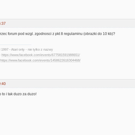
6:37
jrzec forum pod wzgl. zgodnosci z pkt 8 regulaminu (obrazki do 10 kb)?
d 1997 - Atari only - nie tylko z nazwy
-
https://www.facebook.com/events/677581591988651/
-
https://www.facebook.com/events/1458622616304468/
9:40
 to i tak duzo za duzo!