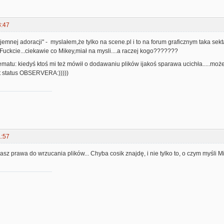
3:47
emnej adoracji" - myslałem,że tylko na scene.pl i to na forum graficznym taka sekta
 Fuckcie...ciekawie co Mikey,miał na mysli....a raczej kogo???????
ematu: kiedyś ktoś mi też mówił o dodawaniu plików ijakoś sparawa ucichła.....może t
st status OBSERVERA:)))))
1:57
asz prawa do wrzucania plików... Chyba cosik znajdę, i nie tylko to, o czym myśli Mi