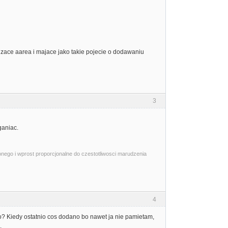
dzace aarea i majace jako takie pojecie o dodawaniu
3
ganiac.
onego i wprost proporcjonalne do czestotliwosci marudzenia
4
 Kiedy ostatnio cos dodano bo nawet ja nie pamietam,
.