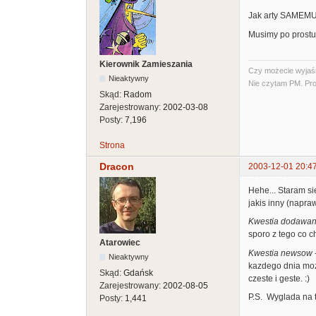
Jak arty SAMEMU d
Musimy po prostu 
Kierownik Zamieszania
Czy możecie wyjaśni
Nieaktywny
Nie czytam PM. Pro
Skąd:
Radom
Zarejestrowany:
2002-03-08
Posty:
7,196
Strona
Dracon
2003-12-01 20:4
Hehe... Staram si
jakis inny (napra
Kwestia dodawan
sporo z tego co 
Atarowiec
Kwestia newsow
Nieaktywny
kazdego dnia mozn
Skąd:
Gdańsk
czeste i geste. :)
Zarejestrowany:
2002-08-05
P.S. Wyglada na t
Posty:
1,441