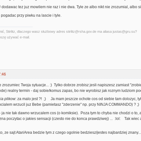
odawac tez juz mowilem nie raz i nie dwa. Tyle ze albo nikt nie zrozumial, albo si
pogadac przy piwku na lascie i tyle.
ć, Stirlitz, dlaczego wasz służbowy adres stirlitz@rsha.gov.de ma aliasa justas@gru.su?
szę używać e-mail.
7:46
e zrozumiec Twoja sytuacje... :) Tylko dobrze zrobisz jesli napiszesz zamiast "zrob
wde) realny termin - daj sobie/komus zapas, bo nie wyrobisz jak roznym ludziom poob
ia plikow
: za malo jest ?! ;) Ja mam jeszcze ochote cos od siebie tam dolozyc, ty
chcialem wrzucil juz Bebe (pamietasz "zderzenie" np. przy NINJA COMMANDO) ? ;)
- ja nie tak dawno wrzucalem cos (o komiksie). Poza tym to chyba nie chodzi o to,
a poczytac o jakies sensacji (czesto nie do konca prawdziwej) ... :lol: Tak wie
o, ze sajt AtariArea bedzie tym z czego ogolnie bedziesz/jestes najbardziej znany..