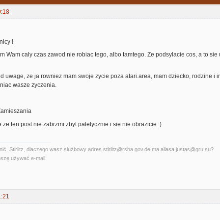
9:18
icy !
 Wam caly czas zawod nie robiac tego, albo tamtego. Ze podsylacie cos, a to sie 
 uwage, ze ja rowniez mam swoje zycie poza atari.area, mam dziecko, rodzine i i
lniac wasze zyczenia.
Zamieszania
e ten post nie zabrzmi zbyt patetycznie i sie nie obrazicie :)
ć, Stirlitz, dlaczego wasz służbowy adres stirlitz@rsha.gov.de ma aliasa justas@gru.su?
szę używać e-mail.
1:21