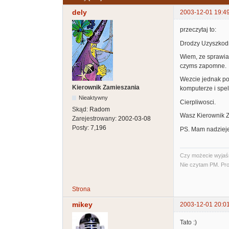
dely
2003-12-01 19:4
przeczytaj to:
Drodzy Uzyszkodn
Wiem, ze sprawiam
czyms zapomne.
Wezcie jednak pod
Kierownik Zamieszania
komputerze i spe
Nieaktywny
Cierpliwosci.
Skąd:
Radom
Wasz Kierownik 
Zarejestrowany:
2002-03-08
Posty:
7,196
PS. Mam nadzieje z
Czy możecie wyjaśni
Nie czytam PM. Pro
Strona
mikey
2003-12-01 20:0
Tato :)