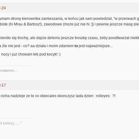
4:24
trzymam stronę kierownika zamieszania, w końcu jak sam powiedział, "w przerwach
iste (hi Mrau & Bartosz!), zawodowe (może już nie hi :]) i pewnie jeszcze masę pierd
ieniło się trochę, ale dajcie delemu jeszcze troszkę czasu, żeby poodtwarzał niektór
 źle nie jest - co? aa działa i moim zdaniem
to
jest najważniejsze...
j nocy i już chowam łeb pod kocyk! :)
 endianem...
3:17
 cicha nadzieje ze to co obiecales skonczysz lada dzien :rolleyes: ?!
 kończy......."