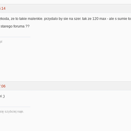
5:14
szkoda, ze to takie malenkie. przydalo by sie na szer. tak ze 120 max - ale s sumie to 
 starego foruma ??
pl
7:06
i ;)
się szybciej naje.