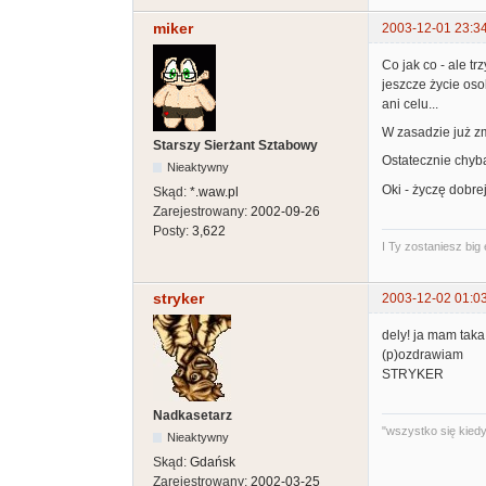
miker
2003-12-01 23:3
Co jak co - ale 
jeszcze życie osob
ani celu...
W zasadzie już zm
Starszy Sierżant Sztabowy
Ostatecznie chyba
Nieaktywny
Oki - życzę dobre
Skąd:
*.waw.pl
Zarejestrowany:
2002-09-26
Posty:
3,622
I Ty zostaniesz big
stryker
2003-12-02 01:0
dely! ja mam taka
(p)ozdrawiam
STRYKER
Nadkasetarz
"wszystko się kiedyś
Nieaktywny
Skąd:
Gdańsk
Zarejestrowany:
2002-03-25