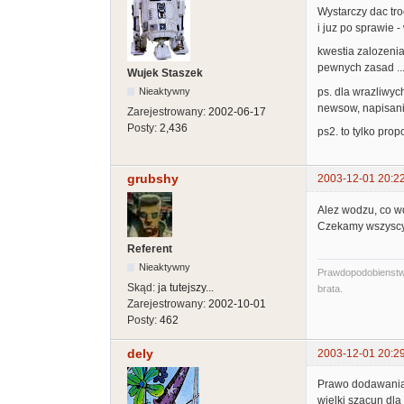
Wystarczy dac tr
i juz po sprawie - 
kwestia zalozenia
pewnych zasad ...
Wujek Staszek
ps. dla wrazliwyc
Nieaktywny
newsow, napisaniu 
Zarejestrowany:
2002-06-17
Posty:
2,436
ps2. to tylko prop
grubshy
2003-12-01 20:2
Alez wodzu, co 
Czekamy wszyscy c
Referent
Nieaktywny
Prawdopodobienstwo,
Skąd:
ja tutejszy...
brata.
Zarejestrowany:
2002-10-01
Posty:
462
dely
2003-12-01 20:2
Prawo dodawania 
wielki szacun dla