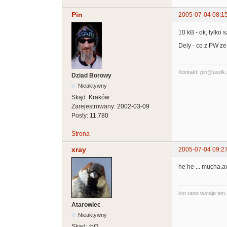
Pin
2005-07-04 08:1
10 kB - ok, tylko 
Dely - co z PW ze
Kontakt: pin@usdk.
Dziad Borowy
Nieaktywny
Skąd:
Kraków
Zarejestrowany:
2002-03-09
Posty:
11,780
Strona
xray
2005-07-04 09:2
he he ... mucha.av
kto rano wstaje ten 
Atarowiec
Nieaktywny
Skąd:
:bO