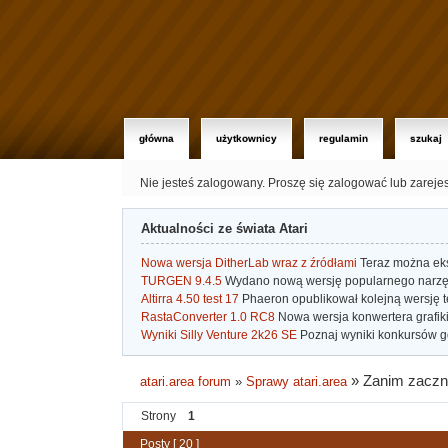
główna
użytkownicy
regulamin
szukaj
Nie jesteś zalogowany.
Proszę się zalogować lub zareje
Aktualności ze świata Atari
Nowa wersja DitherLab wraz z źródłami
Teraz można eks
TURGEN 9.4.5
Wydano nową wersję popularnego narzę
Altirra 4.50 test 17
Phaeron opublikował kolejną wersję t
RastaConverter 1.0 RC8
Nowa wersja konwertera grafiki 
Wyniki Silly Venture 2k26 SE
Poznaj wyniki konkursów gd
»
Zanim zaczni
atari.area forum
»
Sprawy atari.area
Strony
1
Posty [ 20 ]