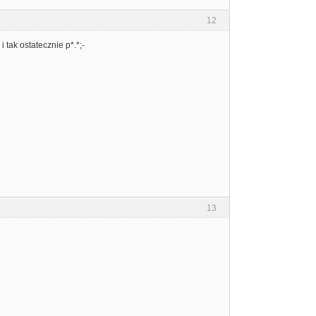
12
i tak ostatecznie p*.*;-
13