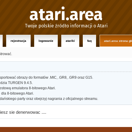
atari.area
Twoje polskie źródło informacji o Atari
rejestracja
logowanie
atariki
faq
atari.area strona g
strować.
portować obrazy do formatów .MIC, .GR8, .GR9 oraz G15.
dzia TURGEN 9.4.5.
estową emulatora 8-bitowego Atari.
dla 8-bitowego Atari.
ańskiego party oraz obejrzyj nagrania z oficjalnego streamu.
esz sie denerwowac ....