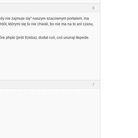
6
 gdy nie zajmuje się" naszym szacownym portalem, ma
ół, którymi się tu nie chwali, bo nie ma na to ani czasu,
e phpki (jeśli trzeba), dodał coś, coś usunął itepede.
7