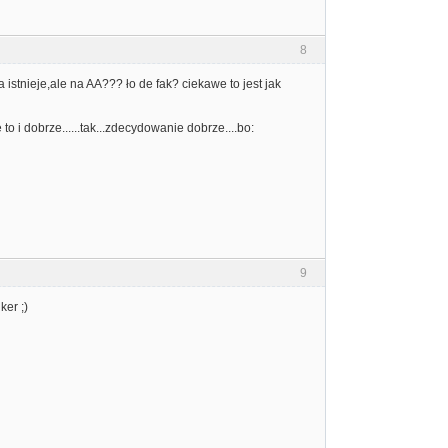
8
 istnieje,ale na AA??? ło de fak? ciekawe to jest jak
o i dobrze......tak...zdecydowanie dobrze....bo:
9
ker ;)