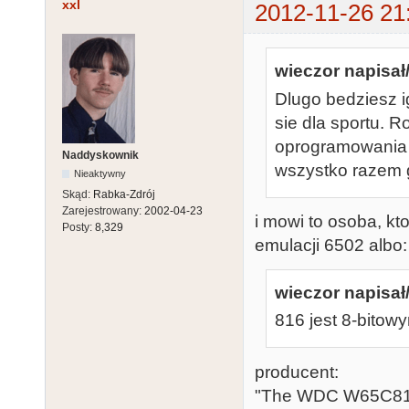
xxl
2012-11-26 21
wieczor napisał/
Dlugo bedziesz i
sie dla sportu. R
oprogramowania 
Naddyskownik
wszystko razem g
Nieaktywny
Skąd:
Rabka-Zdrój
Zarejestrowany:
2002-04-23
i mowi to osoba, kt
Posty:
8,329
emulacji 6502 albo:
wieczor napisał/
816 jest 8-bito
producent:
"The WDC W65C816S 