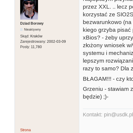
przez XXL. .. lecz 
korzystać ze SIO2SD 
bezwarunkowo (na c
Dziad Borowy
kiego grzyba pisać
Nieaktywny
Skąd:
Kraków
xBios? - żeby uprz
Zarejestrowany:
2002-03-09
złożony wniosek w/
Posty:
11,780
systemu i mechanizm
lepszym rozwiązanie
razy to samo? Dla
BŁAGAM!!! - czy kt
Grzeniu - stawiam z
będzie) ;)-
Kontakt: pin@usdk.p
Strona