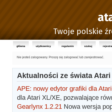
at
Twoje polskie źr
główna
użytkownicy
regulamin
szukaj
rejestr
Nie jesteś zalogowany.
Proszę się zalogować lub zarejestrować.
Aktualności ze świata Atari
APE: nowy edytor grafiki dla Atari
dla Atari XL/XE, pozwalające rów
Gearlynx 1.2.21
Nowa wersja popu