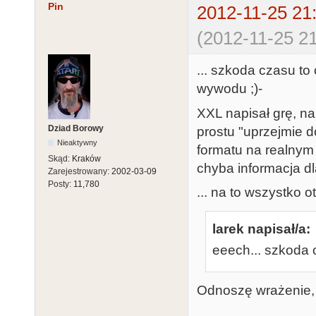
Pin
2012-11-25 21
(2012-11-25 21
... szkoda czasu to
wywodu ;)-
XXL napisał grę, na
Dziad Borowy
prostu "uprzejmie 
Nieaktywny
formatu na realnym 
Skąd:
Kraków
chyba informacja d
Zarejestrowany:
2002-03-09
Posty:
11,780
... na to wszystko 
larek napisał/a:
eeech... szkoda 
Odnoszę wrażenie, że