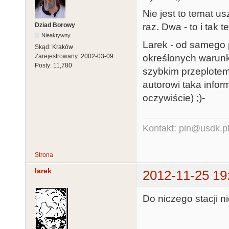
Nie jest to temat u
Dziad Borowy
raz. Dwa - to i tak
Nieaktywny
Larek - od samego 
Skąd:
Kraków
określonych warunk
Zarejestrowany:
2002-03-09
Posty:
11,780
szybkim przeplotem
autorowi taka infor
oczywiście) ;)-
Kontakt: pin@usdk.p
Strona
larek
2012-11-25 19
Do niczego stacji 