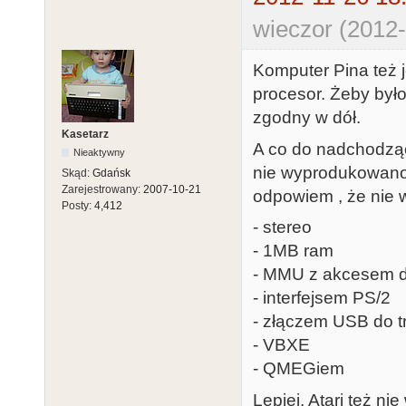
wieczor (2012-
Komputer Pina też j
procesor. Żeby było 
zgodny w dół.
Kasetarz
A co do nadchodząc
Nieaktywny
nie wyprodukowano 
Skąd:
Gdańsk
Zarejestrowany:
2007-10-21
odpowiem , że nie w
Posty:
4,412
- stereo
- 1MB ram
- MMU z akcesem d
- interfejsem PS/2
- złączem USB do t
- VBXE
- QMEGiem
Lepiej, Atari też 