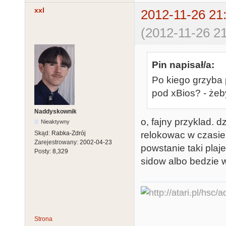
xxl
2012-11-26 21
(2012-11-26 21
Pin napisał/a:
Po kiego grzyba 
pod xBios? - że
Naddyskownik
o, fajny przyklad. d
Nieaktywny
relokowac w czasie
Skąd:
Rabka-Zdrój
Zarejestrowany:
2002-04-23
powstanie taki plaj
Posty:
8,329
sidow albo bedzie 
Strona