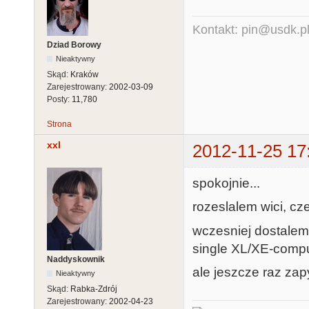
Kontakt: pin@usdk.p
Dziad Borowy
Nieaktywny
Skąd:
Kraków
Zarejestrowany:
2002-03-09
Posty:
11,780
Strona
xxl
2012-11-25 17
spokojnie...
rozeslalem wici, c
wczesniej dostalem
single XL/XE-compu
Naddyskownik
ale jeszcze raz zap
Nieaktywny
Skąd:
Rabka-Zdrój
Zarejestrowany:
2002-04-23