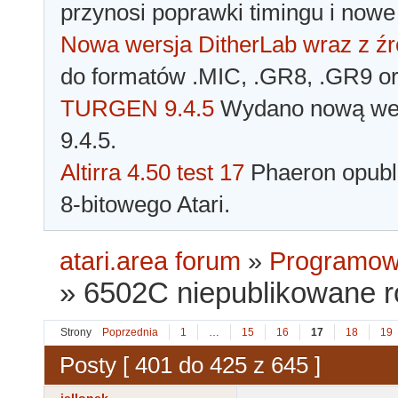
przynosi poprawki timingu i nowe
Nowa wersja DitherLab wraz z źr
do formatów .MIC, .GR8, .GR9 o
TURGEN 9.4.5
Wydano nową wer
9.4.5.
Altirra 4.50 test 17
Phaeron opubli
8-bitowego Atari.
atari.area forum
»
Programowa
»
6502C niepublikowane 
Strony
Poprzednia
1
…
15
16
17
18
19
Posty [ 401 do 425 z 645 ]