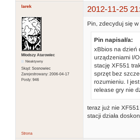
larek
2012-11-25 21
Pin, zdecyduj się w
Pin napisał/a:
xBbios na dzień 
Młodszy Atarowiec
urządzeniami I/O
Nieaktywny
stację XF551 tra
Skąd:
Sosnowiec
sprzęt bez szcz
Zarejestrowany:
2006-04-17
Posty:
946
rozumieniu. I jes
release gry nie d
teraz już nie XF551
stacji działa dosko
Strona