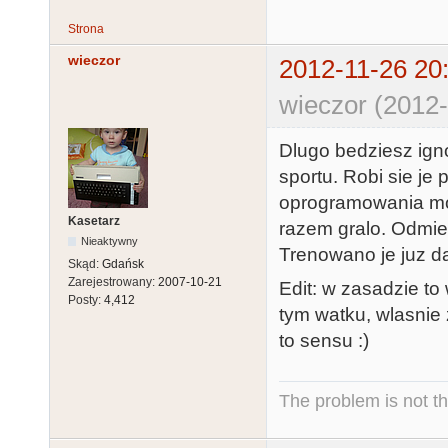
Strona
wieczor
2012-11-26 20
wieczor (2012-
Dlugo bedziesz igno
sportu. Robi sie je
oprogramowania mog
Kasetarz
razem gralo. Odmie
Nieaktywny
Trenowano je juz d
Skąd:
Gdańsk
Zarejestrowany:
2007-10-21
Edit: w zasadzie to
Posty:
4,412
tym watku, wlasnie
to sensu :)
The problem is not th