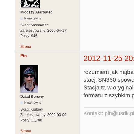
Młodszy Atarowiec
Nieaktywny
Skąd:
Sosnowiec
Zarejestrowany:
2006-04-17
Posty:
946
Strona
Pin
2012-11-25 20
rozumiem jak najbar
stacji SN360 spowo
Stacja ta w orygina
formatu z szybkim 
Dziad Borowy
Nieaktywny
Skąd:
Kraków
Kontakt: pin@usdk.p
Zarejestrowany:
2002-03-09
Posty:
11,780
Strona