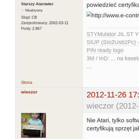
powiedzieć certyfika
Starszy Atarowiec
Nieaktywny
Skąd:
CB
Zarejestrowany:
2002-03-11
Posty:
2,967
STYMulator
JIL ST Y
SIUP (SIo2Usb2Pc) 
PIN ready logo
3M / InD: ... na kase
...
Strona
wieczor
2012-11-26 17
wieczor (2012-
Nie Atari, tylko sof
certyfikują sprzęt 