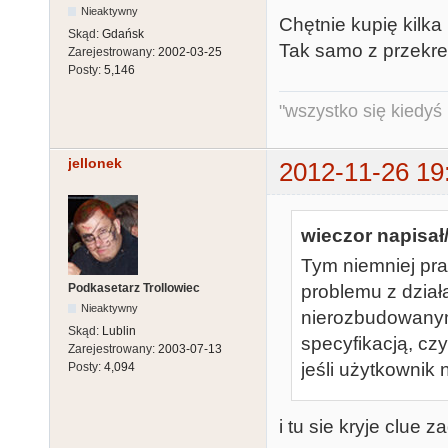
Nieaktywny
Chętnie kupię kilka 
Skąd:
Gdańsk
Tak samo z przekre
Zarejestrowany:
2002-03-25
Posty:
5,146
"wszystko się kiedyś k
jellonek
2012-11-26 19
wieczor napisał/
Tym niemniej pra
Podkasetarz Trollowiec
problemu z dział
Nieaktywny
nierozbudowanym
Skąd:
Lublin
specyfikacją, cz
Zarejestrowany:
2003-07-13
jeśli użytkownik
Posty:
4,094
i tu sie kryje clue z