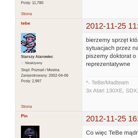
Posty:
11,780
Strona
tebe
2012-11-25 11
bierzemy sprzęt któ
sytuacjach przez n
piszemy doktorat o
Starszy Atarowiec
reprezentatywne
Nieaktywny
Skąd:
Poznań / Mosina
Zarejestrowany:
2002-04-06
Posty:
2,997
*- TeBe/Madteam
3x Atari 130XE, SDX
Strona
Pin
2012-11-25 16
Co więc TeBe mądr