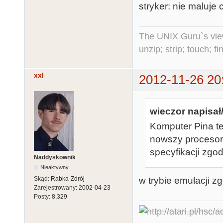
stryker: nie maluje 
The UNIX Guru`s vie
unzip; strip; touch; 
xxl
2012-11-26 20
wieczor napisał/
Komputer Pina też
nowszy procesor. 
specyfikacji zgod
Naddyskownik
Nieaktywny
w trybie emulacji z
Skąd:
Rabka-Zdrój
Zarejestrowany:
2002-04-23
Posty:
8,329