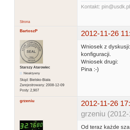
Kontakt: pin@usdk.p
Strona
BartoszP
2012-11-26 11
Wniosek z dyskusji
konfiguracji.
Wniosek drugi: Ch
Starszy Atarowiec
Pina :-)
Nieaktywny
Skąd:
Bielsko-Biała
Zarejestrowany:
2008-12-09
Posty:
2,907
grzeniu
2012-11-26 17
grzeniu (2012-
Od teraz każde szan