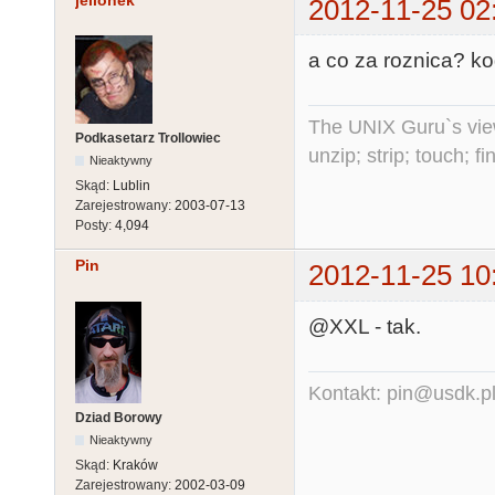
jellonek
2012-11-25 02
a co za roznica? k
The UNIX Guru`s vie
Podkasetarz Trollowiec
unzip; strip; touch; 
Nieaktywny
Skąd:
Lublin
Zarejestrowany:
2003-07-13
Posty:
4,094
Pin
2012-11-25 10
@XXL - tak.
Kontakt: pin@usdk.p
Dziad Borowy
Nieaktywny
Skąd:
Kraków
Zarejestrowany:
2002-03-09