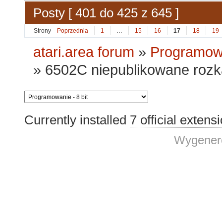
Posty [ 401 do 425 z 645 ]
Strony
Poprzednia
1
…
15
16
17
18
19
atari.area forum
»
Programowa
»
6502C niepublikowane roz
Currently installed
7 official extens
Wygenero