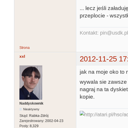
... lecz jeśli zała
przeplocie - wszystk
Kontakt: pin@usdk.p
Strona
xxl
2012-11-25 17
jak na moje oko to
wywala sie zawsze
nagraj na ta dyskie
kopie.
Naddyskownik
Nieaktywny
Skąd:
Rabka-Zdrój
Zarejestrowany:
2002-04-23
Posty:
8,329