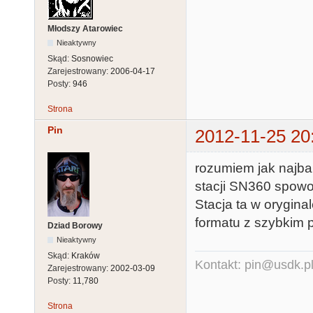
Młodszy Atarowiec
Nieaktywny
Skąd:
Sosnowiec
Zarejestrowany:
2006-04-17
Posty:
946
Strona
Pin
2012-11-25 20
rozumiem jak najbar
stacji SN360 spowo
Stacja ta w orygina
formatu z szybkim 
Dziad Borowy
Nieaktywny
Skąd:
Kraków
Kontakt: pin@usdk.p
Zarejestrowany:
2002-03-09
Posty:
11,780
Strona