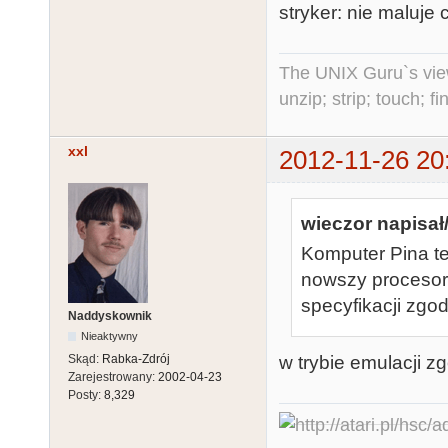
stryker: nie maluje 
The UNIX Guru`s vie
unzip; strip; touch; 
xxl
2012-11-26 20
wieczor napisał/
Komputer Pina też
nowszy procesor. 
specyfikacji zgod
Naddyskownik
Nieaktywny
w trybie emulacji z
Skąd:
Rabka-Zdrój
Zarejestrowany:
2002-04-23
Posty:
8,329