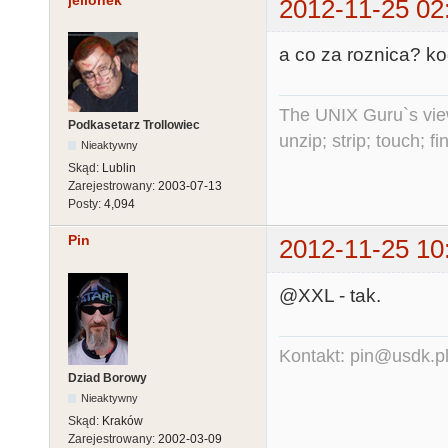
jellonek
2012-11-25 02
a co za roznica? k
The UNIX Guru`s vie
Podkasetarz Trollowiec
unzip; strip; touch; 
Nieaktywny
Skąd:
Lublin
Zarejestrowany:
2003-07-13
Posty:
4,094
Pin
2012-11-25 10
@XXL - tak.
Kontakt: pin@usdk.p
Dziad Borowy
Nieaktywny
Skąd:
Kraków
Zarejestrowany:
2002-03-09