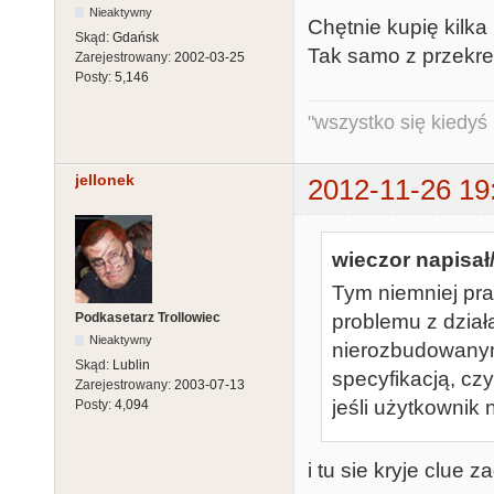
Nieaktywny
Chętnie kupię kilka 
Skąd:
Gdańsk
Tak samo z przekre
Zarejestrowany:
2002-03-25
Posty:
5,146
"wszystko się kiedyś k
jellonek
2012-11-26 19
wieczor napisał/
Tym niemniej pra
Podkasetarz Trollowiec
problemu z dział
Nieaktywny
nierozbudowanym
Skąd:
Lublin
specyfikacją, cz
Zarejestrowany:
2003-07-13
jeśli użytkownik
Posty:
4,094
i tu sie kryje clue z