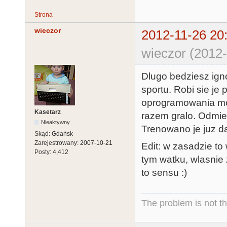
Strona
wieczor
2012-11-26 20
wieczor (2012-
Dlugo bedziesz igno
sportu. Robi sie je
oprogramowania mog
Kasetarz
razem gralo. Odmie
Nieaktywny
Trenowano je juz d
Skąd:
Gdańsk
Zarejestrowany:
2007-10-21
Edit: w zasadzie to
Posty:
4,412
tym watku, wlasnie
to sensu :)
The problem is not th