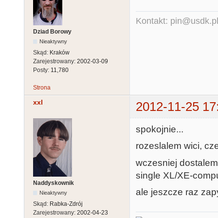
Kontakt: pin@usdk.p
Dziad Borowy
Nieaktywny
Skąd:
Kraków
Zarejestrowany:
2002-03-09
Posty:
11,780
Strona
xxl
2012-11-25 17
spokojnie...
rozeslalem wici, c
wczesniej dostalem
single XL/XE-compu
Naddyskownik
ale jeszcze raz zap
Nieaktywny
Skąd:
Rabka-Zdrój
Zarejestrowany:
2002-04-23