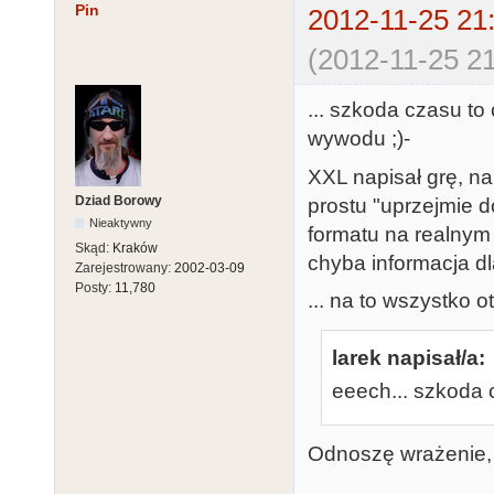
Pin
2012-11-25 21
(2012-11-25 21
... szkoda czasu to
wywodu ;)-
XXL napisał grę, na
Dziad Borowy
prostu "uprzejmie 
Nieaktywny
formatu na realnym 
Skąd:
Kraków
chyba informacja d
Zarejestrowany:
2002-03-09
Posty:
11,780
... na to wszystko 
larek napisał/a:
eeech... szkoda 
Odnoszę wrażenie, że