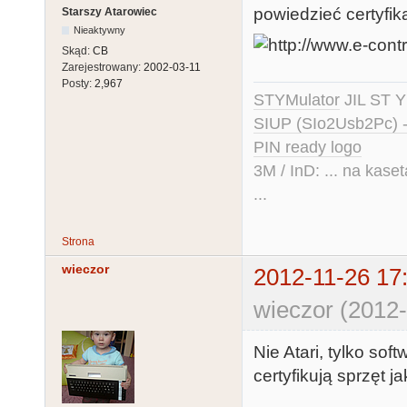
powiedzieć certyfika
Starszy Atarowiec
Nieaktywny
Skąd:
CB
Zarejestrowany:
2002-03-11
Posty:
2,967
STYMulator
JIL ST Y
SIUP (SIo2Usb2Pc) 
PIN ready logo
3M / InD: ... na kase
...
Strona
wieczor
2012-11-26 17
wieczor (2012-
Nie Atari, tylko sof
certyfikują sprzęt 