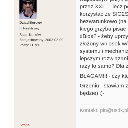
przez XXL. .. lecz 
korzystać ze SIO2SD 
bezwarunkowo (na c
Dziad Borowy
kiego grzyba pisać
Nieaktywny
Skąd:
Kraków
xBios? - żeby uprz
Zarejestrowany:
2002-03-09
złożony wniosek w/
Posty:
11,780
systemu i mechanizm
lepszym rozwiązanie
razy to samo? Dla
BŁAGAM!!! - czy kt
Grzeniu - stawiam z
będzie) ;)-
Kontakt: pin@usdk.p
Strona