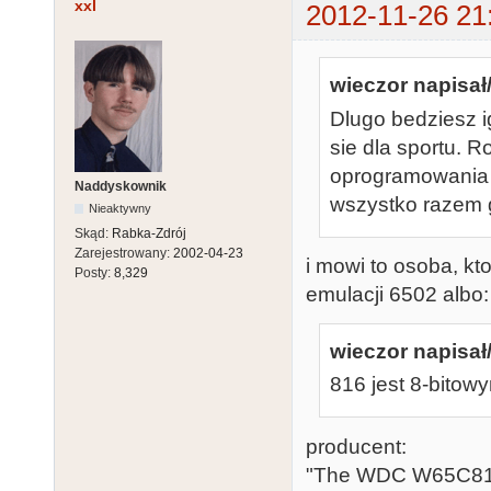
xxl
2012-11-26 21
wieczor napisał/
Dlugo bedziesz i
sie dla sportu. R
oprogramowania 
Naddyskownik
wszystko razem g
Nieaktywny
Skąd:
Rabka-Zdrój
Zarejestrowany:
2002-04-23
i mowi to osoba, kt
Posty:
8,329
emulacji 6502 albo:
wieczor napisał/
816 jest 8-bito
producent:
"The WDC W65C816S 