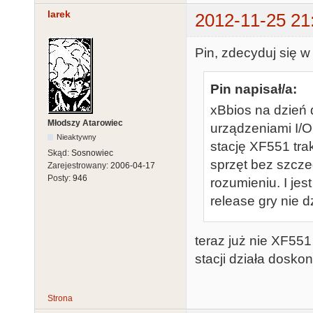
larek
2012-11-25 21
Pin, zdecyduj się w
Pin napisał/a:
xBbios na dzień 
Młodszy Atarowiec
urządzeniami I/O
Nieaktywny
stację XF551 tra
Skąd:
Sosnowiec
sprzęt bez szcz
Zarejestrowany:
2006-04-17
Posty:
946
rozumieniu. I jes
release gry nie d
teraz już nie XF551
stacji działa dosko
Strona