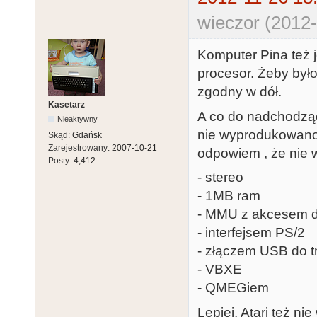
wieczor (2012-
Komputer Pina też j
procesor. Żeby było 
zgodny w dół.
Kasetarz
A co do nadchodząc
Nieaktywny
nie wyprodukowano 
Skąd:
Gdańsk
Zarejestrowany:
2007-10-21
odpowiem , że nie w
Posty:
4,412
- stereo
- 1MB ram
- MMU z akcesem d
- interfejsem PS/2
- złączem USB do t
- VBXE
- QMEGiem
Lepiej, Atari też 