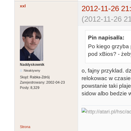
xxl
2012-11-26 21
(2012-11-26 21
Pin napisał/a:
Po kiego grzyba 
pod xBios? - że
Naddyskownik
o, fajny przyklad. d
Nieaktywny
relokowac w czasie
Skąd:
Rabka-Zdrój
Zarejestrowany:
2002-04-23
powstanie taki plaj
Posty:
8,329
sidow albo bedzie 
Strona