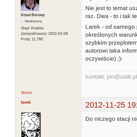
Nie jest to temat u
Dziad Borowy
raz. Dwa - to i tak
Nieaktywny
Larek - od samego 
Skąd:
Kraków
określonych warunk
Zarejestrowany:
2002-03-09
Posty:
11,780
szybkim przeplotem
autorowi taka infor
oczywiście) ;)-
Kontakt: pin@usdk.p
Strona
larek
2012-11-25 19
Do niczego stacji 