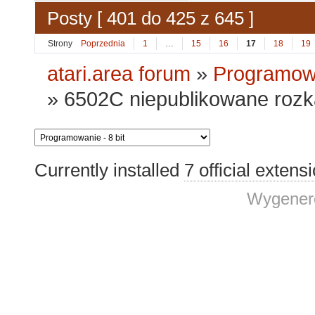
Posty [ 401 do 425 z 645 ]
Strony
Poprzednia
1
…
15
16
17
18
19
atari.area forum
»
Programowa
»
6502C niepublikowane roz
Currently installed
7 official extens
Wygenero