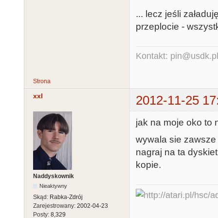
... lecz jeśli zała
przeplocie - wszystk
Kontakt: pin@usdk.p
Strona
xxl
2012-11-25 17
jak na moje oko to
wywala sie zawsze
nagraj na ta dyskie
kopie.
Naddyskownik
Nieaktywny
Skąd:
Rabka-Zdrój
Zarejestrowany:
2002-04-23
Posty:
8,329