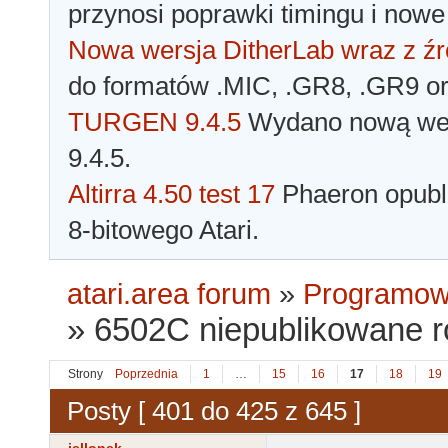
przynosi poprawki timingu i nowe
Nowa wersja DitherLab wraz z źr
do formatów .MIC, .GR8, .GR9 o
TURGEN 9.4.5
Wydano nową wer
9.4.5.
Altirra 4.50 test 17
Phaeron opubli
8-bitowego Atari.
atari.area forum
»
Programowa
»
6502C niepublikowane 
Strony
Poprzednia
1
…
15
16
17
18
19
Posty [ 401 do 425 z 645 ]