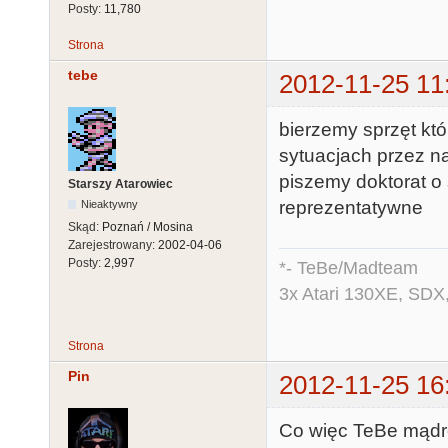
Posty:
11,780
Strona
tebe
2012-11-25 11
bierzemy sprzęt któ
sytuacjach przez n
piszemy doktorat o
Starszy Atarowiec
reprezentatywne
Nieaktywny
Skąd:
Poznań / Mosina
Zarejestrowany:
2002-04-06
Posty:
2,997
*- TeBe/Madteam
3x Atari 130XE, SDX
Strona
Pin
2012-11-25 16
Co więc TeBe mądr