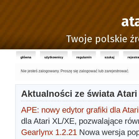
at
Twoje polskie źr
główna
użytkownicy
regulamin
szukaj
rejestr
Nie jesteś zalogowany.
Proszę się zalogować lub zarejestrować.
Aktualności ze świata Atari
APE: nowy edytor grafiki dla Atari
dla Atari XL/XE, pozwalające rów
Gearlynx 1.2.21
Nowa wersja popu