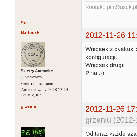
Kontakt: pin@usdk.p
Strona
BartoszP
2012-11-26 11
Wniosek z dyskusji
konfiguracji.
Wniosek drugi: Ch
Starszy Atarowiec
Pina :-)
Nieaktywny
Skąd:
Bielsko-Biała
Zarejestrowany:
2008-12-09
Posty:
2,907
grzeniu
2012-11-26 17
grzeniu (2012-
Od teraz każde szan