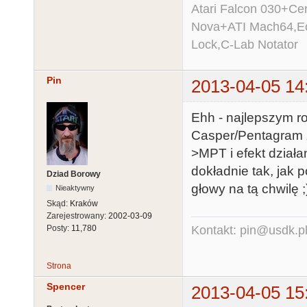
Atari Falcon 030+C
Nova+ATI Mach64,Ec
Lock,C-Lab Notator
Pin
2013-04-05 14
Ehh - najlepszym r
Casper/Pentagram 
>MPT i efekt działa
dokładnie tak, jak 
Dziad Borowy
głowy na tą chwilę ;
Nieaktywny
Skąd:
Kraków
Zarejestrowany:
2002-03-09
Kontakt: pin@usdk.p
Posty:
11,780
Strona
Spencer
2013-04-05 15