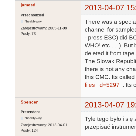
jamesd
2013-04-07 15
Przechodzień
There was a special
Nieaktywny
Zarejestrowany:
2005-11-09
channel for sample
Posty:
73
- press ESC) did B
WHO! etc . . .). But
deleted it from tap
The Slovak Republic
there is not any cha
this CMC. Its calle
files_id=5297
. Its 
Spencer
2013-04-07 19
Pretendent
Tyle tego było i się
Nieaktywny
Zarejestrowany:
2013-04-01
przepisać instrumen
Posty:
124