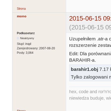
Strona
mono
2015-06-15 09
(2015-06-15 09
Podkasetarz
Uzupełniłem .atr-a o
Nieaktywny
Skąd:
inąd
rozszerzenie zestaw
Zarejestrowany:
2007-08-20
Edit: Dla porównani
Posty:
3,064
BARAHIR-a.
barahir1.obj
7.17 
Tylko zalogowani m
hex, code and ror'n'ro
niewiedza buduje, wi
Strona