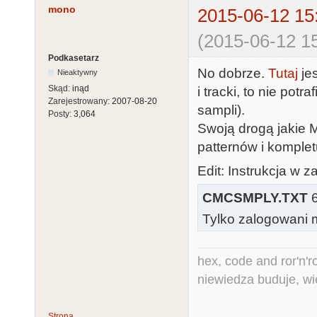
mono
2015-06-12 15
(2015-06-12 15
Podkasetarz
No dobrze.
Tutaj
jes
Nieaktywny
Skąd:
inąd
i tracki, to nie pot
Zarejestrowany:
2007-08-20
sampli).
Posty:
3,064
Swoją drogą jakie 
patternów i komple
Edit: Instrukcja w z
CMCSMPLY.TXT
6
Tylko zalogowani m
hex, code and ror'n'ro
niewiedza buduje, wi
Strona