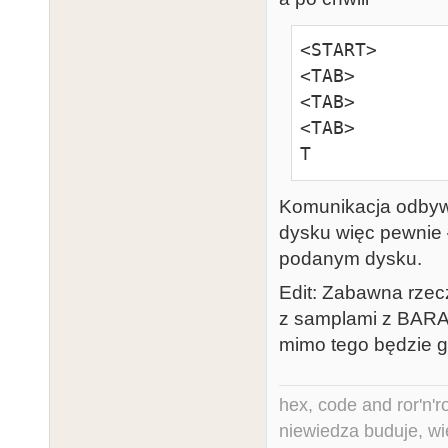
<TAB>

<TAB>

<START>

<TAB>

<TAB>

<CTRL+P>
<TAB>

<TAB>

T
Komunikacja odbywa
dysku więc pewnie 
podanym dysku.
Edit: Zabawna rzec
z samplami z BARAH
mimo tego będzie g
hex, code and ror'n'ro
niewiedza buduje, wi