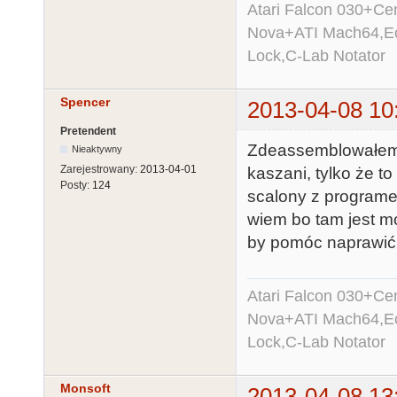
Atari Falcon 030+C
Nova+ATI Mach64,Ec
Lock,C-Lab Notator
Spencer
2013-04-08 10
Pretendent
Zdeassemblowałem 
Nieaktywny
Zarejestrowany:
2013-04-01
kaszani, tylko że t
Posty:
124
scalony z programem
wiem bo tam jest m
by pomóc naprawić 
Atari Falcon 030+C
Nova+ATI Mach64,Ec
Lock,C-Lab Notator
Monsoft
2013-04-08 13