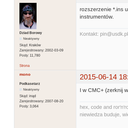
rozszerzenie *.ins
instrumentów.
Dziad Borowy
Kontakt: pin@usdk.p
Nieaktywny
Skąd:
Kraków
Zarejestrowany:
2002-03-09
Posty:
11,780
Strona
mono
2015-06-14 18
Podkasetarz
I w CMC+ (zerknij w 
Nieaktywny
Skąd:
inąd
Zarejestrowany:
2007-08-20
hex, code and ror'n'ro
Posty:
3,064
niewiedza buduje, wi