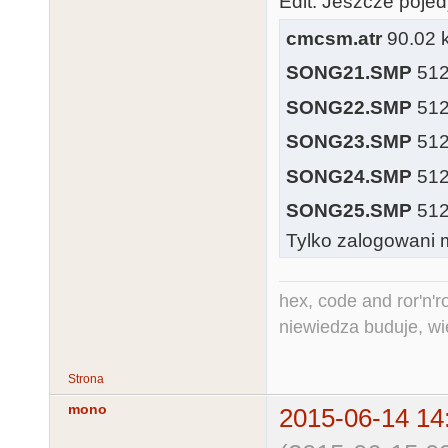
Edit: Jeszcze poj
cmcsm.atr
90.02 k
SONG21.SMP
512 
SONG22.SMP
512 
SONG23.SMP
512 
SONG24.SMP
512 
SONG25.SMP
512 
Tylko zalogowani m
hex, code and ror'n'ro
niewiedza buduje, wi
Strona
mono
2015-06-14 14