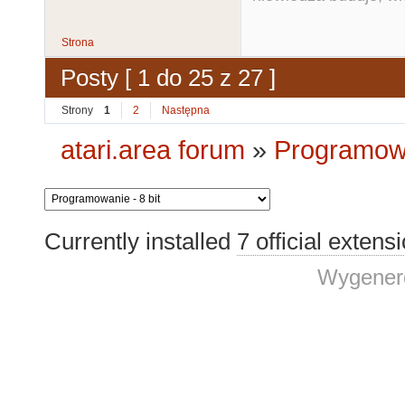
Strona
Posty [ 1 do 25 z 27 ]
Strony
1
2
Następna
atari.area forum
»
Programowa
Currently installed
7 official extens
Wygenero