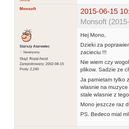
Monsoft
2015-06-15 10
Monsoft (2015
Hej Mono,
Dzieki za poprawie
Starszy Atarowiec
zacieciu !!!
Nieaktywny
Skąd:
Royal Ascot
Nie wiem czy wogol
Zarejestrowany:
2002-08-15
plikow. Sadzie ze c
Posty:
2,240
Ja pamietam tylko 
wlasnie na muzyce 
stale wlasnie z teg
Mono jeszcze raz d
PS. Bedeco mial ml