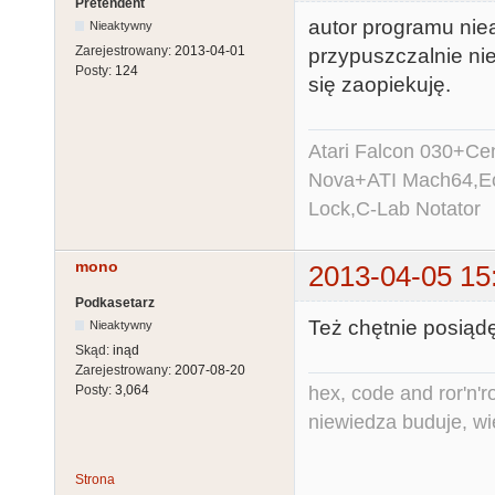
Pretendent
autor programu nieak
Nieaktywny
Zarejestrowany:
2013-04-01
przypuszczalnie nie
Posty:
124
się zaopiekuję.
Atari Falcon 030+C
Nova+ATI Mach64,Ec
Lock,C-Lab Notator
mono
2013-04-05 15
Podkasetarz
Też chętnie posiąd
Nieaktywny
Skąd:
inąd
Zarejestrowany:
2007-08-20
hex, code and ror'n'ro
Posty:
3,064
niewiedza buduje, wi
Strona