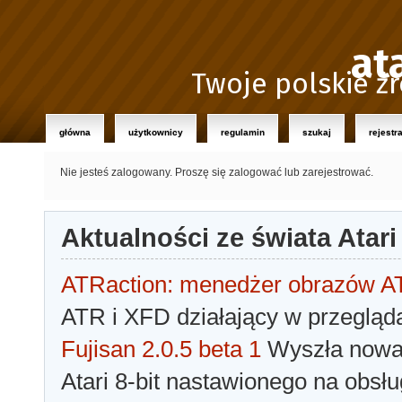
at
Twoje polskie źr
główna
użytkownicy
regulamin
szukaj
rejestr
Nie jesteś zalogowany.
Proszę się zalogować lub zarejestrować.
Aktualności ze świata Atari
ATRaction: menedżer obrazów 
ATR i XFD działający w przegląda
Fujisan 2.0.5 beta 1
Wyszła nowa 
Atari 8-bit nastawionego na obsłu