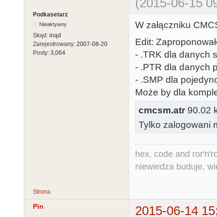
(2015-06-15 09
Podkasetarz
W załączniku CMC
Nieaktywny
Skąd:
inąd
Edit: Zaproponował
Zarejestrowany:
2007-08-20
- .TRK dla danych
Posty:
3,064
- .PTR dla danych 
- .SMP dla pojedy
Może by dla komple
cmcsm.atr
90.02 k
Tylko zalogowani m
hex, code and ror'n'ro
niewiedza buduje, wi
Strona
Pin
2015-06-14 15