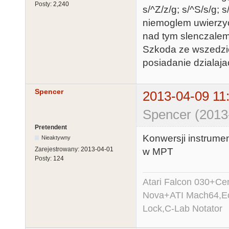
Posty:
2,240
s/^Z/z/g; s/^S/s/g
niemoglem uwierzyc
nad tym slenczalem
Szkoda ze wszedzie
posiadanie dzialaja
Spencer
2013-04-09 11
Spencer (2013
Pretendent
Konwersji instrumen
Nieaktywny
Zarejestrowany:
2013-04-01
w MPT
Posty:
124
Atari Falcon 030+C
Nova+ATI Mach64,Ec
Lock,C-Lab Notator