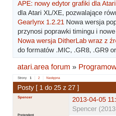
APE: nowy edytor grafiki dla Atari
dla Atari XL/XE, pozwalające rów
Gearlynx 1.2.21
Nowa wersja popu
przynosi poprawki timingu i nowe
Nowa wersja DitherLab wraz z źr
do formatów .MIC, .GR8, .GR9 o
atari.area forum
»
Programowa
Strony
1
2
Następna
Posty [ 1 do 25 z 27 ]
Spencer
2013-04-05 11
Spencer (2013
Pretendent