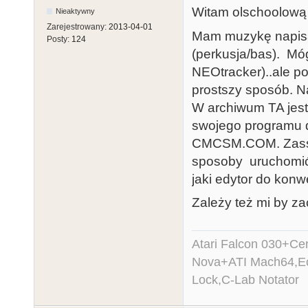
Witam olschoolową 
Nieaktywny
Zarejestrowany:
2013-04-01
Mam muzykę napisa
Posty:
124
(perkusja/bas). Mó
NEOtracker)..ale po
prostszy sposób. Na
W archiwum TA jest
swojego programu do
CMCSM.COM. Zassał
sposoby uruchomić.
jaki edytor do konwe
Zależy też mi by z
Atari Falcon 030+C
Nova+ATI Mach64,Ec
Lock,C-Lab Notator