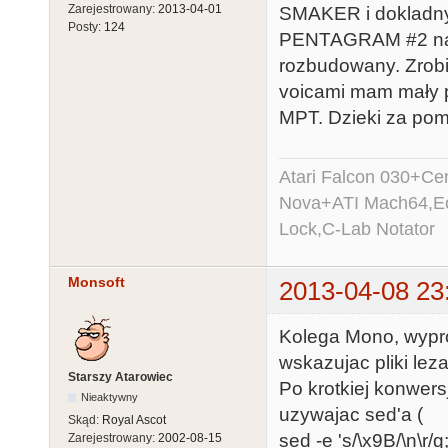
Zarejestrowany:
2013-04-01
SMAKER i dokladny 
Posty:
124
PENTAGRAM #2 na st
rozbudowany. Zrobi
voicami mam mały p
MPT. Dzieki za po
Atari Falcon 030+C
Nova+ATI Mach64,Ec
Lock,C-Lab Notator
Monsoft
2013-04-08 23
Kolega Mono, wypro
wskazujac pliki leza
Starszy Atarowiec
Po krotkiej konwe
Nieaktywny
uzywajac sed'a (
Skąd:
Royal Ascot
sed -e 's/\x9B/\n\r/g
Zarejestrowany:
2002-08-15