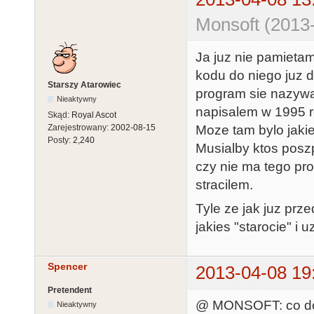
Monsoft (2013
Ja juz nie pamietam
kodu do niego juz 
Starszy Atarowiec
program sie nazywa
Nieaktywny
napisalem w 1995 r
Skąd:
Royal Ascot
Moze tam bylo jakie
Zarejestrowany:
2002-08-15
Posty:
2,240
Musialby ktos posz
czy nie ma tego pro
stracilem.
Tyle ze jak juz prz
jakies "starocie" i
Spencer
2013-04-08 19
Pretendent
@ MONSOFT: co do
Nieaktywny