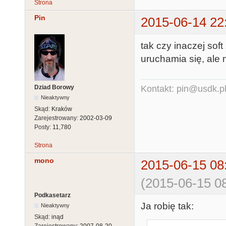
Strona
Pin
2015-06-14 22
tak czy inaczej sof
uruchamia się, ale 
Dziad Borowy
Kontakt: pin@usdk.p
Nieaktywny
Skąd:
Kraków
Zarejestrowany:
2002-03-09
Posty:
11,780
Strona
mono
2015-06-15 08
(2015-06-15 08
Podkasetarz
Ja robię tak:
Nieaktywny
Skąd:
inąd
Zarejestrowany:
2007-08-20