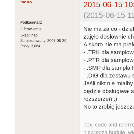
mono
2015-06-15 10
(2015-06-15 11
Podkasetarz
Nie ma za co - dzię
Nieaktywny
Skąd:
inąd
zajęło dosłownie chw
Zarejestrowany:
2007-08-20
A skoro nie ma pref
Posty:
3,064
- .TRK dla samplow
- .PTR dla samplow
- .SMP dla sampla
- .DIG dla zestawu 
Jeśli nikt nie mia
będzie obsługiwał
rozszerzeń :)
No to zrobię jeszc
hex, code and ror'n'ro
niewiedza buduje, wi