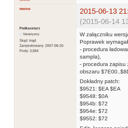
mono
2015-06-13 21
(2015-06-14 13
Podkasetarz
W załączniku wersj
Nieaktywny
Skąd:
inąd
Poprawek wymagał
Zarejestrowany:
2007-08-20
- procedura ładowa
Posty:
3,064
sampla),
- procedura zapisu
obszaru $7E00..$8
Dokładny patch:
$9521: $EA $EA
$9548: $0A
$954b: $72
$954e: $72
$9552: $72