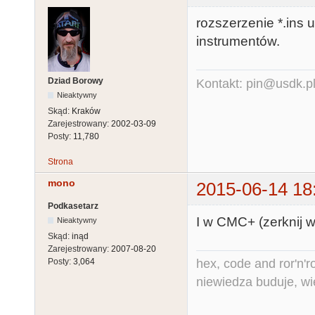
rozszerzenie *.ins
instrumentów.
Dziad Borowy
Kontakt: pin@usdk.p
Nieaktywny
Skąd:
Kraków
Zarejestrowany:
2002-03-09
Posty:
11,780
Strona
mono
2015-06-14 18
Podkasetarz
I w CMC+ (zerknij w 
Nieaktywny
Skąd:
inąd
Zarejestrowany:
2007-08-20
hex, code and ror'n'ro
Posty:
3,064
niewiedza buduje, wi