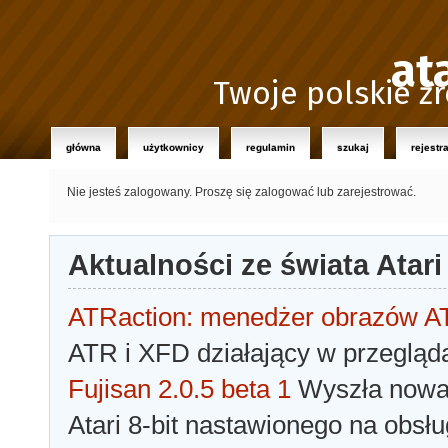
at
Twoje polskie źr
główna
użytkownicy
regulamin
szukaj
rejestr
Nie jesteś zalogowany.
Proszę się zalogować lub zarejestrować.
Aktualności ze świata Atari
ATRaction: menedżer obrazów 
ATR i XFD działający w przegląda
Fujisan 2.0.5 beta 1
Wyszła nowa 
Atari 8-bit nastawionego na obsłu