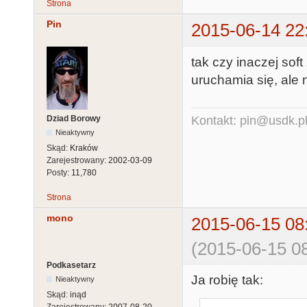
Strona
Pin
2015-06-14 22
tak czy inaczej sof
uruchamia się, ale 
Dziad Borowy
Kontakt: pin@usdk.p
Nieaktywny
Skąd:
Kraków
Zarejestrowany:
2002-03-09
Posty:
11,780
Strona
mono
2015-06-15 08
(2015-06-15 08
Podkasetarz
Ja robię tak:
Nieaktywny
Skąd:
inąd
Zarejestrowany:
2007-08-20