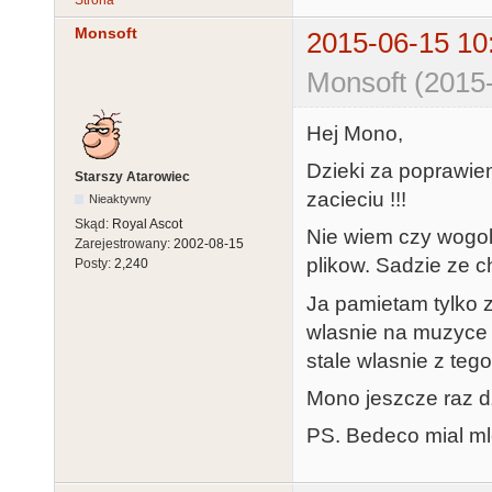
Monsoft
2015-06-15 10
Monsoft (2015
Hej Mono,
Dzieki za poprawie
Starszy Atarowiec
zacieciu !!!
Nieaktywny
Skąd:
Royal Ascot
Nie wiem czy wogol
Zarejestrowany:
2002-08-15
plikow. Sadzie ze c
Posty:
2,240
Ja pamietam tylko 
wlasnie na muzyce 
stale wlasnie z teg
Mono jeszcze raz d
PS. Bedeco mial ml