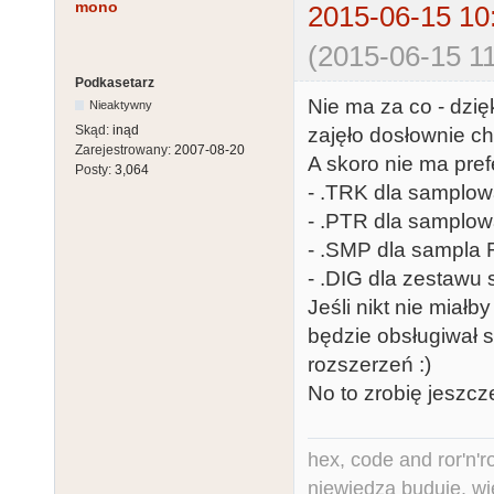
mono
2015-06-15 10
(2015-06-15 11
Podkasetarz
Nie ma za co - dzię
Nieaktywny
Skąd:
inąd
zajęło dosłownie chw
Zarejestrowany:
2007-08-20
A skoro nie ma pref
Posty:
3,064
- .TRK dla samplow
- .PTR dla samplow
- .SMP dla sampla
- .DIG dla zestawu 
Jeśli nikt nie mia
będzie obsługiwał
rozszerzeń :)
No to zrobię jeszc
hex, code and ror'n'ro
niewiedza buduje, wi