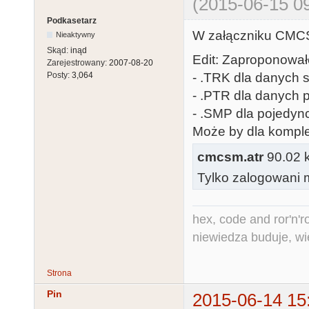
(2015-06-15 09
Podkasetarz
W załączniku CMC
Nieaktywny
Skąd:
inąd
Edit: Zaproponował
Zarejestrowany:
2007-08-20
- .TRK dla danych
Posty:
3,064
- .PTR dla danych 
- .SMP dla pojedy
Może by dla komple
cmcsm.atr
90.02 k
Tylko zalogowani m
hex, code and ror'n'ro
niewiedza buduje, wi
Strona
Pin
2015-06-14 15