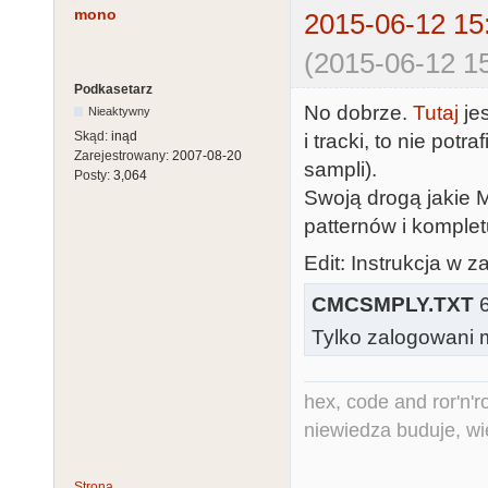
mono
2015-06-12 15
(2015-06-12 15
Podkasetarz
No dobrze.
Tutaj
jes
Nieaktywny
Skąd:
inąd
i tracki, to nie pot
Zarejestrowany:
2007-08-20
sampli).
Posty:
3,064
Swoją drogą jakie 
patternów i komple
Edit: Instrukcja w z
CMCSMPLY.TXT
6
Tylko zalogowani m
hex, code and ror'n'ro
niewiedza buduje, wi
Strona