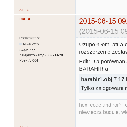
Strona
mono
2015-06-15 09
(2015-06-15 09
Podkasetarz
Uzupełniłem .atr-a o
Nieaktywny
Skąd:
inąd
rozszerzenie zestaw
Zarejestrowany:
2007-08-20
Edit: Dla porównani
Posty:
3,064
BARAHIR-a.
barahir1.obj
7.17 
Tylko zalogowani m
hex, code and ror'n'ro
niewiedza buduje, wi
Strona