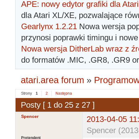
APE: nowy edytor grafiki dla Atari
dla Atari XL/XE, pozwalające rów
Gearlynx 1.2.21
Nowa wersja popu
przynosi poprawki timingu i nowe
Nowa wersja DitherLab wraz z źr
do formatów .MIC, .GR8, .GR9 o
atari.area forum
»
Programowa
Strony
1
2
Następna
Posty [ 1 do 25 z 27 ]
Spencer
2013-04-05 11
Spencer (2013
Pretendent