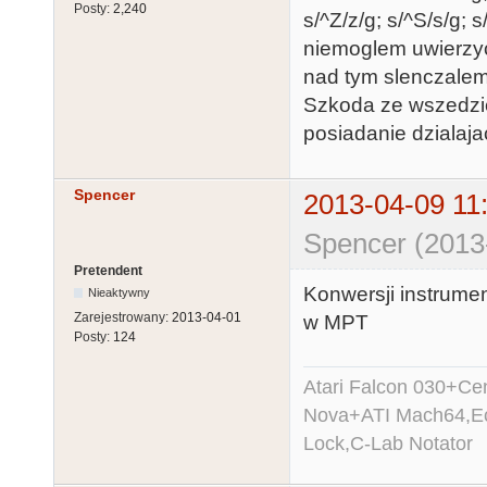
Posty:
2,240
s/^Z/z/g; s/^S/s/g
niemoglem uwierzyc
nad tym slenczalem
Szkoda ze wszedzie
posiadanie dzialaja
Spencer
2013-04-09 11
Spencer (2013
Pretendent
Konwersji instrumen
Nieaktywny
Zarejestrowany:
2013-04-01
w MPT
Posty:
124
Atari Falcon 030+C
Nova+ATI Mach64,Ec
Lock,C-Lab Notator