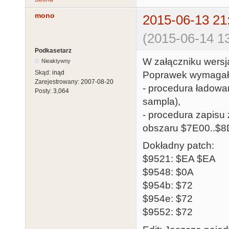
mono
2015-06-13 21
(2015-06-14 13
Podkasetarz
W załączniku wersj
Nieaktywny
Skąd:
inąd
Poprawek wymagał
Zarejestrowany:
2007-08-20
- procedura ładowa
Posty:
3,064
sampla),
- procedura zapisu
obszaru $7E00..$8
Dokładny patch:
$9521: $EA $EA
$9548: $0A
$954b: $72
$954e: $72
$9552: $72