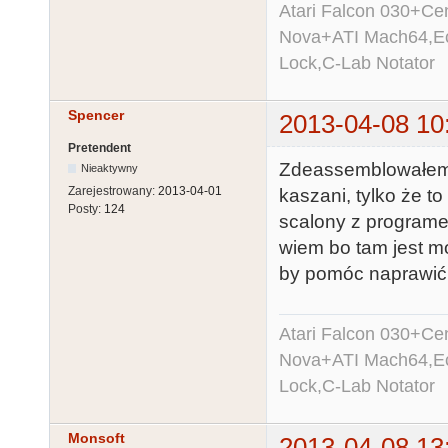
Atari Falcon 030+C
Nova+ATI Mach64,Ec
Lock,C-Lab Notator
Spencer
2013-04-08 10
Pretendent
Zdeassemblowałem 
Nieaktywny
Zarejestrowany:
2013-04-01
kaszani, tylko że t
Posty:
124
scalony z programem
wiem bo tam jest m
by pomóc naprawić 
Atari Falcon 030+C
Nova+ATI Mach64,Ec
Lock,C-Lab Notator
Monsoft
2013-04-08 13