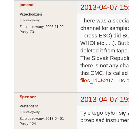
jamesd
2013-04-07 15
Przechodzień
There was a special
Nieaktywny
Zarejestrowany:
2005-11-09
channel for sample
Posty:
73
- press ESC) did B
WHO! etc . . .). But
deleted it from tap
The Slovak Republic
there is not any cha
this CMC. Its calle
files_id=5297
. Its 
Spencer
2013-04-07 19
Pretendent
Tyle tego było i się
Nieaktywny
Zarejestrowany:
2013-04-01
przepisać instrumen
Posty:
124