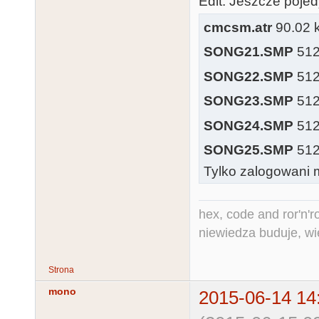
Edit: Jeszcze poj
cmcsm.atr
90.02 k
SONG21.SMP
512 
SONG22.SMP
512 
SONG23.SMP
512 
SONG24.SMP
512 
SONG25.SMP
512 
Tylko zalogowani m
hex, code and ror'n'ro
niewiedza buduje, wi
Strona
mono
2015-06-14 14