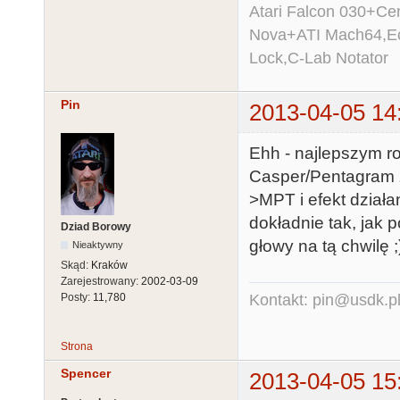
Atari Falcon 030+C
Nova+ATI Mach64,Ec
Lock,C-Lab Notator
Pin
2013-04-05 14
Ehh - najlepszym r
Casper/Pentagram 
>MPT i efekt działa
dokładnie tak, jak 
Dziad Borowy
głowy na tą chwilę ;
Nieaktywny
Skąd:
Kraków
Zarejestrowany:
2002-03-09
Kontakt: pin@usdk.p
Posty:
11,780
Strona
Spencer
2013-04-05 15