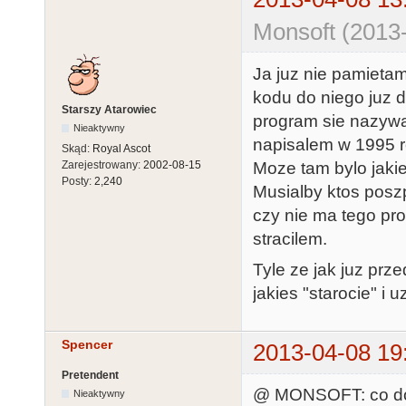
Monsoft (2013
Ja juz nie pamietam
kodu do niego juz 
Starszy Atarowiec
program sie nazywa
Nieaktywny
napisalem w 1995 r
Skąd:
Royal Ascot
Moze tam bylo jakie
Zarejestrowany:
2002-08-15
Posty:
2,240
Musialby ktos posz
czy nie ma tego pro
stracilem.
Tyle ze jak juz prz
jakies "starocie" i
Spencer
2013-04-08 19
Pretendent
@ MONSOFT: co do
Nieaktywny