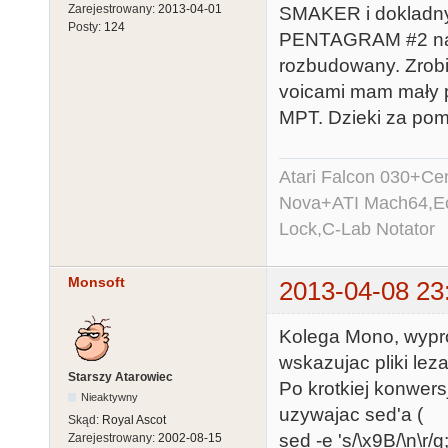
Zarejestrowany:
2013-04-01
SMAKER i dokladny 
Posty:
124
PENTAGRAM #2 na st
rozbudowany. Zrobi
voicami mam mały p
MPT. Dzieki za po
Atari Falcon 030+C
Nova+ATI Mach64,Ec
Lock,C-Lab Notator
Monsoft
2013-04-08 23
Kolega Mono, wypro
wskazujac pliki leza
Starszy Atarowiec
Po krotkiej konwe
Nieaktywny
uzywajac sed'a (
Skąd:
Royal Ascot
sed -e 's/\x9B/\n\r/g
Zarejestrowany:
2002-08-15