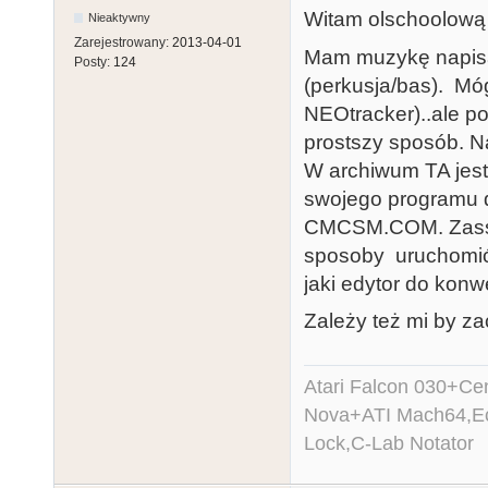
Witam olschoolową 
Nieaktywny
Zarejestrowany:
2013-04-01
Mam muzykę napisa
Posty:
124
(perkusja/bas). Mó
NEOtracker)..ale po
prostszy sposób. Na
W archiwum TA jest
swojego programu do
CMCSM.COM. Zassał
sposoby uruchomić.
jaki edytor do konwe
Zależy też mi by z
Atari Falcon 030+C
Nova+ATI Mach64,Ec
Lock,C-Lab Notator