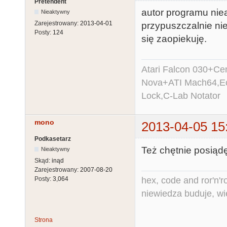
Pretendent
autor programu nieak
Nieaktywny
Zarejestrowany:
2013-04-01
przypuszczalnie nie
Posty:
124
się zaopiekuję.
Atari Falcon 030+C
Nova+ATI Mach64,Ec
Lock,C-Lab Notator
mono
2013-04-05 15
Podkasetarz
Też chętnie posiąd
Nieaktywny
Skąd:
inąd
Zarejestrowany:
2007-08-20
hex, code and ror'n'ro
Posty:
3,064
niewiedza buduje, wi
Strona