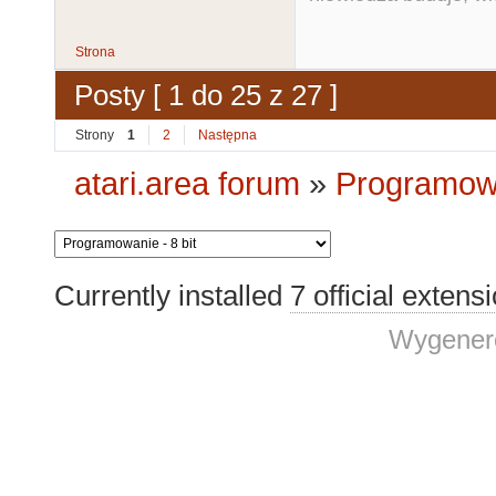
Strona
Posty [ 1 do 25 z 27 ]
Strony
1
2
Następna
atari.area forum
»
Programowa
Currently installed
7 official extens
Wygenero