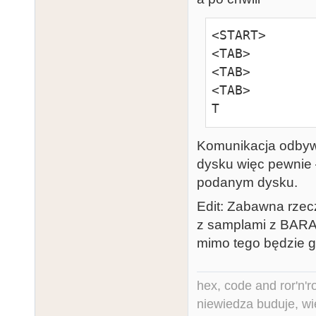
<TAB>

<TAB>

<START>

<TAB>

<TAB>

<CTRL+P>
<TAB>

<TAB>

T
Komunikacja odbywa
dysku więc pewnie 
podanym dysku.
Edit: Zabawna rzec
z samplami z BARAH
mimo tego będzie g
hex, code and ror'n'ro
niewiedza buduje, wi