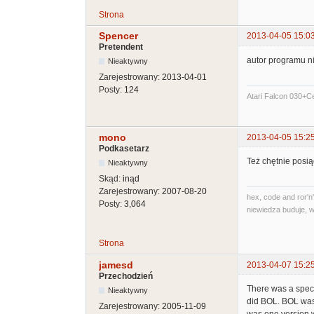
Strona
Spencer
2013-04-05 15:0
Pretendent
autor programu ni
Nieaktywny
Zarejestrowany:
2013-04-01
Posty:
124
Atari Falcon 030+
mono
2013-04-05 15:2
Podkasetarz
Też chętnie posi
Nieaktywny
Skąd:
inąd
Zarejestrowany:
2007-08-20
hex, code and ror'n'
Posty:
3,064
niewiedza buduje, w
Strona
jamesd
2013-04-07 15:2
Przechodzień
There was a speci
Nieaktywny
did BOL. BOL was 
Zarejestrowany:
2005-11-09
was one version w