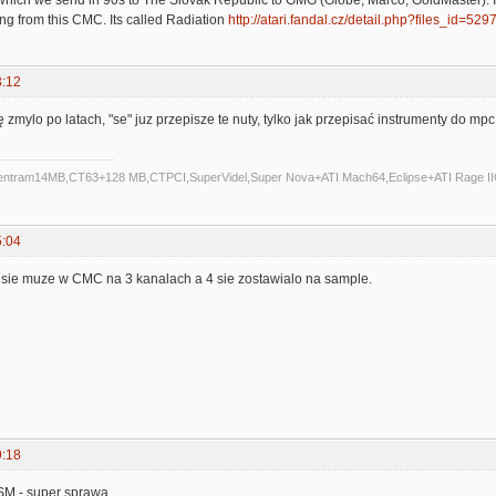
ng from this CMC. Its called Radiation
http://atari.fandal.cz/detail.php?files_id=529
3:12
ię zmylo po latach, "se" juz przepisze te nuty, tylko jak przepisać instrumenty do mp
Centram14MB,CT63+128 MB,CTPCI,SuperVidel,Super Nova+ATI Mach64,Eclipse+ATI Rage II
5:04
ie muze w CMC na 3 kanalach a 4 sie zostawialo na sample.
9:18
M - super sprawa..