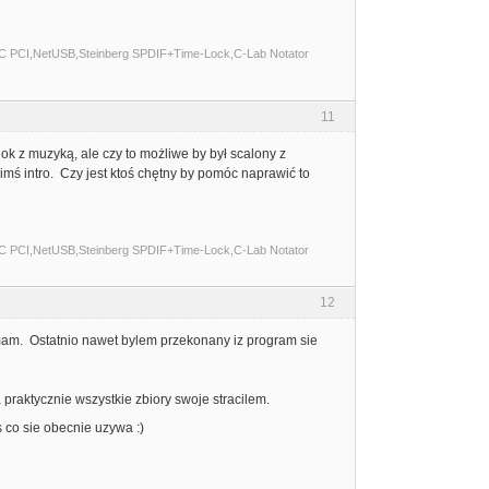
C PCI,NetUSB,Steinberg SPDIF+Time-Lock,C-Lab Notator
11
k z muzyką, ale czy to możliwe by był scalony z
mś intro. Czy jest ktoś chętny by pomóc naprawić to
C PCI,NetUSB,Steinberg SPDIF+Time-Lock,C-Lab Notator
12
 mam. Ostatnio nawet bylem przekonany iz program sie
praktycznie wszystkie zbiory swoje stracilem.
s co sie obecnie uzywa :)