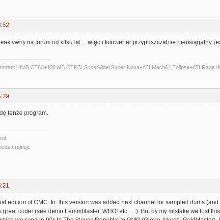
3:52
eaktywny na forum od kilku lat.... więc i konwerter przypuszczalnie nieosiągalny, je
Centram14MB,CT63+128 MB,CTPCI,SuperVidel,Super Nova+ATI Mach64,Eclipse+ATI Rage II
5:29
ądę tenże program.
rol
iedza rujnuje
5:21
al edition of CMC. In this version was added next channel for sampled dums (and 
great coder (see demo Lemmblaster, WHO! etc . . .). But by my mistake we lost this s
hich we send in 90s to The Slovak Republic to GMG (Globe, Marco, GoldMaster). I thi