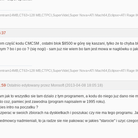
Centram14MB,CT63+128 MB,CTPCI,SuperVidel,Super Nova+ATI Mach64,Eclipse+ATI Rage II
5:37
część kodu CMCSM , ostatni blok $8500 w górę się kaszani, tylko że to chyba blo
 ? bo i po co ? (się nogi) - sam juz nie wiem bo tam jest mowa w nagłówku o jaki
Centram14MB,CT63+128 MB,CTPCI,SuperVidel,Super Nova+ATI Mach64,Eclipse+ATI Rage II
1:59
Ostatnio edytowany przez Monsoft (2013-04-08 18:05:18)
am jak to wszystko sie tam dzialo z tym programem, a kodu do niego juz dano nie
No coz, pamiec jest zawodna (program napisalem w 1995 roku).
ies intro na poczatku ?
zperac w swoich zbiorach na dyskietkach i poszukac czy nie ma tego programu. Ja 
rzedmowcy nadmieniali, to ja radze sie nie pakowac w jakies "starocie" i uzyc czego