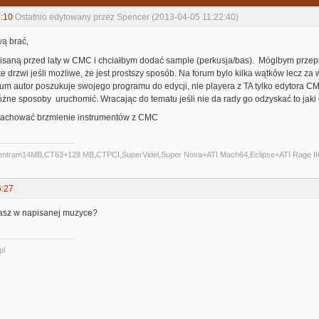
:10
Ostatnio edytowany przez Spencer (2013-04-05 11:22:40)
ą brać,
aną przed laty w CMC i chciałbym dodać sample (perkusja/bas). Móglbym przepi
e drzwi jeśli możliwe, że jest prostszy sposób. Na forum bylo kilka wątków lecz za 
um autor poszukuje swojego programu do edycji, nie playera z TA tylko edytora
ne sposoby uruchomić. Wracając do tematu jeśli nie da rady go odzyskać to jaki 
 zachować brzmienie instrumentów z CMC
Centram14MB,CT63+128 MB,CTPCI,SuperVidel,Super Nova+ATI Mach64,Eclipse+ATI Rage II
6:27
asz w napisanej muzyce?
pl