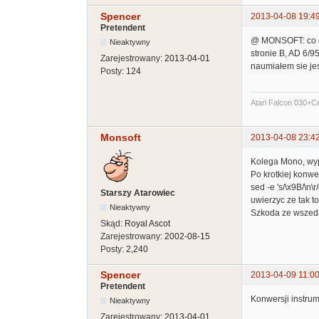
Spencer
2013-04-08 19:4
Pretendent
@ MONSOFT: co d
Nieaktywny
stronie B, AD 6/9
Zarejestrowany:
2013-04-01
naumiałem sie je
Posty:
124
Atari Falcon 030+
Monsoft
2013-04-08 23:4
Kolega Mono, wypr
Po krotkiej konw
sed -e 's/\x9B/\n\
Starszy Atarowiec
uwierzyc ze tak 
Nieaktywny
Szkoda ze wszedz
Skąd:
Royal Ascot
Zarejestrowany:
2002-08-15
Posty:
2,240
Spencer
2013-04-09 11:00
Pretendent
Konwersji instrum
Nieaktywny
Zarejestrowany:
2013-04-01