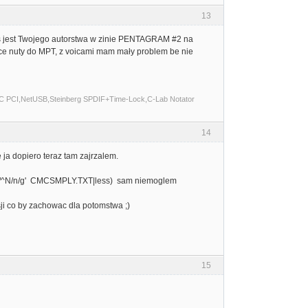
13
jest Twojego autorstwa w zinie PENTAGRAM #2 na
rzuce nuty do MPT, z voicami mam mały problem be nie
C PCI,NetUSB,Steinberg SPDIF+Time-Lock,C-Lab Notator
14
ja dopiero teraz tam zajrzalem.
^X/z/g; s/^N/n/g' CMCSMPLY.TXT|less) sam niemoglem
ji co by zachowac dla potomstwa ;)
15