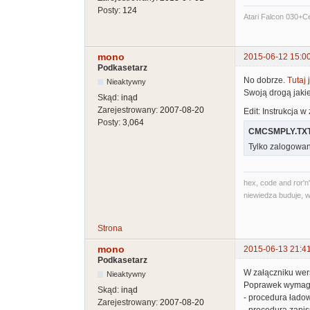
Posty:
124
Atari Falcon 030+
mono
2015-06-12 15:0
Podkasetarz
No dobrze.
Tutaj
j
Nieaktywny
Swoją drogą jaki
Skąd:
inąd
Zarejestrowany:
2007-08-20
Edit: Instrukcja w
Posty:
3,064
CMCSMPLY.TX
Tylko zalogowan
hex, code and ror'n'
niewiedza buduje, w
Strona
mono
2015-06-13 21:4
Podkasetarz
W załączniku wer
Nieaktywny
Poprawek wymag
Skąd:
inąd
- procedura łado
Zarejestrowany:
2007-08-20
- procedura zapi