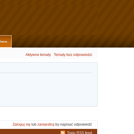
łówna
Aktywne tematy
Tematy bez odpowiedzi
.
Zaloguj się
lub
zarejestruj
by napisać odpowiedź
Topic RSS feed