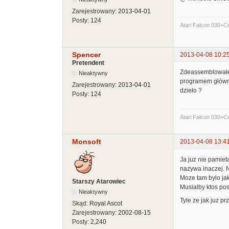
Zarejestrowany:
2013-04-01
Posty:
124
Atari Falcon 030+
Spencer
2013-04-08 10:2
Pretendent
Zdeassemblowałem 
Nieaktywny
programem głównym
Zarejestrowany:
2013-04-01
dzieło ?
Posty:
124
Atari Falcon 030+
Monsoft
2013-04-08 13:4
Ja juz nie pamiet
nazywa inaczej. 
Moze tam bylo jak
Starszy Atarowiec
Musialby ktos pos
Nieaktywny
Tyle ze jak juz p
Skąd:
Royal Ascot
Zarejestrowany:
2002-08-15
Posty:
2,240