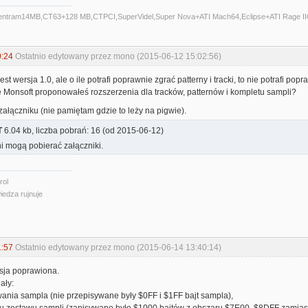
Centram14MB,CT63+128 MB,CTPCI,SuperVidel,Super Nova+ATI Mach64,Eclipse+ATI Rage II
0:24
Ostatnio edytowany przez mono (2015-06-12 15:02:56)
est wersja 1.0, ale o ile potrafi poprawnie zgrać patterny i tracki, to nie potrafi p
e Monsoft proponowałeś rozszerzenia dla tracków, patternów i kompletu sampli?
 załączniku (nie pamiętam gdzie to leży na pigwie).
T
6.04 kb, liczba pobrań: 16 (od 2015-06-12)
i mogą pobierać załączniki.
rol
iedza rujnuje
1:57
Ostatnio edytowany przez mono (2015-06-14 13:40:14)
sja poprawiona.
ały:
wania sampla (nie przepisywane były $0FF i $1FF bajt sampla),
su zestawu sampli (zapisywane było $1000 bajtów z obszaru $7E00..$8DFF zamias