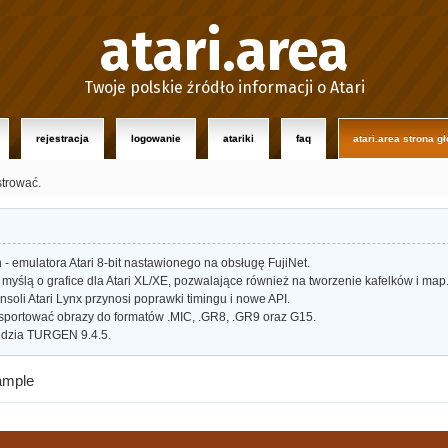
atari.area
Twoje polskie źródło informacji o Atari
rejestracja
logowanie
atariki
faq
atari.area strona g
strować.
- emulatora Atari 8-bit nastawionego na obsługę FujiNet.
myślą o grafice dla Atari XL/XE, pozwalające również na tworzenie kafelków i map
oli Atari Lynx przynosi poprawki timingu i nowe API.
portować obrazy do formatów .MIC, .GR8, .GR9 oraz G15.
dzia TURGEN 9.4.5.
mple