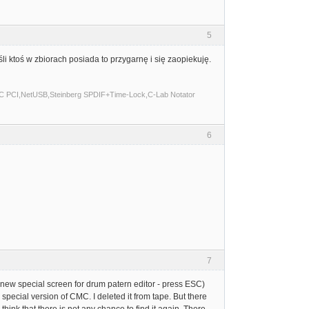
5
śli ktoś w zbiorach posiada to przygarnę i się zaopiekuję.
C PCI,NetUSB,Steinberg SPDIF+Time-Lock,C-Lab Notator
6
7
new special screen for drum patern editor - press ESC)
pecial version of CMC. I deleted it from tape. But there
nk that there is not any chance to find it again. There