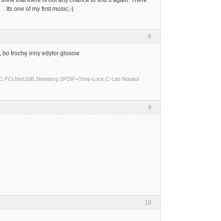
7
. Its one of my first music;-)
8
c, bo trochę inny edytor glosow
C PCI,NetUSB,Steinberg SPDIF+Time-Lock,C-Lab Notator
9
10