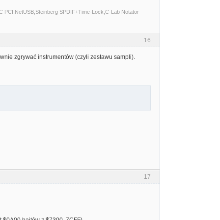
C PCI,NetUSB,Steinberg SPDIF+Time-Lock,C-Lab Notator
16
oprawnie zgrywać instrumentów (czyli zestawu sampli).
17
t $0A00 bajtów z $7300..7CFF).