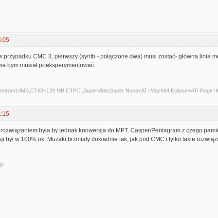
5:05
 w przypadku CMC 3, pierwszy (synth - połączone dwa) musi zostać- główna linia 
ma bym musiał poeksperymentować.
Centram14MB,CT63+128 MB,CTPCI,SuperVidel,Super Nova+ATI Mach64,Eclipse+ATI Rage II
1:15
 rozwiązaniem była by jednak konwersja do MPT. Casper/Pentagram z czego pamię
ji był w 100% ok. Muzaki brzmiały dokładnie tak, jak pod CMC i tylko takie rozwiąz
pl