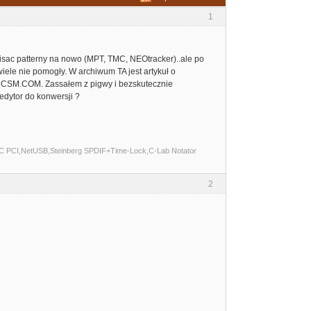
1
sac patterny na nowo (MPT, TMC, NEOtracker)..ale po
wiele nie pomogły. W archiwum TA jest artykuł o
 CMCSM.COM. Zassałem z pigwy i bezskutecznie
edytor do konwersji ?
C PCI,NetUSB,Steinberg SPDIF+Time-Lock,C-Lab Notator
2