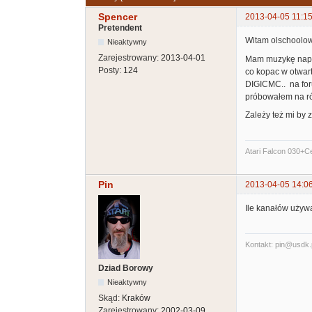
Spencer
2013-04-05 11:15
Pretendent
Witam olschoolow
Nieaktywny
Zarejestrowany:
2013-04-01
Mam muzykę napis
Posty:
124
co kopac w otwart
DIGICMC.. na for
próbowałem na róż
Zależy też mi by
Atari Falcon 030+
Pin
2013-04-05 14:0
Ile kanałów używ
Kontakt: pin@usdk.
Dziad Borowy
Nieaktywny
Skąd:
Kraków
Zarejestrowany:
2002-03-09