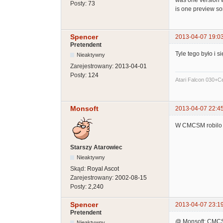
Posty:
73
is one preview so
Spencer
2013-04-07 19:0
Pretendent
Tyle tego było i s
Nieaktywny
Zarejestrowany:
2013-04-01
Posty:
124
Atari Falcon 030+
Monsoft
2013-04-07 22:4
W CMCSM robilo s
Starszy Atarowiec
Nieaktywny
Skąd:
Royal Ascot
Zarejestrowany:
2002-08-15
Posty:
2,240
Spencer
2013-04-07 23:1
Pretendent
@ Monsoft: CMCS
Nieaktywny