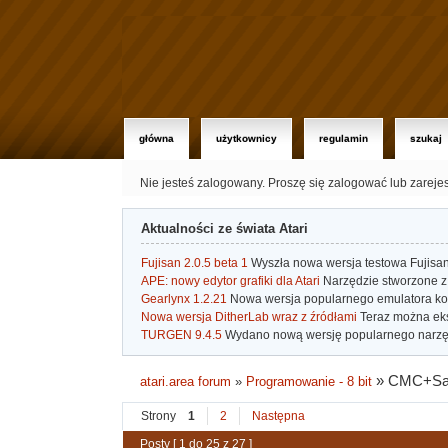
główna
użytkownicy
regulamin
szukaj
Nie jesteś zalogowany.
Proszę się zalogować lub zareje
Aktualności ze świata Atari
Fujisan 2.0.5 beta 1
Wyszła nowa wersja testowa Fujisan 
APE: nowy edytor grafiki dla Atari
Narzędzie stworzone z 
Gearlynx 1.2.21
Nowa wersja popularnego emulatora kons
Nowa wersja DitherLab wraz z źródłami
Teraz można eks
TURGEN 9.4.5
Wydano nową wersję popularnego narzę
»
CMC+Sa
atari.area forum
»
Programowanie - 8 bit
Strony
1
2
Następna
Posty [ 1 do 25 z 27 ]