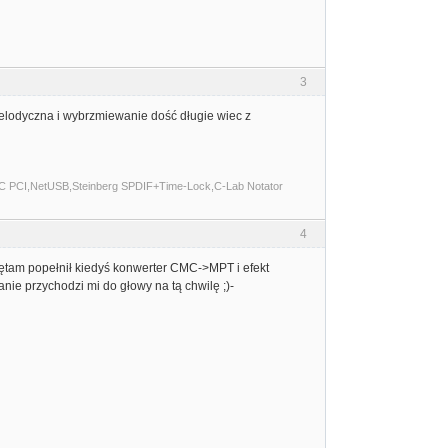
3
melodyczna i wybrzmiewanie dość długie wiec z
C PCI,NetUSB,Steinberg SPDIF+Time-Lock,C-Lab Notator
4
tam popełnił kiedyś konwerter CMC->MPT i efekt
anie przychodzi mi do głowy na tą chwilę ;)-