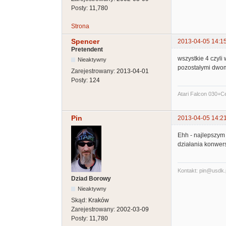
Posty:
11,780
Strona
Spencer
2013-04-05 14:1
Pretendent
wszystkie 4 czyli
Nieaktywny
pozostałymi dwo
Zarejestrowany:
2013-04-01
Posty:
124
Atari Falcon 030+
Pin
2013-04-05 14:2
Ehh - najlepszym
działania konwers
Kontakt: pin@usdk.
Dziad Borowy
Nieaktywny
Skąd:
Kraków
Zarejestrowany:
2002-03-09
Posty:
11,780