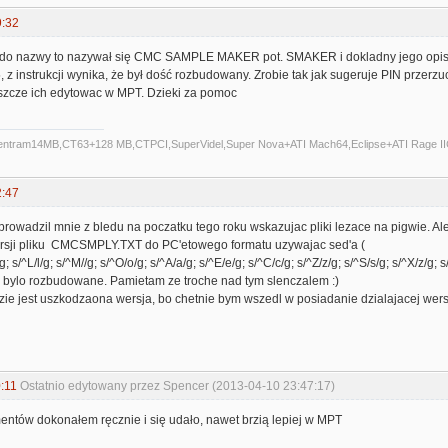
9:32
o nazwy to nazywał się CMC SAMPLE MAKER pot. SMAKER i dokladny jego opis 
5, z instrukcji wynika, że był dość rozbudowany. Zrobie tak jak sugeruje PIN prze
szcze ich edytowac w MPT. Dzieki za pomoc
Centram14MB,CT63+128 MB,CTPCI,SuperVidel,Super Nova+ATI Mach64,Eclipse+ATI Rage II
2:47
owadzil mnie z bledu na poczatku tego roku wskazujac pliki lezace na pigwie. Ale 
ersji pliku CMCSMPLY.TXT do PC'etowego formatu uzywajac sed'a (
r/g; s/^L/l/g; s/^M//g; s/^O/o/g; s/^A/a/g; s/^E/e/g; s/^C/c/g; s/^Z/z/g; s/^S/s/g; s/
to bylo rozbudowane. Pamietam ze troche nad tym slenczalem :)
ie jest uszkodzaona wersja, bo chetnie bym wszedl w posiadanie dzialajacej wers
:11
Ostatnio edytowany przez Spencer (2013-04-10 23:47:17)
entów dokonałem ręcznie i się udało, nawet brzią lepiej w MPT