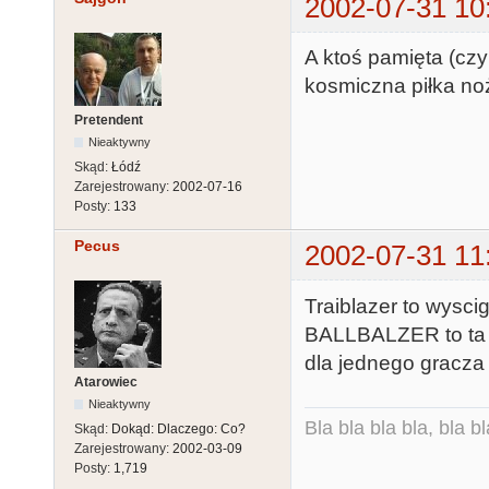
2002-07-31 10
A ktoś pamięta (cz
kosmiczna piłka no
Pretendent
Nieaktywny
Skąd:
Łódź
Zarejestrowany:
2002-07-16
Posty:
133
Pecus
2002-07-31 11
Traiblazer to wyscig
BALLBALZER to ta pi
dla jednego gracza
Atarowiec
Nieaktywny
Bla bla bla bla, bla bl
Skąd:
Dokąd: Dlaczego: Co?
Zarejestrowany:
2002-03-09
Posty:
1,719