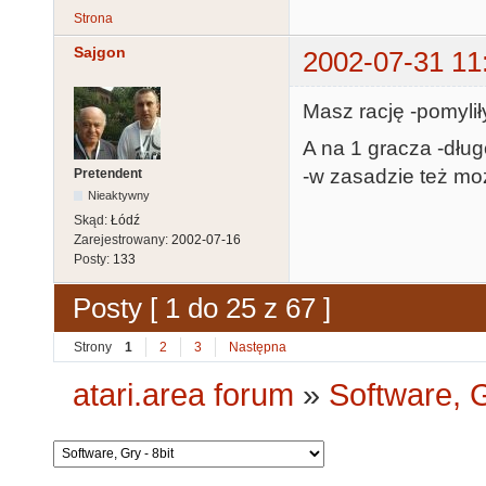
Strona
Sajgon
2002-07-31 11
Masz rację -pomylił
A na 1 gracza -dług
-w zasadzie też mo
Pretendent
Nieaktywny
Skąd:
Łódź
Zarejestrowany:
2002-07-16
Posty:
133
Posty [ 1 do 25 z 67 ]
Strony
1
2
3
Następna
atari.area forum
»
Software, G