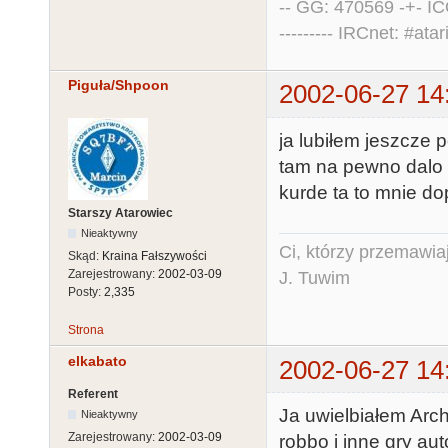
-- GG: 470569 -+- I
--------- IRCnet: #atari
Piguła/Shpoon
2002-06-27 14
ja lubiłem jeszcze 
tam na pewno dalo s
kurde ta to mnie dop
Starszy Atarowiec
Nieaktywny
Ci, którzy przemawia
Skąd:
Kraina Fałszywości
Zarejestrowany:
2002-03-09
J. Tuwim
Posty:
2,335
Strona
elkabato
2002-06-27 14
Referent
Ja uwielbiałem Arch
Nieaktywny
Zarejestrowany:
2002-03-09
robbo i inne gry aut