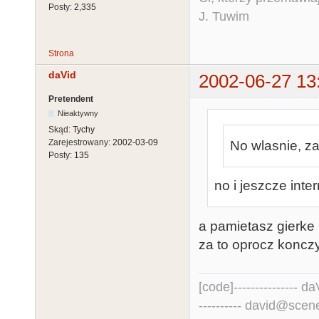
Posty:
2,335
J. Tuwim
Strona
daVid
2002-06-27 13
Pretendent
Nieaktywny
Skąd:
Tychy
Zarejestrowany:
2002-03-09
No wlasnie, z
Posty:
135
no i jeszcze inter
a pamietasz gierke p
za to oprocz koncz
[code]--------------- daV
---------- david@scene.