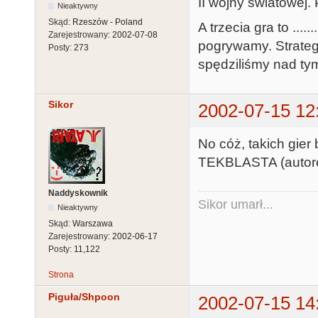
II wojny swiatowej. 
Nieaktywny
Skąd:
Rzeszów - Poland
A trzecia gra to ...
Zarejestrowany:
2002-07-08
pogrywamy. Strategi
Posty:
273
spędziliśmy nad ty
Sikor
2002-07-15 12
No cóż, takich gier
TEKBLASTA (autorek
Naddyskownik
Sikor umarł...
Nieaktywny
Skąd:
Warszawa
Zarejestrowany:
2002-06-17
Posty:
11,122
Strona
Piguła/Shpoon
2002-07-15 14