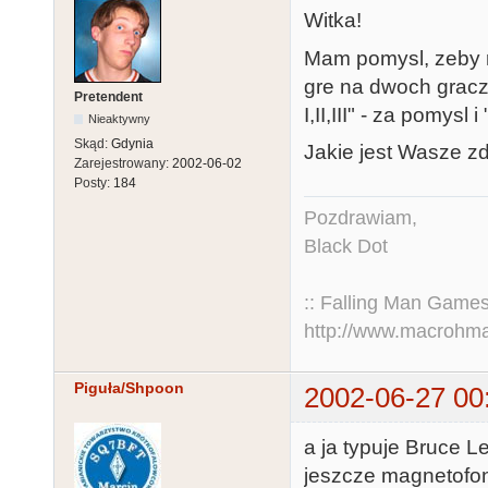
Witka!
Mam pomysl, zeby r
gre na dwoch gracz
Pretendent
I,II,III" - za pomysl
Nieaktywny
Skąd:
Gdynia
Jakie jest Wasze z
Zarejestrowany:
2002-06-02
Posty:
184
Pozdrawiam,
Black Dot
:: Falling Man Games
http://www.macrohm
Piguła/Shpoon
2002-06-27 00
a ja typuje Bruce 
jeszcze magnetofon)