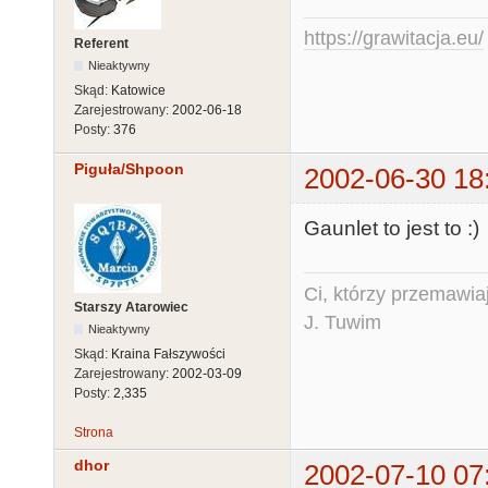
https://grawitacja.eu/
Referent
Nieaktywny
Skąd:
Katowice
Zarejestrowany:
2002-06-18
Posty:
376
Piguła/Shpoon
2002-06-30 18
Gaunlet to jest to :)
Ci, którzy przemawia
Starszy Atarowiec
J. Tuwim
Nieaktywny
Skąd:
Kraina Fałszywości
Zarejestrowany:
2002-03-09
Posty:
2,335
Strona
dhor
2002-07-10 07