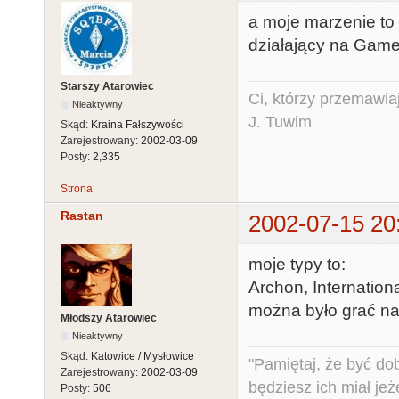
a moje marzenie to 
działający na Game L
Starszy Atarowiec
Ci, którzy przemawia
Nieaktywny
J. Tuwim
Skąd:
Kraina Fałszywości
Zarejestrowany:
2002-03-09
Posty:
2,335
Strona
Rastan
2002-07-15 20
moje typy to:
Archon, Internation
można było grać naw
Młodszy Atarowiec
Nieaktywny
Skąd:
Katowice / Mysłowice
"Pamiętaj, że być do
Zarejestrowany:
2002-03-09
będziesz ich miał jeż
Posty:
506