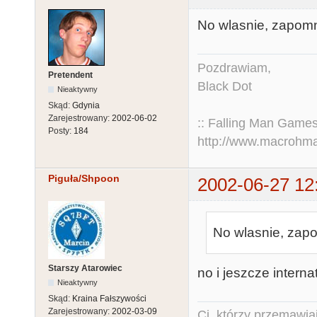
No wlasnie, zapomn
Pozdrawiam,
Pretendent
Black Dot
Nieaktywny
Skąd:
Gdynia
Zarejestrowany:
2002-06-02
:: Falling Man Games
Posty:
184
http://www.macrohm
Piguła/Shpoon
2002-06-27 12
No wlasnie, zapo
Starszy Atarowiec
no i jeszcze internat
Nieaktywny
Skąd:
Kraina Fałszywości
Zarejestrowany:
2002-03-09
Ci, którzy przemawia