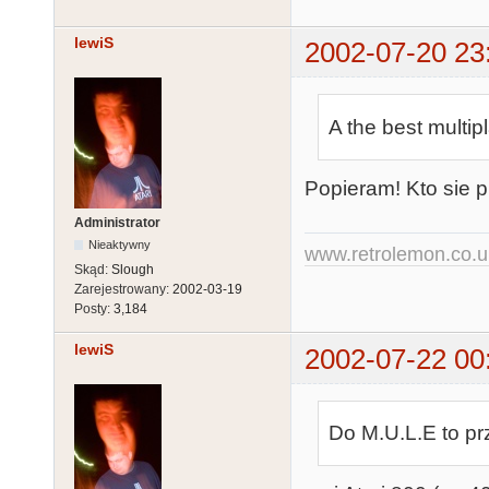
lewiS
2002-07-20 23
A the best multip
Popieram! Kto sie p
Administrator
Nieaktywny
www.retrolemon.co.u
Skąd:
Slough
Zarejestrowany:
2002-03-19
Posty:
3,184
lewiS
2002-07-22 00
Do M.U.L.E to pr