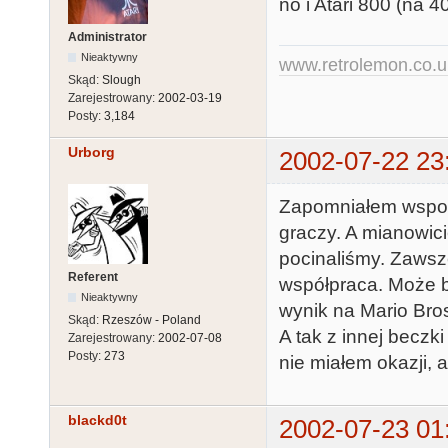
no i Atari 800 (na 
Administrator
Nieaktywny
www.retrolemon.co.u
Skąd:
Slough
Zarejestrowany:
2002-03-19
Posty:
3,184
Urborg
2002-07-22 23
Zapomniałem wspomn
graczy. A mianowic
pocinaliśmy. Zawsz
Referent
współpraca. Może by
Nieaktywny
wynik na Mario Bro
Skąd:
Rzeszów - Poland
A tak z innej beczk
Zarejestrowany:
2002-07-08
Posty:
273
nie miałem okazji, 
blackd0t
2002-07-23 01