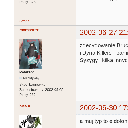
Posty:
378
Strona
mcmaster
2002-06-27 21
zdecydowanie Bruce
i Dyna Killers - p
Syzygy i kilka innyc
Referent
Nieaktywny
Skąd:
bagnówka
Zarejestrowany:
2002-05-05
Posty:
382
koala
2002-06-30 17
a muj typ to eidolon 