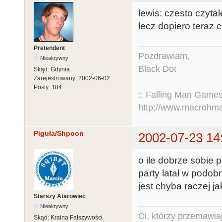
lewis: czesto czyt
lecz dopiero teraz c
Pretendent
Pozdrawiam,
Nieaktywny
Black Dot
Skąd:
Gdynia
Zarejestrowany:
2002-06-02
Posty:
184
:: Falling Man Games
http://www.macrohm
Piguła/Shpoon
2002-07-23 14
o ile dobrze sobi
party latał w podob
jest chyba raczej ja
Starszy Atarowiec
Nieaktywny
Ci, którzy przemawia
Skąd:
Kraina Fałszywości