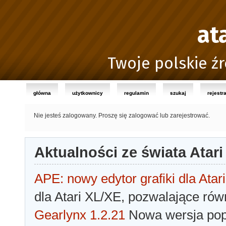
at
Twoje polskie źr
główna
użytkownicy
regulamin
szukaj
rejestr
Nie jesteś zalogowany.
Proszę się zalogować lub zarejestrować.
Aktualności ze świata Atari
APE: nowy edytor grafiki dla Atari
dla Atari XL/XE, pozwalające rów
Gearlynx 1.2.21
Nowa wersja popu