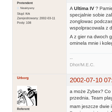
Pretendent
A
Ultima IV
? Pamie
Nieaktywny
Skąd:
Krk
specjalnie sobie za
Zarejestrowany:
2002-03-11
zonglowac podczas g
Posty:
108
wspolpracowala z d
A z gier na dwoch 
ominela mnie i kole
--
Dhor/M.E.C.
Urborg
2002-07-10 07
a może Zybex? Co pr
przednia. Team play
mam jeszcze dwie i
Referent