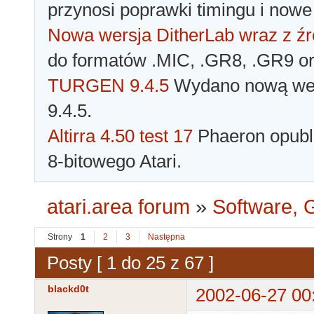
przynosi poprawki timingu i nowe
Nowa wersja DitherLab wraz z źr
do formatów .MIC, .GR8, .GR9 o
TURGEN 9.4.5
Wydano nową wer
9.4.5.
Altirra 4.50 test 17
Phaeron opubli
8-bitowego Atari.
atari.area forum
»
Software, G
Strony
1
2
3
Następna
Posty [ 1 do 25 z 67 ]
blackd0t
2002-06-27 00