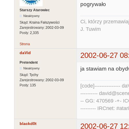
pogrywało
Starszy Atarowiec
Nieaktywny
Ci, którzy przemawia
Skąd:
Kraina Fałszywości
Zarejestrowany:
2002-03-09
J. Tuwim
Posty:
2,335
Strona
daVid
2002-06-27 08
Pretendent
ja stawiam na obyd
Nieaktywny
Skąd:
Tychy
Zarejestrowany:
2002-03-09
[code]--------------- daV
Posty:
135
---------- david@scene.
-- GG: 470569 -+- I
--------- IRCnet: #atari
blackd0t
2002-06-27 12