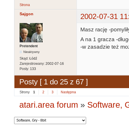
Strona
Sajgon
2002-07-31 11
Masz rację -pomylił
A na 1 gracza -dług
-w zasadzie też mo
Pretendent
Nieaktywny
Skąd:
Łódź
Zarejestrowany:
2002-07-16
Posty:
133
Posty [ 1 do 25 z 67 ]
Strony
1
2
3
Następna
atari.area forum
»
Software, G