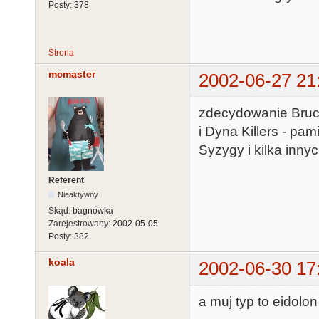
Posty:
378
Strona
mcmaster
2002-06-27 21
zdecydowanie Bruce
i Dyna Killers - p
Syzygy i kilka innyc
Referent
Nieaktywny
Skąd:
bagnówka
Zarejestrowany:
2002-05-05
Posty:
382
koala
2002-06-30 17
a muj typ to eidolon 