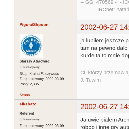
-- GG: 470569 -+- I
--------- IRCnet: #atari
Piguła/Shpoon
2002-06-27 14
ja lubiłem jeszcze 
tam na pewno dalo s
kurde ta to mnie dop
Starszy Atarowiec
Nieaktywny
Ci, którzy przemawia
Skąd:
Kraina Fałszywości
Zarejestrowany:
2002-03-09
J. Tuwim
Posty:
2,335
Strona
elkabato
2002-06-27 14
Referent
Ja uwielbiałem Arch
Nieaktywny
Zarejestrowany:
2002-03-09
robbo i inne gry aut