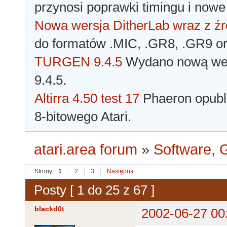
przynosi poprawki timingu i nowe
Nowa wersja DitherLab wraz z źr
do formatów .MIC, .GR8, .GR9 o
TURGEN 9.4.5
Wydano nową wer
9.4.5.
Altirra 4.50 test 17
Phaeron opubli
8-bitowego Atari.
atari.area forum
»
Software, G
Strony
1
2
3
Następna
Posty [ 1 do 25 z 67 ]
blackd0t
2002-06-27 00