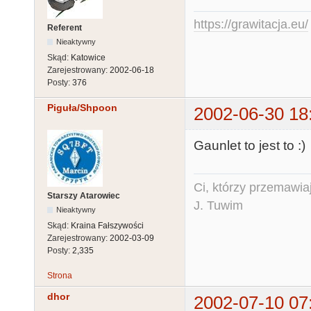
https://grawitacja.eu/
Referent
Nieaktywny
Skąd:
Katowice
Zarejestrowany:
2002-06-18
Posty:
376
Piguła/Shpoon
2002-06-30 18
Gaunlet to jest to :)
Ci, którzy przemawia
Starszy Atarowiec
J. Tuwim
Nieaktywny
Skąd:
Kraina Fałszywości
Zarejestrowany:
2002-03-09
Posty:
2,335
Strona
dhor
2002-07-10 07