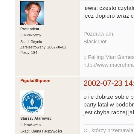
lewis: czesto czyt
lecz dopiero teraz c
Pretendent
Pozdrawiam,
Nieaktywny
Black Dot
Skąd:
Gdynia
Zarejestrowany:
2002-06-02
Posty:
184
:: Falling Man Games
http://www.macrohm
Piguła/Shpoon
2002-07-23 14
o ile dobrze sobi
party latał w podob
jest chyba raczej ja
Starszy Atarowiec
Nieaktywny
Ci, którzy przemawia
Skąd:
Kraina Fałszywości