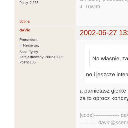
Posty:
2,335
J. Tuwim
Strona
daVid
2002-06-27 13
Pretendent
Nieaktywny
Skąd:
Tychy
Zarejestrowany:
2002-03-09
No wlasnie, z
Posty:
135
no i jeszcze inter
a pamietasz gierke p
za to oprocz koncz
[code]--------------- daV
---------- david@scene.