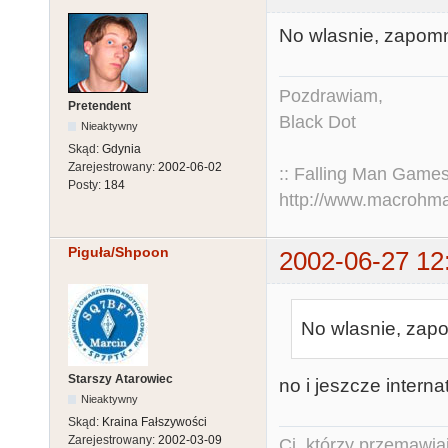
No wlasnie, zapomn
Pozdrawiam,
Pretendent
Black Dot
Nieaktywny
Skąd:
Gdynia
Zarejestrowany:
2002-06-02
:: Falling Man Games
Posty:
184
http://www.macrohm
Piguła/Shpoon
2002-06-27 12
No wlasnie, zapo
Starszy Atarowiec
no i jeszcze internat
Nieaktywny
Skąd:
Kraina Fałszywości
Zarejestrowany:
2002-03-09
Ci, którzy przemawia