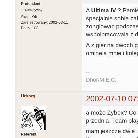
Pretendent
A
Ultima IV
? Pamie
Nieaktywny
Skąd:
Krk
specjalnie sobie za
Zarejestrowany:
2002-03-11
zonglowac podczas g
Posty:
108
wspolpracowala z d
A z gier na dwoch 
ominela mnie i kole
--
Dhor/M.E.C.
Urborg
2002-07-10 07
a może Zybex? Co pr
przednia. Team play
mam jeszcze dwie i
Referent