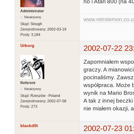
no i Atari 800 (na 
Administrator
Nieaktywny
www.retrolemon.co.u
Skąd:
Slough
Zarejestrowany:
2002-03-19
Posty:
3,184
Urborg
2002-07-22 23
Zapomniałem wspomn
graczy. A mianowic
pocinaliśmy. Zawsz
Referent
współpraca. Może by
Nieaktywny
wynik na Mario Bro
Skąd:
Rzeszów - Poland
A tak z innej beczk
Zarejestrowany:
2002-07-08
Posty:
273
nie miałem okazji, 
blackd0t
2002-07-23 01