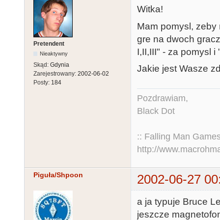
Witka!
Mam pomysl, zeby r
gre na dwoch gracz
Pretendent
I,II,III" - za pomysl
Nieaktywny
Skąd:
Gdynia
Jakie jest Wasze z
Zarejestrowany:
2002-06-02
Posty:
184
Pozdrawiam,
Black Dot
:: Falling Man Games
http://www.macrohm
Piguła/Shpoon
2002-06-27 00
a ja typuje Bruce 
jeszcze magnetofon)