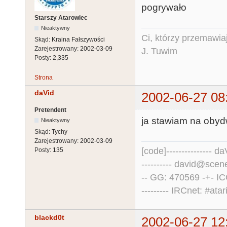
pogrywało
Starszy Atarowiec
Nieaktywny
Ci, którzy przemawia
Skąd:
Kraina Fałszywości
Zarejestrowany:
2002-03-09
J. Tuwim
Posty:
2,335
Strona
daVid
2002-06-27 08
Pretendent
ja stawiam na obyd
Nieaktywny
Skąd:
Tychy
Zarejestrowany:
2002-03-09
[code]--------------- daV
Posty:
135
---------- david@scene.
-- GG: 470569 -+- I
--------- IRCnet: #atari
blackd0t
2002-06-27 12