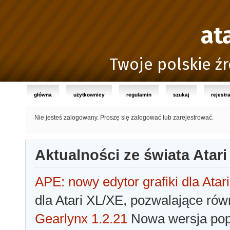
at
Twoje polskie źr
główna
użytkownicy
regulamin
szukaj
rejestr
Nie jesteś zalogowany.
Proszę się zalogować lub zarejestrować.
Aktualności ze świata Atari
APE: nowy edytor grafiki dla Atari
dla Atari XL/XE, pozwalające rów
Gearlynx 1.2.21
Nowa wersja popu