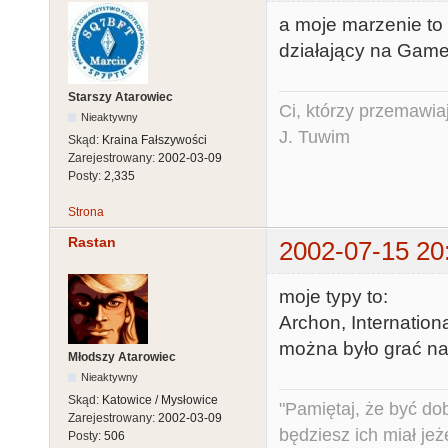
a moje marzenie to 
działający na Game L
Starszy Atarowiec
Ci, którzy przemawia
Nieaktywny
J. Tuwim
Skąd:
Kraina Fałszywości
Zarejestrowany:
2002-03-09
Posty:
2,335
Strona
Rastan
2002-07-15 20
moje typy to:
Archon, Internation
można było grać naw
Młodszy Atarowiec
Nieaktywny
Skąd:
Katowice / Mysłowice
"Pamiętaj, że być do
Zarejestrowany:
2002-03-09
będziesz ich miał jeż
Posty:
506