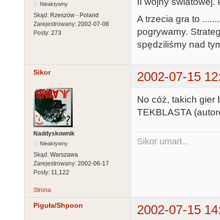
II wojny swiatowej. 
Nieaktywny
Skąd:
Rzeszów - Poland
A trzecia gra to ...
Zarejestrowany:
2002-07-08
pogrywamy. Strategi
Posty:
273
spędziliśmy nad ty
Sikor
2002-07-15 12
No cóż, takich gier
TEKBLASTA (autorek
Naddyskownik
Sikor umarł...
Nieaktywny
Skąd:
Warszawa
Zarejestrowany:
2002-06-17
Posty:
11,122
Strona
Piguła/Shpoon
2002-07-15 14