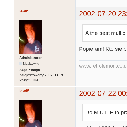
lewiS
2002-07-20 23
A the best multip
Popieram! Kto sie p
Administrator
Nieaktywny
www.retrolemon.co.u
Skąd:
Slough
Zarejestrowany:
2002-03-19
Posty:
3,184
lewiS
2002-07-22 00
Do M.U.L.E to pr