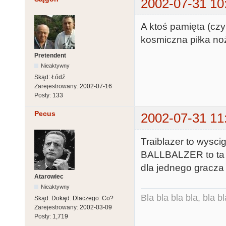
2002-07-31 10
A ktoś pamięta (cz
kosmiczna piłka no
Pretendent
Nieaktywny
Skąd:
Łódź
Zarejestrowany:
2002-07-16
Posty:
133
Pecus
2002-07-31 11
Traiblazer to wyscig
BALLBALZER to ta pi
dla jednego gracza
Atarowiec
Nieaktywny
Bla bla bla bla, bla bl
Skąd:
Dokąd: Dlaczego: Co?
Zarejestrowany:
2002-03-09
Posty:
1,719