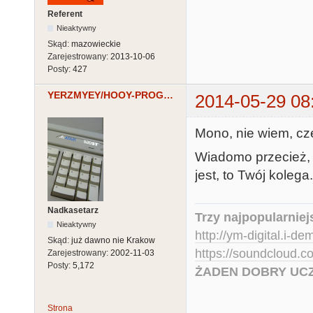
Referent
Nieaktywny
Skąd:
mazowieckie
Zarejestrowany:
2013-10-06
Posty:
427
YERZMYEY/HOOY-PROGRAM
2014-05-29 08
Mono, nie wiem, cz
Wiadomo przecież, 
jest, to Twój kolega.
Nadkasetarz
Trzy najpopularniej
Nieaktywny
http://ym-digital.i-de
Skąd:
już dawno nie Krakow
https://soundcloud.
Zarejestrowany:
2002-11-03
Posty:
5,172
ŻADEN DOBRY UCZ
Strona