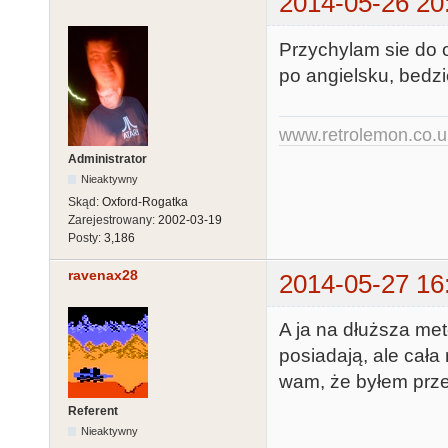
2014-05-26 20
Przychylam sie do o
po angielsku, bedzi
www.retrolemon.co.u
Administrator
Nieaktywny
Skąd:
Oxford-Rogatka
Zarejestrowany:
2002-03-19
Posty:
3,186
ravenax28
2014-05-27 16
A ja na dłuższa met
posiadają, ale cała
wam, że byłem prze
Referent
Nieaktywny