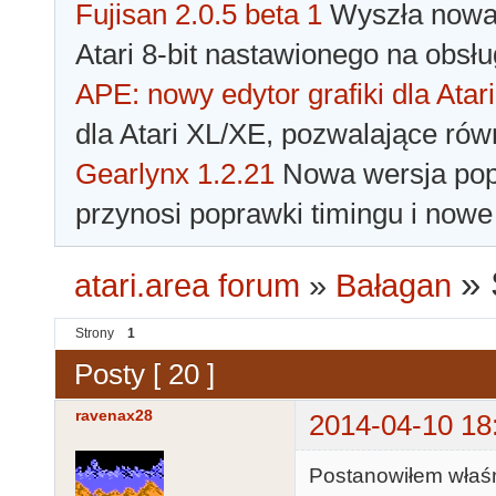
Fujisan 2.0.5 beta 1
Wyszła nowa 
Atari 8-bit nastawionego na obsłu
APE: nowy edytor grafiki dla Atari
dla Atari XL/XE, pozwalające rów
Gearlynx 1.2.21
Nowa wersja popu
przynosi poprawki timingu i nowe
»
atari.area forum
»
Bałagan
Strony
1
Posty [ 20 ]
ravenax28
2014-04-10 18
Postanowiłem właśn