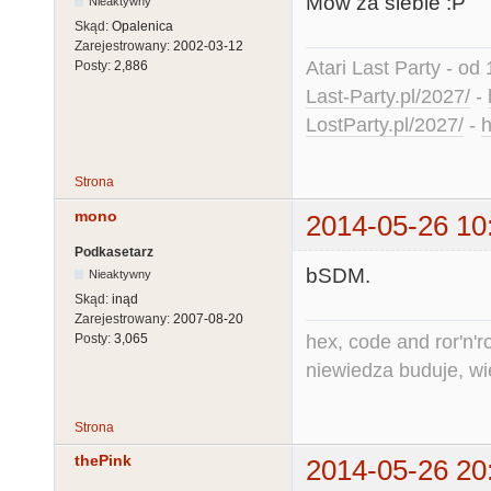
Mów za siebie :P
Nieaktywny
Skąd:
Opalenica
Zarejestrowany:
2002-03-12
Atari Last Party - od 
Posty:
2,886
Last-Party.pl/2027/
-
LostParty.pl/2027/
-
h
Strona
mono
2014-05-26 10
Podkasetarz
bSDM.
Nieaktywny
Skąd:
inąd
Zarejestrowany:
2007-08-20
hex, code and ror'n'ro
Posty:
3,065
niewiedza buduje, wi
Strona
thePink
2014-05-26 20