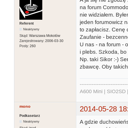
na forum Commodore 
nie widziałem. Byłe
jeden forumowicz na
Referent
to zapłacisz. Cenę 
Nieaktywny
Skąd:
Warszawa Mokotów
Zaufanie - bezcenn
Zarejestrowany:
2006-03-30
U nas - na forum - 
Posty:
260
i plebs. Szkoda, bo 
Np. taki Sikor :-) 
zbawcę. Oby takich
----------------------------
A600 Mini | SIO2SD 
mono
2014-05-28 18
Podkasetarz
A gdzie duchowieńs
Nieaktywny