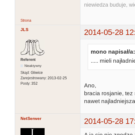
niewiedza buduje, wi
Strona
JLS
2014-05-28 12
mono napisał/a:
Referent
..... mieli najład
Nieaktywny
Skąd:
Gliwice
Zarejestrowany:
2013-02-25
Posty:
352
Ano,
bracia rosjanie, tez
nawet najladniejsza
NetSerwer
2014-05-28 17
A ja się nie zgodz