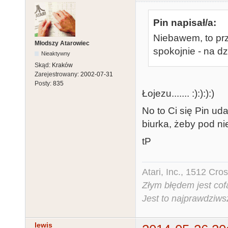
Pin napisał/a:
Niebawem, to prz
Młodszy Atarowiec
spokojnie - na dz
Nieaktywny
Skąd:
Kraków
Zarejestrowany:
2002-07-31
Posty:
835
Łojezu....... :):):):)
No to Ci się Pin u
biurka, żeby pod ni
tP
Atari, Inc., 1512 Cr
Złym błędem jest cof
Jest to najprawdziws
lewis