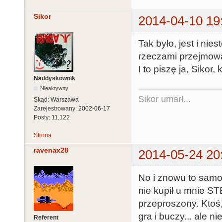
Sikor
2014-04-10 19
Tak było, jest i nie
rzeczami przejmować
I to piszę ja, Sikor, k
Naddyskownik
Nieaktywny
Sikor umarł...
Skąd:
Warszawa
Zarejestrowany:
2002-06-17
Posty:
11,122
Strona
ravenax28
2014-05-24 20
No i znowu to samo
nie kupił u mnie ST
przeproszony. Ktoś,
gra i buczy... ale 
Referent