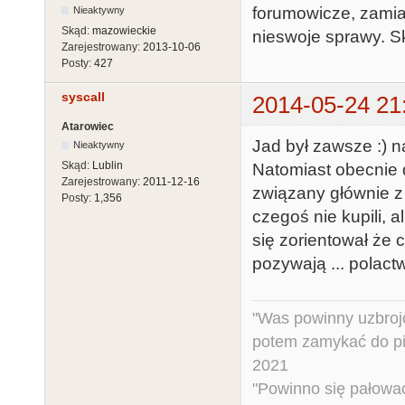
forumowicze, zamia
Nieaktywny
Skąd:
mazowieckie
nieswoje sprawy. Sk
Zarejestrowany:
2013-10-06
Posty:
427
syscall
2014-05-24 21
Atarowiec
Jad był zawsze :) n
Nieaktywny
Skąd:
Lublin
Natomiast obecnie 
Zarejestrowany:
2011-12-16
związany głównie z
Posty:
1,356
czegoś nie kupili, 
się zorientował że 
pozywają ... polact
"Was powinny uzbroj
potem zamykać do pi
2021
"Powinno się pałować 