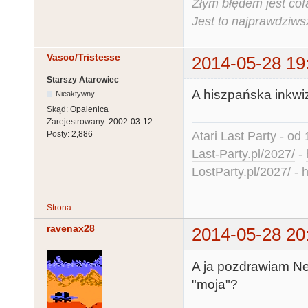
Złym błędem jest cof
Jest to najprawdziws
Vasco/Tristesse
2014-05-28 19
Starszy Atarowiec
A hiszpańska inkwi
Nieaktywny
Skąd:
Opalenica
Zarejestrowany:
2002-03-12
Atari Last Party - od 
Posty:
2,886
Last-Party.pl/2027/
-
LostParty.pl/2027/
-
h
Strona
ravenax28
2014-05-28 20
A ja pozdrawiam Net
"moja"?