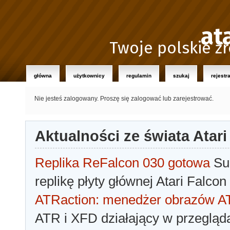
at
Twoje polskie źr
główna
użytkownicy
regulamin
szukaj
rejestr
Nie jesteś zalogowany.
Proszę się zalogować lub zarejestrować.
Aktualności ze świata Atari
Replika ReFalcon 030 gotowa
Sua
replikę płyty głównej Atari Falcon
ATRaction: menedżer obrazów 
ATR i XFD działający w przegląda