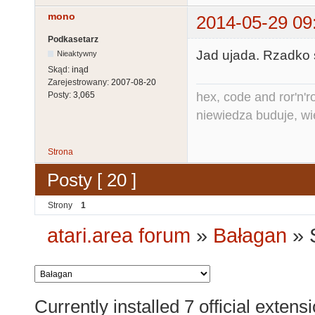
mono
2014-05-29 09
Podkasetarz
Jad ujada. Rzadko s
Nieaktywny
Skąd:
inąd
Zarejestrowany:
2007-08-20
hex, code and ror'n'ro
Posty:
3,065
niewiedza buduje, wi
Strona
Posty [ 20 ]
Strony
1
atari.area forum
»
Bałagan
»
Currently installed
7 official extens