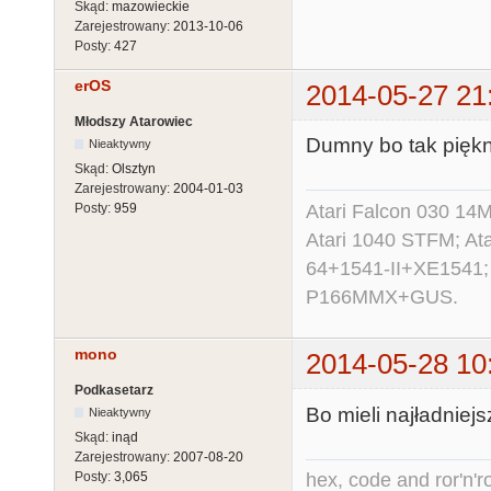
Skąd:
mazowieckie
Zarejestrowany:
2013-10-06
Posty:
427
erOS
2014-05-27 21
Młodszy Atarowiec
Dumny bo tak piękni
Nieaktywny
Skąd:
Olsztyn
Zarejestrowany:
2004-01-03
Atari Falcon 030 1
Posty:
959
Atari 1040 STFM; A
64+1541-II+XE1541;
P166MMX+GUS.
mono
2014-05-28 10
Podkasetarz
Bo mieli najładniejs
Nieaktywny
Skąd:
inąd
Zarejestrowany:
2007-08-20
hex, code and ror'n'ro
Posty:
3,065