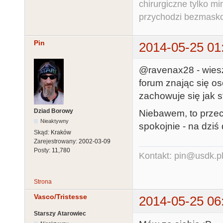
chirurgiczne tylko mi
przychodzi bezmaskow
Pin
2014-05-25 01
@ravenax28 - wiesz
forum znając się os
zachowuje się jak s
Dziad Borowy
Niebawem, to przec
Nieaktywny
spokojnie - na dziś 
Skąd:
Kraków
Zarejestrowany:
2002-03-09
Posty:
11,780
Kontakt: pin@usdk.p
Strona
Vasco/Tristesse
2014-05-25 06
Starszy Atarowiec