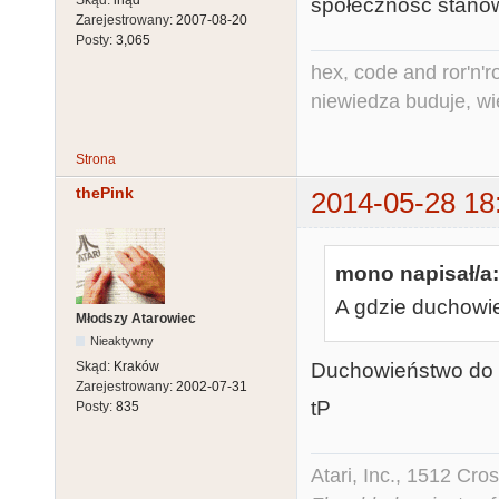
Skąd:
inąd
społeczność stano
Zarejestrowany:
2007-08-20
Posty:
3,065
hex, code and ror'n'ro
niewiedza buduje, wi
Strona
thePink
2014-05-28 18
mono napisał/a:
A gdzie duchowie
Młodszy Atarowiec
Nieaktywny
Duchowieństwo do
Skąd:
Kraków
Zarejestrowany:
2002-07-31
tP
Posty:
835
Atari, Inc., 1512 Cr