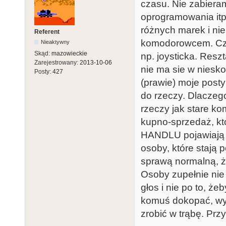
czasu. Nie zabiera
oprogramowania itp
różnych marek i ni
Referent
komodorowcem. Czas
Nieaktywny
Skąd:
mazowieckie
np. joysticka. Resz
Zarejestrowany:
2013-10-06
nie ma sie w niesk
Posty:
427
(prawie) moje post
do rzeczy. Dlaczego
rzeczy jak stare ko
kupno-sprzedaż, kt
HANDLU pojawiają 
osoby, które stają
sprawą normalną, ż
Osoby zupełnie nie
głos i nie po to, ż
komuś dokopać, wyk
zrobić w trąbę. Prz