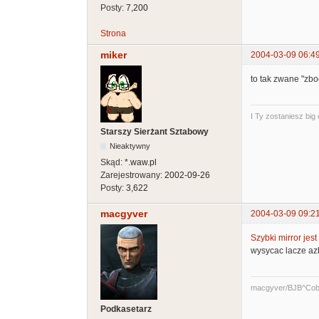
Posty:
7,200
Strona
miker
2004-03-09 06:4
to tak zwane "zb
I Ty zostaniesz big
Starszy Sierżant Sztabowy
Nieaktywny
Skąd:
*.waw.pl
Zarejestrowany:
2002-09-26
Posty:
3,622
macgyver
2004-03-09 09:2
Szybki mirror jest
wysycac lacze azb
macgyver/BJB^Cob
Podkasetarz