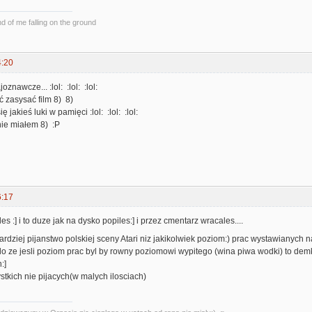
und of me falling on the ground
4:20
oznawcze... :lol: :lol: :lol:
 zasysać film 8) 8)
 jakieś luki w pamięci :lol: :lol: :lol:
nie miałem 8) :P
6:17
ales :] i to duze jak na dysko popiles:] i przez cmentarz wracales....
ardziej pijanstwo polskiej sceny Atari niz jakikolwiek poziom:) prac wystawianych na
elo ze jesli poziom prac byl by rowny poziomowi wypitego (wina piwa wodki) to
:]
tkich nie pijacych(w malych ilosciach)