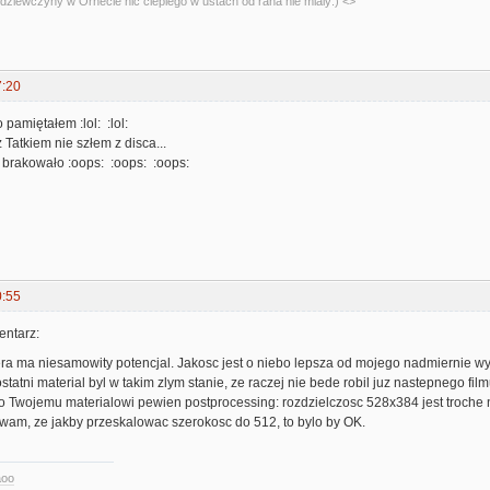
dziewczyny w Ornecie nic cieplego w ustach od rana nie mialy:) <>
7:20
 pamiętałem :lol: :lol:
 Tatkiem nie szłem z disca...
 brakowało :oops: :oops: :oops:
0:55
ntarz:
ra ma niesamowity potencjal. Jakosc jest o niebo lepsza od mojego nadmiernie 
tatni material byl w takim zlym stanie, ze raczej nie bede robil juz nastepnego film
ko Twojemu materialowi pewien postprocessing: rozdzielczosc 528x384 jest troche 
ewam, ze jakby przeskalowac szerokosc do 512, to bylo by OK.
aoo