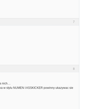
7
8
 nich....
 demka w stylu NUMEN I ASSKICKER powinny ukazywac sie