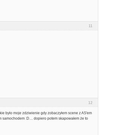
11
12
elkie było moje zdziwienie gdy zobaczyłem scene z AS'em
oim samochodem :D.... dopiero potem skapowałem że to