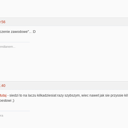
9:56
oczenie zawodowe"... :D
 endianem...
1:40
 tutaj
- siedzi to na laczu kilkadziesiat razy szybszym, wiec nawet jak sie przyssie k
estowi ;)
ra