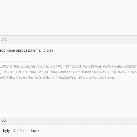
8:28
robiliscie oprocz palenia i picia? ;)
alcon030 CT60e SuperVidel SvEthlana CTPCI) TT (520ST Pak030 Frak PuPla Panther) 
) (1040STE 4MB ST RAM 8MB TT RAM CosmosEx NetUSBee SM144 SC1224) 260ST, 520 S
agCD SkunkBoard GameCart) (Lynx II AgaCart GameCart) 2xPortfolio Hades
3:06
..były też tańce ludowe