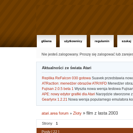
główna
użytkownicy
regulamin
szukaj
Nie jesteś zalogowany.
Proszę się zalogować lub zareje
Aktualności ze świata Atari
Replika ReFalcon 030 gotowa
Suavek przedstawia nową, 
ATRaction: menedżer obrazów ATR/XFD
Menedżer obrazó
Fujisan 2.0.5 beta 1
Wyszła nowa wersja testowa Fujisan 
APE: nowy edytor grafiki dla Atari
Narzędzie stworzone z 
Gearlynx 1.2.21
Nowa wersja popularnego emulatora kons
»
film z lasta 2003
atari.area forum
»
Zloty
Strony
1
Posty [ 22 ]