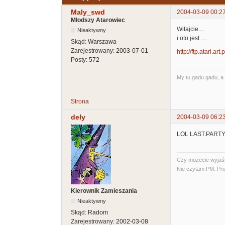
Maly_swd
2004-03-09 00:2
Młodszy Atarowiec
Witajcie....
Nieaktywny
i oto jest ....
Skąd:
Warszawa
Zarejestrowany:
2003-07-01
http://ftp.atari.ar
Posty:
572
My tu gadu gadu, a 
Strona
dely
2004-03-09 06:2
LOL LAST.PARTY
Czy możecie wyjaśni
Nie czytam PM. Pro
Kierownik Zamieszania
Nieaktywny
Skąd:
Radom
Zarejestrowany:
2002-03-08