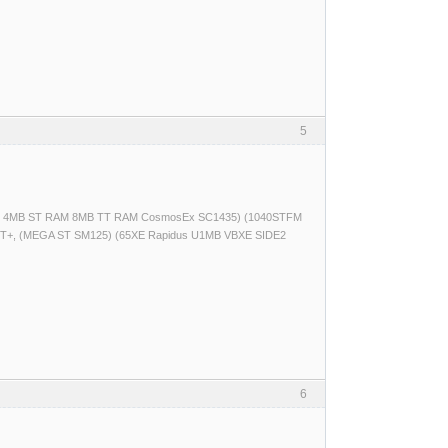
5
(520ST 4MB ST RAM 8MB TT RAM CosmosEx SC1435) (1040STFM
T+, (MEGA ST SM125) (65XE Rapidus U1MB VBXE SIDE2
6