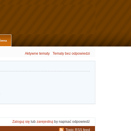
łówna
Aktywne tematy
Tematy bez odpowiedzi
.
Zaloguj się
lub
zarejestruj
by napisać odpowiedź
Topic RSS feed