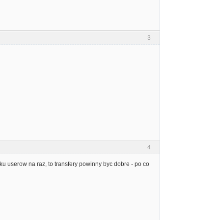
3
4
ilku userow na raz, to transfery powinny byc dobre - po co