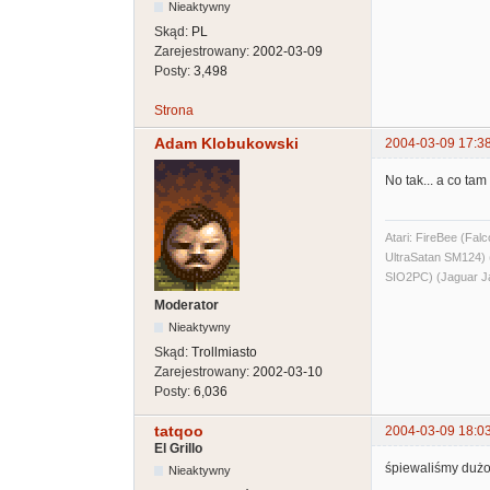
Nieaktywny
Skąd:
PL
Zarejestrowany:
2002-03-09
Posty:
3,498
Strona
Adam Klobukowski
2004-03-09 17:3
No tak... a co tam 
Atari: FireBee (F
UltraSatan SM124
SIO2PC) (Jaguar J
Moderator
Nieaktywny
Skąd:
Trollmiasto
Zarejestrowany:
2002-03-10
Posty:
6,036
tatqoo
2004-03-09 18:0
El Grillo
śpiewaliśmy dużo 
Nieaktywny