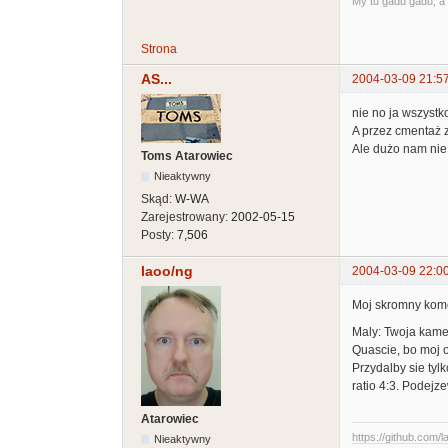
My tu gadu gadu, a 
Strona
AS...
2004-03-09 21:5
nie no ja wszystko
A przez cmentaż z
Ale dużo nam nie
Toms Atarowiec
Nieaktywny
Skąd:
W-WA
Zarejestrowany:
2002-05-15
Posty:
7,506
laoo/ng
2004-03-09 22:0
Moj skromny kome
Maly: Twoja kame
Quascie, bo moj os
Przydalby sie tyl
ratio 4:3. Podejz
Atarowiec
https://github.com/l
Nieaktywny