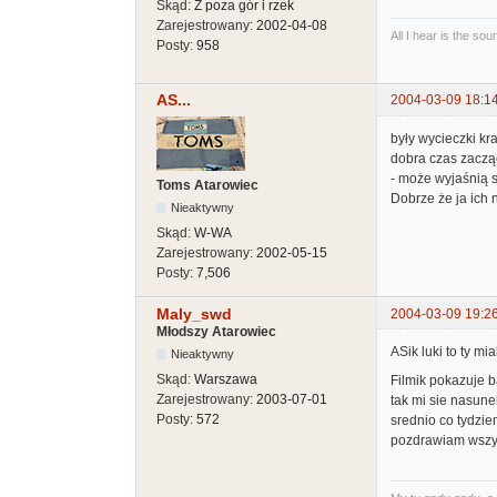
Skąd:
Z poza gór i rzek
Zarejestrowany:
2002-04-08
All I hear is the so
Posty:
958
AS...
2004-03-09 18:1
były wycieczki kraj
dobra czas zacząć
- może wyjaśnią się
Toms Atarowiec
Dobrze że ja ich 
Nieaktywny
Skąd:
W-WA
Zarejestrowany:
2002-05-15
Posty:
7,506
Maly_swd
2004-03-09 19:2
Młodszy Atarowiec
ASik luki to ty mi
Nieaktywny
Skąd:
Warszawa
Filmik pokazuje b
Zarejestrowany:
2003-07-01
tak mi sie nasun
Posty:
572
srednio co tydzien
pozdrawiam wszys