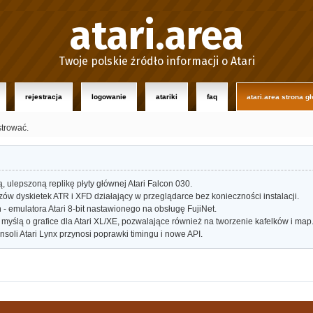
atari.area
Twoje polskie źródło informacji o Atari
rejestracja
logowanie
atariki
faq
atari.area strona g
strować.
ulepszoną replikę płyty głównej Atari Falcon 030.
w dyskietek ATR i XFD działający w przeglądarce bez konieczności instalacji.
- emulatora Atari 8-bit nastawionego na obsługę FujiNet.
myślą o grafice dla Atari XL/XE, pozwalające również na tworzenie kafelków i map
oli Atari Lynx przynosi poprawki timingu i nowe API.