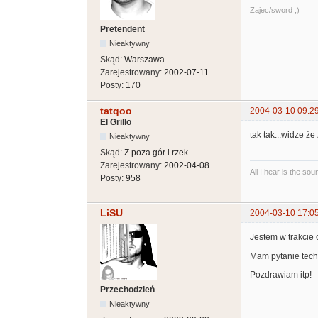
Zajec/sword ;)
Pretendent
Nieaktywny
Skąd:
Warszawa
Zarejestrowany:
2002-07-11
Posty:
170
tatqoo
2004-03-10 09:2
El Grillo
tak tak...widze że
Nieaktywny
Skąd:
Z poza gór i rzek
Zarejestrowany:
2002-04-08
All I hear is the so
Posty:
958
LiSU
2004-03-10 17:0
Jestem w trakcie 
Mam pytanie techni
Pozdrawiam itp!
Przechodzień
Nieaktywny