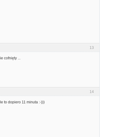
13
 cofnięty ...
14
e to dopiero 11 minuta :-)))