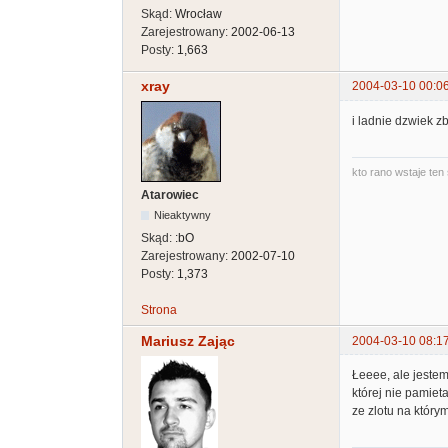
Skąd:
Wrocław
Zarejestrowany:
2002-06-13
Posty:
1,663
xray
2004-03-10 00:0
i ladnie dzwiek zb
kto rano wstaje ten 
Atarowiec
Nieaktywny
Skąd:
:bO
Zarejestrowany:
2002-07-10
Posty:
1,373
Strona
Mariusz Zając
2004-03-10 08:1
Łeeee, ale jestem
której nie pamie
ze zlotu na którym