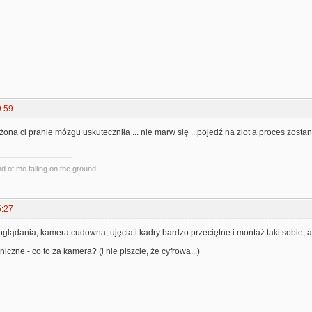
9:59
 żona ci pranie mózgu uskuteczniła ... nie marw się ...pojedź na zlot a proces zostanie
und of me falling on the ground
5:27
oglądania, kamera cudowna, ujęcia i kadry bardzo przeciętne i montaż taki sobie, al
czne - co to za kamera? (i nie piszcie, że cyfrowa...)