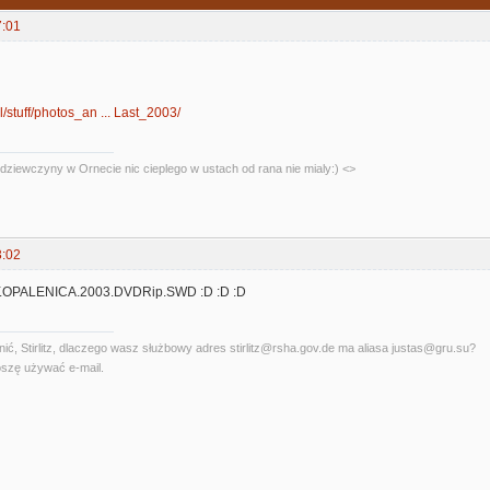
7:01
t.pl/stuff/photos_an ... Last_2003/
dziewczyny w Ornecie nic cieplego w ustach od rana nie mialy:) <>
3:02
.OPALENICA.2003.DVDRip.SWD :D :D :D
ć, Stirlitz, dlaczego wasz służbowy adres stirlitz@rsha.gov.de ma aliasa justas@gru.su?
szę używać e-mail.