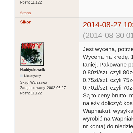
Posty:
11,122
Strona
Sikor
2014-08-27 10
(2014-08-30 01
Jest wycena, potrze
Wycena na kredę, 1
taniej. Pakowane po
Naddyskownik
0,80zł/szt, czyli 80
Nieaktywny
0,75zł/szt, czyli 75
Skąd:
Warszawa
0,70zł/szt, czyli 70
Zarejestrowany:
2002-06-17
Posty:
11,122
Są to ceny brutto, 
należy doliczyć kos
Wapniaku), wysyłka
wyrobić na Wapniak
nr konta) do niedzie