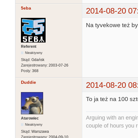
5eba
2014-08-20 07
Na tyvekowe też by
Referent
Nieaktywny
Skąd:
Gdańsk
Zarejestrowany:
2003-07-26
Posty:
368
Duddie
2014-08-20 08
To ja też na 100 szt
Arguing with an engine
Atarowiec
couple of hours you rea
Nieaktywny
Skąd:
Warszawa
Zarejestrowany:
2004-09-10