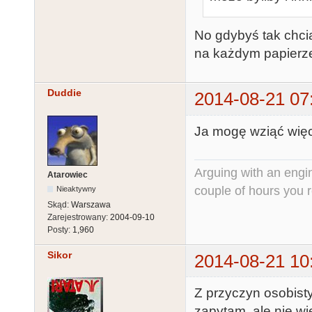
No gdybyś tak chciał
na każdym papierze
Duddie
2014-08-21 07
Ja mogę wziąć więcej
Arguing with an engine
Atarowiec
couple of hours you rea
Nieaktywny
Skąd:
Warszawa
Zarejestrowany:
2004-09-10
Posty:
1,960
Sikor
2014-08-21 10
Z przyczyn osobist
zapytam, ale nie wi