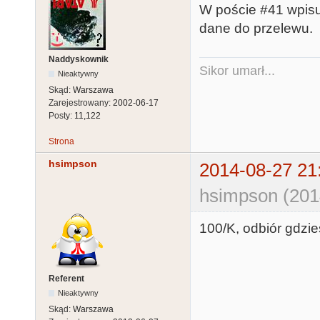
W poście #41 wpisu
dane do przelewu.
Naddyskownik
Sikor umarł...
Nieaktywny
Skąd:
Warszawa
Zarejestrowany:
2002-06-17
Posty:
11,122
Strona
hsimpson
2014-08-27 21
hsimpson (201
100/K, odbiór gdzie
Referent
Nieaktywny
Skąd:
Warszawa