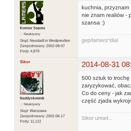
kuchnia, przyznam si
nie znam realiów - 
szansa :)
Komtur Sopotu
Nieaktywny
gep/lamers^dial
Skąd:
Neustadt in Westpreußen
Zarejestrowany:
2002-08-07
Posty:
4,879
Sikor
2014-08-31 08
500 sztuk to trochę
zaryzykować, obac
Co do ceny - jak z
Naddyskownik
część zjada wykrojn
Nieaktywny
Skąd:
Warszawa
Zarejestrowany:
2002-06-17
Sikor umarł...
Posty:
11,122