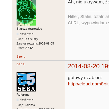
Ah, nie ukrywam, że
Hitler, Stalin, total
ChRL, wypowiadam si
Starszy Atarowiec
Nieaktywny
Skąd:
ja tutejszy
Zarejestrowany:
2002-08-05
Posty:
2,642
Strona
5eba
2014-08-20 19
gotowy szablon:
http://cloud.cbm8bit
Referent
Nieaktywny
Skąd:
Gdańsk