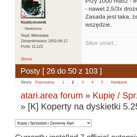
Przy 1000 masz - 80
- nawet 2,5/3x droż
Zasada jest taka, ż
Naddyskownik
wszędzie.
Nieaktywny
Skąd:
Warszawa
Zarejestrowany:
2002-06-17
Sikor umarł...
Posty:
11,122
Strona
Posty [ 26 do 50 z 103 ]
Strony
Poprzednia
1
2
3
4
5
Następna
atari.area forum
»
Kupię / Sp
»
[K] Koperty na dyskietki 5.2