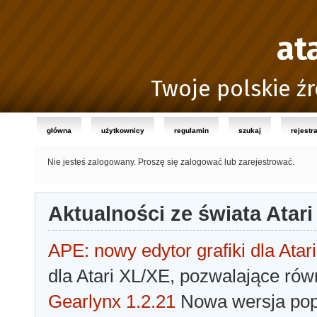
at
Twoje polskie źr
główna
użytkownicy
regulamin
szukaj
rejestr
Nie jesteś zalogowany.
Proszę się zalogować lub zarejestrować.
Aktualności ze świata Atari
APE: nowy edytor grafiki dla Atari
dla Atari XL/XE, pozwalające rów
Gearlynx 1.2.21
Nowa wersja popu