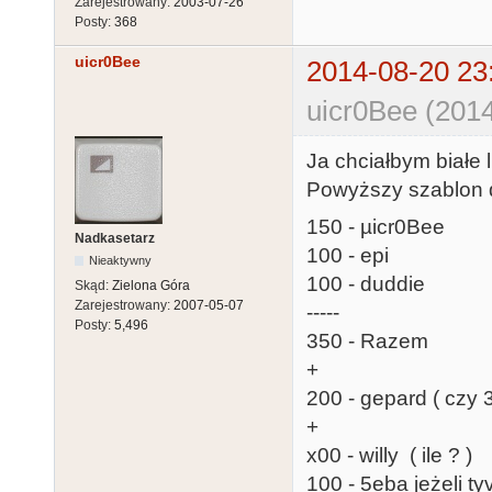
Zarejestrowany:
2003-07-26
Posty:
368
uicr0Bee
2014-08-20 23
uicr0Bee (2014
Ja chciałbym białe
Powyższy szablon d
150 - µicr0Bee
Nadkasetarz
100 - epi
Nieaktywny
100 - duddie
Skąd:
Zielona Góra
Zarejestrowany:
2007-05-07
-----
Posty:
5,496
350 - Razem
+
200 - gepard ( czy 
+
x00 - willy ( ile ? )
100 - 5eba jeżeli ty