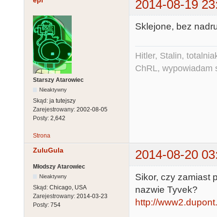
epi
2014-08-19 23
Sklejone, bez nadr
Hitler, Stalin, total
ChRL, wypowiadam si
Starszy Atarowiec
Nieaktywny
Skąd:
ja tutejszy
Zarejestrowany:
2002-08-05
Posty:
2,642
Strona
ZuluGula
2014-08-20 03
Młodszy Atarowiec
Sikor, czy zamiast p
Nieaktywny
Skąd:
Chicago, USA
nazwie Tyvek?
Zarejestrowany:
2014-03-23
http://www2.dupont.
Posty:
754