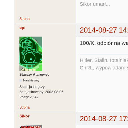
Sikor umarł...
Strona
epi
2014-08-27 14
100/K, odbiór na w
Hitler, Stalin, total
ChRL, wypowiadam si
Starszy Atarowiec
Nieaktywny
Skąd:
ja tutejszy
Zarejestrowany:
2002-08-05
Posty:
2,642
Strona
Sikor
2014-08-27 17