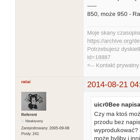
-----
850, może 950 - Ra
Moje skany czasopism
https://archive.org/d
Potrzebujesz dyskiet
id=18887
<-- Kontakt prywatn
ratai
2014-08-21 04
uicr0Bee napisa
Czy ma ktoś może
Referent
przodu bez napi
Nieaktywny
Zarejestrowany:
2005-09-08
wyprodukować? Ja
Posty:
241
może byliby i inni