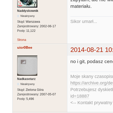
materiału.
Naddyskownik
Nieaktywny
Sikor umarł...
Skąd:
Warszawa
Zarejestrowany:
2002-06-17
Posty:
11,122
Strona
uicr0Bee
2014-08-21 10
no i git, podasz ce
Moje skany czasopism
Nadkasetarz
https://archive.org/d
Nieaktywny
Potrzebujesz dyskiet
Skąd:
Zielona Góra
Zarejestrowany:
2007-05-07
id=18887
Posty:
5,496
<-- Kontakt prywatn