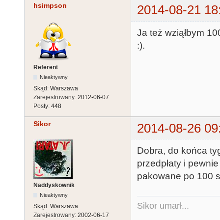
hsimpson
2014-08-21 18
Ja też wziąłbym 100
:).
Referent
Nieaktywny
Skąd:
Warszawa
Zarejestrowany:
2012-06-07
Posty:
448
Sikor
2014-08-26 09
Dobra, do końca t
przedpłaty i pewnie
pakowane po 100 s
Naddyskownik
Nieaktywny
Sikor umarł...
Skąd:
Warszawa
Zarejestrowany:
2002-06-17