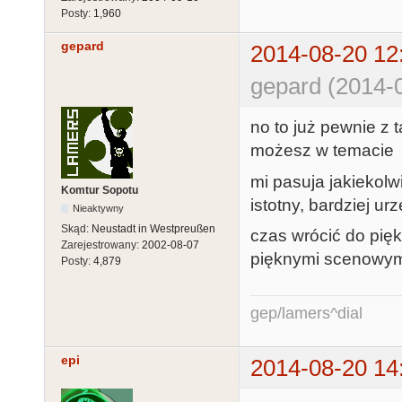
Posty:
1,960
gepard
2014-08-20 12
gepard (2014-
no to już pewnie z 
możesz w temacie
mi pasuja jakiekolw
Komtur Sopotu
istotny, bardziej u
Nieaktywny
Skąd:
Neustadt in Westpreußen
czas wrócić do pię
Zarejestrowany:
2002-08-07
pięknymi scenowymi
Posty:
4,879
gep/lamers^dial
epi
2014-08-20 14