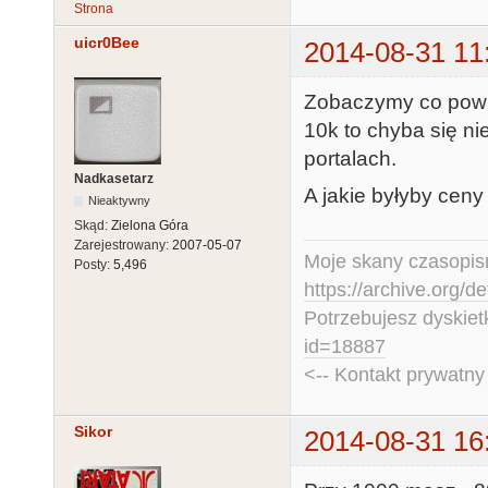
Strona
uicr0Bee
2014-08-31 11
Zobaczymy co powie
10k to chyba się ni
portalach.
Nadkasetarz
A jakie byłyby cen
Nieaktywny
Skąd:
Zielona Góra
Zarejestrowany:
2007-05-07
Moje skany czasopism
Posty:
5,496
https://archive.org/d
Potrzebujesz dyskiet
id=18887
<-- Kontakt prywatn
Sikor
2014-08-31 16