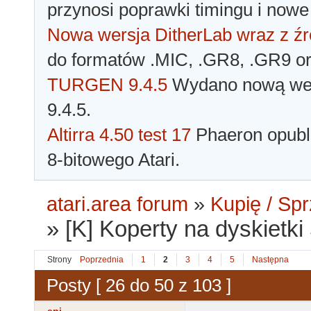
przynosi poprawki timingu i nowe
Nowa wersja DitherLab wraz z źr
do formatów .MIC, .GR8, .GR9 o
TURGEN 9.4.5
Wydano nową wer
9.4.5.
Altirra 4.50 test 17
Phaeron opubli
8-bitowego Atari.
atari.area forum
»
Kupię / Sp
»
[K] Koperty na dyskietki
Strony
Poprzednia
1
2
3
4
5
Następna
Posty [ 26 do 50 z 103 ]