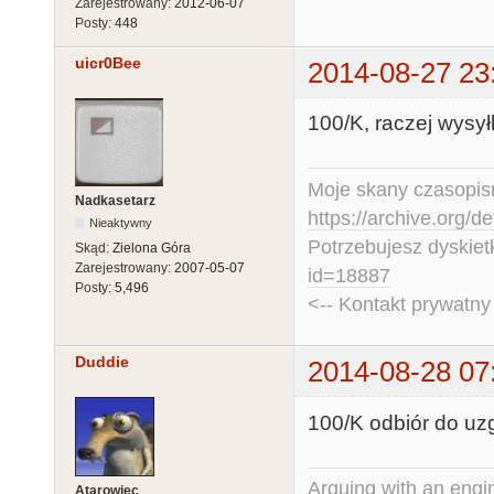
Zarejestrowany:
2012-06-07
Posty:
448
uicr0Bee
2014-08-27 23
100/K, raczej wysył
Moje skany czasopism
Nadkasetarz
https://archive.org/d
Nieaktywny
Potrzebujesz dyskiet
Skąd:
Zielona Góra
Zarejestrowany:
2007-05-07
id=18887
Posty:
5,496
<-- Kontakt prywatn
Duddie
2014-08-28 07
100/K odbiór do uz
Arguing with an engine
Atarowiec