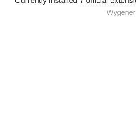
Currently installed
7 official extens
Wygenero