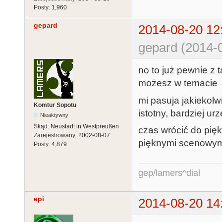
Posty:
1,960
gepard
2014-08-20 12
gepard (2014-
no to już pewnie z 
możesz w temacie
mi pasuja jakiekolw
Komtur Sopotu
istotny, bardziej u
Nieaktywny
Skąd:
Neustadt in Westpreußen
czas wrócić do pię
Zarejestrowany:
2002-08-07
pięknymi scenowymi
Posty:
4,879
gep/lamers^dial
epi
2014-08-20 14