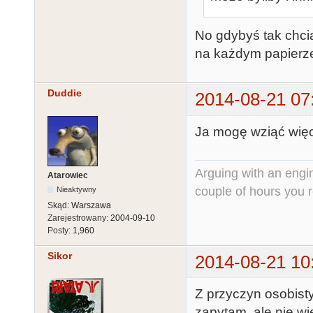
No gdybyś tak chciał
na każdym papierze
Duddie
2014-08-21 07
Ja mogę wziąć więcej
Arguing with an engine
Atarowiec
couple of hours you rea
Nieaktywny
Skąd:
Warszawa
Zarejestrowany:
2004-09-10
Posty:
1,960
Sikor
2014-08-21 10
Z przyczyn osobist
zapytam, ale nie wi