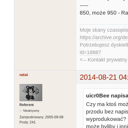
-----
850, może 950 - Ra
Moje skany czasopism
https://archive.org/d
Potrzebujesz dyskiet
id=18887
<-- Kontakt prywatn
ratai
2014-08-21 04
uicr0Bee napisa
Czy ma ktoś może
Referent
przodu bez napi
Nieaktywny
Zarejestrowany:
2005-09-08
wyprodukować? Ja
Posty:
241
może byliby i inni