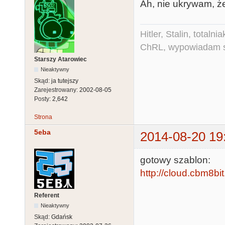
Ah, nie ukrywam, że
Hitler, Stalin, total
ChRL, wypowiadam si
Starszy Atarowiec
Nieaktywny
Skąd:
ja tutejszy
Zarejestrowany:
2002-08-05
Posty:
2,642
Strona
5eba
2014-08-20 19
gotowy szablon:
http://cloud.cbm8bit
Referent
Nieaktywny
Skąd:
Gdańsk