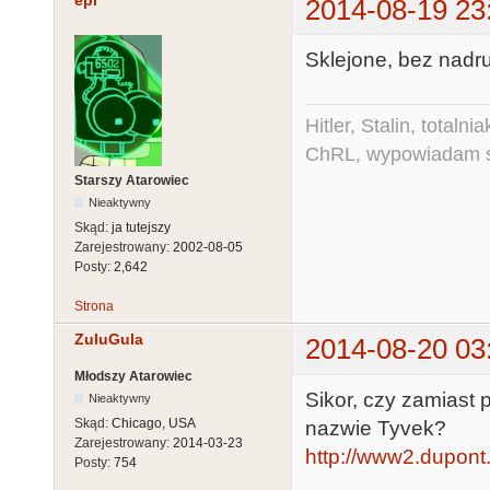
epi
2014-08-19 23
Sklejone, bez nadr
Hitler, Stalin, total
ChRL, wypowiadam si
Starszy Atarowiec
Nieaktywny
Skąd:
ja tutejszy
Zarejestrowany:
2002-08-05
Posty:
2,642
Strona
ZuluGula
2014-08-20 03
Młodszy Atarowiec
Sikor, czy zamiast p
Nieaktywny
Skąd:
Chicago, USA
nazwie Tyvek?
Zarejestrowany:
2014-03-23
http://www2.dupont.
Posty:
754