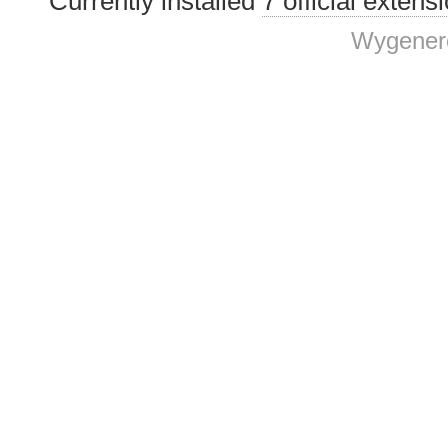
Currently installed
7 official extens
Wygenero