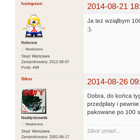
hsimpson
2014-08-21 18
Ja też wziąłbym 100
:).
Referent
Nieaktywny
Skąd:
Warszawa
Zarejestrowany:
2012-06-07
Posty:
448
Sikor
2014-08-26 09
Dobra, do końca t
przedpłaty i pewnie
pakowane po 100 s
Naddyskownik
Nieaktywny
Sikor umarł...
Skąd:
Warszawa
Zarejestrowany:
2002-06-17