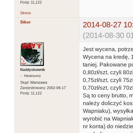
Posty:
11,122
Strona
Sikor
2014-08-27 10
(2014-08-30 01
Jest wycena, potrze
Wycena na kredę, 1
taniej. Pakowane po
Naddyskownik
0,80zł/szt, czyli 80
Nieaktywny
0,75zł/szt, czyli 75
Skąd:
Warszawa
0,70zł/szt, czyli 70
Zarejestrowany:
2002-06-17
Posty:
11,122
Są to ceny brutto, 
należy doliczyć kos
Wapniaku), wysyłka
wyrobić na Wapniak
nr konta) do niedzie