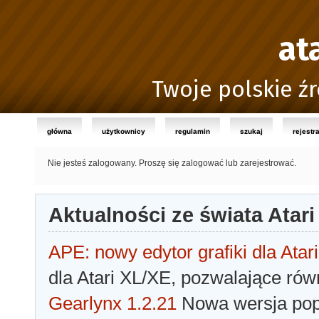
at
Twoje polskie źr
główna
użytkownicy
regulamin
szukaj
rejestr
Nie jesteś zalogowany.
Proszę się zalogować lub zarejestrować.
Aktualności ze świata Atari
APE: nowy edytor grafiki dla Atari
dla Atari XL/XE, pozwalające rów
Gearlynx 1.2.21
Nowa wersja popu