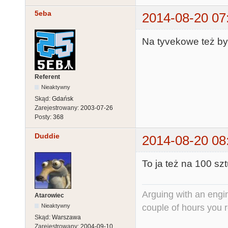
5eba
2014-08-20 07
Na tyvekowe też by
Referent
Nieaktywny
Skąd:
Gdańsk
Zarejestrowany:
2003-07-26
Posty:
368
Duddie
2014-08-20 08
To ja też na 100 szt
Arguing with an engine
Atarowiec
couple of hours you rea
Nieaktywny
Skąd:
Warszawa
Zarejestrowany:
2004-09-10