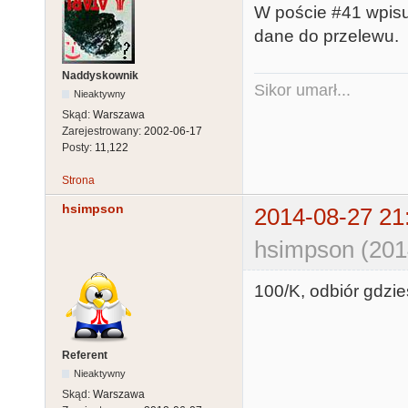
W poście #41 wpisu
dane do przelewu.
Naddyskownik
Sikor umarł...
Nieaktywny
Skąd:
Warszawa
Zarejestrowany:
2002-06-17
Posty:
11,122
Strona
hsimpson
2014-08-27 21
hsimpson (201
100/K, odbiór gdzie
Referent
Nieaktywny
Skąd:
Warszawa