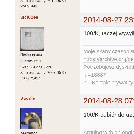
Zarejestrowany:
2012-06-07
Posty:
448
uicr0Bee
2014-08-27 23
100/K, raczej wysył
Moje skany czasopism
Nadkasetarz
https://archive.org/d
Nieaktywny
Potrzebujesz dyskiet
Skąd:
Zielona Góra
Zarejestrowany:
2007-05-07
id=18887
Posty:
5,497
<-- Kontakt prywatn
Duddie
2014-08-28 07
100/K odbiór do uz
Arguing with an engine
Atarowiec