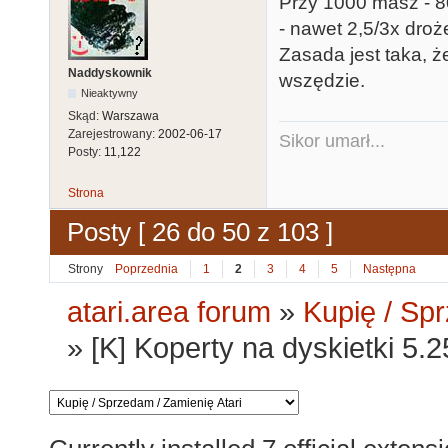
Przy 1000 masz - 80
- nawet 2,5/3x droż
Zasada jest taka, ż
Naddyskownik
wszędzie.
Nieaktywny
Skąd:
Warszawa
Zarejestrowany:
2002-06-17
Sikor umarł...
Posty:
11,122
Strona
Posty [ 26 do 50 z 103 ]
Strony
Poprzednia
1
2
3
4
5
Następna
atari.area forum
»
Kupię / Sp
»
[K] Koperty na dyskietki 5.2