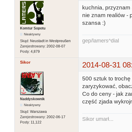
kuchnia, przyznam si
nie znam realiów - 
szansa :)
Komtur Sopotu
Nieaktywny
gep/lamers^dial
Skąd:
Neustadt in Westpreußen
Zarejestrowany:
2002-08-07
Posty:
4,879
Sikor
2014-08-31 08
500 sztuk to trochę
zaryzykować, obac
Co do ceny - jak z
Naddyskownik
część zjada wykrojn
Nieaktywny
Skąd:
Warszawa
Zarejestrowany:
2002-06-17
Sikor umarł...
Posty:
11,122