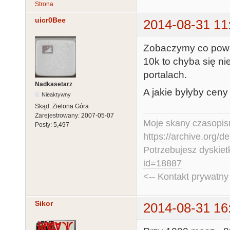
Strona
uicr0Bee
2014-08-31 11
Zobaczymy co powie
10k to chyba się ni
portalach.
Nadkasetarz
A jakie byłyby cen
Nieaktywny
Skąd:
Zielona Góra
Zarejestrowany:
2007-05-07
Moje skany czasopism
Posty:
5,497
https://archive.org/d
Potrzebujesz dyskiet
id=18887
<-- Kontakt prywatn
Sikor
2014-08-31 16