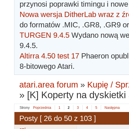
przynosi poprawki timingu i nowe
Nowa wersja DitherLab wraz z źr
do formatów .MIC, .GR8, .GR9 o
TURGEN 9.4.5
Wydano nową wer
9.4.5.
Altirra 4.50 test 17
Phaeron opubli
8-bitowego Atari.
atari.area forum
»
Kupię / Sp
»
[K] Koperty na dyskietki
Strony
Poprzednia
1
2
3
4
5
Następna
Posty [ 26 do 50 z 103 ]