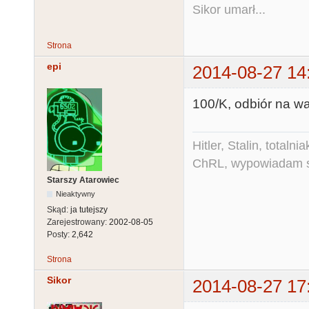
Sikor umarł...
Strona
epi
2014-08-27 14
100/K, odbiór na w
Hitler, Stalin, total
ChRL, wypowiadam si
Starszy Atarowiec
Nieaktywny
Skąd:
ja tutejszy
Zarejestrowany:
2002-08-05
Posty:
2,642
Strona
Sikor
2014-08-27 17