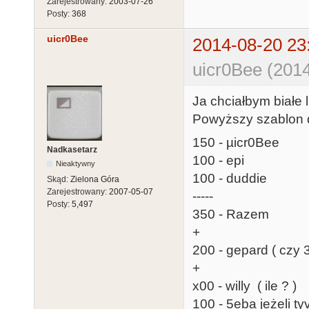
Zarejestrowany:
2003-07-26
Posty:
368
uicr0Bee
2014-08-20 23
uicr0Bee (2014
Ja chciałbym białe
Powyższy szablon d
150 - µicr0Bee
Nadkasetarz
100 - epi
Nieaktywny
100 - duddie
Skąd:
Zielona Góra
Zarejestrowany:
2007-05-07
-----
Posty:
5,497
350 - Razem
+
200 - gepard ( czy 
+
x00 - willy ( ile ? )
100 - 5eba jeżeli ty