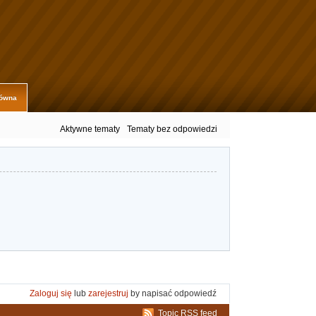
łówna
Aktywne tematy
Tematy bez odpowiedzi
Zaloguj się
lub
zarejestruj
by napisać odpowiedź
Topic RSS feed