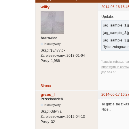
willy
2014-06-16 16:4
Update:
jag_sample_1.j
jag_sample_2.j
Atarowiec
jag_sample_3.j
Nieaktywny
Tylko zalogowan
Skąd:
$E477.dk
Zarejestrowany:
2013-01-04
Posty:
1,986
"tatusiu zobacz, na
https://github.com
jmp $e477
Strona
grzes_l
2014-06-17 16:2
Przechodzień
To gdzie się z ka
Nieaktywny
Nice...
Skąd:
Gdynia
Zarejestrowany:
2012-04-13
Posty:
32