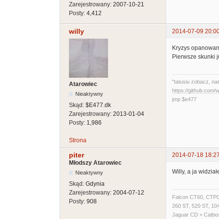
Zarejestrowany:
2007-10-21
Posty:
4,412
willy
2014-07-09 20:0
Kryzys opanowan
Pierwsze skunki j
"tatusiu zobacz, na
Atarowiec
https://github.com
Nieaktywny
jmp $e477
Skąd:
$E477.dk
Zarejestrowany:
2013-01-04
Posty:
1,986
Strona
piter
2014-07-18 18:2
Młodszy Atarowiec
Willy, a ja widzia
Nieaktywny
Skąd:
Gdynia
Zarejestrowany:
2004-07-12
Falcon CT60, CTPC
Posty:
908
260 ST, 520 ST, 1
Jaguar CD + Catbox