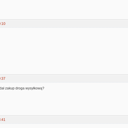
0:10
9:37
dał zakup droga wysyłkową?
8:41