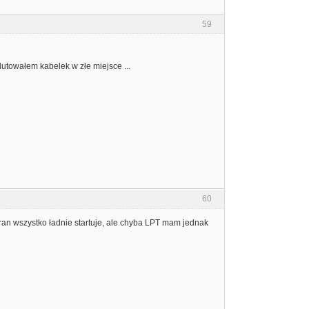
59
ylutowałem kabelek w złe miejsce ...
60
kran wszystko ładnie startuje, ale chyba LPT mam jednak