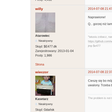
willy
2014-07-08 21:4
Naprawione!
Q... gorzej niż l
Atarowiec
"tatusiu zobacz, na
Nieaktywny
https://github.com
jmp $e477
Skąd:
$E477.dk
Zarejestrowany:
2013-01-04
Posty:
1,986
Strona
wieczor
2014-07-08 22:3
Cieszę się bo mój
uwalony. Trzeba 
The problem is not 
Kasetarz
Nieaktywny
Skąd:
Gdańsk