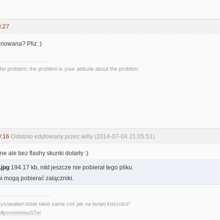
8:27
anowana? Pliz :)
the problem; the problem is your attitude about the problem
9:16
Ostatnio edytowany przez willy (2014-07-04 21:05:51)
e ale bez flashy skunki dotarły :)
jpg
194.17 kb, nikt jeszcze nie pobierał tego pliku.
i mogą pobierać załączniki.
rysowałam tobie takie same coś jak na twojej koszulce"
/willyvmm/mouSTer