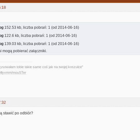
5:18
pg
152.53 kb, liczba pobrań: 1 (od 2014-06-16)
pg
122.6 kb, liczba pobrań: 1 (od 2014-06-16)
pg
139.03 kb, liczba pobrań: 1 (od 2014-06-16)
i mogą pobierać załączniki.
rysowałam tobie takie same coś jak na twojej koszulce"
/willyvmm/mouSTer
7:32
są stawić po odbiór?