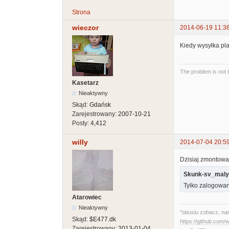
Strona
wieczor
2014-06-19 11:3
Kiedy wysyłka pl
The problem is not 
Kasetarz
Nieaktywny
Skąd:
Gdańsk
Zarejestrowany:
2007-10-21
Posty:
4,412
willy
2014-07-04 20:5
Dzisiaj zmontowan
Skunk-sv_maly.
Tylko zalogowan
Atarowiec
Nieaktywny
"tatusiu zobacz, na
Skąd:
$E477.dk
https://github.com
Zarejestrowany:
2013-01-04