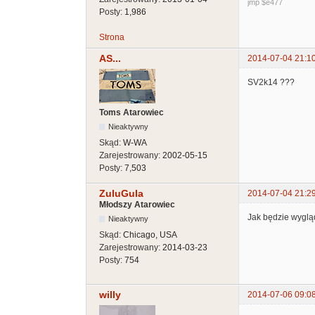
jmp $e477
Posty:
1,986
Strona
AS...
2014-07-04 21:1
SV2k14 ???
Toms Atarowiec
Nieaktywny
Skąd:
W-WA
Zarejestrowany:
2002-05-15
Posty:
7,503
ZuluGula
2014-07-04 21:2
Młodszy Atarowiec
Jak będzie wyglą
Nieaktywny
Skąd:
Chicago, USA
Zarejestrowany:
2014-03-23
Posty:
754
willy
2014-07-06 09:0