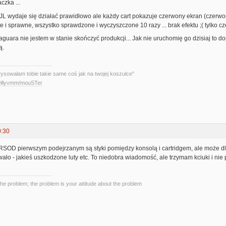
czka ...
BJL wydaje się działać prawidłowo ale każdy cart pokazuje czerwony ekran (czerwo
te i sprawne, wszystko sprawdzone i wyczyszczone 10 razy ... brak efektu ;( tylko c
uara nie jestem w stanie skończyć produkcji... Jak nie uruchomię go dzisiaj to d
ą.
rysowałam tobie takie same coś jak na twojej koszulce"
/willyvmm/mouSTer
0:30
 RSOD pierwszym podejrzanym są styki pomiędzy konsolą i cartridgem, ale może dl
wało - jakieś uszkodzone luty etc. To niedobra wiadomość, ale trzymam kciuki i nie
the problem; the problem is your attitude about the problem