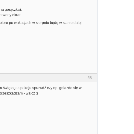
na gorączka).
zerwony ekran.
opiero po wakacjach w sierpniu będę w stanie dalej
58
a świętego spokoju sprawdź czy np. gniazdo się w
 przeszkadzam - walcz :)