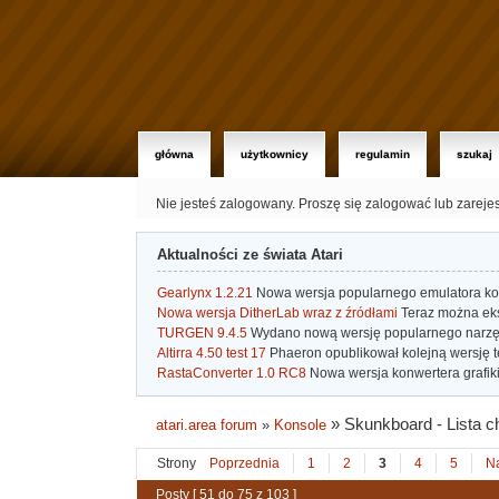
główna
użytkownicy
regulamin
szukaj
Nie jesteś zalogowany.
Proszę się zalogować lub zareje
Aktualności ze świata Atari
Gearlynx 1.2.21
Nowa wersja popularnego emulatora kons
Nowa wersja DitherLab wraz z źródłami
Teraz można eks
TURGEN 9.4.5
Wydano nową wersję popularnego narzę
Altirra 4.50 test 17
Phaeron opublikował kolejną wersję t
RastaConverter 1.0 RC8
Nowa wersja konwertera grafiki 
»
Skunkboard - Lista c
atari.area forum
»
Konsole
Strony
Poprzednia
1
2
3
4
5
N
Posty [ 51 do 75 z 103 ]