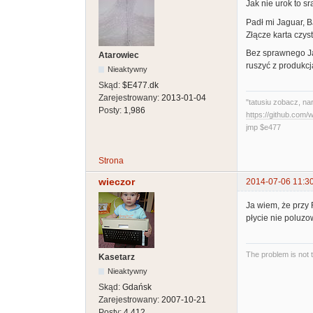
Jak nie urok to sra
Padł mi Jaguar, 
Złącze karta czys
Bez sprawnego Jag
Atarowiec
ruszyć z produkcj
Nieaktywny
Skąd:
$E477.dk
Zarejestrowany:
2013-01-04
"tatusiu zobacz, na
Posty:
1,986
https://github.com
jmp $e477
Strona
wieczor
2014-07-06 11:3
Ja wiem, że przy
płycie nie poluzo
The problem is not 
Kasetarz
Nieaktywny
Skąd:
Gdańsk
Zarejestrowany:
2007-10-21
Posty:
4,412