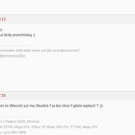
0:13
y.
uż testy przechodzą :)
rysowałam tobie takie same coś jak na twojej koszulce"
/willyvmm/mouSTer
7:16
łem że Wieczór już ma Skunk'a !! ja też chce !! gdzie wpłacić ? ;))
I z Radeon 9250, Ethernat
040 STFM, Mega ST4, STacy, ST Book, 520 STe, TT 030, Mega STe
, Lynx MKI i MKII