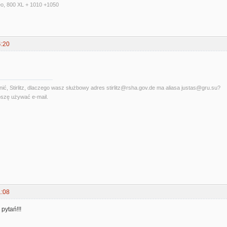
eo, 800 XL + 1010 +1050
4:20
ć, Stirlitz, dlaczego wasz służbowy adres stirlitz@rsha.gov.de ma aliasa justas@gru.su?
szę używać e-mail.
1:08
pytań!!!