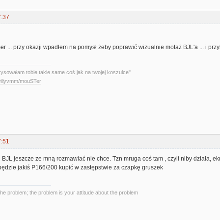
7:37
amer ... przy okazji wpadłem na pomysł żeby poprawić wizualnie motaż BJL'a ... i prz
rysowałam tobie takie same coś jak na twojej koszulce"
/willyvmm/mouSTer
7:51
 BJL jeszcze ze mną rozmawiać nie chce. Tzn mruga coś tam , czyli niby działa, e
będzie jakiś P166/200 kupić w zastępstwie za czapkę gruszek
the problem; the problem is your attitude about the problem