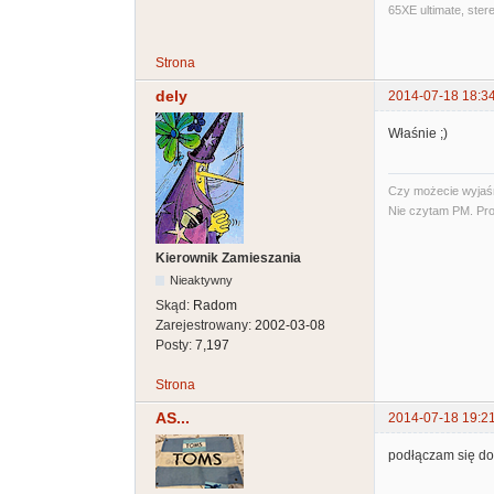
65XE ultimate, ster
Strona
dely
2014-07-18 18:3
Właśnie ;)
Czy możecie wyjaśni
Nie czytam PM. Pro
Kierownik Zamieszania
Nieaktywny
Skąd:
Radom
Zarejestrowany:
2002-03-08
Posty:
7,197
Strona
AS...
2014-07-18 19:2
podłączam się do 