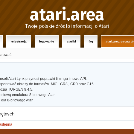
atari.area
Twoje polskie źródło informacji o Atari
rejestracja
logowanie
atariki
faq
atari.area strona g
strować.
oli Atari Lynx przynosi poprawki timingu i nowe API.
portować obrazy do formatów .MIC, .GR8, .GR9 oraz G15.
dzia TURGEN 9.4.5.
estową emulatora 8-bitowego Atari.
dla 8-bitowego Atari.
hętnych.
astępna