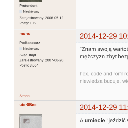
Pretendent
Nieaktywny
Zarejestrowany:
2008-05-12
Posty:
105
mono
2014-12-29 10
Podkasetarz
"Znam swoją wartoś
Nieaktywny
Skąd:
inąd
mężczyzn zbyt bez
Zarejestrowany:
2007-08-20
Posty:
3,064
hex, code and ror'n'ro
niewiedza buduje, wi
Strona
uicr0Bee
2014-12-29 11
A
umiecie
"jeździć