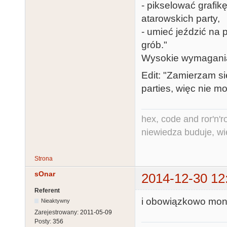
- pikselować grafi
atarowskich party,
- umieć jeździć na 
grób."
Wysokie wymagania
Edit: "Zamierzam 
parties, więc nie 
hex, code and ror'n'ro
niewiedza buduje, wi
Strona
sOnar
2014-12-30 12
Referent
i obowiązkowo mono
Nieaktywny
Zarejestrowany:
2011-05-09
Posty:
356