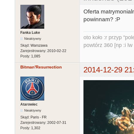
Oferta matrymonial
powinnam? :P
Fanka Luke
oto koło :r przyp "pole
Nieaktywny
powtórz 360 [np :i lw 
Skąd:
Warszawa
Zarejestrowany:
2010-02-22
Posty:
1,085
Bitman'Resurrection
2014-12-29 21
Atarowiec
Nieaktywny
Skąd:
Paris - FR
Zarejestrowany:
2002-07-31
Posty:
1,302