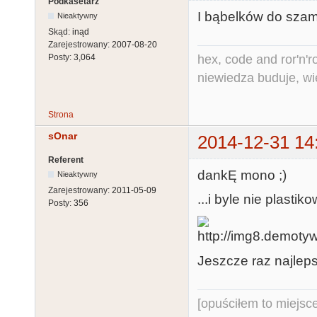
Podkasetarz
I bąbelków do sza
Nieaktywny
Skąd:
inąd
Zarejestrowany:
2007-08-20
hex, code and ror'n'ro
Posty:
3,064
niewiedza buduje, wi
Strona
sOnar
2014-12-31 14
Referent
dankĘ mono ;)
Nieaktywny
Zarejestrowany:
2011-05-09
...i byle nie plasti
Posty:
356
Jeszcze raz najle
[opuściłem to miejsc