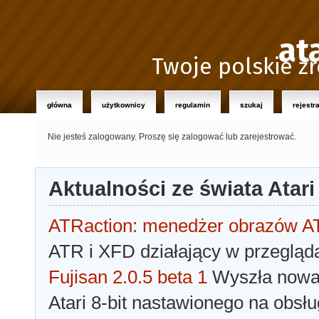
at
Twoje polskie źr
główna
użytkownicy
regulamin
szukaj
rejestr
Nie jesteś zalogowany.
Proszę się zalogować lub zarejestrować.
Aktualności ze świata Atari
ATRaction: menedżer obrazów 
ATR i XFD działający w przegląda
Fujisan 2.0.5 beta 1
Wyszła nowa 
Atari 8-bit nastawionego na obsłu