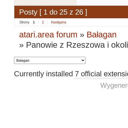
Posty [ 1 do 25 z 26 ]
Strony
1
2
Następna
atari.area forum
»
Bałagan
»
Panowie z Rzeszowa i okolic
Currently installed
7 official extens
Wygenero