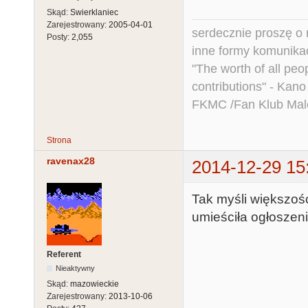
Skąd:
Swierklaniec
Zarejestrowany:
2005-04-01
serdecznie proszę o
Posty:
2,055
inne formy komunikac
"The worth of all peo
contributions" - Kano
FKMC /Fan Klub Mal
Strona
ravenax28
2014-12-29 15
Tak myśli większość 
umieściła ogłoszeni
Referent
Nieaktywny
Skąd:
mazowieckie
Zarejestrowany:
2013-10-06