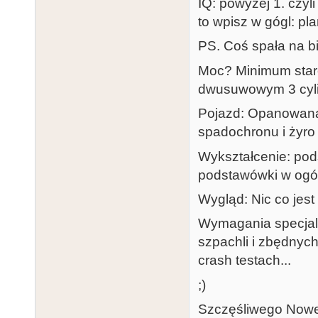
IQ: powyżej 1. czyli
to wpisz w gógl: pl
PS. Coś spała na b
Moc? Minimum stare
dwusuwowym 3 cylin
Pojazd: Opanowana 
spadochronu i żyro s
Wykształcenie: pod
podstawówki w ogól
Wygląd: Nic co jest
Wymagania specjaln
szpachli i zbędnych
crash testach...
;)
Szczęśliwego Nowe