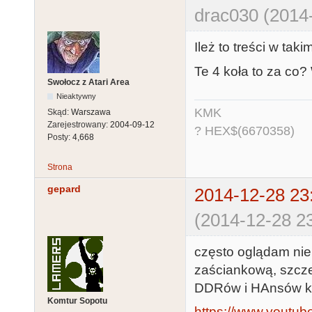
drac030 (2014
Ileż to treści w ta
Te 4 koła to za co
Swołocz z Atari Area
Nieaktywny
KMK
Skąd:
Warszawa
Zarejestrowany:
2004-09-12
? HEX$(6670358)
Posty:
4,668
Strona
gepard
2014-12-28 23
(2014-12-28 23
często oglądam niem
zaściankową, szczeg
DDRów i HAnsów któ
Komtur Sopotu
https://www.youtu