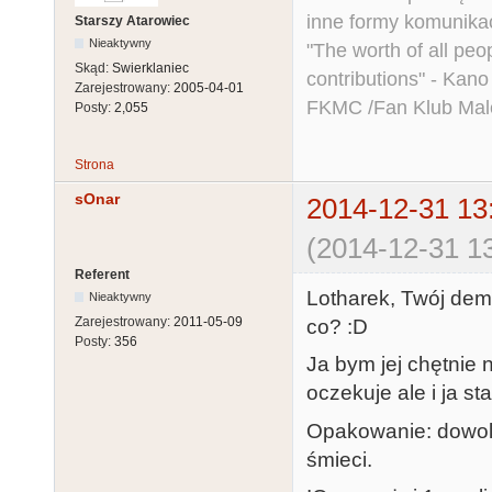
inne formy komunikac
Starszy Atarowiec
Nieaktywny
"The worth of all peo
Skąd:
Swierklaniec
contributions" - Kano
Zarejestrowany:
2005-04-01
FKMC /Fan Klub Mal
Posty:
2,055
Strona
sOnar
2014-12-31 13
(2014-12-31 13
Referent
Lotharek, Twój demo
Nieaktywny
Zarejestrowany:
2011-05-09
co? :D
Posty:
356
Ja bym jej chętnie
oczekuje ale i ja st
Opakowanie: dowolne
śmieci.