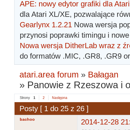
APE: nowy edytor grafiki dla Atari
dla Atari XL/XE, pozwalające rów
Gearlynx 1.2.21
Nowa wersja popu
przynosi poprawki timingu i nowe
Nowa wersja DitherLab wraz z źr
do formatów .MIC, .GR8, .GR9 o
atari.area forum
»
Bałagan
»
Panowie z Rzeszowa i ok
Strony
1
2
Następna
Posty [ 1 do 25 z 26 ]
bachoo
2014-12-28 21