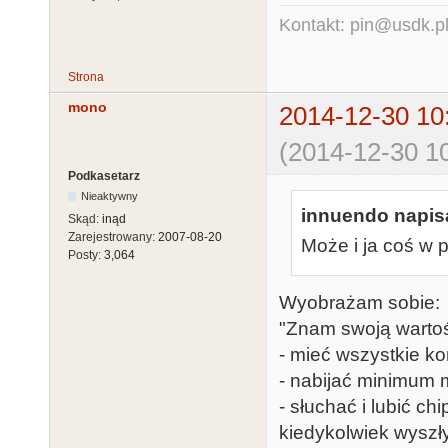
Kontakt: pin@usdk.p
Strona
mono
2014-12-30 10
(2014-12-30 10
Podkasetarz
Nieaktywny
innuendo napisa
Skąd:
inąd
Zarejestrowany:
2007-08-20
Może i ja coś w
Posty:
3,064
Wyobrażam sobie:
"Znam swoją wartoś
- mieć wszystkie ko
- nabijać minimum 
- słuchać i lubić c
kiedykolwiek wyszły