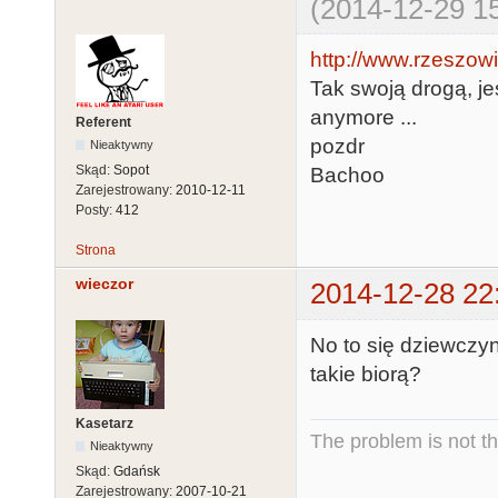
(2014-12-29 15
http://www.rzeszowia
Tak swoją drogą, jeśl
anymore ...
Referent
pozdr
Nieaktywny
Skąd:
Sopot
Bachoo
Zarejestrowany:
2010-12-11
Posty:
412
Strona
wieczor
2014-12-28 22
No to się dziewczyn
takie biorą?
Kasetarz
The problem is not th
Nieaktywny
Skąd:
Gdańsk
Zarejestrowany:
2007-10-21