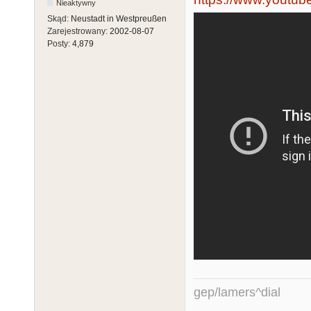
Nieaktywny
Skąd:
Neustadt in Westpreußen
Zarejestrowany:
2002-08-07
Posty:
4,879
gep/lamers^dial