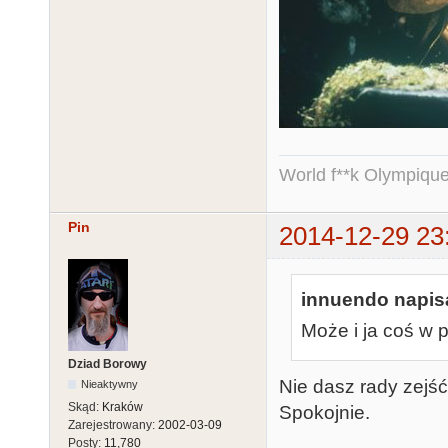
World f**k Olympique
Pin
2014-12-29 23
innuendo napisa
Może i ja coś w
Dziad Borowy
Nie dasz rady zejść
Nieaktywny
Skąd:
Kraków
Spokojnie.
Zarejestrowany:
2002-03-09
Posty:
11,780