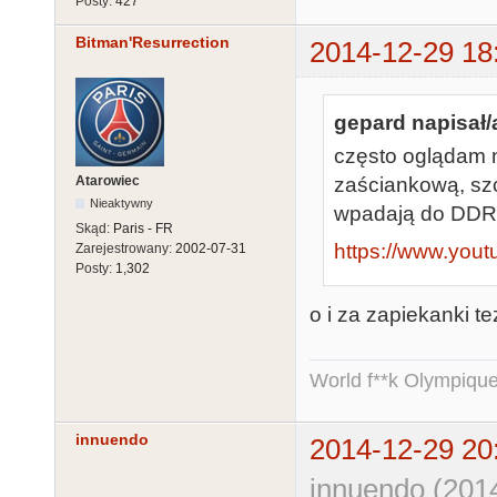
Posty:
427
Bitman'Resurrection
2014-12-29 18
gepard napisał/
często oglądam n
Atarowiec
zaściankową, szc
Nieaktywny
wpadają do DDRó
Skąd:
Paris - FR
https://www.you
Zarejestrowany:
2002-07-31
Posty:
1,302
o i za zapiekanki 
World f**k Olympique
innuendo
2014-12-29 20
innuendo (201