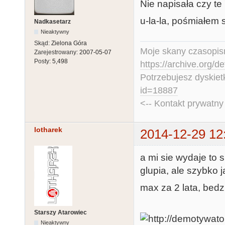
Nie napisała czy te 
u-la-la, pośmiałem si
Nadkasetarz
Nieaktywny
Skąd:
Zielona Góra
Moje skany czasopism
Zarejestrowany:
2007-05-07
Posty:
5,498
https://archive.org/d
Potrzebujesz dyskiet
id=18887
<-- Kontakt prywatn
lotharek
2014-12-29 12
a mi sie wydaje to 
glupia, ale szybko 
max za 2 lata, bedz
Starszy Atarowiec
Nieaktywny