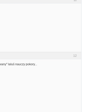
11
12
wany" laluś nauczy pokory...