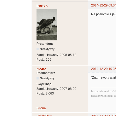
ironek
2014-12-29 09:0
Na poziomie z ja
Pretendent
Nieaktywny
Zarejestrowany:
2008-05-12
Posty:
105
mono
2014-12-29 10:3
Podkasetarz
"Znam swoją wart
Nieaktywny
Skąd:
inąd
Zarejestrowany:
2007-08-20
hex, code and ror'n'
Posty:
3,063
niewiedza buduje, w
Strona