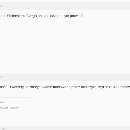
4:02
jami. Śmiechłem. Czego oni tam uczą na tym prawie?
5:05
ość" :D Kobiety są zdecydowanie traktowane przez mężczyzn zbyt bezprzedmioto
rol
iedza rujnuje