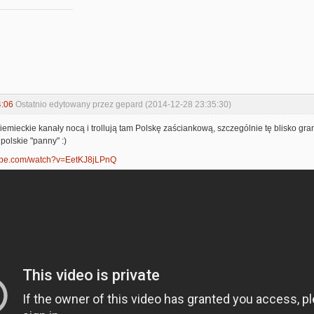
4:06
Ostatnio edytowany przez gepard (2014-12-28 23:35:30)
iemieckie kanały nocą i trollują tam Polskę zaściankową, szczególnie tę blisko g
polskie "panny" :)
tube.com/watch?v=EetKJ8jLPnQ