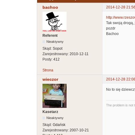
bachoo
2014-12-28 21:5
http://www.rzeszow
Tak swoją drogą, je
pozdr
Bachoo
Referent
Nieaktywny
Skąd:
Sopot
Zarejestrowany:
2010-12-11
Posty:
412
Strona
wieczor
2014-12-28 22:0
No to się dziewcz
The problem is not 
Kasetarz
Nieaktywny
Skąd:
Gdańsk
Zarejestrowany:
2007-10-21