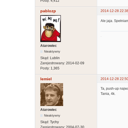
Posty:
4,412
pablozp
2014-12-28 22:3
Ale jaja. Spełnia
.
Atarowiec
Nieaktywny
Skąd:
Lublin
Zarejestrowany:
2014-02-09
Posty:
1,365
lemiel
2014-12-28 22:5
Ta, push-up najwa
Tania, 4k.
Atarowiec
Nieaktywny
Skąd:
Tychy
Zarejestrowany:
2004-07-30