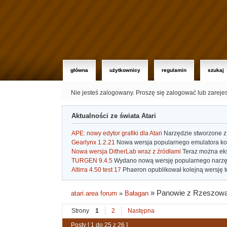
główna
użytkownicy
regulamin
szukaj
Nie jesteś zalogowany.
Proszę się zalogować lub zareje
Aktualności ze świata Atari
APE: nowy edytor grafiki dla Atari
Narzędzie stworzone z 
Gearlynx 1.2.21
Nowa wersja popularnego emulatora kons
Nowa wersja DitherLab wraz z źródłami
Teraz można eks
TURGEN 9.4.5
Wydano nową wersję popularnego narzę
Altirra 4.50 test 17
Phaeron opublikował kolejną wersję t
»
Panowie z Rzeszowa i
atari.area forum
»
Bałagan
Strony
1
2
Następna
Posty [ 1 do 25 z 26 ]