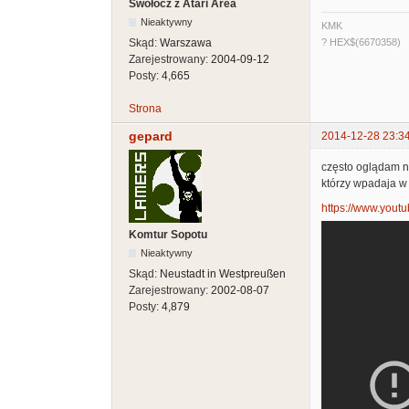
Swołocz z Atari Area
Nieaktywny
KMK
Skąd:
Warszawa
? HEX$(6670358)
Zarejestrowany:
2004-09-12
Posty:
4,665
Strona
gepard
2014-12-28 23:3
często oglądam n
którzy wpadaja w 
https://www.you
Komtur Sopotu
Nieaktywny
Skąd:
Neustadt in Westpreußen
Zarejestrowany:
2002-08-07
Posty:
4,879