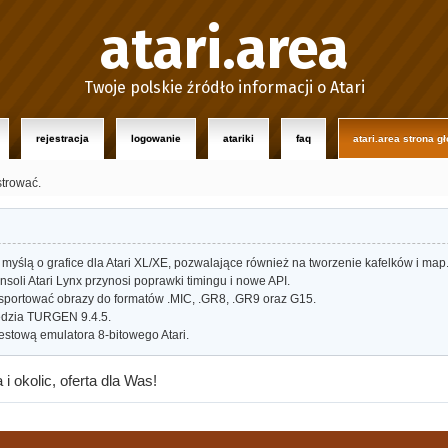
atari.area
Twoje polskie źródło informacji o Atari
rejestracja
logowanie
atariki
faq
atari.area strona g
strować.
myślą o grafice dla Atari XL/XE, pozwalające również na tworzenie kafelków i map
oli Atari Lynx przynosi poprawki timingu i nowe API.
portować obrazy do formatów .MIC, .GR8, .GR9 oraz G15.
dzia TURGEN 9.4.5.
estową emulatora 8-bitowego Atari.
 okolic, oferta dla Was!