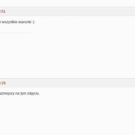
8:51
m wszystkie warunki :)
0:26
żniejszy na tym zdjęciu.