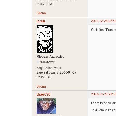
Posty:
1,131
Strona
larek
2014-12-28 22:5
Co to jest "Porsh
Młodszy Atarowiec
Nieaktywny
Skąd:
Sosnowiec
Zarejestrowany:
2006-04-17
Posty:
946
Strona
drac030
2014-12-28 22:5
Ileż to treści w 
Te 4 koła to za 