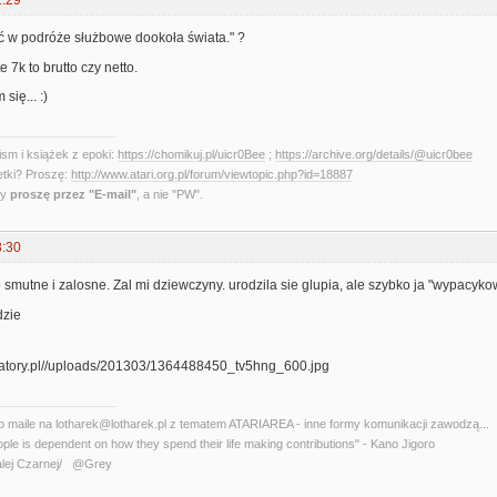
1:29
ć w podróże służbowe dookoła świata." ?
e 7k to brutto czy netto.
się... :)
sm i książek z epoki:
https://chomikuj.pl/uicr0Bee
;
https://archive.org/details/@uicr0bee
etki? Proszę:
http://www.atari.org.pl/forum/viewtopic.php?id=18887
ny
proszę przez "E-mail"
, a nie "PW".
8:30
o smutne i zalosne. Zal mi dziewczyny. urodzila sie glupia, ale szybko ja "wypacyko
dzie
o maile na lotharek@lotharek.pl z tematem ATARIAREA - inne formy komunikacji zawodzą...
ople is dependent on how they spend their life making contributions" - Kano Jigoro
lej Czarnej/ @Grey