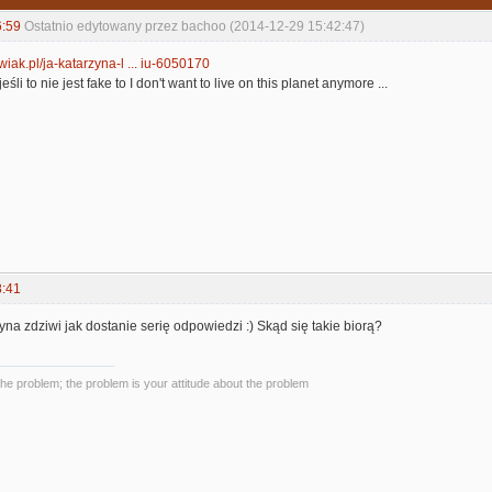
6:59
Ostatnio edytowany przez bachoo (2014-12-29 15:42:47)
iak.pl/ja-katarzyna-l ... iu-6050170
śli to nie jest fake to I don't want to live on this planet anymore ...
8:41
yna zdziwi jak dostanie serię odpowiedzi :) Skąd się takie biorą?
the problem; the problem is your attitude about the problem