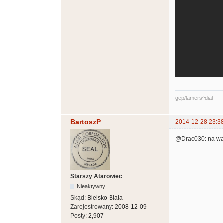
gep/lamers^dial
BartoszP
2014-12-28 23:3
@Drac030: na wa
Starszy Atarowiec
Nieaktywny
Skąd:
Bielsko-Biała
Zarejestrowany:
2008-12-09
Posty:
2,907