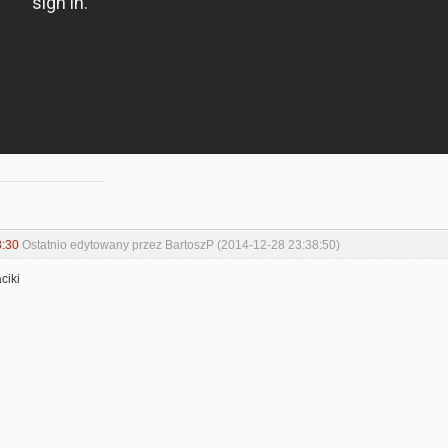
8:30
Ostatnio edytowany przez BartoszP (2014-12-28 23:38:50)
ciki