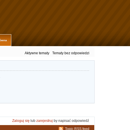
łówna
Aktywne tematy
Tematy bez odpowiedzi
.
Zaloguj się
lub
zarejestruj
by napisać odpowiedź
Topic RSS feed