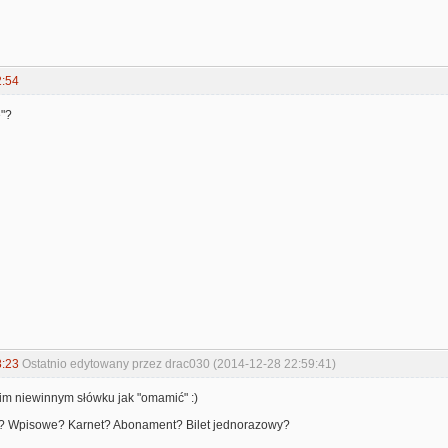
2:54
e"?
8:23
Ostatnio edytowany przez drac030 (2014-12-28 22:59:41)
takim niewinnym słówku jak "omamić" :)
co? Wpisowe? Karnet? Abonament? Bilet jednorazowy?