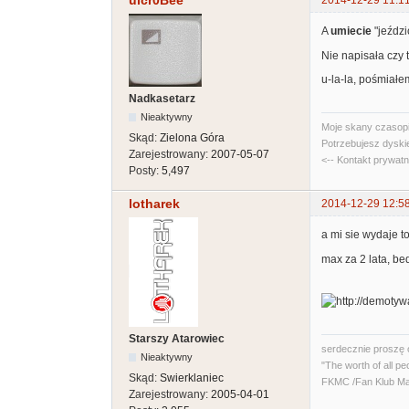
uicr0Bee
2014-12-29 11:1
A
umiecie
"jeździ
Nie napisała czy t
u-la-la, pośmiałem 
Nadkasetarz
Nieaktywny
Moje skany czasopi
Skąd:
Zielona Góra
Potrzebujesz dyski
Zarejestrowany:
2007-05-07
<-- Kontakt prywat
Posty:
5,497
lotharek
2014-12-29 12:5
a mi sie wydaje t
max za 2 lata, be
Starszy Atarowiec
serdecznie proszę 
Nieaktywny
"The worth of all pe
Skąd:
Swierklaniec
FKMC /Fan Klub Ma
Zarejestrowany:
2005-04-01