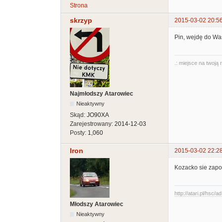
Strona
skrzyp
2015-03-02 20:5
Pin, wejdę do Wa
.: miejsce na twoją 
Najmłodszy Atarowiec
Nieaktywny
Skąd:
JO90XA
Zarejestrowany:
2014-12-03
Posty:
1,060
Iron
2015-03-02 22:2
Kozacko sie zapo
http://atari.pl/hsc/a
Młodszy Atarowiec
Nieaktywny