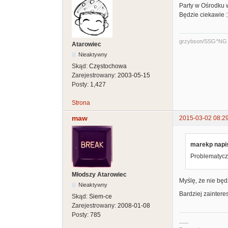
Party w Ośrodku 
Będzie ciekawie :
grzybson/SSG^NG
Atarowiec
Nieaktywny
Skąd:
Częstochowa
Zarejestrowany:
2003-05-15
Posty:
1,427
Strona
maw
2015-03-02 08:2
marekp napis
Problematyczn
Młodszy Atarowiec
Myślę, że nie będ
Nieaktywny
Bardziej zainter
Skąd:
Siem-ce
Zarejestrowany:
2008-01-08
Posty:
785
___