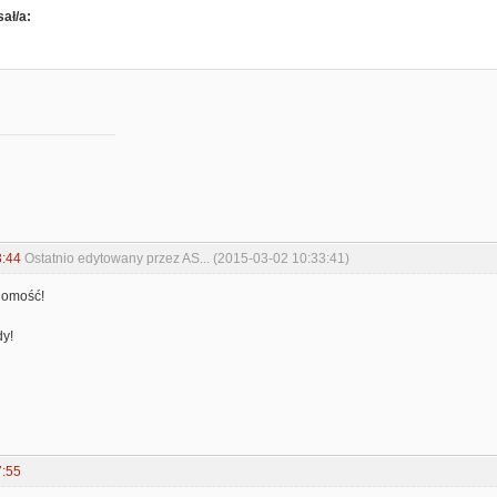
ał/a:
3:44
Ostatnio edytowany przez AS... (2015-03-02 10:33:41)
domość!
dy!
7:55