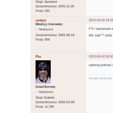
Skąd:
Janowice
Zarejestrowany:
2005-11-28
Posty:
292
cedyn
2015-03-02 18:2
Młodszy Atarowiec
f**k ! zapowiada 
Nieaktywny
Zarejestrowany:
2002-08-18
btw. zaje*** par
Posty:
956
Pin
2015-03-02 20:5
zabieraj potoma i
Kontakt: pin@usdk.
Dziad Borowy
Nieaktywny
Skąd:
Kraków
Zarejestrowany:
2002-03-09
Posty:
11,780