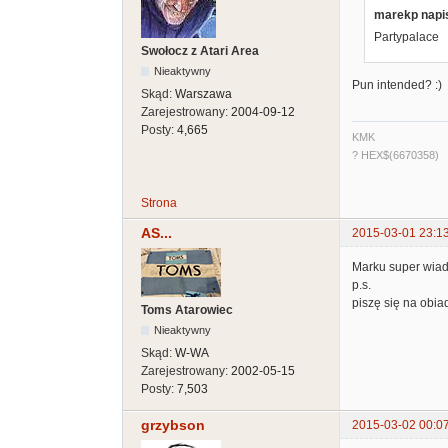
marekp napis
Partypalace
Swołocz z Atari Area
Nieaktywny
Pun intended? :)
Skąd:
Warszawa
Zarejestrowany:
2004-09-12
Posty:
4,665
KMK
? HEX$(6670358)
Strona
AS...
2015-03-01 23:1
Marku super wia
p.s.
piszę się na obia
Toms Atarowiec
Nieaktywny
Skąd:
W-WA
Zarejestrowany:
2002-05-15
Posty:
7,503
grzybson
2015-03-02 00:0