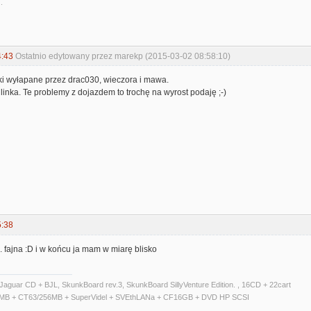
.
4:43
Ostatnio edytowany przez marekp (2015-03-02 08:58:10)
i wyłapane przez drac030, wieczora i mawa.
inka. Te problemy z dojazdem to trochę na wyrost podaję ;-)
5:38
. fajna :D i w końcu ja mam w miarę blisko
Jaguar CD + BJL, SkunkBoard rev.3, SkunkBoard SillyVenture Edition. , 16CD + 22cart
14MB + CT63/256MB + SuperVidel + SVEthLANa + CF16GB + DVD HP SCSI