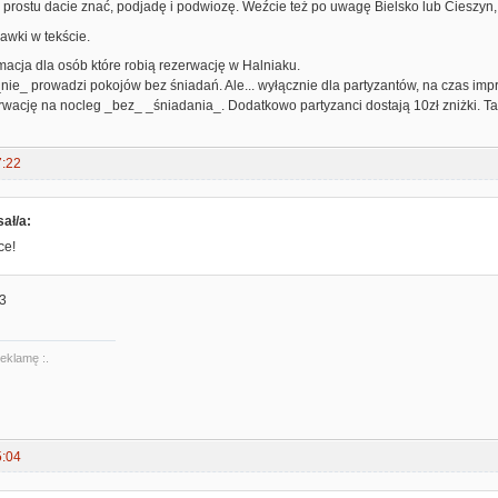
prostu dacie znać, podjadę i podwiozę. Weźcie też po uwagę Bielsko lub Cieszy
awki w tekście.
macja dla osób które robią rezerwację w Halniaku.
nie_ prowadzi pokojów bez śniadań. Ale... wyłącznie dla partyzantów, na czas imp
wację na nocleg _bez_ _śniadania_. Dodatkowo partyzanci dostają 10zł zniżki. Ta
7:22
ał/a:
ce!
:3
reklamę :.
5:04