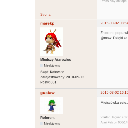
Press play on tape..
Strona
marekp
2015-03-02 08:5
Zrobione poprawk
@maw: Dzięki za l
Młodszy Atarowiec
Nieaktywny
Skąd:
Katowice
Zarejestrowany:
2010-05-12
Posty:
601
gustaw
2015-03-02 16:1
Miejscówka zeje..
2xAtari Jaguar + 1x
Referent
Atari Falcon 030/
Nieaktywny