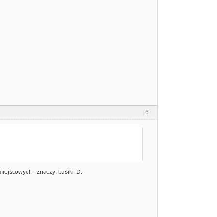
6
iejscowych - znaczy: busiki :D.