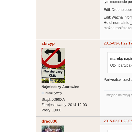
tym momencie po 
Edit: Drobne popr
Edit: Ważna infor
Hotel normalnie _
można robić rezer
skrzyp
2015-03-01 22:1
marekp napis
Oto i partypal
Partypalce lizać! 
Najmłodszy Atarowiec
Nieaktywny
.: miejsce na twoją 
Skąd:
JO90XA
Zarejestrowany:
2014-12-03
Posty:
1,060
drac030
2015-03-01 23:0