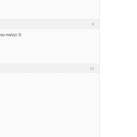
9
raz malzy) :D
10