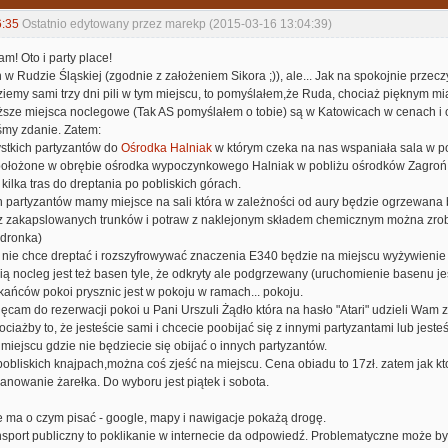
6:35
Ostatnio edytowany przez marekp (2015-03-16 13:04:39)
! Oto i party place!
w Rudzie Śląskiej (zgodnie z założeniem Sikora ;)), ale... Jak na spokojnie przeczy
ziemy sami trzy dni pili w tym miejscu, to pomyślałem,że Ruda, chociaż pięknym mi
ższe miejsca noclegowe (Tak AS pomyślałem o tobie) są w Katowicach w cenach i o
śmy zdanie. Zatem:
stkich partyzantów do
Ośrodka Halniak
w którym czeka na nas wspaniała sala w po
 położone w obrębie ośrodka wypoczynkowego Halniak w pobliżu ośrodków Zagroń i 
kilka tras do dreptania po pobliskich górach.
 partyzantów mamy miejsce na sali która w zależności od aury będzie ogrzewana 
 z zakapslowanych trunków i potraw z naklejonym składem chemicznym można zrob
edronka)
ę nie chce dreptać i rozszyfrowywać znaczenia E340 będzie na miejscu wyżywienie 
ią nocleg jest też basen tyle, że odkryty ale podgrzewany (uruchomienie basenu j
kańców pokoi prysznic jest w pokoju w ramach... pokoju.
ęcam do rezerwacji pokoi u Pani Urszuli Żądło która na hasło "Atari" udzieli Wam
ciażby to, że jesteście sami i chcecie poobijać się z innymi partyzantami lub jesteś
iejscu gdzie nie będziecie się obijać o innych partyzantów.
pobliskich knajpach,można coś zjeść na miejscu. Cena obiadu to 17zł. zatem jak kt
lanowanie żarełka. Do wyboru jest piątek i sobota.
ma o czym pisać - google, mapy i nawigacje pokażą drogę.
ansport publiczny to poklikanie w internecie da odpowiedź. Problematyczne może być