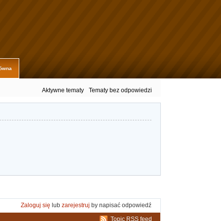
łówna
Aktywne tematy
Tematy bez odpowiedzi
Zaloguj się
lub
zarejestruj
by napisać odpowiedź
Topic RSS feed