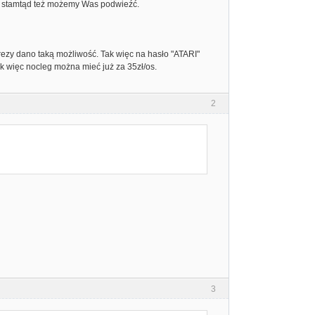
n, stamtąd też możemy Was podwieźć.
rezy dano taką możliwość. Tak więc na hasło "ATARI"
k więc nocleg można mieć już za 35zł/os.
2
3