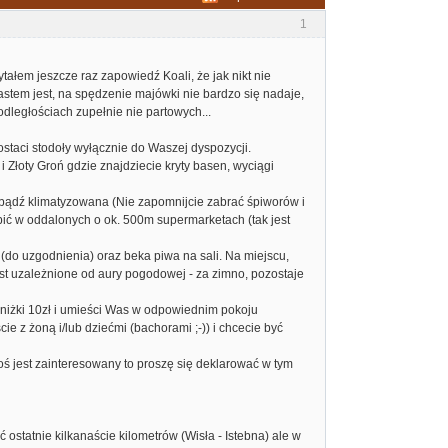
1
tałem jeszcze raz zapowiedź Koali, że jak nikt nie
astem jest, na spędzenie majówki nie bardzo się nadaje,
dległościach zupełnie nie partowych...
staci stodoły wyłącznie do Waszej dyspozycji.
Złoty Groń gdzie znajdziecie kryty basen, wyciągi
bądź klimatyzowana (Nie zapomnijcie zabrać śpiworów i
ić w oddalonych o ok. 500m supermarketach (tak jest
(do uzgodnienia) oraz beka piwa na sali. Na miejscu,
est uzależnione od aury pogodowej - za zimno, pozostaje
 zniżki 10zł i umieści Was w odpowiednim pokoju
cie z żoną i/lub dziećmi (bachorami ;-)) i chcecie być
oś jest zainteresowany to proszę się deklarować w tym
 ostatnie kilkanaście kilometrów (Wisła - Istebna) ale w