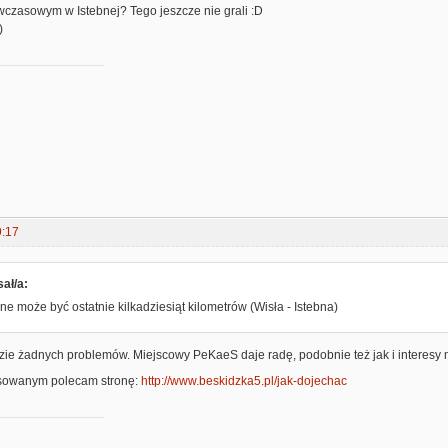
wczasowym w Istebnej? Tego jeszcze nie grali :D
)
9:17
ał/a:
e może być ostatnie kilkadziesiąt kilometrów (Wisła - Istebna)
zie żadnych problemów. Miejscowy PeKaeS daje radę, podobnie też jak i interesy m
esowanym polecam stronę:
http://www.beskidzka5.pl/jak-dojechac