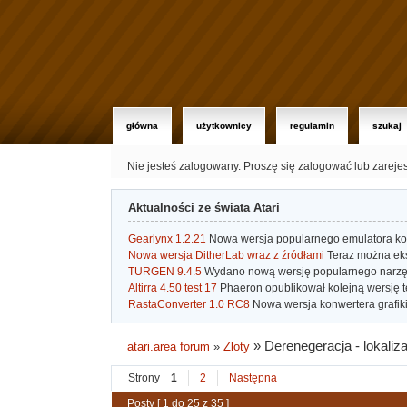
główna
użytkownicy
regulamin
szukaj
Nie jesteś zalogowany.
Proszę się zalogować lub zareje
Aktualności ze świata Atari
Gearlynx 1.2.21
Nowa wersja popularnego emulatora kons
Nowa wersja DitherLab wraz z źródłami
Teraz można eks
TURGEN 9.4.5
Wydano nową wersję popularnego narzę
Altirra 4.50 test 17
Phaeron opublikował kolejną wersję t
RastaConverter 1.0 RC8
Nowa wersja konwertera grafiki 
»
Derenegeracja - lokaliz
atari.area forum
»
Zloty
Strony
1
2
Następna
Posty [ 1 do 25 z 35 ]