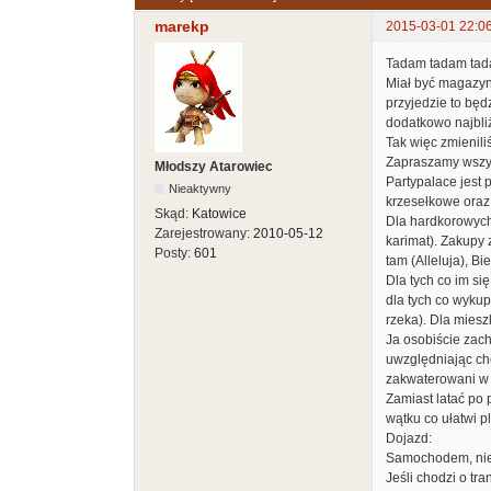
marekp
2015-03-01 22:0
Tadam tadam tadam
Miał być magazyn 
przyjedzie to będ
dodatkowo najbli
Tak więc zmienili
Zapraszamy wszy
Młodszy Atarowiec
Partypalace jest
Nieaktywny
krzesełkowe oraz 
Skąd:
Katowice
Dla hardkorowych
Zarejestrowany:
2010-05-12
karimat). Zakupy
Posty:
601
tam (Alleluja), Bi
Dla tych co im si
dla tych co wykup
rzeka). Dla miesz
Ja osobiście zach
uwzględniając cho
zakwaterowani w m
Zamiast latać po 
wątku co ułatwi p
Dojazd:
Samochodem, nie 
Jeśli chodzi o tr