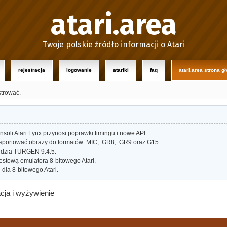
atari.area
Twoje polskie źródło informacji o Atari
rejestracja
logowanie
atariki
faq
atari.area strona g
strować.
oli Atari Lynx przynosi poprawki timingu i nowe API.
portować obrazy do formatów .MIC, .GR8, .GR9 oraz G15.
dzia TURGEN 9.4.5.
estową emulatora 8-bitowego Atari.
dla 8-bitowego Atari.
acja i wyżywienie