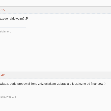
6:15
szego rajdowozu? :P
reklamę :.
8:42
wiada, bede probował żone z dzieciakami zabrac ale to zalezne od finansow ;)
d.php?i=83.1.4