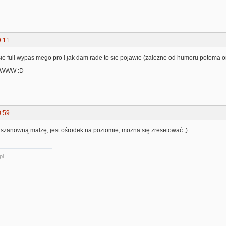
9:11
sie full wypas mego pro ! jak dam rade to sie pojawie (zalezne od humoru potoma o
ty WWW :D
0:59
 szanowną małżę, jest ośrodek na poziomie, można się zresetować ;)
pl