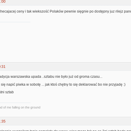
1:00
hecajacej ceny i tak wiekszość Polaków pewnie sięgnie po dostępny juz rilejz pan
0:31
adycja warszawska upada ..sztabu nie było już od groma czasu...
się napić piwka w sobotę ... jak ktoś chętny to się deklarować bo nie przyjadę :)
atni sztab
und of me falling on the ground
1:35