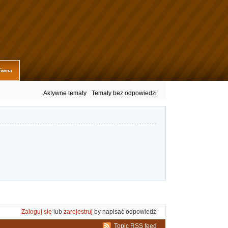
łówna
Aktywne tematy
Tematy bez odpowiedzi
Zaloguj się
lub
zarejestruj
by napisać odpowiedź
Topic RSS feed