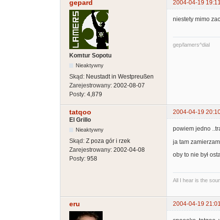
gepard
2004-04-19 19:1
niestety mimo zac
gep/lamers^dial
Komtur Sopotu
Nieaktywny
Skąd:
Neustadt in Westpreußen
Zarejestrowany:
2002-08-07
Posty:
4,879
tatqoo
2004-04-19 20:1
El Grillo
powiem jedno ..tr
Nieaktywny
Skąd:
Z poza gór i rzek
ja tam zamierzam 
Zarejestrowany:
2002-04-08
oby to nie był ost
Posty:
958
All I hear is the so
eru
2004-04-19 21:0