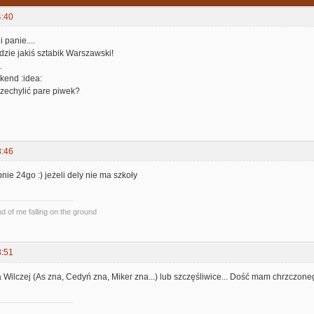
4:40
 panie....
zie jakiś sztabik Warszawski!
.
kend :idea:
rzechylić pare piwek?
8:46
nie 24go :) jeżeli dely nie ma szkoły
und of me falling on the ground
8:51
Wilczej (As zna, Cedyń zna, Miker zna...) lub szczęśliwice... Dość mam chrzczoneg