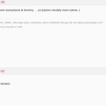
4:28
wie wymyslacie te terminy .... za tydzien niestety mam szkole :(
ć, Stirlitz, dlaczego wasz służbowy adres stirlitz@rsha.gov.de ma aliasa justas@gru.su?
szę używać e-mail.
9:32
:twisted: