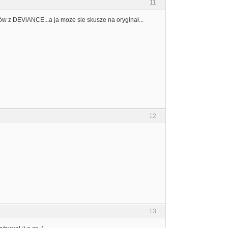
11
ów z DEViANCE...a ja moze sie skusze na oryginał...
12
13