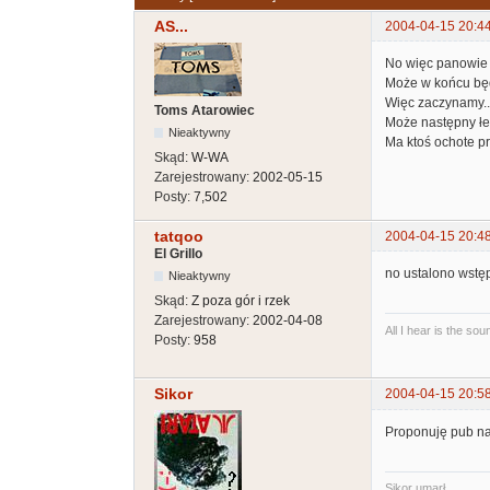
AS...
2004-04-15 20:4
No więc panowie i
Może w końcu będ
Więc zaczynamy..
Toms Atarowiec
Może następny łe
Nieaktywny
Ma ktoś ochote p
Skąd:
W-WA
Zarejestrowany:
2002-05-15
Posty:
7,502
tatqoo
2004-04-15 20:4
El Grillo
no ustalono wstęp
Nieaktywny
Skąd:
Z poza gór i rzek
Zarejestrowany:
2002-04-08
All I hear is the so
Posty:
958
Sikor
2004-04-15 20:5
Proponuję pub na 
Sikor umarł...