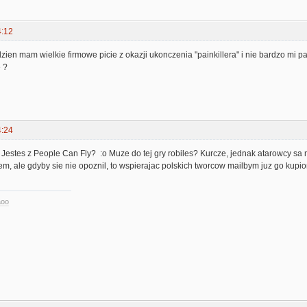
4:12
 tydzien mam wielkie firmowe picie z okazji ukonczenia "painkillera" i nie bardzo m
 ?
4:24
 Jestes z People Can Fly? :o Muze do tej gry robiles? Kurcze, jednak atarowcy sa na
em, ale gdyby sie nie opoznil, to wspierajac polskich tworcow mailbym juz go kup
aoo