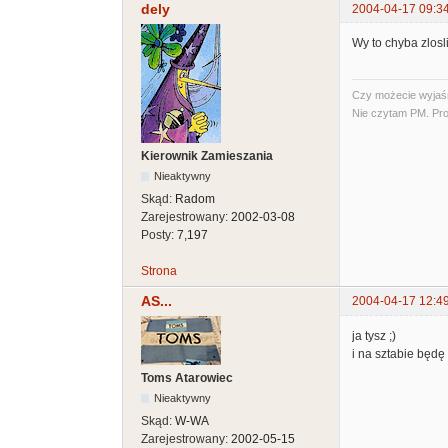
dely
2004-04-17 09:3
Wy to chyba zlosli
Czy możecie wyjaśni
Nie czytam PM. Pro
Kierownik Zamieszania
Nieaktywny
Skąd:
Radom
Zarejestrowany:
2002-03-08
Posty:
7,197
Strona
AS...
2004-04-17 12:4
ja tysz ;)
i na sztabie będę 
Toms Atarowiec
Nieaktywny
Skąd:
W-WA
Zarejestrowany:
2002-05-15