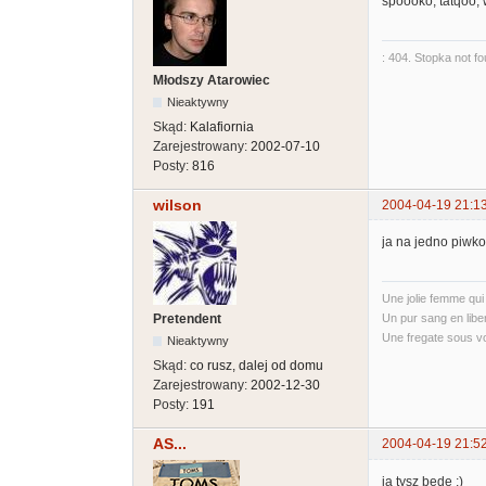
spoooko, tatqoo, 
: 404. Stopka not f
Młodszy Atarowiec
Nieaktywny
Skąd:
Kalafiornia
Zarejestrowany:
2002-07-10
Posty:
816
wilson
2004-04-19 21:1
ja na jedno piwko
Une jolie femme qui
Un pur sang en liber
Pretendent
Une fregate sous vo
Nieaktywny
Skąd:
co rusz, dalej od domu
Zarejestrowany:
2002-12-30
Posty:
191
AS...
2004-04-19 21:5
ja tysz będę ;)