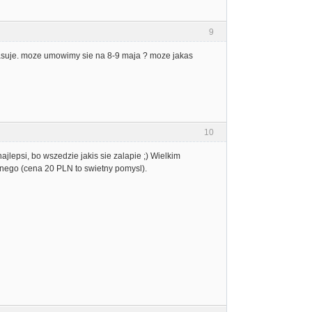
9
i pasuje. moze umowimy sie na 8-9 maja ? moze jakas
10
jlepsi, bo wszedzie jakis sie zalapie ;) Wielkim
ionego (cena 20 PLN to swietny pomysl).