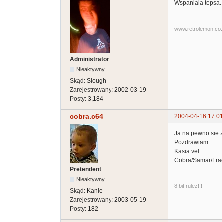
Wspaniala tepsa. 
www.retrolemon.co
Administrator
Nieaktywny
Skąd:
Slough
Zarejestrowany:
2002-03-19
Posty:
3,184
cobra.c64
2004-04-16 17:0
Ja na pewno sie 
Pozdrawiam
Kasia vel
Cobra/Samar/Frac
Pretendent
Nieaktywny
8 bit rulez!!!
Skąd:
Kanie
Zarejestrowany:
2003-05-19
Posty:
182