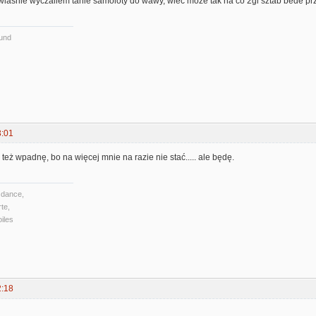
wlasnie wyczailem tanie samoloty do wawy, wiec moze tak na co 2gi sztab bede przy
ound
3:01
 też wpadnę, bo na więcej mnie na razie nie stać..... ale będę.
 dance,
te,
iles
2:18