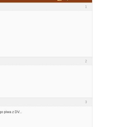
1
2
3
o piwa z DV...