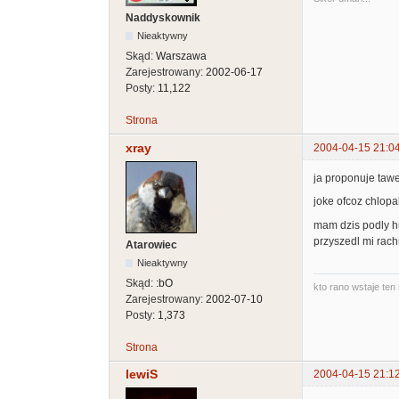
Naddyskownik
Nieaktywny
Skąd:
Warszawa
Zarejestrowany:
2002-06-17
Posty:
11,122
Strona
xray
2004-04-15 21:0
ja proponuje taw
joke ofcoz chlopa
mam dzis podly hu
przyszedl mi rach
Atarowiec
Nieaktywny
Skąd:
:bO
kto rano wstaje ten 
Zarejestrowany:
2002-07-10
Posty:
1,373
Strona
lewiS
2004-04-15 21:1