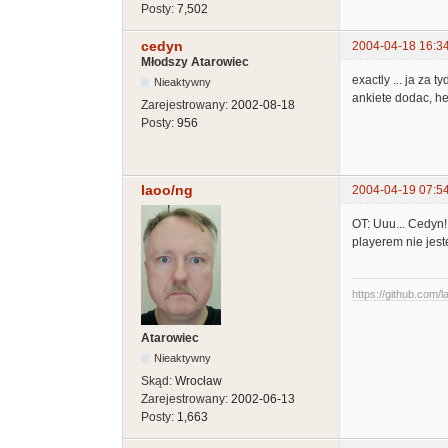
Posty:
7,502
cedyn
2004-04-18 16:3
Młodszy Atarowiec
exactly ... ja za
Nieaktywny
ankiete dodac, he
Zarejestrowany:
2002-08-18
Posty:
956
laoo/ng
2004-04-19 07:5
OT: Uuu... Cedyn!
playerem nie jest
https://github.com/l
Atarowiec
Nieaktywny
Skąd:
Wrocław
Zarejestrowany:
2002-06-13
Posty:
1,663