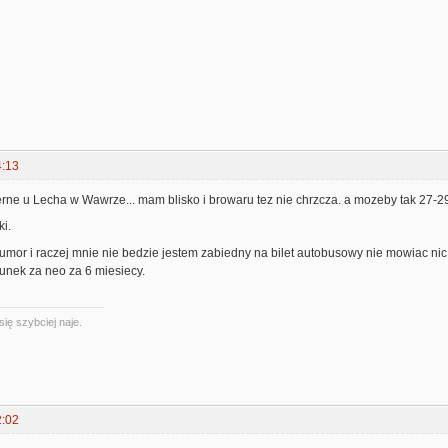
4:13
erne u Lecha w Wawrze... mam blisko i browaru tez nie chrzcza. a mozeby tak 27
ki.
mor i raczej mnie nie bedzie jestem zabiedny na bilet autobusowy nie mowiac nic 
unek za neo za 6 miesiecy.
się szybciej naje.
2:02