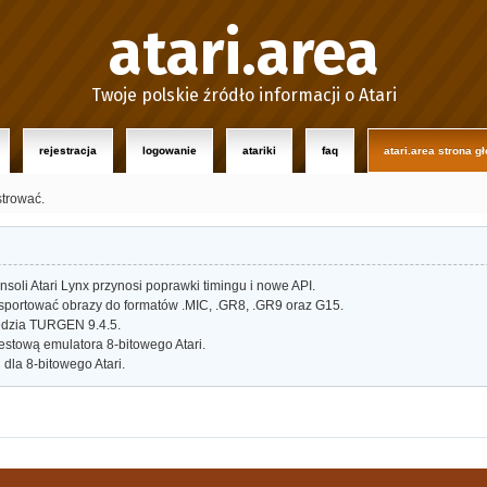
atari.area
Twoje polskie źródło informacji o Atari
rejestracja
logowanie
atariki
faq
atari.area strona g
strować.
oli Atari Lynx przynosi poprawki timingu i nowe API.
portować obrazy do formatów .MIC, .GR8, .GR9 oraz G15.
dzia TURGEN 9.4.5.
estową emulatora 8-bitowego Atari.
dla 8-bitowego Atari.