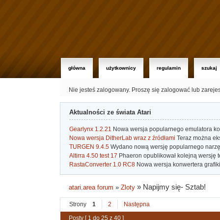
główna
użytkownicy
regulamin
szukaj
Nie jesteś zalogowany.
Proszę się zalogować lub zareje
Aktualności ze świata Atari
Gearlynx 1.2.21
Nowa wersja popularnego emulatora kons
Nowa wersja DitherLab wraz z źródłami
Teraz można eks
TURGEN 9.4.5
Wydano nową wersję popularnego narzę
Altirra 4.50 test 17
Phaeron opublikował kolejną wersję t
RastaConverter 1.0 RC8
Nowa wersja konwertera grafiki 
»
Napijmy się- Sztab!
atari.area forum
»
Zloty
Strony
1
2
Następna
Posty [ 1 do 25 z 40 ]